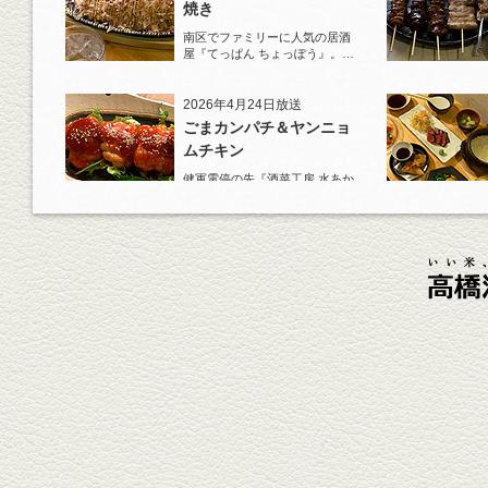
焼き
南区でファミリーに人気の居酒
屋『てっぱん ちょっぽう』。王
道の『白岳』水割りで乾杯！
2026年4月24日放送
ごまカンパチ＆ヤンニョ
ムチキン
健軍電停の先『酒菜工房 水あか
り』へ。『KAORU』ロックで乾
杯！まずは『ごまカンパチ』を
肴に。
2026年4月3日放送
元祖 鶏焼売＆牛テールの
土鍋めし
健軍電停そば『湯気立つ料理』
が名物の『yuge(ゆげ)』へ。
『白岳』を使った『旨み緑茶
割』で乾杯！
2026年3月13日放送
焼鳥おまかせ８本
健軍自衛隊通り『焼鳥 菖蒲谷』
で最高級の焼鳥を味わう。『銀
しろ...