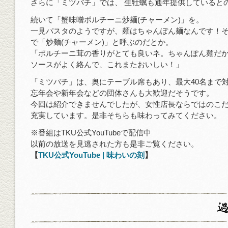
さらに「ミツバチ」では、 生牡蠣も通年提供していると
続いて「蟹味噌ポルチーニ炒麺(チャーメン)」を。
一見パスタのようですが、麺はちゃんぽん麺なんです！
で「炒麺(チャーメン)」と呼ぶのだとか。
「ポルチーニ茸の香りがとても良いネ。ちゃんぽん麺だ
ソースがよく絡んで、これまたおいしい！」
「ミツバチ」は、奥にテーブル席もあり、最大40名まで
忘年会や新年会などの団体さんも大歓迎だそうです。
今回は紹介できませんでしたが、女性店長ならではのこ
充実しています。是非そちらも味わってみてください。
※番組はTKU公式YouTubeで配信中
以前の放送を見逃された方も是非ご覧ください。
【
TKU公式YouTube | 味わいの刻
】