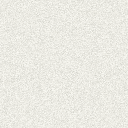
朝ごはんプレート＆かん
ぱちのカマ(塩焼き)
並木坂では珍しい朝ごはんの店
「コルハコ」で昼飲みの刻。
「銀し...
2025年7月4日放送
生姜香る鮭とイクラの土
鍋ご飯 など
銀杏中通りにこの春オープンし
た「創作ダイニング真」へ。暑
い夏...
2025年6月13日放送
ﾊﾓの季節野菜あんかけ＆
どんぐりﾎﾟｰｸ西京焼き
西銀座通り、若き和の料理人の
名店「旬味こさか」で夏の味を
堪能...
2025年5月23日放送
明太もちチーズもんじゃ
銀座中通りで深夜３時まで営業
している「もんじゃ焼きかめの