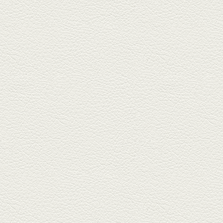
2025年2月28日放送
踊る車海老＆あか牛串 ウ
ニとキャビア乗せ
ホテル日航熊本の裏、創作串揚
げの新たな店「串ハル」へ「銀
しろ...
2025年2月7日放送
マグロのレアカツ＆合鴨
とカブのゆず煮
酒場通りの「料理屋じぃ」で昼
飲みの刻。「しろ」お湯割で店
主ご...
2025年1月17日放送
燻製ポーク＆特製和風石
焼おこげ
北区の飛田バイパスで人気の創
作家庭料理の店「ソラクル」
へ。「...
2024年12月27日放送
バーニャカウダ＆焼き鳥
＆もつ鍋