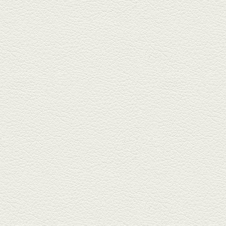
おばんざい三種盛＆麻婆
豆腐
東区月出『中華酒場アガレヤ』
は、スパイスが効いた一味違う
中華が...
2025年11月28日放送
ごま鯛＆牛すじ大根
名店揃いの並木坂ドルハウスビ
ルに今年生まれた新たな名店、
『家庭...
2025年11月7日放送
贅沢馬刺し盛合せ＆極上
馬肉しゃぶしゃぶ
籠町通り『熊本郷土料理 酒ト肴
もなか』で熊本県産の馬肉料理
を！...
2025年10月17日放送
ヒレ焼き＆牛ひれ肉汁カ
レー
武蔵小路で人気の『ヒレ肉じゅ