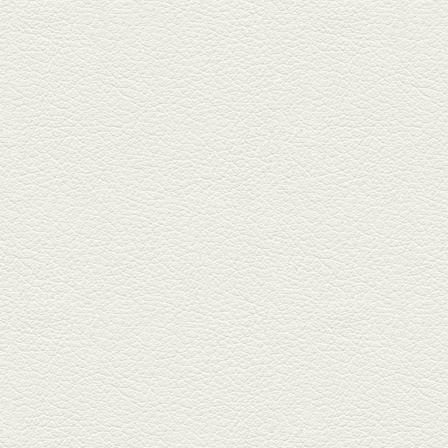
や」...
2025年5月2日放送
ミックス水餃子＆麻婆豆
腐
新水前寺駅そばの人気店「中華
料理 福来亭」へ。「しろ」ロッ
ク...
2025年4月11日放送
きびなごの塩焼き＆黒豚
しゃぶしゃぶ
春の[熊本屋台村]で昼飲みの刻。
[かごっま屋台 黒で乾杯]で「銀...
2025年3月21日放送
薩摩赤鶏のころころ焼き
＆カツオの藁焼き
三年坂通りのビル２階「焼鳥こ
ろころ」はオシャレな店構えで
炭火...