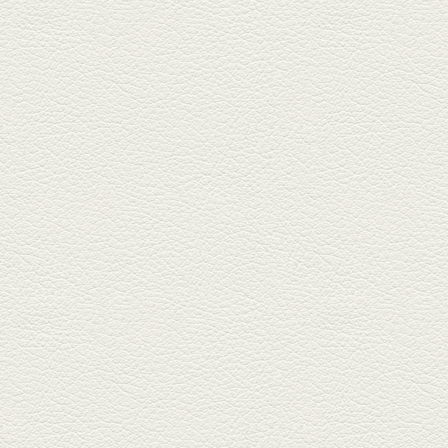
んちゃん』へ。『銀ハイ』で乾
杯！ブ...
2025年9月26日放送
フォンダンエッグ＆二郎
系にんにくパスタ
北区麻生田の人気店『多酒多菜
満月』へ。『しろ』水割で乾
杯！出...
2025年9月5日放送
あくまのポテサラ＆変わ
り天ぷら盛り合わせ
武蔵小路の「たぬきと銀杏」で
自慢の「変わり天ぷら」を
「KAORU」...
2025年8月15日放送
お刺身盛り合わせ＆干物
盛りの七輪焼き
酒場通りの「食楽みかげ」は、
オーナーこだわりの魚料理が味
わえ...
2025年7月25日放送