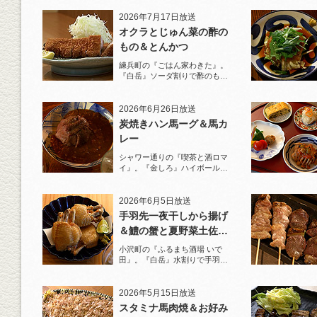
2026年7月17日放送
オクラとじゅん菜の酢の
もの＆とんかつ
練兵町の『ごはん家わきた』。
『白岳』ソーダ割りで酢のもの
と名物とんかつを堪能！
2026年6月26日放送
炭焼きハン馬ーグ＆馬カ
レー
シャワー通りの『喫茶と酒ロマ
イ』。『金しろ』ハイボールで
馬料理を堪能！
2026年6月5日放送
手羽先一夜干しから揚げ
＆鱧の蟹と夏野菜土佐酢
ジュレがけ
小沢町の『ふるまち酒場 いで
田』。『白岳』水割りで手羽先
一夜干しから揚げと夏限定の鱧
を堪能！
2026年5月15日放送
スタミナ馬肉焼＆お好み