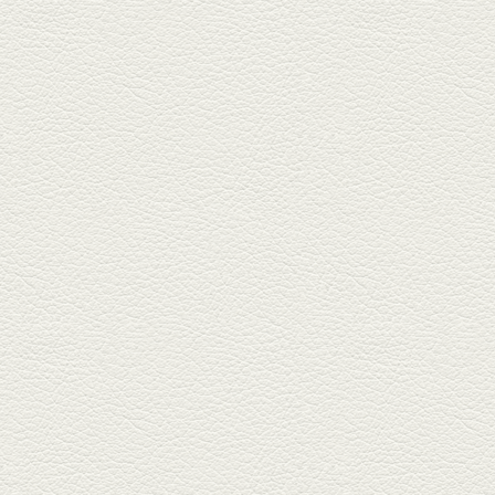
2026年2月20日放送
1000円で飲めますｾｯﾄ＆
至福のﾊﾑｶﾂ など
東区の健軍電停のそば『居酒屋
食堂いしばしさん家』は、賑や
かでお...
2026年1月30日放送
焼き餃子＆海老チリ
栄通りの路地奥、隠れ家的な店
『富富飯店 新市街酒家』へ。２
階に...
2026年1月9日放送
酢だこ＆焼ぎょうざ
健軍で人吉の有名店のぎょうざ
を！『松龍軒健軍店』で、味わ
いの刻...
2025年12月19日放送