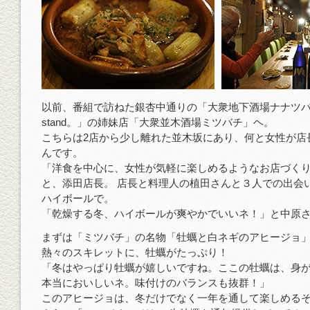
以前、番組で訪ねた銀杏中通りの「大衆地下酒場ナナツ
stand。」の姉妹店「大衆並木酒場ミツバチ」ヘ。
こちらは2店から少し離れた並木坂にあり、何と女性が店
んです。
「洋食を中心に、女性が気軽に楽しめるようなお店づく
と、添田店長。 店長と料理人の植田さんと３人での出会い
ハイボールで。
「乾燥する冬、ハイボールが爽やかでいいネ！」と中原
まずは「ミツバチ」の名物「牡蠣と白ネギのアヒージョ
熱々のスキレットに、牡蠣がたっぷり！
「冬はやっぱり牡蠣が嬉しいですね。ここの牡蠣は、身
本当においしいネ。味付けのバランスも抜群！」
このアヒージョは、冬だけでなく一年を通して楽しめる