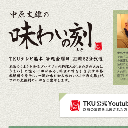
中島丈博
では「
を披露
活動に
も取り
きの河
祭で日
「TAK