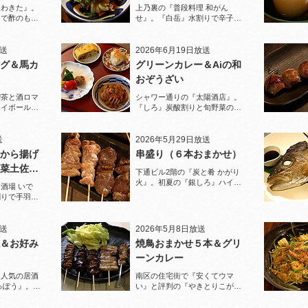
家わきた』。
上乃裏の『普段料理 和がん
りで酢のもの
せ』。『白岳』水割りで辛子蓮
堪能！
根と豚足、ソーキそばを堪能！
放送
2026年6月19日放送
グ＆馬カ
グリーンカレー＆Aiの和
おぞうざい
喫茶と酒ロマ
シャワー通りの『太陽酒店』。
ハイボールで
『しろ』炭酸割りと旬野菜のお
ぞうざいで乾杯！
送
2026年5月29日放送
から揚げ
串盛り（６本おまかせ）
菜土佐酢
下通ビル2階の『炭と肴 かがり
火』。初夏の『銀しろ』ハイボ
酒場 いで
ールと炭火の串盛りおまかせで
割りで手羽先
乾杯！
と夏限定の鱧
放送
2026年5月8日放送
＆お好み
焼鳥おまかせ５本＆グリ
ーンカレー
に人気の居酒
南区の住宅街で『安くてウマ
っぽう』。王
い』と評判の『やきとりこがめ
りで乾杯！
ちゃん』へ。『焼鳥おまかせ５
本』人気の『皮』がパリパリで