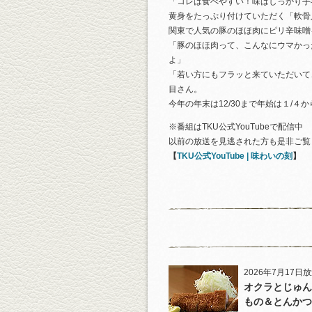
「コレは食べやすい！味はしっかり手
黄身をたっぷり付けていただく「軟骨
関東で人気の豚のほほ肉にピリ辛味噌
「豚のほほ肉って、こんなにウマかっ
よ」
「若い方にもフラッと来ていただいて
目さん。
今年の年末は12/30まで年始は１/４
※番組はTKU公式YouTubeで配信中
以前の放送を見逃された方も是非ご覧
【
TKU公式YouTube | 味わいの刻
】
2026年7月17日
オクラとじゅん
もの＆とんかつ