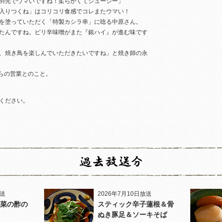
羽先でウマいですね！柔らかくてジューシー」
入りつくね」はコリコリ食感でコレまたウマい！
を塗っていただく「特製カシラ串」に唸る中原さん。
たんですね。ピリ辛味噌がまた『銀ハイ』が進む味です
、焼き鳥を楽しんでいただきたいですね」と焼き師の永
からの営業とのこと。
ください。
放送
2026年7月10日放送
菜の酢の
スティック辛子蓮根＆骨
ぬき豚足＆ソーキそば