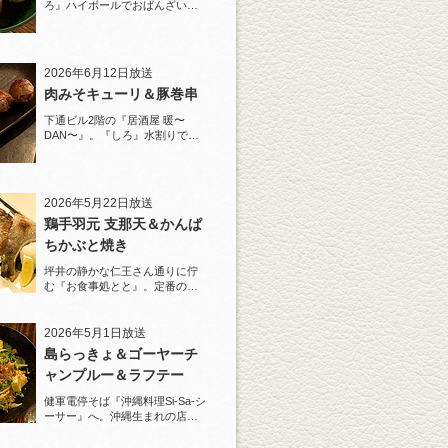
ろ』ハイボールでおばんざいと
おでんを堪能！
2026年6月12日放送
肉みそキューリ＆豚巻串
下通ビル2階の『居酒屋 暖〜
DAN〜』。『しろ』水割りで夏
らしい豚巻串を堪能！
2026年5月22日放送
鶏手羽元 支那天＆かんぱ
ちかぶと焼き
坪井の静かな仁王さん通りに佇
む『お食事処とと』。定番の
『しろ』水割りで乾杯！
2026年5月1日放送
島らっきょ＆ゴーヤーチ
ャンプルー＆ラフテー
健軍電停そば『沖縄料理Si-Sa-シ
ーサー』へ。沖縄生まれの店主
と『しろ』水割で乾杯！