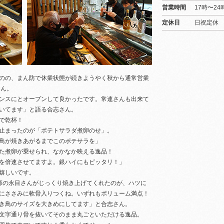
営業時間
17時〜24
定休日
日祝定休
のの、まん防で休業状態が続きようやく秋から通常営業
さん。
ンスにとオープンして良かったです。常連さんも出来て
いてます」と語る合志さん。
で乾杯！
止まったのが「ポテトサラダ煮卵のせ」。
鳥が焼きあがるまでこのポテサラを」
た煮卵が乗せられ、なかなか映える逸品！
を倍速させてますよ。銀ハイにもピッタリ！」
嬉しいです。
師の永目さんがじっくり焼き上げてくれたのが、ハツに
にささみに軟骨入りつくね。いずれもボリューム満点！
き鳥のサイズを大きめにしてます」と合志さん。
文字通り骨を抜いてそのまま丸ごといただける逸品。