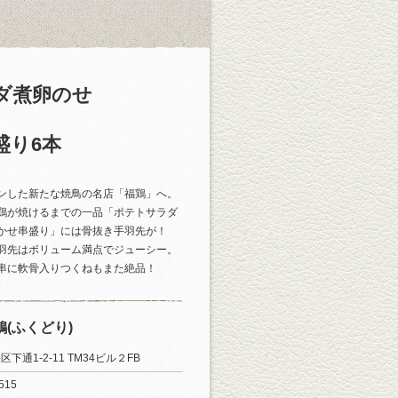
ダ煮卵のせ
盛り6本
ンした新たな焼鳥の名店「福鶏」へ。
鶏が焼けるまでの一品「ポテトサラダ
かせ串盛り」には骨抜き手羽先が！
羽先はボリューム満点でジューシー。
串に軟骨入りつくねもまた絶品！
(ふくどり)
下通1-2-11 TM34ビル２FB
515