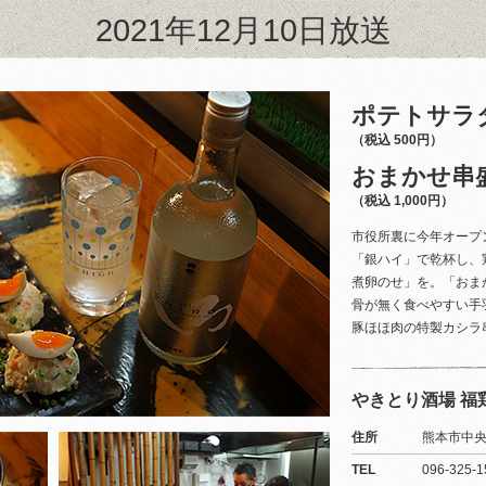
2021年12月10日放送
ポテトサラ
（税込 500円）
おまかせ串
（税込 1,000円）
市役所裏に今年オープ
「銀ハイ」で乾杯し、
煮卵のせ」を。「おま
骨が無く食べやすい手
豚ほほ肉の特製カシラ
やきとり酒場 福鶏
住所
熊本市中央区
TEL
096-325-1