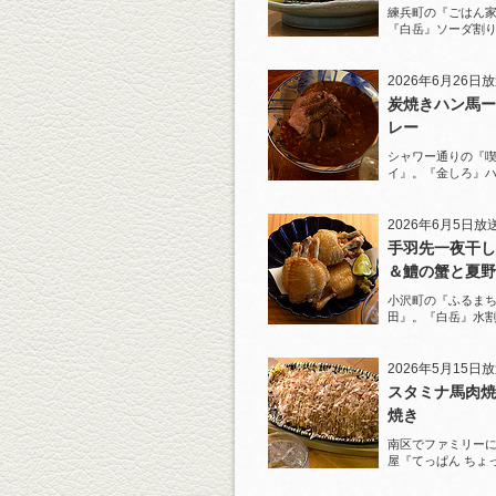
練兵町の『ごはん
『白岳』ソーダ割
と名物とんかつを
2026年6月26日
炭焼きハン馬ー
レー
シャワー通りの『
イ』。『金しろ』
馬料理を堪能！
2026年6月5日放
手羽先一夜干し
＆鱧の蟹と夏野
ジュレがけ
小沢町の『ふるまち
田』。『白岳』水
一夜干しから揚げ
を堪能！
2026年5月15日
スタミナ馬肉焼
焼き
南区でファミリー
屋『てっぱん ちょ
道の『白岳』水割