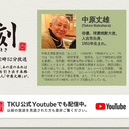
中原丈雄
(Takeo Nakahara)
俳優。球磨焼酎大使。
人吉市出身。
1951年生まれ。
中島丈博監督作品「おこげ」（1992年）で映画デビュー。TV
では「白い巨塔」「絶対零度」「真田丸」などで個性的な演技
を披露し、現代劇・時代劇を問わず幅広く活躍している。演技
活動にとどまらず、絵画では個展を開催するほか、朗読活動に
も取り組んでいる。近年では映画「おしゃべりな写真館」「囁
きの河」で主演を務めた。「おしゃべりな写真館」は日本映画
祭で日本クロアチア賞を受賞。また、プライベートバンド
「TAKEO.UT☆MEN」のライブ活動も行っている。