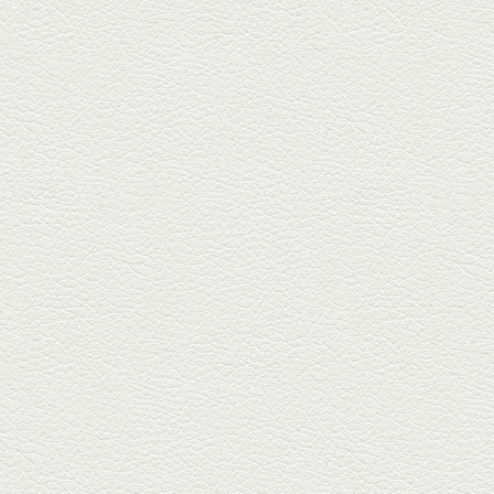
しゃぶしゃぶ
春の[熊本屋台村]で昼飲みの刻。
[かごっま屋台 黒で乾杯]で「銀...
2025年3月21日放送
薩摩赤鶏のころころ焼き
＆カツオの藁焼き
三年坂通りのビル２階「焼鳥こ
ろころ」はオシャレな店構えで
炭火...
2025年2月28日放送
踊る車海老＆あか牛串 ウ
ニとキャビア乗せ
ホテル日航熊本の裏、創作串揚
げの新たな店「串ハル」へ「銀
しろ...
2025年2月7日放送
マグロのレアカツ＆合鴨
とカブのゆず煮
酒場通りの「料理屋じぃ」で昼
飲みの刻。「しろ」お湯割で店