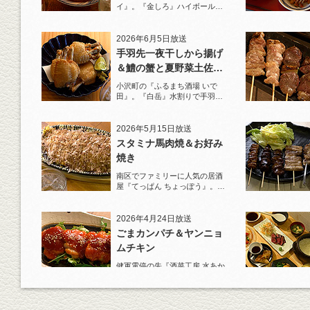
イ』。『金しろ』ハイボールで
馬料理を堪能！
2026年6月5日放送
手羽先一夜干しから揚げ
＆鱧の蟹と夏野菜土佐酢
ジュレがけ
小沢町の『ふるまち酒場 いで
田』。『白岳』水割りで手羽先
一夜干しから揚げと夏限定の鱧
を堪能！
2026年5月15日放送
スタミナ馬肉焼＆お好み
焼き
南区でファミリーに人気の居酒
屋『てっぱん ちょっぽう』。王
道の『白岳』水割りで乾杯！
2026年4月24日放送
ごまカンパチ＆ヤンニョ
ムチキン
健軍電停の先『酒菜工房 水あか
り』へ。『KAORU』ロックで乾
杯！まずは『ごまカンパチ』を
肴に。
2026年4月3日放送