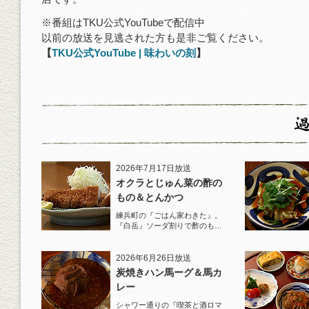
※番組はTKU公式YouTubeで配信中
以前の放送を見逃された方も是非ご覧ください。
【
TKU公式YouTube | 味わいの刻
】
2026年7月17日放送
オクラとじゅん菜の酢の
もの＆とんかつ
練兵町の『ごはん家わきた』。
『白岳』ソーダ割りで酢のもの
と名物とんかつを堪能！
2026年6月26日放送
炭焼きハン馬ーグ＆馬カ
レー
シャワー通りの『喫茶と酒ロマ