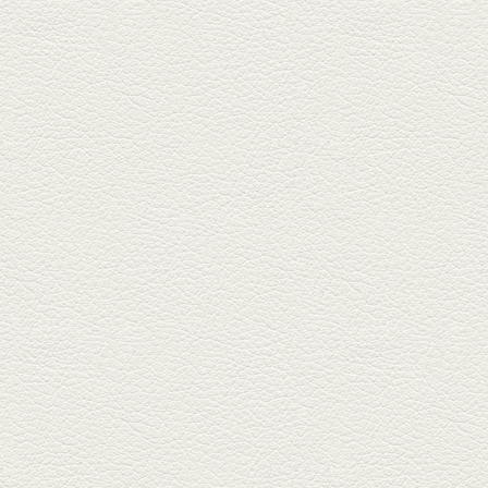
2025年6月13日放送
ﾊﾓの季節野菜あんかけ＆
どんぐりﾎﾟｰｸ西京焼き
西銀座通り、若き和の料理人の
名店「旬味こさか」で夏の味を
堪能...
2025年5月23日放送
明太もちチーズもんじゃ
銀座中通りで深夜３時まで営業
している「もんじゃ焼きかめの
や」...
2025年5月2日放送
ミックス水餃子＆麻婆豆
腐
新水前寺駅そばの人気店「中華
料理 福来亭」へ。「しろ」ロッ
ク...
2025年4月11日放送
きびなごの塩焼き＆黒豚