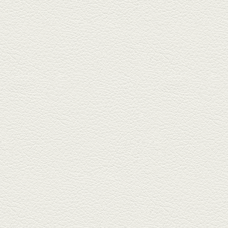
武蔵小路の「たぬきと銀杏」で
自慢の「変わり天ぷら」を
「KAORU」...
2025年8月15日放送
お刺身盛り合わせ＆干物
盛りの七輪焼き
酒場通りの「食楽みかげ」は、
オーナーこだわりの魚料理が味
わえ...
2025年7月25日放送
朝ごはんプレート＆かん
ぱちのカマ(塩焼き)
並木坂では珍しい朝ごはんの店
「コルハコ」で昼飲みの刻。
「銀し...
2025年7月4日放送
生姜香る鮭とイクラの土
鍋ご飯 など
銀杏中通りにこの春オープンし
た「創作ダイニング真」へ。暑
い夏...