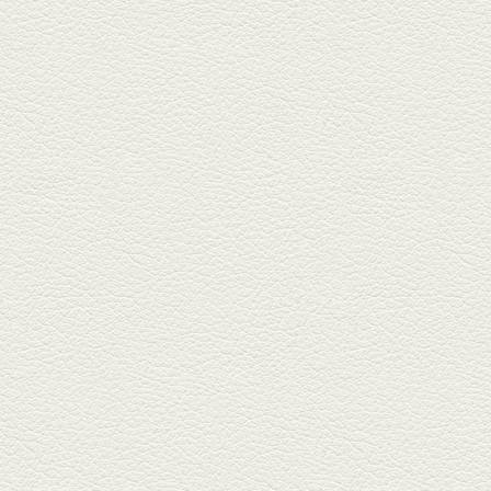
『富富飯店 新市街酒家』へ。２
階に...
2026年1月9日放送
酢だこ＆焼ぎょうざ
健軍で人吉の有名店のぎょうざ
を！『松龍軒健軍店』で、味わ
いの刻...
2025年12月19日放送
おばんざい三種盛＆麻婆
豆腐
東区月出『中華酒場アガレヤ』
は、スパイスが効いた一味違う
中華が...
2025年11月28日放送
ごま鯛＆牛すじ大根
名店揃いの並木坂ドルハウスビ
ルに今年生まれた新たな名店、
『家庭...