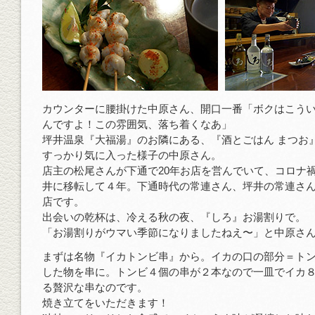
カウンターに腰掛けた中原さん、開口一番「ボクはこう
んですよ！この雰囲気、落ち着くなあ」
坪井温泉『大福湯』のお隣にある、『酒とごはん まつお
すっかり気に入った様子の中原さん。
店主の松尾さんが下通で20年お店を営んでいて、コロナ
井に移転して４年。下通時代の常連さん、坪井の常連さ
店です。
出会いの乾杯は、冷える秋の夜、『しろ』お湯割りで。
「お湯割りがウマい季節になりましたねえ〜」と中原さ
まずは名物『イカトンビ串』から。イカの口の部分＝ト
した物を串に。トンビ４個の串が２本なので一皿でイカ
る贅沢な串なのです。
焼き立てをいただきます！