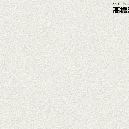
元祖 鶏焼売＆牛テールの
土鍋めし
健軍電停そば『湯気立つ料理』
が名物の『yuge(ゆげ)』へ。
『白岳』を使った『旨み緑茶
割』で乾杯！
2026年3月13日放送
焼鳥おまかせ８本
健軍自衛隊通り『焼鳥 菖蒲谷』
で最高級の焼鳥を味わう。『銀
しろ...
2026年2月20日放送
1000円で飲めますｾｯﾄ＆
至福のﾊﾑｶﾂ など
東区の健軍電停のそば『居酒屋
食堂いしばしさん家』は、賑や
かでお...
2026年1月30日放送
焼き餃子＆海老チリ
栄通りの路地奥、隠れ家的な店