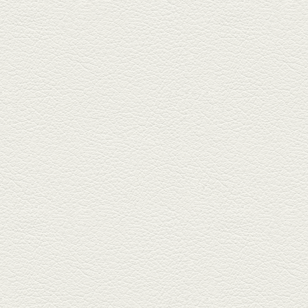
主ご...
2025年1月17日放送
燻製ポーク＆特製和風石
焼おこげ
北区の飛田バイパスで人気の創
作家庭料理の店「ソラクル」
へ。「...
2024年12月27日放送
バーニャカウダ＆焼き鳥
＆もつ鍋
COCOSA裏の「焼鳥えーす」は
福岡で人気の焼鳥店。乾杯は
KAORUハ...
2024年12月6日放送
串揚げ六種盛＆ゼロ秒馬
しゃぶ鍋
銀座通り「串揚げ秀」で旬の野
菜と魚介の串揚げで味わいの
刻。「...
2024年11月15日放送