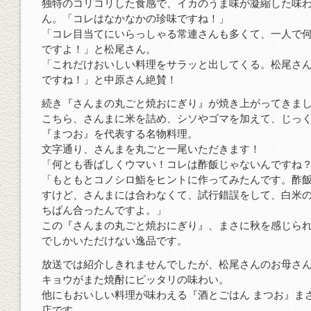
独特のコリコリした食感で、イカのうま味が凝縮した味
ん。「コレはなかなかの珍味ですね！」
「コレ目当てにいらっしゃる常連さんも多くて、一人で
ですよ！」と松尾さん。
「これだけおいしい料理をサラッと出してくる。松尾さ
ですね！」と中原さん絶賛！
続き『さんまの丸ごと焼おにぎり』が焼き上がってきま
こちら、さんまに米を詰め、シソやゴマを加えて、じっ
『まつお』を代表する名物料理。
文字通り、さんまを丸ごと一尾いただきます！
「何とも香ばしくウマい！コレは酢飯じゃないんですね
「もともとコノシロ鮨をヒントに作ってみたんです。酢
すけど、さんまには合わなくて、試行錯誤をして、白米
ちばん合ったんですよ。」
この『さんまの丸ごと焼おにぎり』、まさに秋を感じら
でしかいただけない逸品です。
放送では紹介しきれませんでしたが、松尾さんのお母さ
キョウがまた焼酎にピッタリの味わい。
他にもおいしい料理が味わえる『酒とごはん まつお』ま
店です。