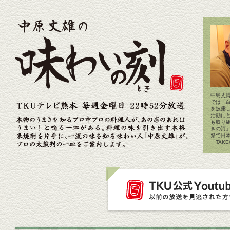
中島丈博
では「
を披露
活動に
も取り
きの河
祭で日
「TAK