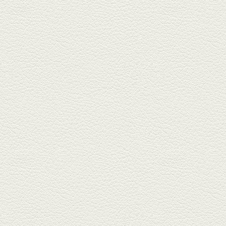
2025年11月7日放送
贅沢馬刺し盛合せ＆極上
馬肉しゃぶしゃぶ
籠町通り『熊本郷土料理 酒ト肴
もなか』で熊本県産の馬肉料理
を！...
2025年10月17日放送
ヒレ焼き＆牛ひれ肉汁カ
レー
武蔵小路で人気の『ヒレ肉じゅ
んちゃん』へ。『銀ハイ』で乾
杯！ブ...
2025年9月26日放送
フォンダンエッグ＆二郎
系にんにくパスタ
北区麻生田の人気店『多酒多菜
満月』へ。『しろ』水割で乾
杯！出...
2025年9月5日放送
あくまのポテサラ＆変わ
り天ぷら盛り合わせ