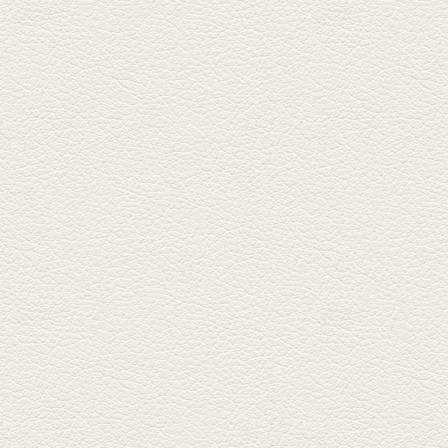
焼き餃子＆海老チリ
栄通りの路地奥、隠れ家的な店
『富富飯店 新市街酒家』へ。２
階に...
2026年1月9日放送
酢だこ＆焼ぎょうざ
健軍で人吉の有名店のぎょうざ
を！『松龍軒健軍店』で、味わ
いの刻...
2025年12月19日放送
おばんざい三種盛＆麻婆
豆腐
東区月出『中華酒場アガレヤ』
は、スパイスが効いた一味違う
中華が...
2025年11月28日放送
ごま鯛＆牛すじ大根
名店揃いの並木坂ドルハウスビ
ルに今年生まれた新たな名店、