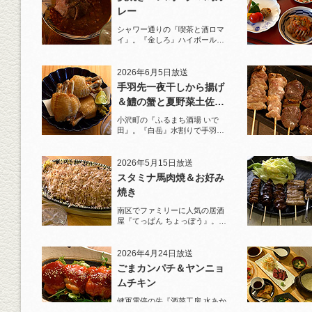
レー
シャワー通りの『喫茶と酒ロマ
イ』。『金しろ』ハイボールで
馬料理を堪能！
2026年6月5日放送
手羽先一夜干しから揚げ
＆鱧の蟹と夏野菜土佐酢
ジュレがけ
小沢町の『ふるまち酒場 いで
田』。『白岳』水割りで手羽先
一夜干しから揚げと夏限定の鱧
を堪能！
2026年5月15日放送
スタミナ馬肉焼＆お好み
焼き
南区でファミリーに人気の居酒
屋『てっぱん ちょっぽう』。王
道の『白岳』水割りで乾杯！
2026年4月24日放送
ごまカンパチ＆ヤンニョ
ムチキン
健軍電停の先『酒菜工房 水あか
り』へ。『KAORU』ロックで乾