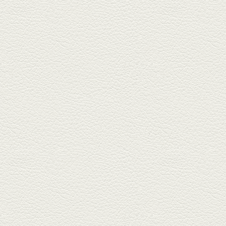
2025年9月5日放送
あくまのポテサラ＆変わ
り天ぷら盛り合わせ
武蔵小路の「たぬきと銀杏」で
自慢の「変わり天ぷら」を
「KAORU」...
2025年8月15日放送
お刺身盛り合わせ＆干物
盛りの七輪焼き
酒場通りの「食楽みかげ」は、
オーナーこだわりの魚料理が味
わえ...
2025年7月25日放送
朝ごはんプレート＆かん
ぱちのカマ(塩焼き)
並木坂では珍しい朝ごはんの店
「コルハコ」で昼飲みの刻。
「銀し...
2025年7月4日放送
生姜香る鮭とイクラの土
鍋ご飯 など