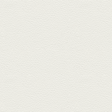
2025年4月11日放送
きびなごの塩焼き＆黒豚
しゃぶしゃぶ
春の[熊本屋台村]で昼飲みの刻。
[かごっま屋台 黒で乾杯]で「銀...
2025年3月21日放送
薩摩赤鶏のころころ焼き
＆カツオの藁焼き
三年坂通りのビル２階「焼鳥こ
ろころ」はオシャレな店構えで
炭火...
2025年2月28日放送
踊る車海老＆あか牛串 ウ
ニとキャビア乗せ
ホテル日航熊本の裏、創作串揚
げの新たな店「串ハル」へ「銀
しろ...
2025年2月7日放送
マグロのレアカツ＆合鴨