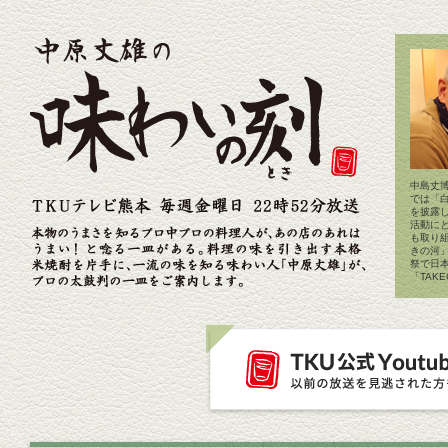
中島丈博
では「
を披露
活動に
も取り
きの河
祭で日
「TAK