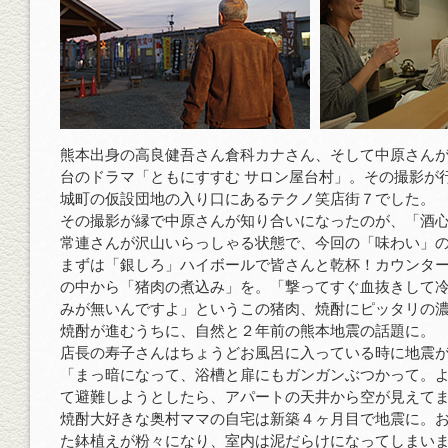
熊本出身の高良健吾さん倉科カナさん、そして中原さん
台のドラマ「ともにすすむ サロン屋台村」。その撮影が
城町の仮設団地の入り口にあるテクノ笑店街７でした。
その撮影が縁で中原さんが知り合いになったのが、「酒
常連さんが沢山いらっしゃる状態で、今回の「味わい」
まずは「銀しろ」ハイボールで皆さんと乾杯！カウンタ
の中から「猪肉の煮込み」を。「撃ってすぐ血抜きして
みが無いんですよ」というこの猪肉、焼酎にピッタリの
焼酎が進むうちに、自然と２年前の熊本地震の話題に。
店長の寿子さんはちょうどお風呂に入っている時に地震
「まっ暗になって、浴槽と扉にもガンガンぶつかって。
て避難しようとしたら、アパートの天井から空が見えて
焼酎大好きな奥村ママの自宅は新築４ヶ月目で地震に。
た鉢植えが粉々になり、室内は泥だらけになってしまい