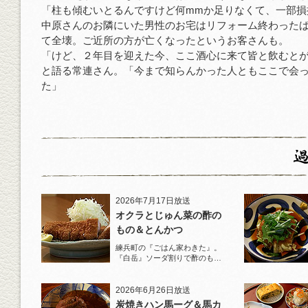
「柱も傾むいとるんですけど何mmか足りなくて、一部損
中原さんのお隣にいた男性のお宅はリフォーム終わった
て全壊。ご近所の方が亡くなったというお客さんも。
「けど、２年目を迎えた今、ここ酒心に来て皆と飲むと
と語る常連さん。「今まで知らんかった人ともここで会
た」
2026年7月17日放送
オクラとじゅん菜の酢の
もの＆とんかつ
練兵町の『ごはん家わきた』。
『白岳』ソーダ割りで酢のもの
と名物とんかつを堪能！
2026年6月26日放送
炭焼きハン馬ーグ＆馬カ