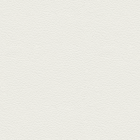
銀杏中通りにこの春オープンし
た「創作ダイニング真」へ。暑
い夏...
2025年6月13日放送
ﾊﾓの季節野菜あんかけ＆
どんぐりﾎﾟｰｸ西京焼き
西銀座通り、若き和の料理人の
名店「旬味こさか」で夏の味を
堪能...
2025年5月23日放送
明太もちチーズもんじゃ
銀座中通りで深夜３時まで営業
している「もんじゃ焼きかめの
や」...
2025年5月2日放送
ミックス水餃子＆麻婆豆
腐
新水前寺駅そばの人気店「中華
料理 福来亭」へ。「しろ」ロッ
ク...