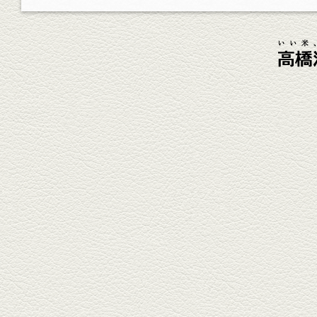
杯！まずは『ごまカンパチ』を
肴に。
2026年4月3日放送
元祖 鶏焼売＆牛テールの
土鍋めし
健軍電停そば『湯気立つ料理』
が名物の『yuge(ゆげ)』へ。
『白岳』を使った『旨み緑茶
割』で乾杯！
2026年3月13日放送
焼鳥おまかせ８本
健軍自衛隊通り『焼鳥 菖蒲谷』
で最高級の焼鳥を味わう。『銀
しろ...
2026年2月20日放送
1000円で飲めますｾｯﾄ＆
至福のﾊﾑｶﾂ など
東区の健軍電停のそば『居酒屋
食堂いしばしさん家』は、賑や
かでお...
2026年1月30日放送