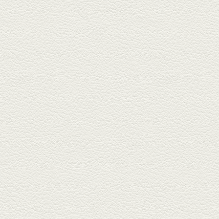
『家庭...
2025年11月7日放送
贅沢馬刺し盛合せ＆極上
馬肉しゃぶしゃぶ
籠町通り『熊本郷土料理 酒ト肴
もなか』で熊本県産の馬肉料理
を！...
2025年10月17日放送
ヒレ焼き＆牛ひれ肉汁カ
レー
武蔵小路で人気の『ヒレ肉じゅ
んちゃん』へ。『銀ハイ』で乾
杯！ブ...
2025年9月26日放送
フォンダンエッグ＆二郎
系にんにくパスタ
北区麻生田の人気店『多酒多菜
満月』へ。『しろ』水割で乾
杯！出...