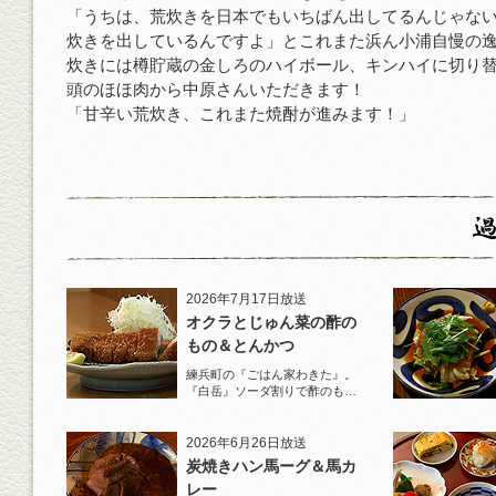
「うちは、荒炊きを日本でもいちばん出してるんじゃな
炊きを出しているんですよ」とこれまた浜ん小浦自慢の
炊きには樽貯蔵の金しろのハイボール、キンハイに切り
頭のほほ肉から中原さんいただきます！
「甘辛い荒炊き、これまた焼酎が進みます！」
2026年7月17日放送
オクラとじゅん菜の酢の
もの＆とんかつ
練兵町の『ごはん家わきた』。
『白岳』ソーダ割りで酢のもの
と名物とんかつを堪能！
2026年6月26日放送
炭焼きハン馬ーグ＆馬カ
レー