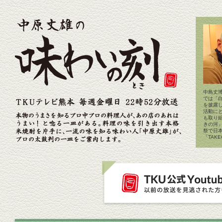
中島丈博
では「
を披露
活動に
も取り
きの河
祭で日
「TAK