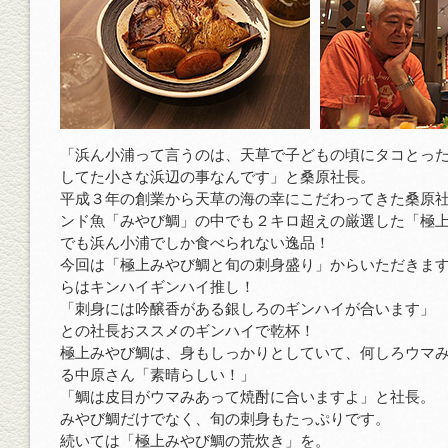
「浜ん小浦って言うのは、天草で子どもの頃にタコとっ
してた小さな浜辺の事なんです」と桑原社長。
平成３年の創業から天草の海の幸にこだわってきた桑原
ンド魚「みやび鯛」の中でも２キロ超えの厳選した「極
でも浜ん小浦でしか食べられない逸品！
今回は「極上みやび鯛と旬の刺身盛り」からいただきま
らはキンハイギンハイ推し！
「刺身には吟醸香がある銀しろのギンハイが合います」
との社長おススメのギンハイで乾杯！
極上みやび鯛は、身もしっかりとしていて、何しろウマ
る中原さん「素晴らしい！」
「鯛は皮目がウマみあって焼酎に合いますよ」と社長。
みやび鯛だけでなく、旬の刺身もたっぷりです。
続いては「極上みやび鯛の荒炊き」を。