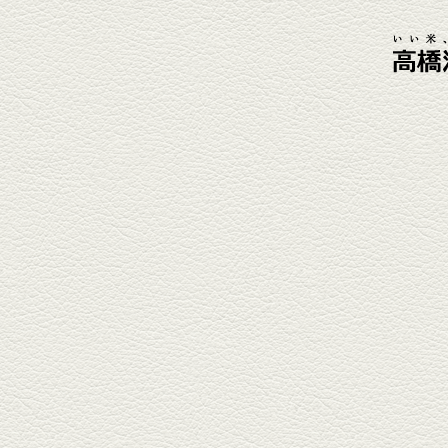
肴に。
2026年4月3日放送
元祖 鶏焼売＆牛テールの
土鍋めし
健軍電停そば『湯気立つ料理』
が名物の『yuge(ゆげ)』へ。
『白岳』を使った『旨み緑茶
割』で乾杯！
2026年3月13日放送
焼鳥おまかせ８本
健軍自衛隊通り『焼鳥 菖蒲谷』
で最高級の焼鳥を味わう。『銀
しろ...
2026年2月20日放送
1000円で飲めますｾｯﾄ＆
至福のﾊﾑｶﾂ など
東区の健軍電停のそば『居酒屋
食堂いしばしさん家』は、賑や
かでお...
2026年1月30日放送
焼き餃子＆海老チリ