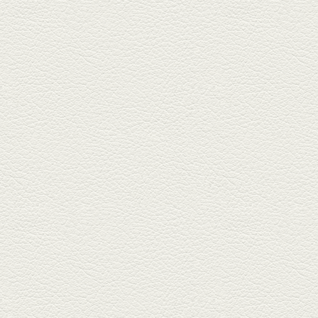
栄通りの路地奥、隠れ家的な店
『富富飯店 新市街酒家』へ。２
階に...
2026年1月9日放送
酢だこ＆焼ぎょうざ
健軍で人吉の有名店のぎょうざ
を！『松龍軒健軍店』で、味わ
いの刻...
2025年12月19日放送
おばんざい三種盛＆麻婆
豆腐
東区月出『中華酒場アガレヤ』
は、スパイスが効いた一味違う
中華が...
2025年11月28日放送
ごま鯛＆牛すじ大根
名店揃いの並木坂ドルハウスビ
ルに今年生まれた新たな名店、
『家庭...