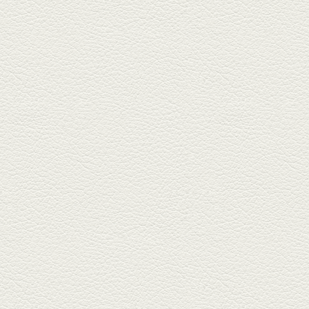
た「創作ダイニング真」へ。暑
い夏...
2025年6月13日放送
ﾊﾓの季節野菜あんかけ＆
どんぐりﾎﾟｰｸ西京焼き
西銀座通り、若き和の料理人の
名店「旬味こさか」で夏の味を
堪能...
2025年5月23日放送
明太もちチーズもんじゃ
銀座中通りで深夜３時まで営業
している「もんじゃ焼きかめの
や」...
2025年5月2日放送
ミックス水餃子＆麻婆豆
腐
新水前寺駅そばの人気店「中華
料理 福来亭」へ。「しろ」ロッ
ク...
2025年4月11日放送