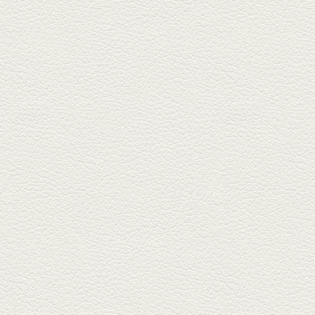
2025年11月7日放送
贅沢馬刺し盛合せ＆極上
馬肉しゃぶしゃぶ
籠町通り『熊本郷土料理 酒ト肴
もなか』で熊本県産の馬肉料理
を！...
2025年10月17日放送
ヒレ焼き＆牛ひれ肉汁カ
レー
武蔵小路で人気の『ヒレ肉じゅ
んちゃん』へ。『銀ハイ』で乾
杯！ブ...
2025年9月26日放送
フォンダンエッグ＆二郎
系にんにくパスタ
北区麻生田の人気店『多酒多菜
満月』へ。『しろ』水割で乾
杯！出...
2025年9月5日放送