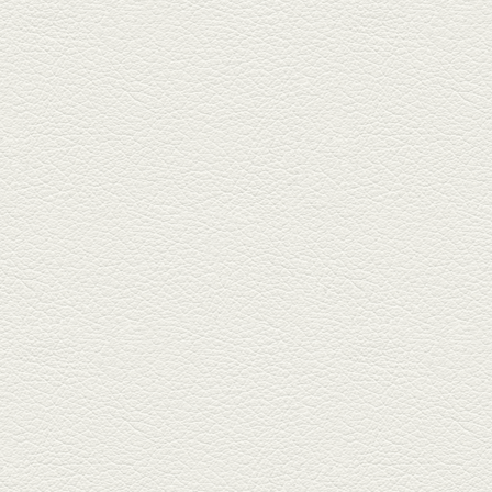
あくまのポテサラ＆変わ
り天ぷら盛り合わせ
武蔵小路の「たぬきと銀杏」で
自慢の「変わり天ぷら」を
「KAORU」...
2025年8月15日放送
お刺身盛り合わせ＆干物
盛りの七輪焼き
酒場通りの「食楽みかげ」は、
オーナーこだわりの魚料理が味
わえ...
2025年7月25日放送
朝ごはんプレート＆かん
ぱちのカマ(塩焼き)
並木坂では珍しい朝ごはんの店
「コルハコ」で昼飲みの刻。
「銀し...
2025年7月4日放送
生姜香る鮭とイクラの土
鍋ご飯 など
銀杏中通りにこの春オープンし