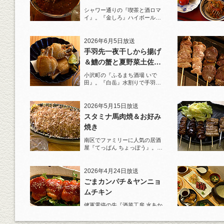
シャワー通りの『喫茶と酒ロマ
イ』。『金しろ』ハイボールで
馬料理を堪能！
2026年6月5日放送
手羽先一夜干しから揚げ
＆鱧の蟹と夏野菜土佐酢
ジュレがけ
小沢町の『ふるまち酒場 いで
田』。『白岳』水割りで手羽先
一夜干しから揚げと夏限定の鱧
を堪能！
2026年5月15日放送
スタミナ馬肉焼＆お好み
焼き
南区でファミリーに人気の居酒
屋『てっぱん ちょっぽう』。王
道の『白岳』水割りで乾杯！
2026年4月24日放送
ごまカンパチ＆ヤンニョ
ムチキン
健軍電停の先『酒菜工房 水あか
り』へ。『KAORU』ロックで乾
杯！まずは『ごまカンパチ』を