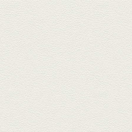
きびなごの塩焼き＆黒豚
しゃぶしゃぶ
春の[熊本屋台村]で昼飲みの刻。
[かごっま屋台 黒で乾杯]で「銀...
2025年3月21日放送
薩摩赤鶏のころころ焼き
＆カツオの藁焼き
三年坂通りのビル２階「焼鳥こ
ろころ」はオシャレな店構えで
炭火...
2025年2月28日放送
踊る車海老＆あか牛串 ウ
ニとキャビア乗せ
ホテル日航熊本の裏、創作串揚
げの新たな店「串ハル」へ「銀
しろ...
2025年2月7日放送
マグロのレアカツ＆合鴨
とカブのゆず煮