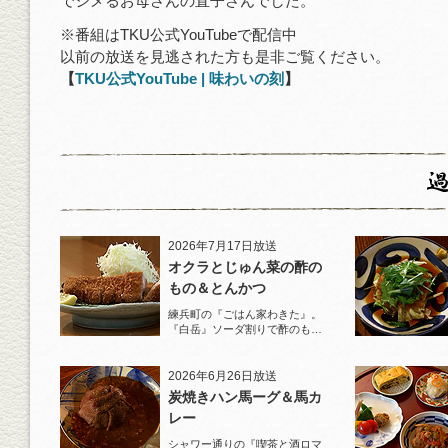
でシメるお母さんの直子さんでした。
※番組はTKU公式YouTubeで配信中
以前の放送を見逃された方も是非ご覧ください。
【
TKU公式YouTube | 味わいの刻
】
2026年7月17日放送
オクラとじゅん菜の酢の
もの＆とんかつ
練兵町の『ごはん家わきた』。
『白岳』ソーダ割りで酢のもの
と名物とんかつを堪能！
2026年6月26日放送
炭焼きハン馬ーグ＆馬カ
レー
シャワー通りの『喫茶と酒ロマ