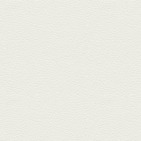
2025年6月13日放送
ﾊﾓの季節野菜あんかけ＆
どんぐりﾎﾟｰｸ西京焼き
西銀座通り、若き和の料理人の
名店「旬味こさか」で夏の味を
堪能...
2025年5月23日放送
明太もちチーズもんじゃ
銀座中通りで深夜３時まで営業
している「もんじゃ焼きかめの
や」...
2025年5月2日放送
ミックス水餃子＆麻婆豆
腐
新水前寺駅そばの人気店「中華
料理 福来亭」へ。「しろ」ロッ
ク...
2025年4月11日放送
きびなごの塩焼き＆黒豚