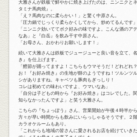
大雅さんが鉄板で鮮やかに焼き上げたのは、ニンニクと
タミナ馬肉焼』。
「え？馬肉なのに柔らかい！」と驚く中原さん。
「圧力鍋でじっくり柔らかくしてから、炒めてるんです
「ニンニク効いててボク好みの味ですよ。こんな酒のア
なあ」と『白岳』を飲み干す中原さん。
「お母さん、おかわりお願いします！」
続いて大雅さんは鉄板でジュージューと良い音を立て、
き』を仕上げます。
「鰹節が踊ってますよ！こちらもウマそうだ！どれどれ
お！『お好み焼き』の生地が餅のようですね！ツルンツ
シがありますね。キャベツも豚肉もぎっしり！
コレは初めての味わいですよ、ウマいなあ」
「自分は子どもの時から『お好み焼き』はコレでした。
知らなかったんですよ」と笑う大雅さん。
こちらの『ちょっぽう』さん、営業開始が午後４時半か
方々が早い時間からも飲みにいらっしゃるそうです。２
カラオケルームもあり。
「これからも地域の皆さんに愛されるお店を続けていき