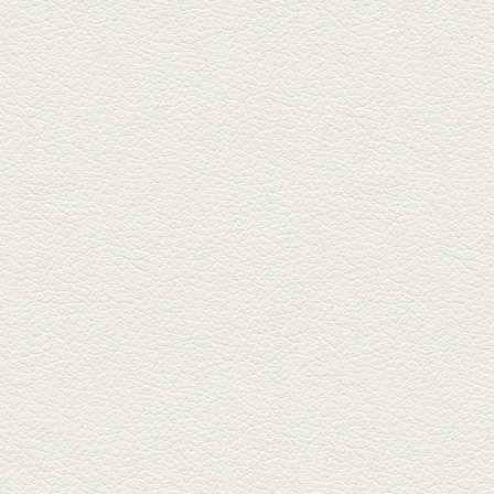
武蔵小路の「たぬきと銀杏」で
自慢の「変わり天ぷら」を
「KAORU」...
2025年8月15日放送
お刺身盛り合わせ＆干物
盛りの七輪焼き
酒場通りの「食楽みかげ」は、
オーナーこだわりの魚料理が味
わえ...
2025年7月25日放送
朝ごはんプレート＆かん
ぱちのカマ(塩焼き)
並木坂では珍しい朝ごはんの店
「コルハコ」で昼飲みの刻。
「銀し...
2025年7月4日放送
生姜香る鮭とイクラの土
鍋ご飯 など
銀杏中通りにこの春オープンし
た「創作ダイニング真」へ。暑
い夏...