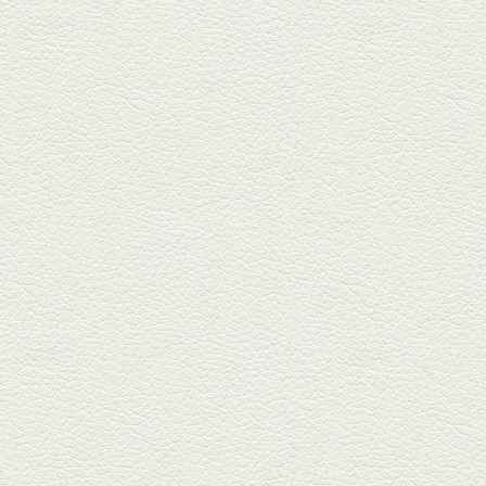
主ご...
2025年1月17日放送
燻製ポーク＆特製和風石
焼おこげ
北区の飛田バイパスで人気の創
作家庭料理の店「ソラクル」
へ。「...
2024年12月27日放送
バーニャカウダ＆焼き鳥
＆もつ鍋
COCOSA裏の「焼鳥えーす」は
福岡で人気の焼鳥店。乾杯は
KAORUハ...
2024年12月6日放送
串揚げ六種盛＆ゼロ秒馬
しゃぶ鍋
銀座通り「串揚げ秀」で旬の野
菜と魚介の串揚げで味わいの
刻。「...
2024年11月15日放送