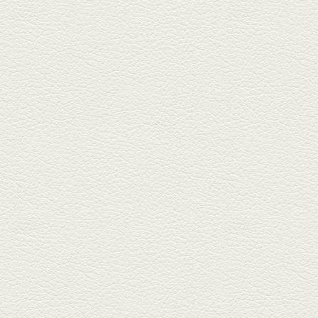
2025年11月7日放送
贅沢馬刺し盛合せ＆極上
馬肉しゃぶしゃぶ
籠町通り『熊本郷土料理 酒ト肴
もなか』で熊本県産の馬肉料理
を！...
2025年10月17日放送
ヒレ焼き＆牛ひれ肉汁カ
レー
武蔵小路で人気の『ヒレ肉じゅ
んちゃん』へ。『銀ハイ』で乾
杯！ブ...
2025年9月26日放送
フォンダンエッグ＆二郎
系にんにくパスタ
北区麻生田の人気店『多酒多菜
満月』へ。『しろ』水割で乾
杯！出...
2025年9月5日放送
あくまのポテサラ＆変わ
り天ぷら盛り合わせ