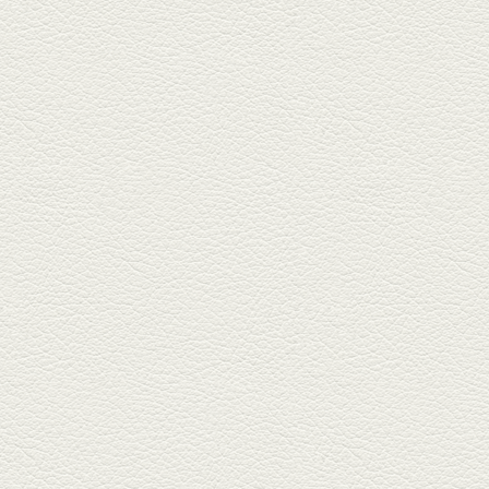
しゃぶしゃぶ
春の[熊本屋台村]で昼飲みの刻。
[かごっま屋台 黒で乾杯]で「銀...
2025年3月21日放送
薩摩赤鶏のころころ焼き
＆カツオの藁焼き
三年坂通りのビル２階「焼鳥こ
ろころ」はオシャレな店構えで
炭火...
2025年2月28日放送
踊る車海老＆あか牛串 ウ
ニとキャビア乗せ
ホテル日航熊本の裏、創作串揚
げの新たな店「串ハル」へ「銀
しろ...
2025年2月7日放送
マグロのレアカツ＆合鴨
とカブのゆず煮
酒場通りの「料理屋じぃ」で昼
飲みの刻。「しろ」お湯割で店