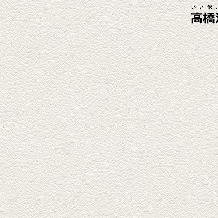
2026年4月3日放送
元祖 鶏焼売＆牛テールの
土鍋めし
健軍電停そば『湯気立つ料理』
が名物の『yuge(ゆげ)』へ。
『白岳』を使った『旨み緑茶
割』で乾杯！
2026年3月13日放送
焼鳥おまかせ８本
健軍自衛隊通り『焼鳥 菖蒲谷』
で最高級の焼鳥を味わう。『銀
しろ...
2026年2月20日放送
1000円で飲めますｾｯﾄ＆
至福のﾊﾑｶﾂ など
東区の健軍電停のそば『居酒屋
食堂いしばしさん家』は、賑や
かでお...
2026年1月30日放送
焼き餃子＆海老チリ
栄通りの路地奥、隠れ家的な店