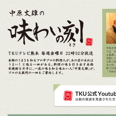
中島丈博
では「
を披露
活動に
も取り
きの河
祭で日
「TAK