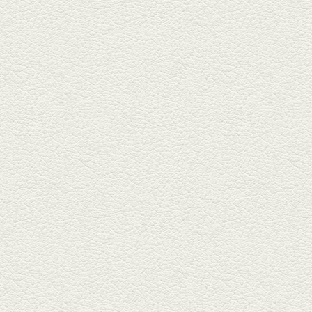
『富富飯店 新市街酒家』へ。２
階に...
2026年1月9日放送
酢だこ＆焼ぎょうざ
健軍で人吉の有名店のぎょうざ
を！『松龍軒健軍店』で、味わ
いの刻...
2025年12月19日放送
おばんざい三種盛＆麻婆
豆腐
東区月出『中華酒場アガレヤ』
は、スパイスが効いた一味違う
中華が...
2025年11月28日放送
ごま鯛＆牛すじ大根
名店揃いの並木坂ドルハウスビ
ルに今年生まれた新たな名店、
『家庭...