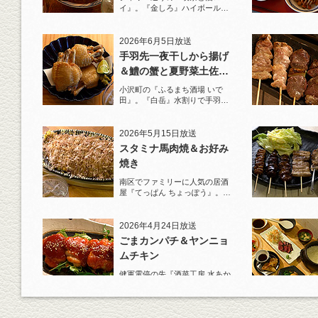
イ』。『金しろ』ハイボールで
馬料理を堪能！
2026年6月5日放送
手羽先一夜干しから揚げ
＆鱧の蟹と夏野菜土佐酢
ジュレがけ
小沢町の『ふるまち酒場 いで
田』。『白岳』水割りで手羽先
一夜干しから揚げと夏限定の鱧
を堪能！
2026年5月15日放送
スタミナ馬肉焼＆お好み
焼き
南区でファミリーに人気の居酒
屋『てっぱん ちょっぽう』。王
道の『白岳』水割りで乾杯！
2026年4月24日放送
ごまカンパチ＆ヤンニョ
ムチキン
健軍電停の先『酒菜工房 水あか
り』へ。『KAORU』ロックで乾
杯！まずは『ごまカンパチ』を
肴に。