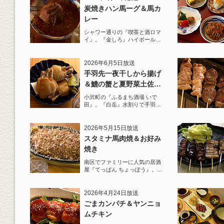
炭焼きハン馬ーグ＆馬カ
レー
シャワー通りの『喫茶と酒ロマ
イ』。『金しろ』ハイボールで
馬料理を堪能！
2026年6月5日放送
手羽先一夜干しから揚げ
＆鱧の蟹と夏野菜土佐酢
ジュレがけ
小沢町の『ふるまち酒場 いで
田』。『白岳』水割りで手羽先
一夜干しから揚げと夏限定の鱧
を堪能！
2026年5月15日放送
スタミナ馬肉焼＆お好み
焼き
南区でファミリーに人気の居酒
屋『てっぱん ちょっぽう』。王
道の『白岳』水割りで乾杯！
2026年4月24日放送
ごまカンパチ＆ヤンニョ
ムチキン