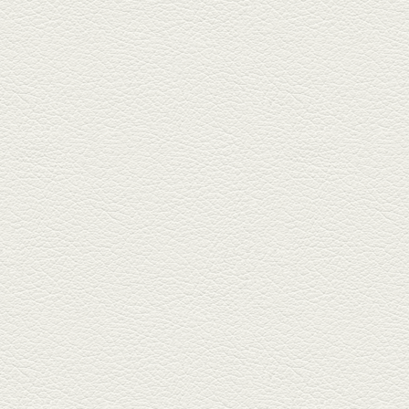
ルに今年生まれた新たな名店、
『家庭...
2025年11月7日放送
贅沢馬刺し盛合せ＆極上
馬肉しゃぶしゃぶ
籠町通り『熊本郷土料理 酒ト肴
もなか』で熊本県産の馬肉料理
を！...
2025年10月17日放送
ヒレ焼き＆牛ひれ肉汁カ
レー
武蔵小路で人気の『ヒレ肉じゅ
んちゃん』へ。『銀ハイ』で乾
杯！ブ...
2025年9月26日放送
フォンダンエッグ＆二郎
系にんにくパスタ
北区麻生田の人気店『多酒多菜
満月』へ。『しろ』水割で乾
杯！出...