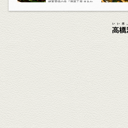
健軍電停の先『酒菜工房 水あか
り』へ。『KAORU』ロックで乾
杯！まずは『ごまカンパチ』を
肴に。
2026年4月3日放送
元祖 鶏焼売＆牛テールの
土鍋めし
健軍電停そば『湯気立つ料理』
が名物の『yuge(ゆげ)』へ。
『白岳』を使った『旨み緑茶
割』で乾杯！
2026年3月13日放送
焼鳥おまかせ８本
健軍自衛隊通り『焼鳥 菖蒲谷』
で最高級の焼鳥を味わう。『銀
しろ...
2026年2月20日放送
1000円で飲めますｾｯﾄ＆
至福のﾊﾑｶﾂ など
東区の健軍電停のそば『居酒屋
食堂いしばしさん家』は、賑や
かでお...