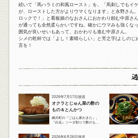
続いて「馬ハラミの和風ロースト」を。「馬刺しでもイ
が、ローストした方がよりウマくなります」と永野さん
ロックで！」と看板娘のなおさんにおかわり頼む中原さ
が通っても全然柔らかいですね。確かにウマみも強くな
囲気が良いせいもあって、おかわりも進む中原さん。
シメの乾杯では「よし！素晴らしい」と芳之字(よしのじ
言を！
2026年7月17日放送
オクラとじゅん菜の酢の
もの＆とんかつ
練兵町の『ごはん家わきた』。
『白岳』ソーダ割りで酢のもの
と名物とんかつを堪能！
2026年6月26日放送