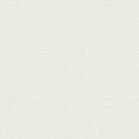
2025年9月5日放送
あくまのポテサラ＆変わ
り天ぷら盛り合わせ
武蔵小路の「たぬきと銀杏」で
自慢の「変わり天ぷら」を
「KAORU」...
2025年8月15日放送
お刺身盛り合わせ＆干物
盛りの七輪焼き
酒場通りの「食楽みかげ」は、
オーナーこだわりの魚料理が味
わえ...
2025年7月25日放送
朝ごはんプレート＆かん
ぱちのカマ(塩焼き)
並木坂では珍しい朝ごはんの店
「コルハコ」で昼飲みの刻。
「銀し...
2025年7月4日放送
生姜香る鮭とイクラの土