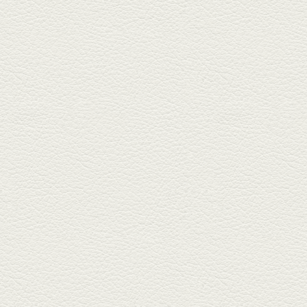
鍋ご飯 など
銀杏中通りにこの春オープンし
た「創作ダイニング真」へ。暑
い夏...
2025年6月13日放送
ﾊﾓの季節野菜あんかけ＆
どんぐりﾎﾟｰｸ西京焼き
西銀座通り、若き和の料理人の
名店「旬味こさか」で夏の味を
堪能...
2025年5月23日放送
明太もちチーズもんじゃ
銀座中通りで深夜３時まで営業
している「もんじゃ焼きかめの
や」...
2025年5月2日放送
ミックス水餃子＆麻婆豆
腐
新水前寺駅そばの人気店「中華
料理 福来亭」へ。「しろ」ロッ