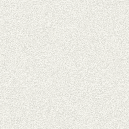
2026年1月30日放送
焼き餃子＆海老チリ
栄通りの路地奥、隠れ家的な店
『富富飯店 新市街酒家』へ。２
階に...
2026年1月9日放送
酢だこ＆焼ぎょうざ
健軍で人吉の有名店のぎょうざ
を！『松龍軒健軍店』で、味わ
いの刻...
2025年12月19日放送
おばんざい三種盛＆麻婆
豆腐
東区月出『中華酒場アガレヤ』
は、スパイスが効いた一味違う
中華が...
2025年11月28日放送
ごま鯛＆牛すじ大根
名店揃いの並木坂ドルハウスビ