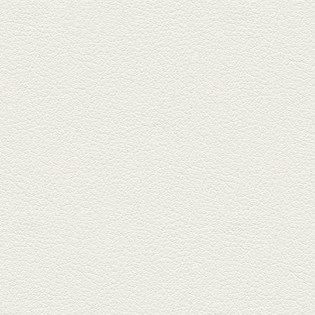
ク...
2025年4月11日放送
きびなごの塩焼き＆黒豚
しゃぶしゃぶ
春の[熊本屋台村]で昼飲みの刻。
[かごっま屋台 黒で乾杯]で「銀...
2025年3月21日放送
薩摩赤鶏のころころ焼き
＆カツオの藁焼き
三年坂通りのビル２階「焼鳥こ
ろころ」はオシャレな店構えで
炭火...
2025年2月28日放送
踊る車海老＆あか牛串 ウ
ニとキャビア乗せ
ホテル日航熊本の裏、創作串揚
げの新たな店「串ハル」へ「銀
しろ...
2025年2月7日放送