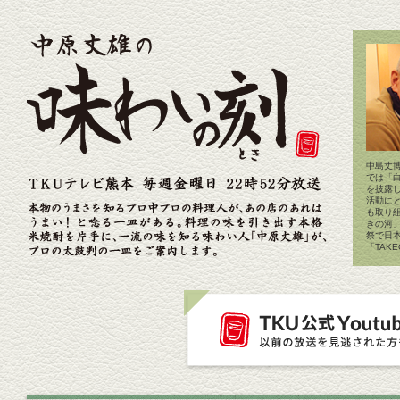
中島丈博
では「
を披露
活動に
も取り
きの河
祭で日
「TAK