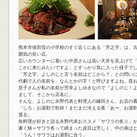
熊本市保田窪の小学校のすぐ近くにある「芳之字」は、
囲気の良い店。
広いカウンターに着いた中原さんは高い天井を見上げて
こかに来たみたいですよ」とすっかり気に入った様子で
「芳之字、よしのじと言う名前はどこから？」との問い
代劇で人の名前を、なんとかの字！と呼びますよね。昔
息子さんが私の名前が芳幸よしゆきなので『よしのじ！
まして、そこから店名に」
そんな、よしのじ永野代表と料理人の鎌田さん、お店の
「しろ」お湯割で乾杯！まだまだ冷える夜「あ〜、お湯
渡る」
魚料理が好きと語る永野代表おススメ「サワラの炙り」
書く鰆＝サワラ炙って締まった皮目は芳しく、中の身は
「うん！サワラはお湯割に合う」