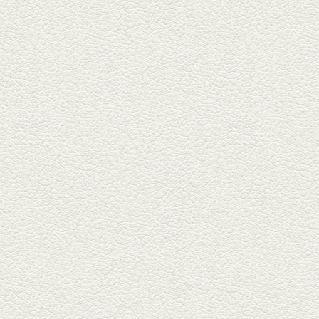
ホテル日航熊本の裏、創作串揚
げの新たな店「串ハル」へ「銀
しろ...
2025年2月7日放送
マグロのレアカツ＆合鴨
とカブのゆず煮
酒場通りの「料理屋じぃ」で昼
飲みの刻。「しろ」お湯割で店
主ご...
2025年1月17日放送
燻製ポーク＆特製和風石
焼おこげ
北区の飛田バイパスで人気の創
作家庭料理の店「ソラクル」
へ。「...
2024年12月27日放送
バーニャカウダ＆焼き鳥
＆もつ鍋
COCOSA裏の「焼鳥えーす」は
福岡で人気の焼鳥店。乾杯は
KAORUハ...