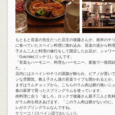
もともと音楽の先生だった店主の後藤さんが、南米のチ
に食べていたスペイン料理に惚れ込み、音楽の道から料
子さん二人と料理の修行をして開店したお店が、シャワ
「Gotchile(ゴッチリ)」なんです。
「音楽もハーモニー、料理もハーモニー。家族で一致団
た。」
店内にはスペインやチリの国旗が飾られ、ピアノが置い
ンな雰囲気、教え子さん達の音楽ライブも開かれるとか
まずはラムチョップから。こちらのラム肉は癖の無いニ
春の新芽で育ったスプリングラムを使っています。
肉料理に合う「金しろ」ロックで後藤さん親子三人と乾
がラム肉を焼きあげます。「このラム肉は癖がないのに
レがスプリングラムなんですね。
ケリーコ！(スペイン語でおいしい)」