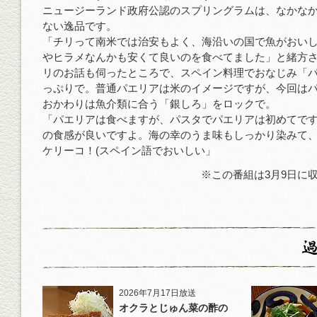
ニュージーランド政府公認のスプリングラムは、なかな
ない逸品です。
「チリって南米では治安もよく、海沿いの国で魚がおい
やヒラメなんかも安くて良いのを食べてました」と緒方
リのお話も伺ったところで、スペイン料理でおなじみ「
っぷりで。普通パエリアは米のイメージですが、今回は
おかわりは魚介類に合う「銀しろ」をロックで。
「パエリアは食べますが、パスタでパエリアは初めてで
の食感が良いですよ。海の幸のうま味もしっかり染みて
ケリーコ！(スペイン語でおいしい」
※この番組は3月9日に
2026年7月17日放送
オクラとじゅん菜の酢の