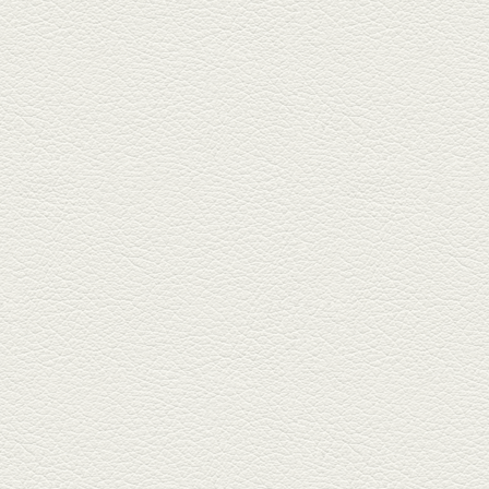
並木坂では珍しい朝ごはんの店
「コルハコ」で昼飲みの刻。
「銀し...
2025年7月4日放送
生姜香る鮭とイクラの土
鍋ご飯 など
銀杏中通りにこの春オープンし
た「創作ダイニング真」へ。暑
い夏...
2025年6月13日放送
ﾊﾓの季節野菜あんかけ＆
どんぐりﾎﾟｰｸ西京焼き
西銀座通り、若き和の料理人の
名店「旬味こさか」で夏の味を
堪能...
2025年5月23日放送
明太もちチーズもんじゃ
銀座中通りで深夜３時まで営業
している「もんじゃ焼きかめの
や」...