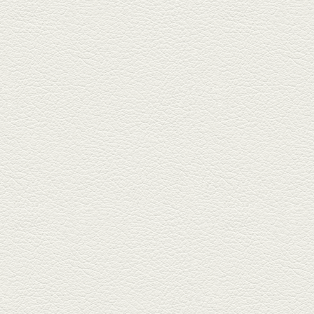
フォンダンエッグ＆二郎
系にんにくパスタ
北区麻生田の人気店『多酒多菜
満月』へ。『しろ』水割で乾
杯！出...
2025年9月5日放送
あくまのポテサラ＆変わ
り天ぷら盛り合わせ
武蔵小路の「たぬきと銀杏」で
自慢の「変わり天ぷら」を
「KAORU」...
2025年8月15日放送
お刺身盛り合わせ＆干物
盛りの七輪焼き
酒場通りの「食楽みかげ」は、
オーナーこだわりの魚料理が味
わえ...
2025年7月25日放送
朝ごはんプレート＆かん
ぱちのカマ(塩焼き)