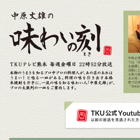
中島丈博
では「
を披露
活動に
も取り
きの河
祭で日
「TAK