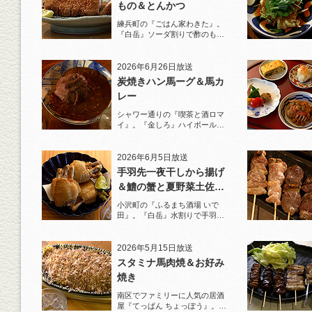
もの＆とんかつ
練兵町の『ごはん家わきた』。
『白岳』ソーダ割りで酢のもの
と名物とんかつを堪能！
2026年6月26日放送
炭焼きハン馬ーグ＆馬カ
レー
シャワー通りの『喫茶と酒ロマ
イ』。『金しろ』ハイボールで
馬料理を堪能！
2026年6月5日放送
手羽先一夜干しから揚げ
＆鱧の蟹と夏野菜土佐酢
ジュレがけ
小沢町の『ふるまち酒場 いで
田』。『白岳』水割りで手羽先
一夜干しから揚げと夏限定の鱧
を堪能！
2026年5月15日放送
スタミナ馬肉焼＆お好み
焼き
南区でファミリーに人気の居酒
屋『てっぱん ちょっぽう』。王