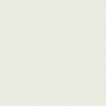
は、スパイスが効いた一味違う
中華が...
2025年11月28日放送
ごま鯛＆牛すじ大根
名店揃いの並木坂ドルハウスビ
ルに今年生まれた新たな名店、
『家庭...
2025年11月7日放送
贅沢馬刺し盛合せ＆極上
馬肉しゃぶしゃぶ
籠町通り『熊本郷土料理 酒ト肴
もなか』で熊本県産の馬肉料理
を！...
2025年10月17日放送
ヒレ焼き＆牛ひれ肉汁カ
レー
武蔵小路で人気の『ヒレ肉じゅ
んちゃん』へ。『銀ハイ』で乾
杯！ブ...
2025年9月26日放送