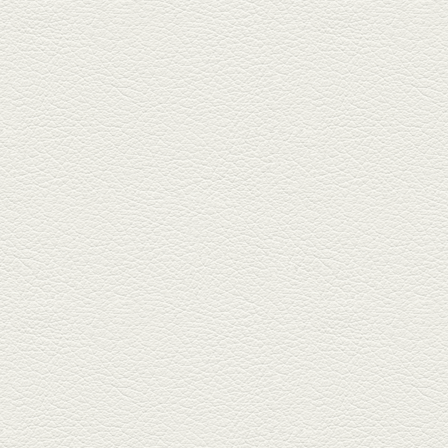
2025年5月2日放送
ミックス水餃子＆麻婆豆
腐
新水前寺駅そばの人気店「中華
料理 福来亭」へ。「しろ」ロッ
ク...
2025年4月11日放送
きびなごの塩焼き＆黒豚
しゃぶしゃぶ
春の[熊本屋台村]で昼飲みの刻。
[かごっま屋台 黒で乾杯]で「銀...
2025年3月21日放送
薩摩赤鶏のころころ焼き
＆カツオの藁焼き
三年坂通りのビル２階「焼鳥こ
ろころ」はオシャレな店構えで
炭火...
2025年2月28日放送
踊る車海老＆あか牛串 ウ
ニとキャビア乗せ