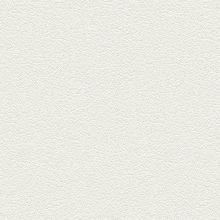
1000円で飲めますｾｯﾄ＆
至福のﾊﾑｶﾂ など
東区の健軍電停のそば『居酒屋
食堂いしばしさん家』は、賑や
かでお...
2026年1月30日放送
焼き餃子＆海老チリ
栄通りの路地奥、隠れ家的な店
『富富飯店 新市街酒家』へ。２
階に...
2026年1月9日放送
酢だこ＆焼ぎょうざ
健軍で人吉の有名店のぎょうざ
を！『松龍軒健軍店』で、味わ
いの刻...
2025年12月19日放送
おばんざい三種盛＆麻婆
豆腐
東区月出『中華酒場アガレヤ』