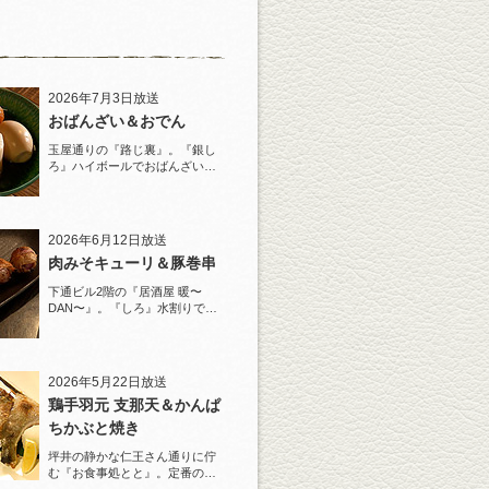
2026年7月3日放送
おばんざい＆おでん
玉屋通りの『路じ裏』。『銀し
ろ』ハイボールでおばんざいと
おでんを堪能！
2026年6月12日放送
肉みそキューリ＆豚巻串
下通ビル2階の『居酒屋 暖〜
DAN〜』。『しろ』水割りで夏
らしい豚巻串を堪能！
2026年5月22日放送
鶏手羽元 支那天＆かんぱ
ちかぶと焼き
坪井の静かな仁王さん通りに佇
む『お食事処とと』。定番の