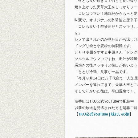
「何とも良い焼き音！何とも良い香り
焼き上がった天草大王をしっかりフー
「コレはウマい！地鶏だからもっと硬
味変で、オリジナルの酢醤油と唐辛子
「コレも良い！酢醤油だとスッキリ。
を」
シメで出されたのが見た目から涼しげ
ドングリ粉と小麦粉の特製麺です。
ととり冷麺をすする中原さん「ドング
ツルツルでウマいですね！出汁が和風
炭焼きの後スッキリと後口が良いよう
「ととり冷麺」見事な一品です。
「今月８月14日に八千代座で一人芝
メンバーを連れてきて、天草大王とこ
そして汗かいた後は、平山温泉で！」
※番組はTKU公式YouTubeで配信中
以前の放送を見逃された方も是非ご覧
【
TKU公式YouTube | 味わいの刻
】