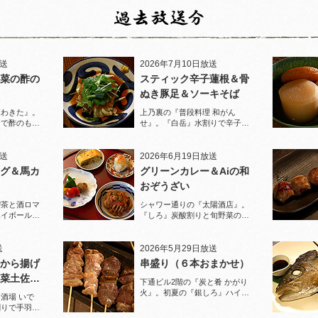
放送
2026年7月10日放送
菜の酢の
スティック辛子蓮根＆骨
ぬき豚足＆ソーキそば
家わきた』。
上乃裏の『普段料理 和がん
りで酢のもの
せ』。『白岳』水割りで辛子蓮
堪能！
根と豚足、ソーキそばを堪能！
放送
2026年6月19日放送
グ＆馬カ
グリーンカレー＆Aiの和
おぞうざい
喫茶と酒ロマ
シャワー通りの『太陽酒店』。
ハイボールで
『しろ』炭酸割りと旬野菜のお
ぞうざいで乾杯！
送
2026年5月29日放送
から揚げ
串盛り（６本おまかせ）
菜土佐酢
下通ビル2階の『炭と肴 かがり
火』。初夏の『銀しろ』ハイボ
酒場 いで
ールと炭火の串盛りおまかせで
割りで手羽先
乾杯！