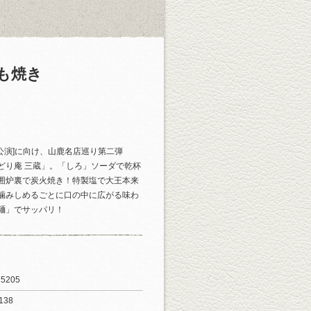
も焼き
公演]に向け、山鹿名店巡り第二弾
どり庵 三蔵」。「しろ」ソーダで乾杯
囲炉裏で炭火焼き！特製塩で大王本来
噛みしめるごとに口の中に広がる味わ
麺」でサッパリ！
205
138