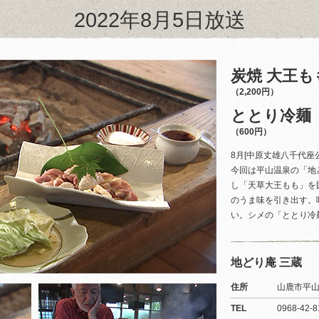
2022年8月5日放送
炭焼 大王も
（2,200円）
ととり冷麺
（600円）
8月[中原丈雄八千代座
今回は平山温泉の「地
し「天草大王もも」を
のうま味を引き出す。
い。シメの「ととり冷
地どり庵 三蔵
住所
山鹿市平山5
TEL
0968-42-8