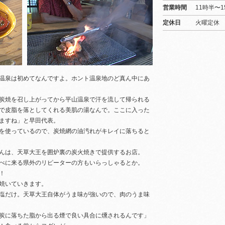
営業時間
11時半〜1
定休日
火曜定休
温泉は初めてなんですよ。ホント温泉地のど真ん中にあ
炭焼を召し上がってから平山温泉で汗を流して帰られる
で皮脂を落としてくれる美肌の湯なんで。ここに入った
ますね」と早田代表。
を使っているので、炭焼網の油汚れがキレイに落ちると
んは、天草大王を囲炉裏の炭火焼きで提供するお店。
べに来る県外のリピーターの方もいらっしゃるとか。
！
焼いていきます。
塩だけ。天草大王自体がうま味が強いので、肉のうま味
炭に落ちた脂から出る煙で良い具合に燻されるんです」