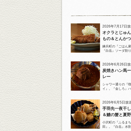
2026年7月17日
オクラとじゅん
もの＆とんかつ
練兵町の『ごはん
『白岳』ソーダ割
と名物とんかつを
2026年6月26日
炭焼きハン馬ー
レー
シャワー通りの『
イ』。『金しろ』
馬料理を堪能！
2026年6月5日放
手羽先一夜干し
＆鱧の蟹と夏野
ジュレがけ
小沢町の『ふるまち
田』。『白岳』水