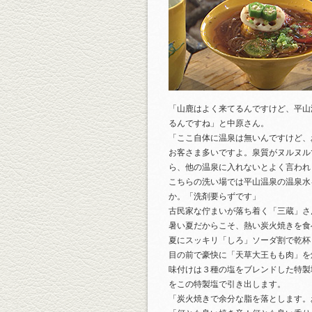
「山鹿はよく来てるんですけど、平山
るんですね」と中原さん。
「ここ自体に温泉は無いんですけど、
お客さま多いですよ。泉質がヌルヌル
ら、他の温泉に入れないとよく言われ
こちらの洗い場では平山温泉の温泉水
か。「洗剤要らずです」
古民家な佇まいが落ち着く「三蔵」さ
暑い夏だからこそ、熱い炭火焼きを食
夏にスッキリ「しろ」ソーダ割で乾杯
目の前で豪快に「天草大王もも肉」を
味付けは３種の塩をブレンドした特製
をこの特製塩で引き出します。
「炭火焼きで余分な脂を落とします。