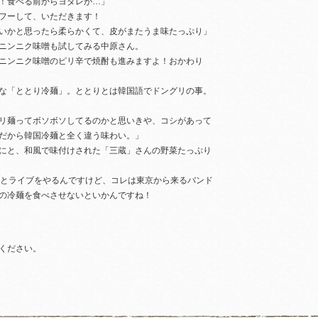
！食べる前からヨダレが…」
フーして、いただきます！
いかと思ったら柔らかくて、皮がまたうま味たっぷり」
ニンニク味噌も試してみる中原さん。
ニンニク味噌のピリ辛で焼酎も進みますよ！おかわり
な「ととり冷麺」。ととりとは韓国語でドングリの事。
リ麺ってボソボソしてるのかと思いきや、コシがあって
だから韓国冷麺と全く違う味わい。」
にと、和風で味付けされた「三蔵」さんの野菜たっぷり
居とライブをやるんですけど、コレは東京から来るバンド
の冷麺を食べさせないといかんですね！
ください。