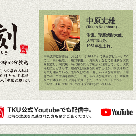
中原丈雄
(Takeo Nakahara)
俳優。球磨焼酎大使。
人吉市出身。
1951年生まれ。
中島丈博監督作品「おこげ」（1992年）で映画デビュー。TV
では「白い巨塔」「絶対零度」「真田丸」などで個性的な演技
を披露し、現代劇・時代劇を問わず幅広く活躍している。演技
活動にとどまらず、絵画では個展を開催するほか、朗読活動に
も取り組んでいる。近年では映画「おしゃべりな写真館」「囁
きの河」で主演を務めた。「おしゃべりな写真館」は日本映画
祭で日本クロアチア賞を受賞。また、プライベートバンド
「TAKEO.UT☆MEN」のライブ活動も行っている。