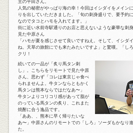
主の平田さん。
人気の秘密がやっぱり海の幸！今回はイシダイをメイン
りを出していただきました。「旬の刺身盛りで、要予約
なのでタコとハモを入れてます。」
街に近い水前寺駅通りのお店と思えないような豪華な刺
見た中原さん
「ハモが夏を感じさせて良いですねえ。そして、イシダ
ね。天草の旅館にでも来たみたいですよ」と驚嘆。「し
クリ！
続いての一品が「炙り馬タン刺
し」。こちらをリモートで見た中原
さん、思わず「コレは東京じゃ食べ
られませんよ。牛タンならともかく
馬タンは熊本ならではだなあ〜」
牛タンよりコリコリ感があって脂が
のっている馬タンの炙り、これまた
焼酎に合う逸品です。
「ああ、、熊本に早く帰りたいな
あ〜」中原さんのリモートでの「しろ」ソーダもかなり
た。