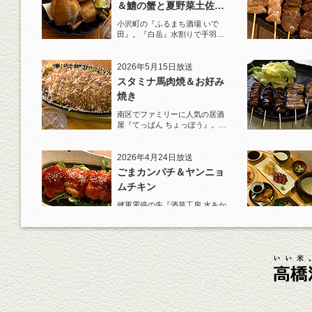
＆鱧の蟹と夏野菜土佐酢
ジュレがけ
小沢町の『ふるまち酒場 いで
田』。『白岳』水割りで手羽先
一夜干しから揚げと夏限定の鱧
を堪能！
2026年5月15日放送
スタミナ馬肉焼＆お好み
焼き
南区でファミリーに人気の居酒
屋『てっぱん ちょっぽう』。王
道の『白岳』水割りで乾杯！
2026年4月24日放送
ごまカンパチ＆ヤンニョ
ムチキン
健軍電停の先『酒菜工房 水あか
り』へ。『KAORU』ロックで乾
杯！まずは『ごまカンパチ』を
肴に。
2026年4月3日放送
元祖 鶏焼売＆牛テールの
土鍋めし
健軍電停そば『湯気立つ料理』
が名物の『yuge(ゆげ)』へ。