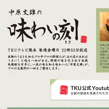
中島丈博
では「
を披露
活動に
も取り
きの河
祭で日
「TAK