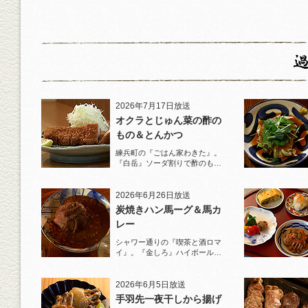
2026年7月17日放送
オクラとじゅん菜の酢の
もの＆とんかつ
練兵町の『ごはん家わきた』。
『白岳』ソーダ割りで酢のもの
と名物とんかつを堪能！
2026年6月26日放送
炭焼きハン馬ーグ＆馬カ
レー
シャワー通りの『喫茶と酒ロマ
イ』。『金しろ』ハイボールで
馬料理を堪能！
2026年6月5日放送
手羽先一夜干しから揚げ