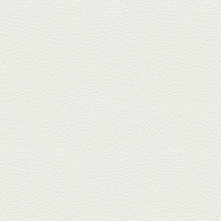
北区の飛田バイパスで人気の創
作家庭料理の店「ソラクル」
へ。「...
2024年12月27日放送
バーニャカウダ＆焼き鳥
＆もつ鍋
COCOSA裏の「焼鳥えーす」は
福岡で人気の焼鳥店。乾杯は
KAORUハ...
2024年12月6日放送
串揚げ六種盛＆ゼロ秒馬
しゃぶ鍋
銀座通り「串揚げ秀」で旬の野
菜と魚介の串揚げで味わいの
刻。「...
2024年11月15日放送
[黒毛和牛串]カルビ・シ
ャトーブリアン など
北栄通りに今年オープンした
「串焼き家澤」は黒毛和牛をリ
ーズナ...