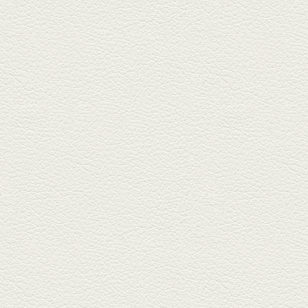
2025年3月21日放送
薩摩赤鶏のころころ焼き
＆カツオの藁焼き
三年坂通りのビル２階「焼鳥こ
ろころ」はオシャレな店構えで
炭火...
2025年2月28日放送
踊る車海老＆あか牛串 ウ
ニとキャビア乗せ
ホテル日航熊本の裏、創作串揚
げの新たな店「串ハル」へ「銀
しろ...
2025年2月7日放送
マグロのレアカツ＆合鴨
とカブのゆず煮
酒場通りの「料理屋じぃ」で昼
飲みの刻。「しろ」お湯割で店
主ご...
2025年1月17日放送
燻製ポーク＆特製和風石
焼おこげ