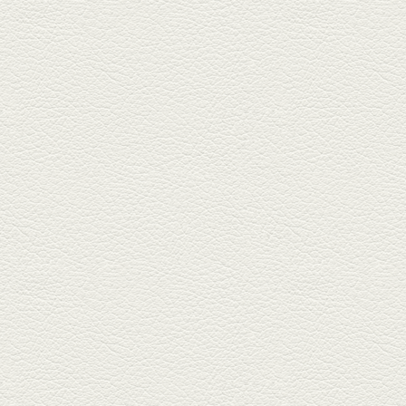
『白岳』を使った『旨み緑茶
割』で乾杯！
2026年3月13日放送
焼鳥おまかせ８本
健軍自衛隊通り『焼鳥 菖蒲谷』
で最高級の焼鳥を味わう。『銀
しろ...
2026年2月20日放送
1000円で飲めますｾｯﾄ＆
至福のﾊﾑｶﾂ など
東区の健軍電停のそば『居酒屋
食堂いしばしさん家』は、賑や
かでお...
2026年1月30日放送
焼き餃子＆海老チリ
栄通りの路地奥、隠れ家的な店
『富富飯店 新市街酒家』へ。２
階に...
2026年1月9日放送