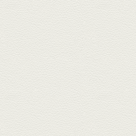
もなか』で熊本県産の馬肉料理
を！...
2025年10月17日放送
ヒレ焼き＆牛ひれ肉汁カ
レー
武蔵小路で人気の『ヒレ肉じゅ
んちゃん』へ。『銀ハイ』で乾
杯！ブ...
2025年9月26日放送
フォンダンエッグ＆二郎
系にんにくパスタ
北区麻生田の人気店『多酒多菜
満月』へ。『しろ』水割で乾
杯！出...
2025年9月5日放送
あくまのポテサラ＆変わ
り天ぷら盛り合わせ
武蔵小路の「たぬきと銀杏」で
自慢の「変わり天ぷら」を
「KAORU」...
2025年8月15日放送