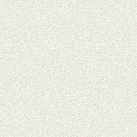
酢だこ＆焼ぎょうざ
健軍で人吉の有名店のぎょうざ
を！『松龍軒健軍店』で、味わ
いの刻...
2025年12月19日放送
おばんざい三種盛＆麻婆
豆腐
東区月出『中華酒場アガレヤ』
は、スパイスが効いた一味違う
中華が...
2025年11月28日放送
ごま鯛＆牛すじ大根
名店揃いの並木坂ドルハウスビ
ルに今年生まれた新たな名店、
『家庭...
2025年11月7日放送
贅沢馬刺し盛合せ＆極上
馬肉しゃぶしゃぶ
籠町通り『熊本郷土料理 酒ト肴