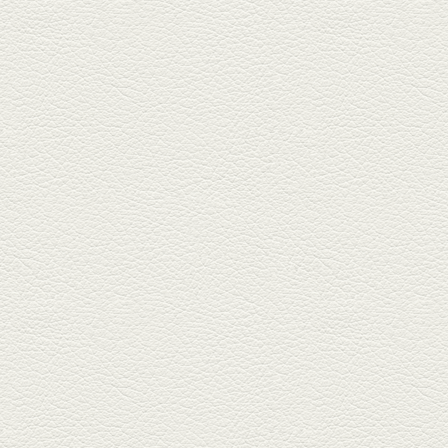
西銀座通り、若き和の料理人の
名店「旬味こさか」で夏の味を
堪能...
2025年5月23日放送
明太もちチーズもんじゃ
銀座中通りで深夜３時まで営業
している「もんじゃ焼きかめの
や」...
2025年5月2日放送
ミックス水餃子＆麻婆豆
腐
新水前寺駅そばの人気店「中華
料理 福来亭」へ。「しろ」ロッ
ク...
2025年4月11日放送
きびなごの塩焼き＆黒豚
しゃぶしゃぶ
春の[熊本屋台村]で昼飲みの刻。
[かごっま屋台 黒で乾杯]で「銀...