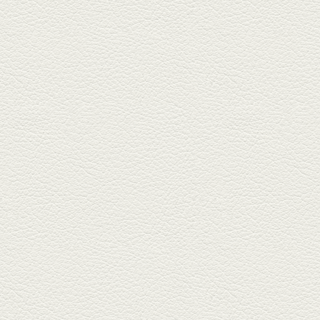
お刺身盛り合わせ＆干物
盛りの七輪焼き
酒場通りの「食楽みかげ」は、
オーナーこだわりの魚料理が味
わえ...
2025年7月25日放送
朝ごはんプレート＆かん
ぱちのカマ(塩焼き)
並木坂では珍しい朝ごはんの店
「コルハコ」で昼飲みの刻。
「銀し...
2025年7月4日放送
生姜香る鮭とイクラの土
鍋ご飯 など
銀杏中通りにこの春オープンし
た「創作ダイニング真」へ。暑
い夏...
2025年6月13日放送
ﾊﾓの季節野菜あんかけ＆
どんぐりﾎﾟｰｸ西京焼き