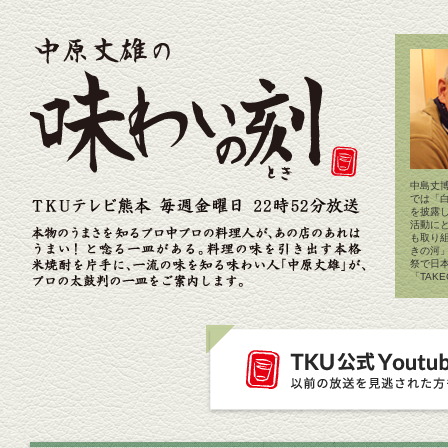
中島丈博
では「
を披露
活動に
も取り
きの河
祭で日
「TAK