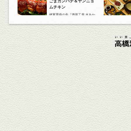
ごまカンパチ＆ヤンニョ
ムチキン
健軍電停の先『酒菜工房 水あか
り』へ。『KAORU』ロックで乾
杯！まずは『ごまカンパチ』を
肴に。
2026年4月3日放送
元祖 鶏焼売＆牛テールの
土鍋めし
健軍電停そば『湯気立つ料理』
が名物の『yuge(ゆげ)』へ。
『白岳』を使った『旨み緑茶
割』で乾杯！
2026年3月13日放送
焼鳥おまかせ８本
健軍自衛隊通り『焼鳥 菖蒲谷』
で最高級の焼鳥を味わう。『銀
しろ...
2026年2月20日放送
1000円で飲めますｾｯﾄ＆
至福のﾊﾑｶﾂ など
東区の健軍電停のそば『居酒屋