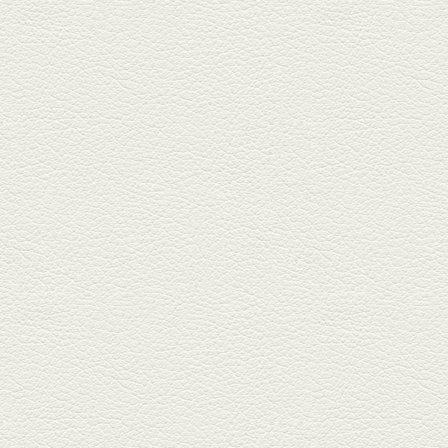
食堂いしばしさん家』は、賑や
かでお...
2026年1月30日放送
焼き餃子＆海老チリ
栄通りの路地奥、隠れ家的な店
『富富飯店 新市街酒家』へ。２
階に...
2026年1月9日放送
酢だこ＆焼ぎょうざ
健軍で人吉の有名店のぎょうざ
を！『松龍軒健軍店』で、味わ
いの刻...
2025年12月19日放送
おばんざい三種盛＆麻婆
豆腐
東区月出『中華酒場アガレヤ』
は、スパイスが効いた一味違う
中華が...
2025年11月28日放送