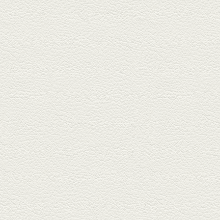
2025年7月4日放送
生姜香る鮭とイクラの土
鍋ご飯 など
銀杏中通りにこの春オープンし
た「創作ダイニング真」へ。暑
い夏...
2025年6月13日放送
ﾊﾓの季節野菜あんかけ＆
どんぐりﾎﾟｰｸ西京焼き
西銀座通り、若き和の料理人の
名店「旬味こさか」で夏の味を
堪能...
2025年5月23日放送
明太もちチーズもんじゃ
銀座中通りで深夜３時まで営業
している「もんじゃ焼きかめの
や」...
2025年5月2日放送
ミックス水餃子＆麻婆豆
腐