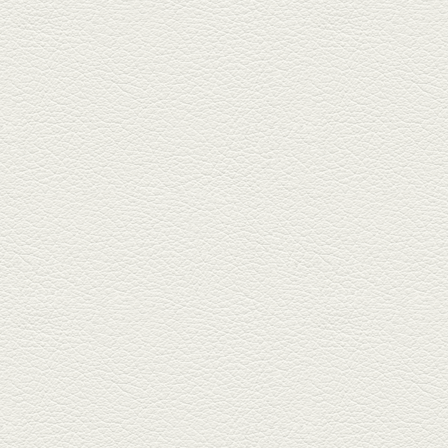
北区麻生田の人気店『多酒多菜
満月』へ。『しろ』水割で乾
杯！出...
2025年9月5日放送
あくまのポテサラ＆変わ
り天ぷら盛り合わせ
武蔵小路の「たぬきと銀杏」で
自慢の「変わり天ぷら」を
「KAORU」...
2025年8月15日放送
お刺身盛り合わせ＆干物
盛りの七輪焼き
酒場通りの「食楽みかげ」は、
オーナーこだわりの魚料理が味
わえ...
2025年7月25日放送
朝ごはんプレート＆かん
ぱちのカマ(塩焼き)
並木坂では珍しい朝ごはんの店
「コルハコ」で昼飲みの刻。
「銀し...