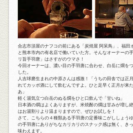
合志市須屋のナフコの前にある「炭焼屋 阿呆鳥」、福田
と熊本市内の有名店で働いていた方。そんなオーナーの
リ旨手羽唐」はさすがのウマさ！
今回オーナーは、濃い目の手羽唐に合わせ、白岳に燗を
した。
人吉球磨生まれの中原さんは感激！「うちの田舎では正
れてカッポ酒にして飲むんですよ。ひと足早く正月が来
あ」
軽く湯気立つ白岳のぬる燗をひと口飲んで「甘いね」
日本酒の燗はよくありますが、米焼酎の燗は甘みが増し
はお湯割りより温まりますので、ぜひお試しを！
さて、こちらの４種類ある手羽唐の定番味こがししょう
の手羽唐にありがちなカリカリのスナック感は無く、き
味わえます。