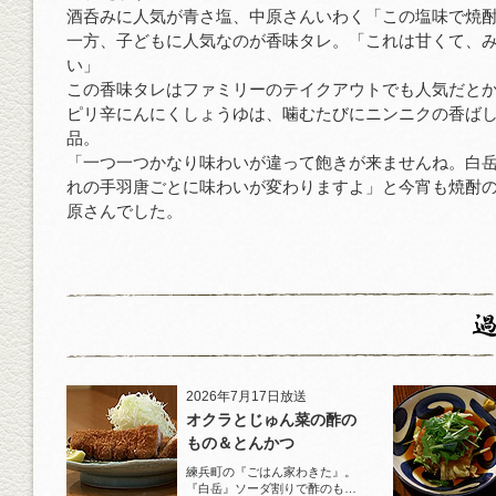
酒呑みに人気が青さ塩、中原さんいわく「この塩味で焼
一方、子どもに人気なのが香味タレ。「これは甘くて、
い」
この香味タレはファミリーのテイクアウトでも人気だと
ピリ辛にんにくしょうゆは、噛むたびにニンニクの香ば
品。
「一つ一つかなり味わいが違って飽きが来ませんね。白
れの手羽唐ごとに味わいが変わりますよ」と今宵も焼酎
原さんでした。
2026年7月17日放送
オクラとじゅん菜の酢の
もの＆とんかつ
練兵町の『ごはん家わきた』。
『白岳』ソーダ割りで酢のもの