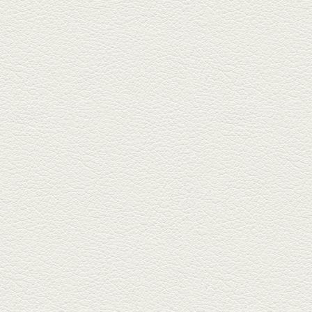
ごま鯛＆牛すじ大根
名店揃いの並木坂ドルハウスビ
ルに今年生まれた新たな名店、
『家庭...
2025年11月7日放送
贅沢馬刺し盛合せ＆極上
馬肉しゃぶしゃぶ
籠町通り『熊本郷土料理 酒ト肴
もなか』で熊本県産の馬肉料理
を！...
2025年10月17日放送
ヒレ焼き＆牛ひれ肉汁カ
レー
武蔵小路で人気の『ヒレ肉じゅ
んちゃん』へ。『銀ハイ』で乾
杯！ブ...
2025年9月26日放送
フォンダンエッグ＆二郎
系にんにくパスタ