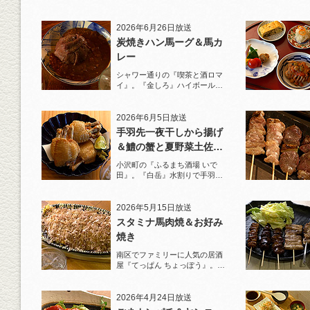
と名物とんかつを堪能！
2026年6月26日放送
炭焼きハン馬ーグ＆馬カ
レー
シャワー通りの『喫茶と酒ロマ
イ』。『金しろ』ハイボールで
馬料理を堪能！
2026年6月5日放送
手羽先一夜干しから揚げ
＆鱧の蟹と夏野菜土佐酢
ジュレがけ
小沢町の『ふるまち酒場 いで
田』。『白岳』水割りで手羽先
一夜干しから揚げと夏限定の鱧
を堪能！
2026年5月15日放送
スタミナ馬肉焼＆お好み
焼き
南区でファミリーに人気の居酒
屋『てっぱん ちょっぽう』。王
道の『白岳』水割りで乾杯！
2026年4月24日放送