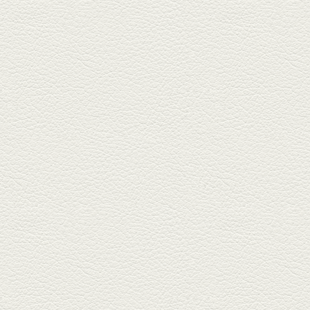
新水前寺駅そばの人気店「中華
料理 福来亭」へ。「しろ」ロッ
ク...
2025年4月11日放送
きびなごの塩焼き＆黒豚
しゃぶしゃぶ
春の[熊本屋台村]で昼飲みの刻。
[かごっま屋台 黒で乾杯]で「銀...
2025年3月21日放送
薩摩赤鶏のころころ焼き
＆カツオの藁焼き
三年坂通りのビル２階「焼鳥こ
ろころ」はオシャレな店構えで
炭火...
2025年2月28日放送
踊る車海老＆あか牛串 ウ
ニとキャビア乗せ
ホテル日航熊本の裏、創作串揚
げの新たな店「串ハル」へ「銀
しろ...