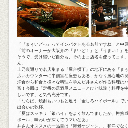
「『まぅいどっ』ってインパクトある名前ですね」と中
「前のオーナーが大阪弁の『まいど！』と『うまい！』
そうで、受け継いだ自分も、そのまま店名を使ってます
ん。
上乃裏通りで名店集まる『屋台横丁』の地下にある『ま
広いカウンターに半個室な座敷もある、かなり居心地の
洋食から和食と様々な料理を学んだ井さんが作る料理は
富！今回は「定番の居酒屋メニューとひと味違う料理を
しいです」と気合充分です。
「ならば、焼酎もいつもと違う『金しろハイボール』で
出会いの乾杯。
「夏はスッキリ『銀ハイ』をよく飲んでましたが、樽熟
ボール、味わいが深くてウマいなあ」
井さんオススメの一品目は『海老ケジャン』。和洋でな