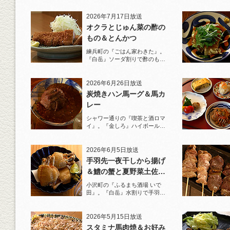
2026年7月17日放送
オクラとじゅん菜の酢の
もの＆とんかつ
練兵町の『ごはん家わきた』。
『白岳』ソーダ割りで酢のもの
と名物とんかつを堪能！
2026年6月26日放送
炭焼きハン馬ーグ＆馬カ
レー
シャワー通りの『喫茶と酒ロマ
イ』。『金しろ』ハイボールで
馬料理を堪能！
2026年6月5日放送
手羽先一夜干しから揚げ
＆鱧の蟹と夏野菜土佐酢
ジュレがけ
小沢町の『ふるまち酒場 いで
田』。『白岳』水割りで手羽先
一夜干しから揚げと夏限定の鱧
を堪能！
2026年5月15日放送
スタミナ馬肉焼＆お好み