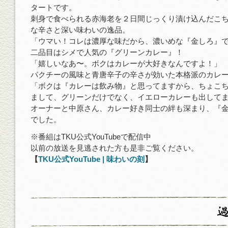
タートです。
刺身で食べられる赤海老を２日間じっくり漬け込んだこ
な辛さと深い味わいの逸品。
「ウマい！コレは濃厚な味だから、濃いめな『金しろ』
二品目はシメで人気の『グリーンカレー』！
「嬉しいなあ〜。ボクはカレーが大好きなんですよ！」
パクチーの風味と青唐辛子の辛さが効いた本格派のカレ
「ボクは『カレーは飲み物』と思ってますから、ちょこ
まして、グリーンだけでなく、イエローカレーも出して
オーナーと中原さん、カレー好き同士の絆も深まり、『
でした。
※番組はTKU公式YouTubeで配信中
以前の放送を見逃された方も是非ご覧ください。
【
TKU公式YouTube | 味わいの刻
】