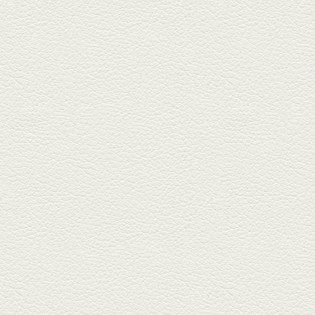
2025年2月28日放送
踊る車海老＆あか牛串 ウ
ニとキャビア乗せ
ホテル日航熊本の裏、創作串揚
げの新たな店「串ハル」へ「銀
しろ...
2025年2月7日放送
マグロのレアカツ＆合鴨
とカブのゆず煮
酒場通りの「料理屋じぃ」で昼
飲みの刻。「しろ」お湯割で店
主ご...
2025年1月17日放送
燻製ポーク＆特製和風石
焼おこげ
北区の飛田バイパスで人気の創
作家庭料理の店「ソラクル」
へ。「...
2024年12月27日放送
バーニャカウダ＆焼き鳥