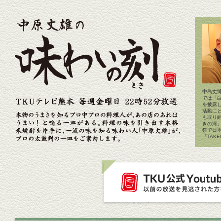
中島丈博
では「
を披露
活動に
も取り
きの河
祭で日
「TAK