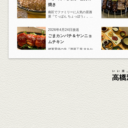
焼き
南区でファミリーに人気の居酒
屋『てっぱん ちょっぽう』。王
道の『白岳』水割りで乾杯！
2026年4月24日放送
ごまカンパチ＆ヤンニョ
ムチキン
健軍電停の先『酒菜工房 水あか
り』へ。『KAORU』ロックで乾
杯！まずは『ごまカンパチ』を
肴に。
2026年4月3日放送
元祖 鶏焼売＆牛テールの
土鍋めし
健軍電停そば『湯気立つ料理』
が名物の『yuge(ゆげ)』へ。
『白岳』を使った『旨み緑茶
割』で乾杯！
2026年3月13日放送
焼鳥おまかせ８本
健軍自衛隊通り『焼鳥 菖蒲谷』
で最高級の焼鳥を味わう。『銀
しろ...