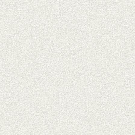
んちゃん』へ。『銀ハイ』で乾
杯！ブ...
2025年9月26日放送
フォンダンエッグ＆二郎
系にんにくパスタ
北区麻生田の人気店『多酒多菜
満月』へ。『しろ』水割で乾
杯！出...
2025年9月5日放送
あくまのポテサラ＆変わ
り天ぷら盛り合わせ
武蔵小路の「たぬきと銀杏」で
自慢の「変わり天ぷら」を
「KAORU」...
2025年8月15日放送
お刺身盛り合わせ＆干物
盛りの七輪焼き
酒場通りの「食楽みかげ」は、
オーナーこだわりの魚料理が味
わえ...