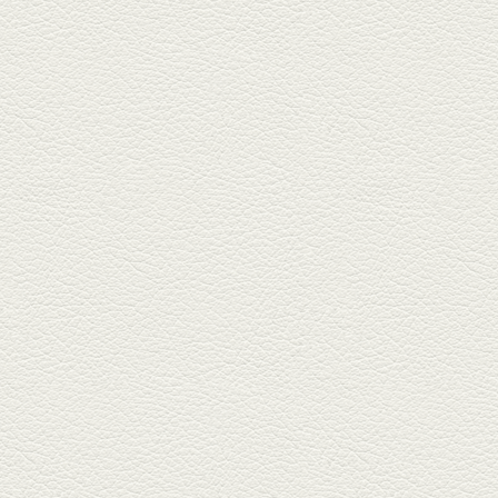
2025年7月25日放送
朝ごはんプレート＆かん
ぱちのカマ(塩焼き)
並木坂では珍しい朝ごはんの店
「コルハコ」で昼飲みの刻。
「銀し...
2025年7月4日放送
生姜香る鮭とイクラの土
鍋ご飯 など
銀杏中通りにこの春オープンし
た「創作ダイニング真」へ。暑
い夏...
2025年6月13日放送
ﾊﾓの季節野菜あんかけ＆
どんぐりﾎﾟｰｸ西京焼き
西銀座通り、若き和の料理人の
名店「旬味こさか」で夏の味を
堪能...
2025年5月23日放送
明太もちチーズもんじゃ
銀座中通りで深夜３時まで営業