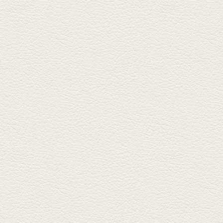
2026年2月20日放送
1000円で飲めますｾｯﾄ＆
至福のﾊﾑｶﾂ など
東区の健軍電停のそば『居酒屋
食堂いしばしさん家』は、賑や
かでお...
2026年1月30日放送
焼き餃子＆海老チリ
栄通りの路地奥、隠れ家的な店
『富富飯店 新市街酒家』へ。２
階に...
2026年1月9日放送
酢だこ＆焼ぎょうざ
健軍で人吉の有名店のぎょうざ
を！『松龍軒健軍店』で、味わ
いの刻...
2025年12月19日放送