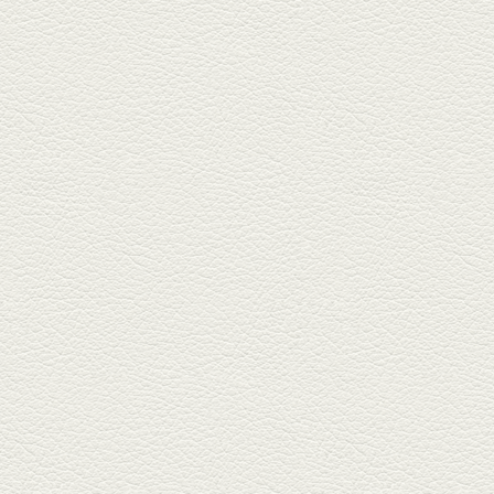
おばんざい三種盛＆麻婆
豆腐
東区月出『中華酒場アガレヤ』
は、スパイスが効いた一味違う
中華が...
2025年11月28日放送
ごま鯛＆牛すじ大根
名店揃いの並木坂ドルハウスビ
ルに今年生まれた新たな名店、
『家庭...
2025年11月7日放送
贅沢馬刺し盛合せ＆極上
馬肉しゃぶしゃぶ
籠町通り『熊本郷土料理 酒ト肴
もなか』で熊本県産の馬肉料理
を！...
2025年10月17日放送
ヒレ焼き＆牛ひれ肉汁カ
レー
武蔵小路で人気の『ヒレ肉じゅ