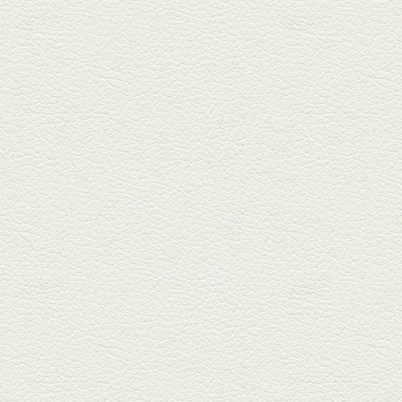
している「もんじゃ焼きかめの
や」...
2025年5月2日放送
ミックス水餃子＆麻婆豆
腐
新水前寺駅そばの人気店「中華
料理 福来亭」へ。「しろ」ロッ
ク...
2025年4月11日放送
きびなごの塩焼き＆黒豚
しゃぶしゃぶ
春の[熊本屋台村]で昼飲みの刻。
[かごっま屋台 黒で乾杯]で「銀...
2025年3月21日放送
薩摩赤鶏のころころ焼き
＆カツオの藁焼き
三年坂通りのビル２階「焼鳥こ
ろころ」はオシャレな店構えで
炭火...