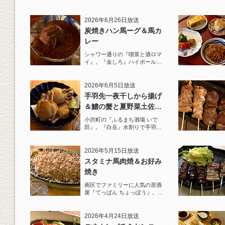
と名物とんかつを堪能！
2026年6月26日放送
炭焼きハン馬ーグ＆馬カ
レー
シャワー通りの『喫茶と酒ロマ
イ』。『金しろ』ハイボールで
馬料理を堪能！
2026年6月5日放送
手羽先一夜干しから揚げ
＆鱧の蟹と夏野菜土佐酢
ジュレがけ
小沢町の『ふるまち酒場 いで
田』。『白岳』水割りで手羽先
一夜干しから揚げと夏限定の鱧
を堪能！
2026年5月15日放送
スタミナ馬肉焼＆お好み
焼き
南区でファミリーに人気の居酒
屋『てっぱん ちょっぽう』。王
道の『白岳』水割りで乾杯！
2026年4月24日放送