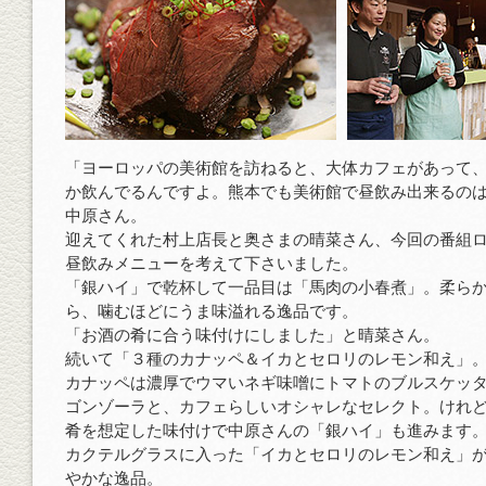
「ヨーロッパの美術館を訪ねると、大体カフェがあって
か飲んでるんですよ。熊本でも美術館で昼飲み出来るの
中原さん。
迎えてくれた村上店長と奥さまの晴菜さん、今回の番組
昼飲みメニューを考えて下さいました。
「銀ハイ」で乾杯して一品目は「馬肉の小春煮」。柔ら
ら、噛むほどにうま味溢れる逸品です。
「お酒の肴に合う味付けにしました」と晴菜さん。
続いて「３種のカナッペ＆イカとセロリのレモン和え」
カナッペは濃厚でウマいネギ味噌にトマトのブルスケッ
ゴンゾーラと、カフェらしいオシャレなセレクト。けれ
肴を想定した味付けで中原さんの「銀ハイ」も進みます
カクテルグラスに入った「イカとセロリのレモン和え」
やかな逸品。