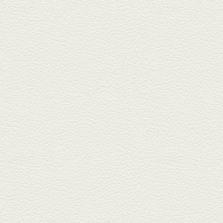
北区麻生田の人気店『多酒多菜
満月』へ。『しろ』水割で乾
杯！出...
2025年9月5日放送
あくまのポテサラ＆変わ
り天ぷら盛り合わせ
武蔵小路の「たぬきと銀杏」で
自慢の「変わり天ぷら」を
「KAORU」...
2025年8月15日放送
お刺身盛り合わせ＆干物
盛りの七輪焼き
酒場通りの「食楽みかげ」は、
オーナーこだわりの魚料理が味
わえ...
2025年7月25日放送
朝ごはんプレート＆かん
ぱちのカマ(塩焼き)
並木坂では珍しい朝ごはんの店
「コルハコ」で昼飲みの刻。
「銀し...