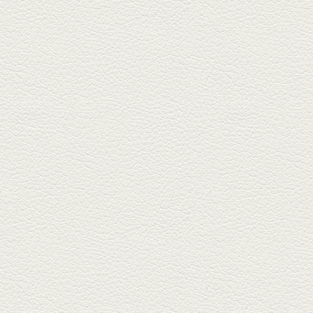
ごま鯛＆牛すじ大根
名店揃いの並木坂ドルハウスビ
ルに今年生まれた新たな名店、
『家庭...
2025年11月7日放送
贅沢馬刺し盛合せ＆極上
馬肉しゃぶしゃぶ
籠町通り『熊本郷土料理 酒ト肴
もなか』で熊本県産の馬肉料理
を！...
2025年10月17日放送
ヒレ焼き＆牛ひれ肉汁カ
レー
武蔵小路で人気の『ヒレ肉じゅ
んちゃん』へ。『銀ハイ』で乾
杯！ブ...
2025年9月26日放送
フォンダンエッグ＆二郎
系にんにくパスタ