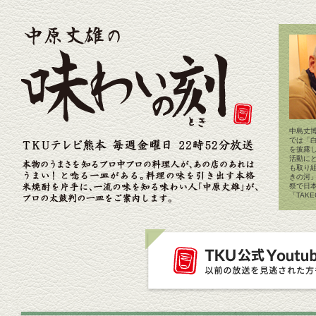
中島丈博
では「
を披露
活動に
も取り
きの河
祭で日
「TAK