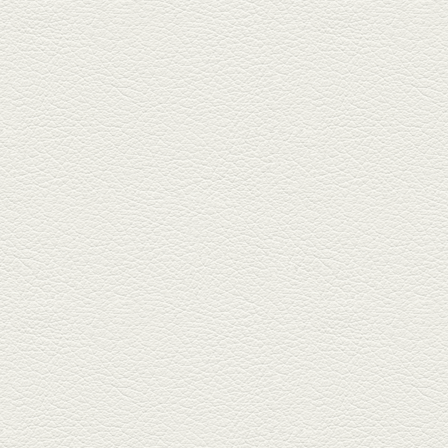
新水前寺駅そばの人気店「中華
料理 福来亭」へ。「しろ」ロッ
ク...
2025年4月11日放送
きびなごの塩焼き＆黒豚
しゃぶしゃぶ
春の[熊本屋台村]で昼飲みの刻。
[かごっま屋台 黒で乾杯]で「銀...
2025年3月21日放送
薩摩赤鶏のころころ焼き
＆カツオの藁焼き
三年坂通りのビル２階「焼鳥こ
ろころ」はオシャレな店構えで
炭火...
2025年2月28日放送
踊る車海老＆あか牛串 ウ
ニとキャビア乗せ
ホテル日航熊本の裏、創作串揚
げの新たな店「串ハル」へ「銀
しろ...