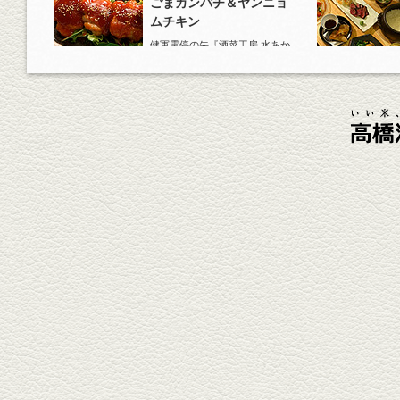
ごまカンパチ＆ヤンニョ
ムチキン
健軍電停の先『酒菜工房 水あか
り』へ。『KAORU』ロックで乾
杯！まずは『ごまカンパチ』を
肴に。
2026年4月3日放送
元祖 鶏焼売＆牛テールの
土鍋めし
健軍電停そば『湯気立つ料理』
が名物の『yuge(ゆげ)』へ。
『白岳』を使った『旨み緑茶
割』で乾杯！
2026年3月13日放送
焼鳥おまかせ８本
健軍自衛隊通り『焼鳥 菖蒲谷』
で最高級の焼鳥を味わう。『銀
しろ...
2026年2月20日放送
1000円で飲めますｾｯﾄ＆
至福のﾊﾑｶﾂ など
東区の健軍電停のそば『居酒屋