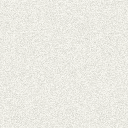
食堂いしばしさん家』は、賑や
かでお...
2026年1月30日放送
焼き餃子＆海老チリ
栄通りの路地奥、隠れ家的な店
『富富飯店 新市街酒家』へ。２
階に...
2026年1月9日放送
酢だこ＆焼ぎょうざ
健軍で人吉の有名店のぎょうざ
を！『松龍軒健軍店』で、味わ
いの刻...
2025年12月19日放送
おばんざい三種盛＆麻婆
豆腐
東区月出『中華酒場アガレヤ』
は、スパイスが効いた一味違う
中華が...
2025年11月28日放送