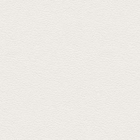
2025年7月4日放送
生姜香る鮭とイクラの土
鍋ご飯 など
銀杏中通りにこの春オープンし
た「創作ダイニング真」へ。暑
い夏...
2025年6月13日放送
ﾊﾓの季節野菜あんかけ＆
どんぐりﾎﾟｰｸ西京焼き
西銀座通り、若き和の料理人の
名店「旬味こさか」で夏の味を
堪能...
2025年5月23日放送
明太もちチーズもんじゃ
銀座中通りで深夜３時まで営業
している「もんじゃ焼きかめの
や」...
2025年5月2日放送
ミックス水餃子＆麻婆豆
腐