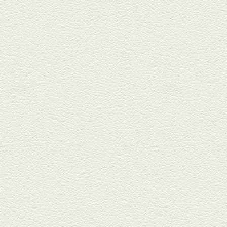
踊る車海老＆あか牛串 ウ
ニとキャビア乗せ
ホテル日航熊本の裏、創作串揚
げの新たな店「串ハル」へ「銀
しろ...
2025年2月7日放送
マグロのレアカツ＆合鴨
とカブのゆず煮
酒場通りの「料理屋じぃ」で昼
飲みの刻。「しろ」お湯割で店
主ご...
2025年1月17日放送
燻製ポーク＆特製和風石
焼おこげ
北区の飛田バイパスで人気の創
作家庭料理の店「ソラクル」
へ。「...
2024年12月27日放送
バーニャカウダ＆焼き鳥
＆もつ鍋