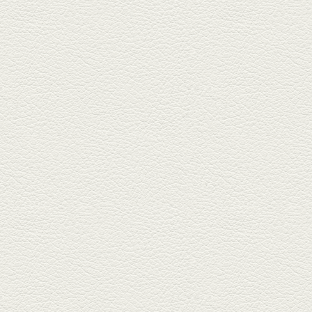
杯！ブ...
2025年9月26日放送
フォンダンエッグ＆二郎
系にんにくパスタ
北区麻生田の人気店『多酒多菜
満月』へ。『しろ』水割で乾
杯！出...
2025年9月5日放送
あくまのポテサラ＆変わ
り天ぷら盛り合わせ
武蔵小路の「たぬきと銀杏」で
自慢の「変わり天ぷら」を
「KAORU」...
2025年8月15日放送
お刺身盛り合わせ＆干物
盛りの七輪焼き
酒場通りの「食楽みかげ」は、
オーナーこだわりの魚料理が味
わえ...
2025年7月25日放送