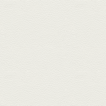
2025年5月2日放送
ミックス水餃子＆麻婆豆
腐
新水前寺駅そばの人気店「中華
料理 福来亭」へ。「しろ」ロッ
ク...
2025年4月11日放送
きびなごの塩焼き＆黒豚
しゃぶしゃぶ
春の[熊本屋台村]で昼飲みの刻。
[かごっま屋台 黒で乾杯]で「銀...
2025年3月21日放送
薩摩赤鶏のころころ焼き
＆カツオの藁焼き
三年坂通りのビル２階「焼鳥こ
ろころ」はオシャレな店構えで
炭火...
2025年2月28日放送