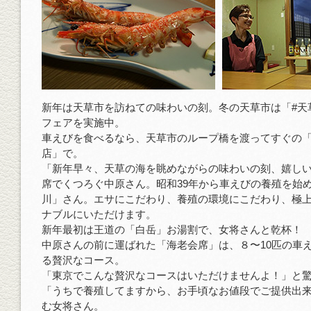
新年は天草市を訪ねての味わいの刻。冬の天草市は「#天
フェアを実施中。
車えびを食べるなら、天草市のループ橋を渡ってすぐの「
店」で。
「新年早々、天草の海を眺めながらの味わいの刻、嬉し
席でくつろぐ中原さん。昭和39年から車えびの養殖を始
川」さん。エサにこだわり、養殖の環境にこだわり、極
ナブルにいただけます。
新年最初は王道の「白岳」お湯割で、女将さんと乾杯！
中原さんの前に運ばれた「海老会席」は、８〜10匹の車
る贅沢なコース。
「東京でこんな贅沢なコースはいただけませんよ！」と
「うちで養殖してますから、お手頃なお値段でご提供出
む女将さん。