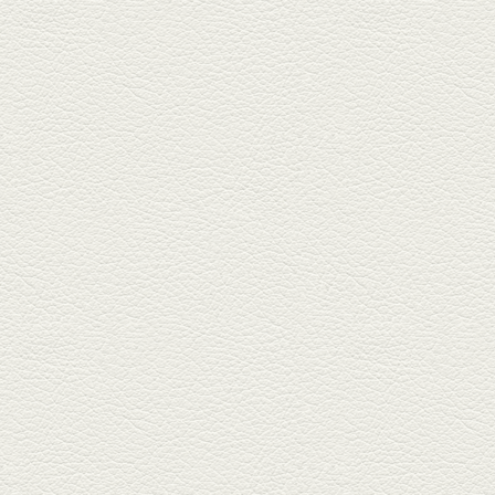
2026年2月20日放送
1000円で飲めますｾｯﾄ＆
至福のﾊﾑｶﾂ など
東区の健軍電停のそば『居酒屋
食堂いしばしさん家』は、賑や
かでお...
2026年1月30日放送
焼き餃子＆海老チリ
栄通りの路地奥、隠れ家的な店
『富富飯店 新市街酒家』へ。２
階に...
2026年1月9日放送
酢だこ＆焼ぎょうざ
健軍で人吉の有名店のぎょうざ
を！『松龍軒健軍店』で、味わ
いの刻...
2025年12月19日放送
おばんざい三種盛＆麻婆