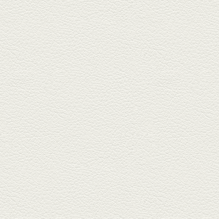
豆腐
東区月出『中華酒場アガレヤ』
は、スパイスが効いた一味違う
中華が...
2025年11月28日放送
ごま鯛＆牛すじ大根
名店揃いの並木坂ドルハウスビ
ルに今年生まれた新たな名店、
『家庭...
2025年11月7日放送
贅沢馬刺し盛合せ＆極上
馬肉しゃぶしゃぶ
籠町通り『熊本郷土料理 酒ト肴
もなか』で熊本県産の馬肉料理
を！...
2025年10月17日放送
ヒレ焼き＆牛ひれ肉汁カ
レー
武蔵小路で人気の『ヒレ肉じゅ
んちゃん』へ。『銀ハイ』で乾