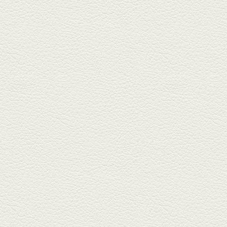
朝ごはんプレート＆かん
ぱちのカマ(塩焼き)
並木坂では珍しい朝ごはんの店
「コルハコ」で昼飲みの刻。
「銀し...
2025年7月4日放送
生姜香る鮭とイクラの土
鍋ご飯 など
銀杏中通りにこの春オープンし
た「創作ダイニング真」へ。暑
い夏...
2025年6月13日放送
ﾊﾓの季節野菜あんかけ＆
どんぐりﾎﾟｰｸ西京焼き
西銀座通り、若き和の料理人の
名店「旬味こさか」で夏の味を
堪能...
2025年5月23日放送
明太もちチーズもんじゃ
銀座中通りで深夜３時まで営業
している「もんじゃ焼きかめの
や」...