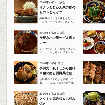
2026年7月17日放送
オクラとじゅん菜の酢の
もの＆とんかつ
練兵町の『ごはん家わきた』。
『白岳』ソーダ割りで酢のもの
と名物とんかつを堪能！
2026年6月26日放送
炭焼きハン馬ーグ＆馬カ
レー
シャワー通りの『喫茶と酒ロマ
イ』。『金しろ』ハイボールで
馬料理を堪能！
2026年6月5日放送
手羽先一夜干しから揚げ
＆鱧の蟹と夏野菜土佐酢
ジュレがけ
小沢町の『ふるまち酒場 いで
田』。『白岳』水割りで手羽先
一夜干しから揚げと夏限定の鱧
を堪能！
2026年5月15日放送
スタミナ馬肉焼＆お好み
焼き