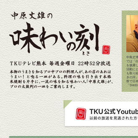
中島丈博
では「
を披露
活動に
も取り
きの河
祭で日
「TAK