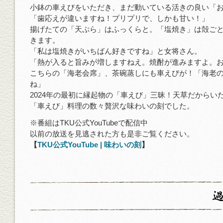
小鉢の車えびをいただき、まだ動いている活きの良い「
「歯応えが違いますね！プリプリで、しかも甘い！」
揚げたての「天ぷら」はふっくらと。「塩焼き」は殻ご
きます。
「私は塩焼きがいちばん好きですね」と女将さん。
「熱が入ると旨みが増しますねえ。焼酎が進みますよ。
こちらの「海老会席」、茶碗蒸しにも車えびが！「海老
ね」
2024年の最初に縁起物の「車えび」三昧！天草だからい
「車えび」料理の数々贅沢な味わいの刻でした。
※番組はTKU公式YouTubeで配信中
以前の放送を見逃された方も是非ご覧ください。
【
TKU公式YouTube | 味わいの刻
】