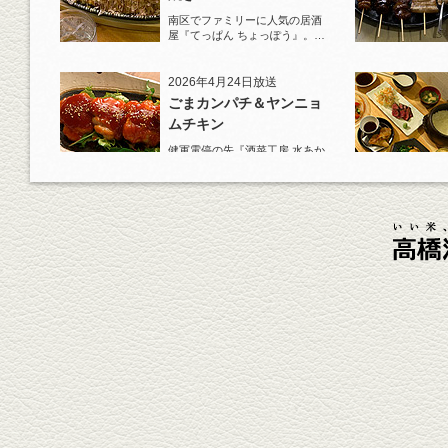
南区でファミリーに人気の居酒
屋『てっぱん ちょっぽう』。王
道の『白岳』水割りで乾杯！
2026年4月24日放送
ごまカンパチ＆ヤンニョ
ムチキン
健軍電停の先『酒菜工房 水あか
り』へ。『KAORU』ロックで乾
杯！まずは『ごまカンパチ』を
肴に。
2026年4月3日放送
元祖 鶏焼売＆牛テールの
土鍋めし
健軍電停そば『湯気立つ料理』
が名物の『yuge(ゆげ)』へ。
『白岳』を使った『旨み緑茶
割』で乾杯！
2026年3月13日放送
焼鳥おまかせ８本
健軍自衛隊通り『焼鳥 菖蒲谷』
で最高級の焼鳥を味わう。『銀
しろ...