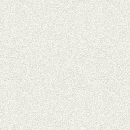
銀杏中通りにこの春オープンし
た「創作ダイニング真」へ。暑
い夏...
2025年6月13日放送
ﾊﾓの季節野菜あんかけ＆
どんぐりﾎﾟｰｸ西京焼き
西銀座通り、若き和の料理人の
名店「旬味こさか」で夏の味を
堪能...
2025年5月23日放送
明太もちチーズもんじゃ
銀座中通りで深夜３時まで営業
している「もんじゃ焼きかめの
や」...
2025年5月2日放送
ミックス水餃子＆麻婆豆
腐
新水前寺駅そばの人気店「中華
料理 福来亭」へ。「しろ」ロッ
ク...