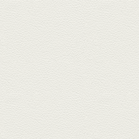
2025年4月11日放送
きびなごの塩焼き＆黒豚
しゃぶしゃぶ
春の[熊本屋台村]で昼飲みの刻。
[かごっま屋台 黒で乾杯]で「銀...
2025年3月21日放送
薩摩赤鶏のころころ焼き
＆カツオの藁焼き
三年坂通りのビル２階「焼鳥こ
ろころ」はオシャレな店構えで
炭火...
2025年2月28日放送
踊る車海老＆あか牛串 ウ
ニとキャビア乗せ
ホテル日航熊本の裏、創作串揚
げの新たな店「串ハル」へ「銀
しろ...
2025年2月7日放送
マグロのレアカツ＆合鴨