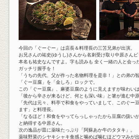
今回の「ぐーぐー」は店長＆料理長の三笘兄弟が出演。
お兄さんの祐史(ゆうし)さんから名刺受け取り中原さん
本名も祐史なんですよ。字も読みも 全く一緒の人と会っ
ガッチリ握手を！
「うちの先代、父が作った名物料理を是非！」との弟の
「ぐー豆腐」を「金しろ」ロックで。
この「ぐー豆腐』、麻婆豆腐のように見えますが味わい
「後から辛さが来るけど、何とも深い味」と箸が進む中
「先代は元々、料亭で和食をやっていまして、このぐー
ます」と料理長。
「なるほど！和食をやってらっしゃったから豆腐の扱い
と納得する中原さん。
次の逸品が皿に薬味たっぷり「阿蘇あか牛のタタキ」。
薬味野菜のシヤキシャキ食感と噛めば噛むほどウマみが