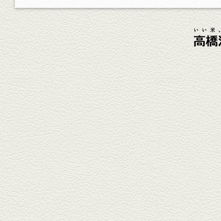
杯！まずは『ごまカンパチ』を
肴に。
2026年4月3日放送
元祖 鶏焼売＆牛テールの
土鍋めし
健軍電停そば『湯気立つ料理』
が名物の『yuge(ゆげ)』へ。
『白岳』を使った『旨み緑茶
割』で乾杯！
2026年3月13日放送
焼鳥おまかせ８本
健軍自衛隊通り『焼鳥 菖蒲谷』
で最高級の焼鳥を味わう。『銀
しろ...
2026年2月20日放送
1000円で飲めますｾｯﾄ＆
至福のﾊﾑｶﾂ など
東区の健軍電停のそば『居酒屋
食堂いしばしさん家』は、賑や
かでお...
2026年1月30日放送