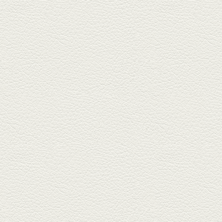
焼き餃子＆海老チリ
栄通りの路地奥、隠れ家的な店
『富富飯店 新市街酒家』へ。２
階に...
2026年1月9日放送
酢だこ＆焼ぎょうざ
健軍で人吉の有名店のぎょうざ
を！『松龍軒健軍店』で、味わ
いの刻...
2025年12月19日放送
おばんざい三種盛＆麻婆
豆腐
東区月出『中華酒場アガレヤ』
は、スパイスが効いた一味違う
中華が...
2025年11月28日放送
ごま鯛＆牛すじ大根
名店揃いの並木坂ドルハウスビ
ルに今年生まれた新たな名店、