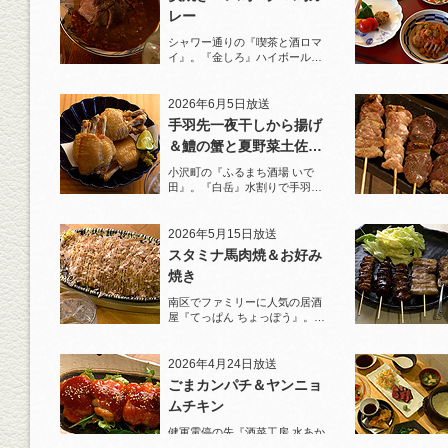
レー
シャワー通りの『喫茶と酒ロマ
イ』。『金しろ』ハイボールで
馬料理を堪能！
2026年6月5日放送
手羽先一夜干しから揚げ
＆鱧の蟹と夏野菜土佐酢
ジュレがけ
小沢町の『ふるまち酒場 いで
田』。『白岳』水割りで手羽先
一夜干しから揚げと夏限定の鱧
を堪能！
2026年5月15日放送
スタミナ馬肉焼＆お好み
焼き
南区でファミリーに人気の居酒
屋『てっぱん ちょっぽう』。王
道の『白岳』水割りで乾杯！
2026年4月24日放送
ごまカンパチ＆ヤンニョ
ムチキン
健軍電停の先『酒菜工房 水あか
り』へ。『KAORU』ロックで乾