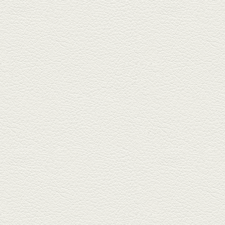
2025年9月5日放送
あくまのポテサラ＆変わ
り天ぷら盛り合わせ
武蔵小路の「たぬきと銀杏」で
自慢の「変わり天ぷら」を
「KAORU」...
2025年8月15日放送
お刺身盛り合わせ＆干物
盛りの七輪焼き
酒場通りの「食楽みかげ」は、
オーナーこだわりの魚料理が味
わえ...
2025年7月25日放送
朝ごはんプレート＆かん
ぱちのカマ(塩焼き)
並木坂では珍しい朝ごはんの店
「コルハコ」で昼飲みの刻。
「銀し...
2025年7月4日放送
生姜香る鮭とイクラの土
鍋ご飯 など