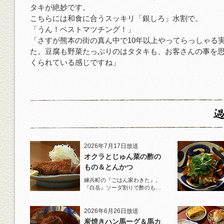
タキが絶妙です。
こちらには和食に合うスッキリ「銀しろ」水割で。
「うん！ベストマツチング！」
「さすが熊本の街の真ん中で10年以上やってらっしゃる
た。豆腐も野菜たっぷりのはタタキも、お客さんの事を
くられている感じですね」
2026年7月17日放送
オクラとじゅん菜の酢の
もの＆とんかつ
練兵町の『ごはん家わきた』。
『白岳』ソーダ割りで酢のもの
と名物とんかつを堪能！
2026年6月26日放送
炭焼きハン馬ーグ＆馬カ