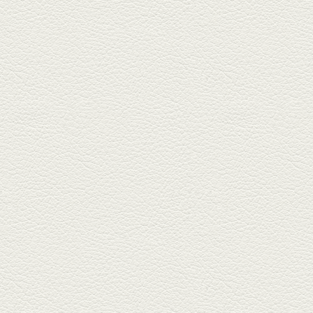
『家庭...
2025年11月7日放送
贅沢馬刺し盛合せ＆極上
馬肉しゃぶしゃぶ
籠町通り『熊本郷土料理 酒ト肴
もなか』で熊本県産の馬肉料理
を！...
2025年10月17日放送
ヒレ焼き＆牛ひれ肉汁カ
レー
武蔵小路で人気の『ヒレ肉じゅ
んちゃん』へ。『銀ハイ』で乾
杯！ブ...
2025年9月26日放送
フォンダンエッグ＆二郎
系にんにくパスタ
北区麻生田の人気店『多酒多菜
満月』へ。『しろ』水割で乾
杯！出...