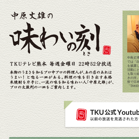
中島丈博
では「
を披露
活動に
も取り
きの河
祭で日
「TAK