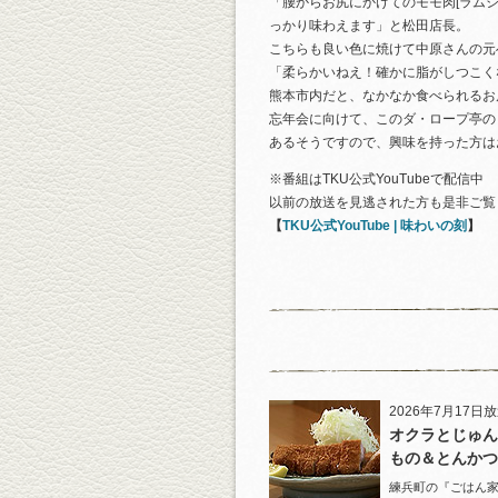
「腰からお尻にかけてのモモ肉[ラム
っかり味わえます」と松田店長。
こちらも良い色に焼けて中原さんの元
「柔らかいねえ！確かに脂がしつこく
熊本市内だと、なかなか食べられるお
忘年会に向けて、このダ・ロープ亭の
あるそうですので、興味を持った方は
※番組はTKU公式YouTubeで配信中
以前の放送を見逃された方も是非ご覧
【
TKU公式YouTube | 味わいの刻
】
2026年7月17日
オクラとじゅん
もの＆とんかつ
練兵町の『ごはん