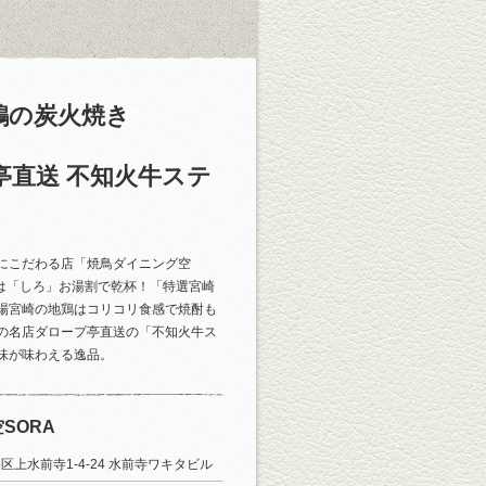
鶏の炭火焼き
亭直送 不知火牛ステ
にこだわる店「焼鳥ダイニング空
夜は「しろ」お湯割で乾杯！「特選宮崎
場宮崎の地鶏はコリコリ食感で焼酎も
の名店ダロープ亭直送の「不知火牛ス
味が味わえる逸品。
SORA
区上水前寺1-4-24 水前寺ワキタビル