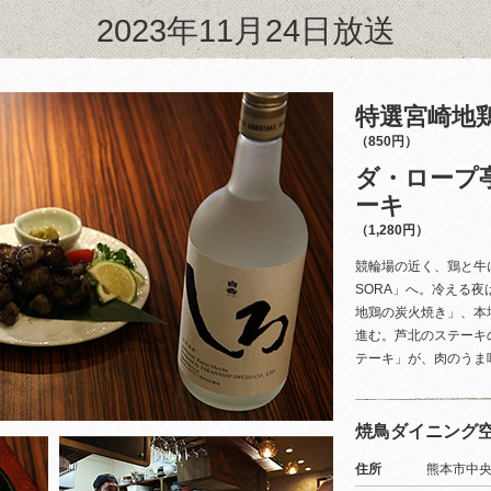
2023年11月24日放送
特選宮崎地
（850円）
ダ・ロープ
ーキ
（1,280円）
競輪場の近く、鶏と牛
SORA」へ。冷える
地鶏の炭火焼き」、本
進む。芦北のステーキ
テーキ」が、肉のうま
焼鳥ダイニング空
住所
熊本市中央