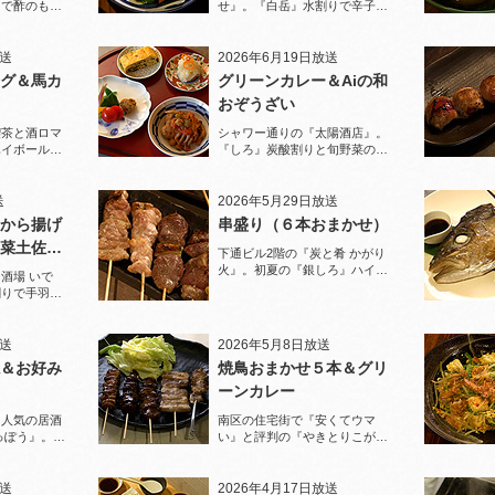
りで酢のもの
せ』。『白岳』水割りで辛子蓮
堪能！
根と豚足、ソーキそばを堪能！
放送
2026年6月19日放送
グ＆馬カ
グリーンカレー＆Aiの和
おぞうざい
喫茶と酒ロマ
シャワー通りの『太陽酒店』。
ハイボールで
『しろ』炭酸割りと旬野菜のお
ぞうざいで乾杯！
送
2026年5月29日放送
から揚げ
串盛り（６本おまかせ）
菜土佐酢
下通ビル2階の『炭と肴 かがり
火』。初夏の『銀しろ』ハイボ
酒場 いで
ールと炭火の串盛りおまかせで
割りで手羽先
乾杯！
と夏限定の鱧
放送
2026年5月8日放送
＆お好み
焼鳥おまかせ５本＆グリ
ーンカレー
に人気の居酒
南区の住宅街で『安くてウマ
っぽう』。王
い』と評判の『やきとりこがめ
りで乾杯！
ちゃん』へ。『焼鳥おまかせ５
本』人気の『皮』がパリパリで
ジューシー！
放送
2026年4月17日放送