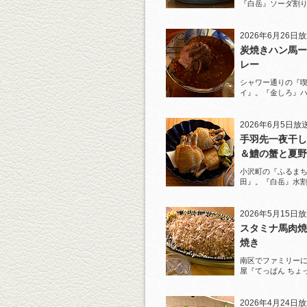
『白岳』ソーダ割
と名物とんかつを
2026年6月26日
炭焼きハン馬ー
レー
シャワー通りの『
イ』。『金しろ』
馬料理を堪能！
2026年6月5日放
手羽先一夜干し
＆鱧の蟹と夏野
ジュレがけ
小沢町の『ふるまち
田』。『白岳』水
一夜干しから揚げ
を堪能！
2026年5月15日
スタミナ馬肉焼
焼き
南区でファミリー
屋『てっぱん ちょ
道の『白岳』水割
2026年4月24日