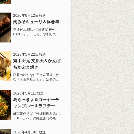
2026年6月12日放送
肉みそキューリ＆豚巻串
下通ビル2階の『居酒屋 暖〜
DAN〜』。『しろ』水割りで夏
らしい豚巻串を堪能！
2026年5月22日放送
鶏手羽元 支那天＆かんぱ
ちかぶと焼き
坪井の静かな仁王さん通りに佇
む『お食事処とと』。定番の
『しろ』水割りで乾杯！
2026年5月1日放送
島らっきょ＆ゴーヤーチ
ャンプルー＆ラフテー
健軍電停そば『沖縄料理Si-Sa-シ
ーサー』へ。沖縄生まれの店主
と『しろ』水割で乾杯！
2026年4月10日放送