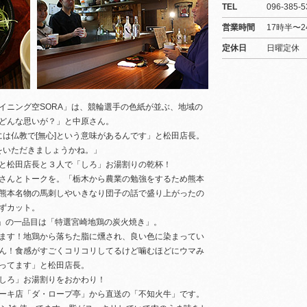
TEL
096-385-5
営業時間
17時半〜2
定休日
日曜定休
イニング空SORA」は、競輪選手の色紙が並ぶ、地域の
どんな思いが？」と中原さん。
には仏教で[無心]という意味があるんです」と松田店長。
をいただきましょうかね。」
と松田店長と３人で「しろ」お湯割りの乾杯！
さんとトークを。「栃木から農業の勉強をするため熊本
熊本名物の馬刺しやいきなり団子の話で盛り上がったの
ずカット。
A」の一品目は「特選宮崎地鶏の炭火焼き」。
ます！地鶏から落ちた脂に燻され、良い色に染まってい
ん！食感がすごくコリコリしてるけど噛むほどにウマみ
ってます」と松田店長。
しろ」お湯割りをおかわり！
ーキ店「ダ・ロープ亭」から直送の「不知火牛」です。