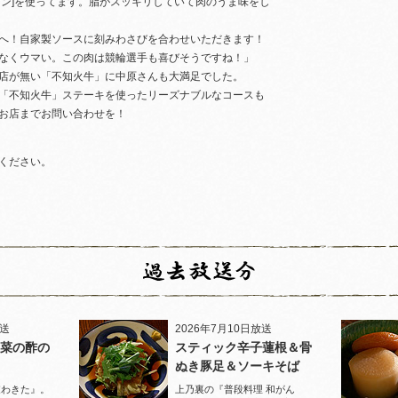
シン]を使ってます。脂がスッキリしていて肉のうま味をし
へ！自家製ソースに刻みわさびを合わせいただきます！
なくウマい。この肉は競輪選手も喜びそうですね！」
店が無い「不知火牛」に中原さんも大満足でした。
「不知火牛」ステーキを使ったリーズナブルなコースも
お店までお問い合わせを！
ください。
放送
2026年7月10日放送
菜の酢の
スティック辛子蓮根＆骨
ぬき豚足＆ソーキそば
家わきた』。
上乃裏の『普段料理 和がん