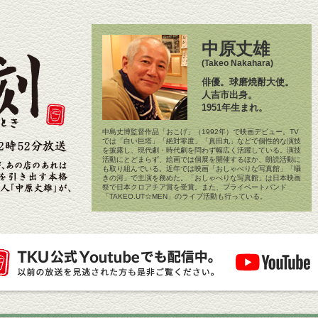
中原丈雄
(Takeo Nakahara)
俳優。球磨焼酎大使。
人吉市出身。
1951年生まれ。
中島丈博監督作品「おこげ」（1992年）で映画デビュー。TV
では「白い巨塔」「絶対零度」「真田丸」などで個性的な演技
を披露し、現代劇・時代劇を問わず幅広く活躍している。演技
活動にとどまらず、絵画では個展を開催するほか、朗読活動に
も取り組んでいる。近年では映画「おしゃべりな写真館」「囁
きの河」で主演を務めた。「おしゃべりな写真館」は日本映画
祭で日本クロアチア賞を受賞。また、プライベートバンド
「TAKEO.UT☆MEN」のライブ活動も行っている。