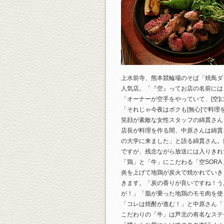
上水前寺、熊本競輪場のそば「焼鳥ダ
人気店。「『空』ってお店の名前には
「オーナーが空手をやっていて、[空]
「それじゃ今夜はボクも[無心]で料理
笑顔が素敵な女性スタッフの綿貫さん
店長が料理を作る間、中原さんは綿貫
の大学に来ました」と語る綿貫さん。
ですが、残念ながら放送には入りきれ
「鶏」と「牛」にこだわる「空SOR
炎を上げて地鶏が炭火で焼かれていき
きます。「炭の香りが良いですね！う
が！」「脂が乗った地鶏のモモ肉を使
「コレは焼酎が進む！」と中原さん「
こだわりの「牛」は芦北の有名なステ