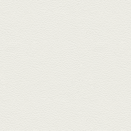
『家庭...
2025年11月7日放送
贅沢馬刺し盛合せ＆極上
馬肉しゃぶしゃぶ
籠町通り『熊本郷土料理 酒ト肴
もなか』で熊本県産の馬肉料理
を！...
2025年10月17日放送
ヒレ焼き＆牛ひれ肉汁カ
レー
武蔵小路で人気の『ヒレ肉じゅ
んちゃん』へ。『銀ハイ』で乾
杯！ブ...
2025年9月26日放送
フォンダンエッグ＆二郎
系にんにくパスタ
北区麻生田の人気店『多酒多菜
満月』へ。『しろ』水割で乾
杯！出...