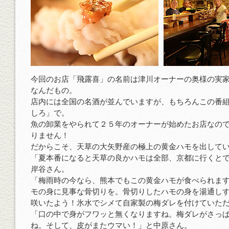
今回のお店「飛露喜」の名前は津川オーナーの奥様の実
なんだもの。
店内には全国の名酒が並んでいますが、もちろんこの番
しろ」で。
魚の卸業をやられて２５年のオーナーが始めたお店なの
りません！
だからこそ、天草の大矢野産の極上の黄金ハモを出して
「夏本番になると天草の良かハモは全部、京都に行くと
岸谷さん。
「梅雨時の今なら、熊本でもこの黄金ハモが食べられま
モの身に見事な骨切りを。骨切りしたハモの身を湯通し
咲いたよう！氷水でシメて自家製の梅ダレを付けていた
「口の中で身がフワッと無くなりますね。梅ダレがさっ
ね。そして、皮がまたウマい！」と中原さん。