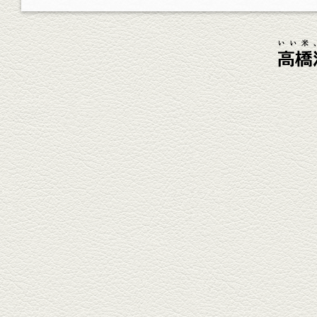
杯！まずは『ごまカンパチ』を
肴に。
2026年4月3日放送
元祖 鶏焼売＆牛テールの
土鍋めし
健軍電停そば『湯気立つ料理』
が名物の『yuge(ゆげ)』へ。
『白岳』を使った『旨み緑茶
割』で乾杯！
2026年3月13日放送
焼鳥おまかせ８本
健軍自衛隊通り『焼鳥 菖蒲谷』
で最高級の焼鳥を味わう。『銀
しろ...
2026年2月20日放送
1000円で飲めますｾｯﾄ＆
至福のﾊﾑｶﾂ など
東区の健軍電停のそば『居酒屋
食堂いしばしさん家』は、賑や
かでお...
2026年1月30日放送