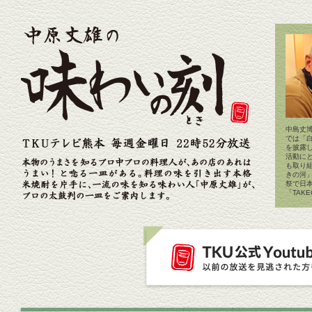
中島丈博
では「
を披露
活動に
も取り
きの河
祭で日
「TAK