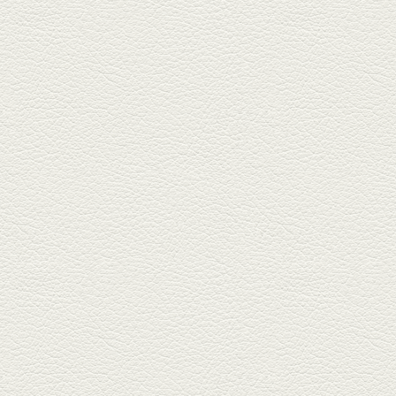
2025年9月5日放送
あくまのポテサラ＆変わ
り天ぷら盛り合わせ
武蔵小路の「たぬきと銀杏」で
自慢の「変わり天ぷら」を
「KAORU」...
2025年8月15日放送
お刺身盛り合わせ＆干物
盛りの七輪焼き
酒場通りの「食楽みかげ」は、
オーナーこだわりの魚料理が味
わえ...
2025年7月25日放送
朝ごはんプレート＆かん
ぱちのカマ(塩焼き)
並木坂では珍しい朝ごはんの店
「コルハコ」で昼飲みの刻。
「銀し...
2025年7月4日放送
生姜香る鮭とイクラの土
鍋ご飯 など