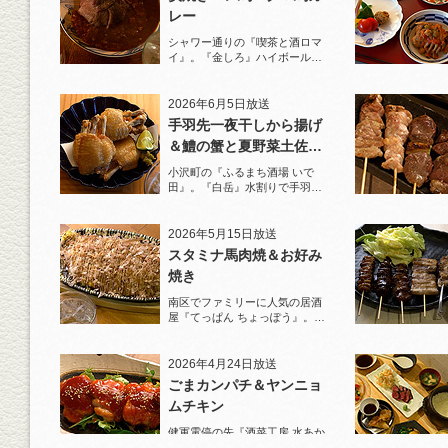
レー
シャワー通りの『喫茶と酒ロマ
イ』。『金しろ』ハイボールで
馬料理を堪能！
2026年6月5日放送
手羽先一夜干しから揚げ
＆鱧の蟹と夏野菜土佐酢
ジュレがけ
小沢町の『ふるまち酒場 いで
田』。『白岳』水割りで手羽先
一夜干しから揚げと夏限定の鱧
を堪能！
2026年5月15日放送
スタミナ馬肉焼＆お好み
焼き
南区でファミリーに人気の居酒
屋『てっぱん ちょっぽう』。王
道の『白岳』水割りで乾杯！
2026年4月24日放送
ごまカンパチ＆ヤンニョ
ムチキン
健軍電停の先『酒菜工房 水あか
り』へ。『KAORU』ロックで乾