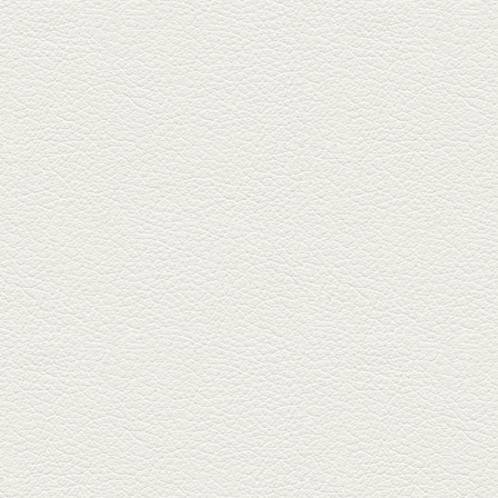
2025年4月11日放送
きびなごの塩焼き＆黒豚
しゃぶしゃぶ
春の[熊本屋台村]で昼飲みの刻。
[かごっま屋台 黒で乾杯]で「銀...
2025年3月21日放送
薩摩赤鶏のころころ焼き
＆カツオの藁焼き
三年坂通りのビル２階「焼鳥こ
ろころ」はオシャレな店構えで
炭火...
2025年2月28日放送
踊る車海老＆あか牛串 ウ
ニとキャビア乗せ
ホテル日航熊本の裏、創作串揚
げの新たな店「串ハル」へ「銀
しろ...
2025年2月7日放送
マグロのレアカツ＆合鴨