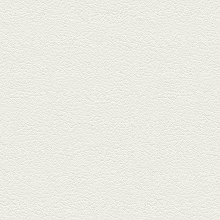
銀杏中通りにこの春オープンし
た「創作ダイニング真」へ。暑
い夏...
2025年6月13日放送
ﾊﾓの季節野菜あんかけ＆
どんぐりﾎﾟｰｸ西京焼き
西銀座通り、若き和の料理人の
名店「旬味こさか」で夏の味を
堪能...
2025年5月23日放送
明太もちチーズもんじゃ
銀座中通りで深夜３時まで営業
している「もんじゃ焼きかめの
や」...
2025年5月2日放送
ミックス水餃子＆麻婆豆
腐
新水前寺駅そばの人気店「中華
料理 福来亭」へ。「しろ」ロッ
ク...