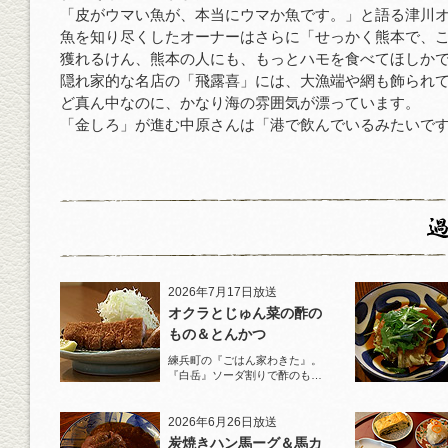
「皮がウマい魚が、本当にウマか魚です。」と語る津川
魚を知り尽くしたオーナーはさらに「せっかく熊本で、
獲れるけん、熊本の人にも、もっとハモを食べてほしか
隠れ家的な名店の「飛露喜」には、大漁端や網も飾られ
ど真ん中なのに、かなり海の雰囲気が漂っています。
「金しろ」が進む中原さんは「港で飲んでいるみたいで
2026年7月17日放送
オクラとじゅん菜の酢の
もの＆とんかつ
練兵町の『ごはん家わきた』。
『白岳』ソーダ割りで酢のもの
と名物とんかつを堪能！
2026年6月26日放送
炭焼きハン馬ーグ＆馬カ