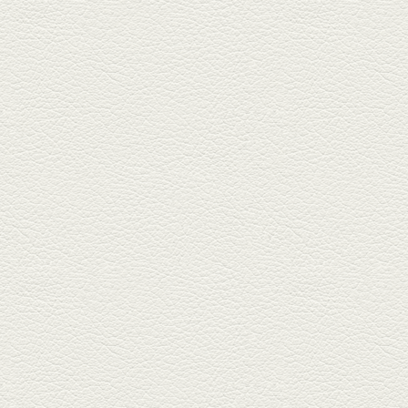
焼き餃子＆海老チリ
栄通りの路地奥、隠れ家的な店
『富富飯店 新市街酒家』へ。２
階に...
2026年1月9日放送
酢だこ＆焼ぎょうざ
健軍で人吉の有名店のぎょうざ
を！『松龍軒健軍店』で、味わ
いの刻...
2025年12月19日放送
おばんざい三種盛＆麻婆
豆腐
東区月出『中華酒場アガレヤ』
は、スパイスが効いた一味違う
中華が...
2025年11月28日放送
ごま鯛＆牛すじ大根
名店揃いの並木坂ドルハウスビ
ルに今年生まれた新たな名店、