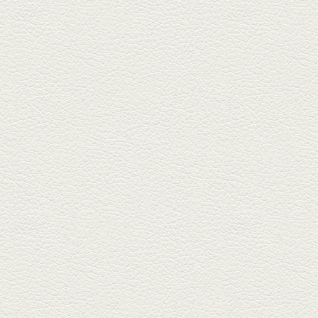
2025年9月5日放送
あくまのポテサラ＆変わ
り天ぷら盛り合わせ
武蔵小路の「たぬきと銀杏」で
自慢の「変わり天ぷら」を
「KAORU」...
2025年8月15日放送
お刺身盛り合わせ＆干物
盛りの七輪焼き
酒場通りの「食楽みかげ」は、
オーナーこだわりの魚料理が味
わえ...
2025年7月25日放送
朝ごはんプレート＆かん
ぱちのカマ(塩焼き)
並木坂では珍しい朝ごはんの店
「コルハコ」で昼飲みの刻。
「銀し...
2025年7月4日放送
生姜香る鮭とイクラの土
鍋ご飯 など