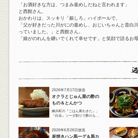
「お酒好きな方は、つまみ釜めしだねと言われます」
と西館さん。
おかわりは、スッキリ「銀しろ」ハイボールで。
「父が好きだった川がにの釜めし、おじいちゃんと昔白
っていました。」と西館さん。
「娘がのれんを継いでくれて幸せです」と笑顔で語るお
2026年7月17日放送
オクラとじゅん菜の酢の
もの＆とんかつ
練兵町の『ごはん家わきた』。
『白岳』ソーダ割りで酢のもの
と名物とんかつを堪能！
2026年6月26日放送
炭焼きハン馬ーグ＆馬カ