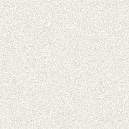
焼き餃子＆海老チリ
栄通りの路地奥、隠れ家的な店
『富富飯店 新市街酒家』へ。２
階に...
2026年1月9日放送
酢だこ＆焼ぎょうざ
健軍で人吉の有名店のぎょうざ
を！『松龍軒健軍店』で、味わ
いの刻...
2025年12月19日放送
おばんざい三種盛＆麻婆
豆腐
東区月出『中華酒場アガレヤ』
は、スパイスが効いた一味違う
中華が...
2025年11月28日放送
ごま鯛＆牛すじ大根
名店揃いの並木坂ドルハウスビ
ルに今年生まれた新たな名店、