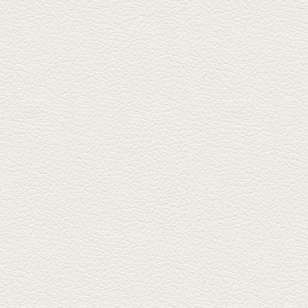
『家庭...
2025年11月7日放送
贅沢馬刺し盛合せ＆極上
馬肉しゃぶしゃぶ
籠町通り『熊本郷土料理 酒ト肴
もなか』で熊本県産の馬肉料理
を！...
2025年10月17日放送
ヒレ焼き＆牛ひれ肉汁カ
レー
武蔵小路で人気の『ヒレ肉じゅ
んちゃん』へ。『銀ハイ』で乾
杯！ブ...
2025年9月26日放送
フォンダンエッグ＆二郎
系にんにくパスタ
北区麻生田の人気店『多酒多菜
満月』へ。『しろ』水割で乾
杯！出...