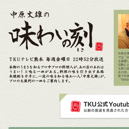
中島丈博
では「
を披露
活動に
も取り
きの河
祭で日
「TAK