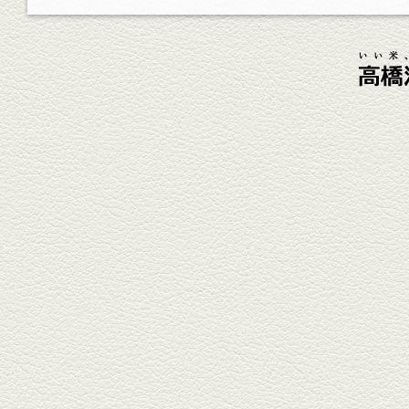
杯！まずは『ごまカンパチ』を
肴に。
2026年4月3日放送
元祖 鶏焼売＆牛テールの
土鍋めし
健軍電停そば『湯気立つ料理』
が名物の『yuge(ゆげ)』へ。
『白岳』を使った『旨み緑茶
割』で乾杯！
2026年3月13日放送
焼鳥おまかせ８本
健軍自衛隊通り『焼鳥 菖蒲谷』
で最高級の焼鳥を味わう。『銀
しろ...
2026年2月20日放送
1000円で飲めますｾｯﾄ＆
至福のﾊﾑｶﾂ など
東区の健軍電停のそば『居酒屋
食堂いしばしさん家』は、賑や
かでお...
2026年1月30日放送