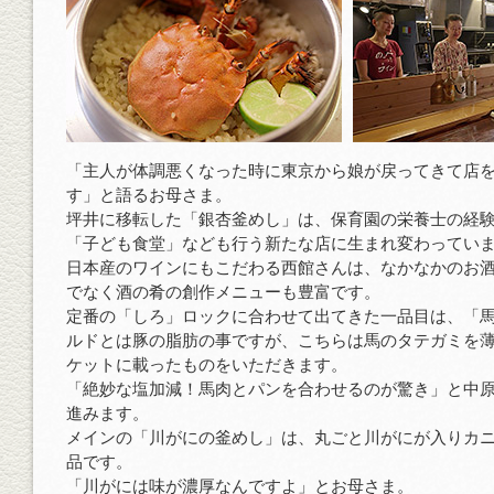
「主人が体調悪くなった時に東京から娘が戻ってきて店
す」と語るお母さま。
坪井に移転した「銀杏釜めし」は、保育園の栄養士の経
「子ども食堂」なども行う新たな店に生まれ変わってい
日本産のワインにもこだわる西館さんは、なかなかのお
でなく酒の肴の創作メニューも豊富です。
定番の「しろ」ロックに合わせて出てきた一品目は、「
ルドとは豚の脂肪の事ですが、こちらは馬のタテガミを
ケットに載ったものをいただきます。
「絶妙な塩加減！馬肉とパンを合わせるのが驚き」と中
進みます。
メインの「川がにの釜めし」は、丸ごと川がにが入りカ
品です。
「川がには味が濃厚なんですよ」とお母さま。