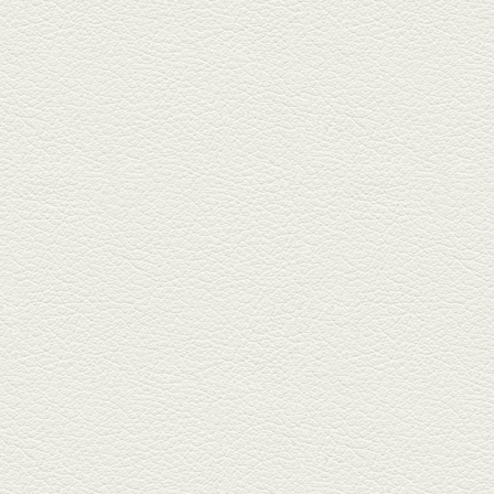
銀杏中通りにこの春オープンし
た「創作ダイニング真」へ。暑
い夏...
2025年6月13日放送
ﾊﾓの季節野菜あんかけ＆
どんぐりﾎﾟｰｸ西京焼き
西銀座通り、若き和の料理人の
名店「旬味こさか」で夏の味を
堪能...
2025年5月23日放送
明太もちチーズもんじゃ
銀座中通りで深夜３時まで営業
している「もんじゃ焼きかめの
や」...
2025年5月2日放送
ミックス水餃子＆麻婆豆
腐
新水前寺駅そばの人気店「中華
料理 福来亭」へ。「しろ」ロッ
ク...