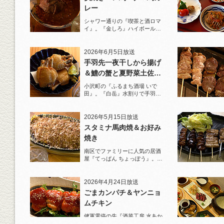
レー
シャワー通りの『喫茶と酒ロマ
イ』。『金しろ』ハイボールで
馬料理を堪能！
2026年6月5日放送
手羽先一夜干しから揚げ
＆鱧の蟹と夏野菜土佐酢
ジュレがけ
小沢町の『ふるまち酒場 いで
田』。『白岳』水割りで手羽先
一夜干しから揚げと夏限定の鱧
を堪能！
2026年5月15日放送
スタミナ馬肉焼＆お好み
焼き
南区でファミリーに人気の居酒
屋『てっぱん ちょっぽう』。王
道の『白岳』水割りで乾杯！
2026年4月24日放送
ごまカンパチ＆ヤンニョ
ムチキン
健軍電停の先『酒菜工房 水あか
り』へ。『KAORU』ロックで乾