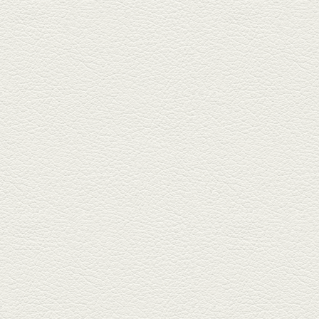
2025年4月11日放送
きびなごの塩焼き＆黒豚
しゃぶしゃぶ
春の[熊本屋台村]で昼飲みの刻。
[かごっま屋台 黒で乾杯]で「銀...
2025年3月21日放送
薩摩赤鶏のころころ焼き
＆カツオの藁焼き
三年坂通りのビル２階「焼鳥こ
ろころ」はオシャレな店構えで
炭火...
2025年2月28日放送
踊る車海老＆あか牛串 ウ
ニとキャビア乗せ
ホテル日航熊本の裏、創作串揚
げの新たな店「串ハル」へ「銀
しろ...
2025年2月7日放送
マグロのレアカツ＆合鴨