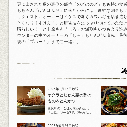
更に出された喉の裏側の部位「のどののど」も独特の食
もちろん「ぽんぽん船」に来たからには、新鮮な刺身も
リクエストにオーナーはイケスで泳ぐカワハギを活き造
きくなりますけん！」と肝醤油をたっぷりつけていただ
晴らしい！」と中原さん「しろ」お湯割もいつもより進
ウンターの中のオーナーの「しろ」もどんどん進み、最
後の「プハー！」までご一緒に。
2026年7月17日放送
オクラとじゅん菜の酢の
もの＆とんかつ
練兵町の『ごはん家わきた』。
『白岳』ソーダ割りで酢のもの
と名物とんかつを堪能！
2026年6月26日放送