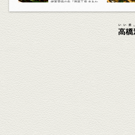
健軍電停の先『酒菜工房 水あか
り』へ。『KAORU』ロックで乾
杯！まずは『ごまカンパチ』を
肴に。
2026年4月3日放送
元祖 鶏焼売＆牛テールの
土鍋めし
健軍電停そば『湯気立つ料理』
が名物の『yuge(ゆげ)』へ。
『白岳』を使った『旨み緑茶
割』で乾杯！
2026年3月13日放送
焼鳥おまかせ８本
健軍自衛隊通り『焼鳥 菖蒲谷』
で最高級の焼鳥を味わう。『銀
しろ...
2026年2月20日放送
1000円で飲めますｾｯﾄ＆
至福のﾊﾑｶﾂ など
東区の健軍電停のそば『居酒屋
食堂いしばしさん家』は、賑や
かでお...