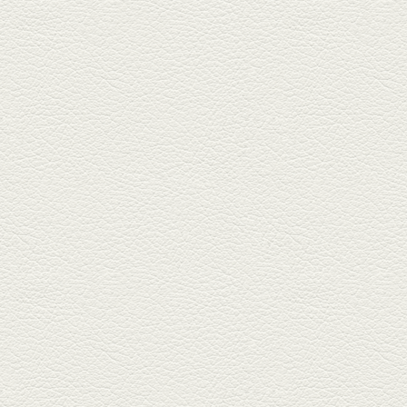
ク...
2025年4月11日放送
きびなごの塩焼き＆黒豚
しゃぶしゃぶ
春の[熊本屋台村]で昼飲みの刻。
[かごっま屋台 黒で乾杯]で「銀...
2025年3月21日放送
薩摩赤鶏のころころ焼き
＆カツオの藁焼き
三年坂通りのビル２階「焼鳥こ
ろころ」はオシャレな店構えで
炭火...
2025年2月28日放送
踊る車海老＆あか牛串 ウ
ニとキャビア乗せ
ホテル日航熊本の裏、創作串揚
げの新たな店「串ハル」へ「銀
しろ...
2025年2月7日放送