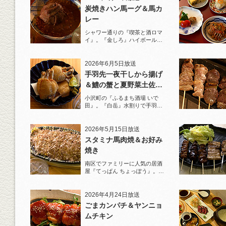
炭焼きハン馬ーグ＆馬カ
レー
シャワー通りの『喫茶と酒ロマ
イ』。『金しろ』ハイボールで
馬料理を堪能！
2026年6月5日放送
手羽先一夜干しから揚げ
＆鱧の蟹と夏野菜土佐酢
ジュレがけ
小沢町の『ふるまち酒場 いで
田』。『白岳』水割りで手羽先
一夜干しから揚げと夏限定の鱧
を堪能！
2026年5月15日放送
スタミナ馬肉焼＆お好み
焼き
南区でファミリーに人気の居酒
屋『てっぱん ちょっぽう』。王
道の『白岳』水割りで乾杯！
2026年4月24日放送
ごまカンパチ＆ヤンニョ
ムチキン