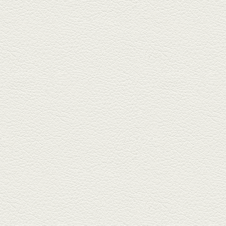
ルに今年生まれた新たな名店、
『家庭...
2025年11月7日放送
贅沢馬刺し盛合せ＆極上
馬肉しゃぶしゃぶ
籠町通り『熊本郷土料理 酒ト肴
もなか』で熊本県産の馬肉料理
を！...
2025年10月17日放送
ヒレ焼き＆牛ひれ肉汁カ
レー
武蔵小路で人気の『ヒレ肉じゅ
んちゃん』へ。『銀ハイ』で乾
杯！ブ...
2025年9月26日放送
フォンダンエッグ＆二郎
系にんにくパスタ
北区麻生田の人気店『多酒多菜
満月』へ。『しろ』水割で乾
杯！出...