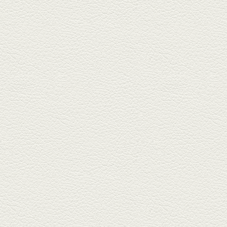
鍋ご飯 など
銀杏中通りにこの春オープンし
た「創作ダイニング真」へ。暑
い夏...
2025年6月13日放送
ﾊﾓの季節野菜あんかけ＆
どんぐりﾎﾟｰｸ西京焼き
西銀座通り、若き和の料理人の
名店「旬味こさか」で夏の味を
堪能...
2025年5月23日放送
明太もちチーズもんじゃ
銀座中通りで深夜３時まで営業
している「もんじゃ焼きかめの
や」...
2025年5月2日放送
ミックス水餃子＆麻婆豆
腐
新水前寺駅そばの人気店「中華
料理 福来亭」へ。「しろ」ロッ