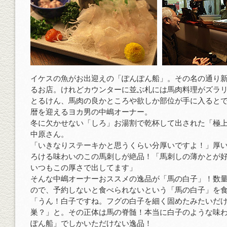
イケスの魚がお出迎えの「ぽんぽん船」。その名の通り
るお店。けれどカウンターに並ぶ札には馬肉料理がズラ
とるけん、馬肉の良かところや欲しか部位が手に入ると
暦を迎えるヨカ男の中嶋オーナー。
冬に欠かせない「しろ」お湯割で乾杯して出された「極
中原さん。
「いきなりステーキかと思うくらい分厚いですよ！」厚
ろける味わいのこの馬刺しが絶品！「馬刺しの薄かとが
いつもこの厚さで出してます」
そんな中嶋オーナーおススメの逸品が「馬の白子」！数
ので、予約しないと食べられないという「馬の白子」を
「うん！白子ですね。フグの白子を細く固めたみたいだ
巣？」と。その正体は馬の脊髄！本当に白子のような味
ぽん船」でしかいただけない逸品！