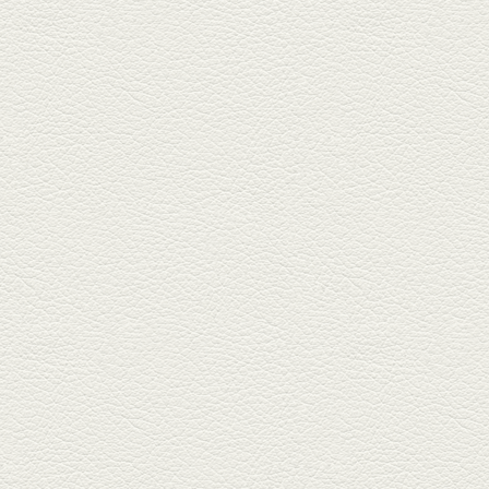
2025年9月5日放送
あくまのポテサラ＆変わ
り天ぷら盛り合わせ
武蔵小路の「たぬきと銀杏」で
自慢の「変わり天ぷら」を
「KAORU」...
2025年8月15日放送
お刺身盛り合わせ＆干物
盛りの七輪焼き
酒場通りの「食楽みかげ」は、
オーナーこだわりの魚料理が味
わえ...
2025年7月25日放送
朝ごはんプレート＆かん
ぱちのカマ(塩焼き)
並木坂では珍しい朝ごはんの店
「コルハコ」で昼飲みの刻。
「銀し...
2025年7月4日放送
生姜香る鮭とイクラの土