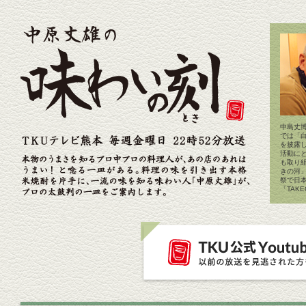
中島丈博
では「
を披露
活動に
も取り
きの河
祭で日
「TAK