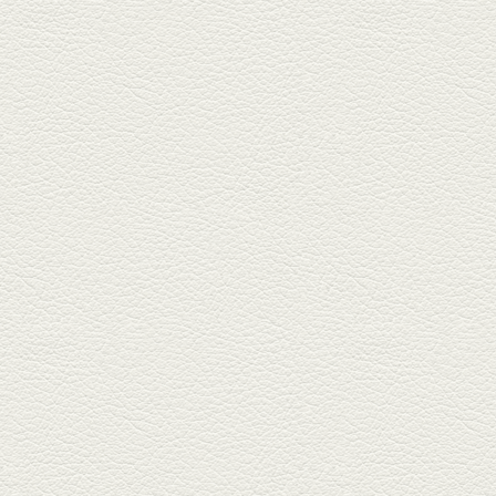
2026年1月30日放送
焼き餃子＆海老チリ
栄通りの路地奥、隠れ家的な店
『富富飯店 新市街酒家』へ。２
階に...
2026年1月9日放送
酢だこ＆焼ぎょうざ
健軍で人吉の有名店のぎょうざ
を！『松龍軒健軍店』で、味わ
いの刻...
2025年12月19日放送
おばんざい三種盛＆麻婆
豆腐
東区月出『中華酒場アガレヤ』
は、スパイスが効いた一味違う
中華が...
2025年11月28日放送
ごま鯛＆牛すじ大根
名店揃いの並木坂ドルハウスビ