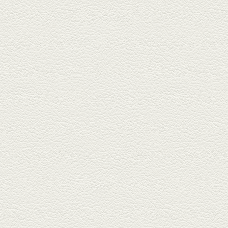
2025年2月28日放送
踊る車海老＆あか牛串 ウ
ニとキャビア乗せ
ホテル日航熊本の裏、創作串揚
げの新たな店「串ハル」へ「銀
しろ...
2025年2月7日放送
マグロのレアカツ＆合鴨
とカブのゆず煮
酒場通りの「料理屋じぃ」で昼
飲みの刻。「しろ」お湯割で店
主ご...
2025年1月17日放送
燻製ポーク＆特製和風石
焼おこげ
北区の飛田バイパスで人気の創
作家庭料理の店「ソラクル」
へ。「...
2024年12月27日放送
バーニャカウダ＆焼き鳥