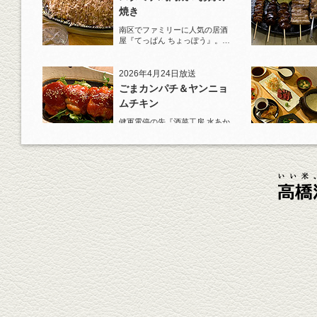
焼き
南区でファミリーに人気の居酒
屋『てっぱん ちょっぽう』。王
道の『白岳』水割りで乾杯！
2026年4月24日放送
ごまカンパチ＆ヤンニョ
ムチキン
健軍電停の先『酒菜工房 水あか
り』へ。『KAORU』ロックで乾
杯！まずは『ごまカンパチ』を
肴に。
2026年4月3日放送
元祖 鶏焼売＆牛テールの
土鍋めし
健軍電停そば『湯気立つ料理』
が名物の『yuge(ゆげ)』へ。
『白岳』を使った『旨み緑茶
割』で乾杯！
2026年3月13日放送
焼鳥おまかせ８本
健軍自衛隊通り『焼鳥 菖蒲谷』
で最高級の焼鳥を味わう。『銀
しろ...