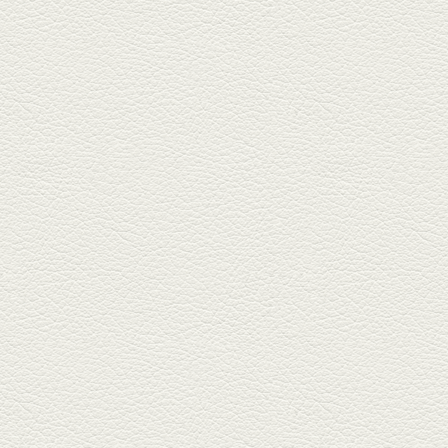
おばんざい三種盛＆麻婆
豆腐
東区月出『中華酒場アガレヤ』
は、スパイスが効いた一味違う
中華が...
2025年11月28日放送
ごま鯛＆牛すじ大根
名店揃いの並木坂ドルハウスビ
ルに今年生まれた新たな名店、
『家庭...
2025年11月7日放送
贅沢馬刺し盛合せ＆極上
馬肉しゃぶしゃぶ
籠町通り『熊本郷土料理 酒ト肴
もなか』で熊本県産の馬肉料理
を！...
2025年10月17日放送
ヒレ焼き＆牛ひれ肉汁カ
レー
武蔵小路で人気の『ヒレ肉じゅ