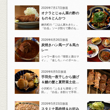
2026年7月17日放送
オクラとじゅん菜の酢の
もの＆とんかつ
練兵町の『ごはん家わきた』。
『白岳』ソーダ割りで酢のもの
と名物とんかつを堪能！
2026年6月26日放送
炭焼きハン馬ーグ＆馬カ
レー
シャワー通りの『喫茶と酒ロマ
イ』。『金しろ』ハイボールで
馬料理を堪能！
2026年6月5日放送
手羽先一夜干しから揚げ
＆鱧の蟹と夏野菜土佐酢
ジュレがけ
小沢町の『ふるまち酒場 いで
田』。『白岳』水割りで手羽先
一夜干しから揚げと夏限定の鱧
を堪能！
2026年5月15日放送
スタミナ馬肉焼＆お好み