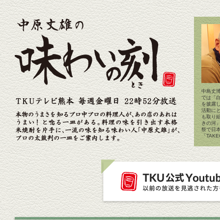
中島丈博
では「
を披露
活動に
も取り
きの河
祭で日
「TAK