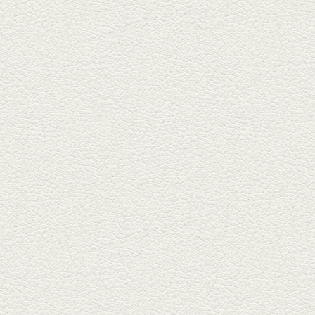
2025年7月25日放送
朝ごはんプレート＆かん
ぱちのカマ(塩焼き)
並木坂では珍しい朝ごはんの店
「コルハコ」で昼飲みの刻。
「銀し...
2025年7月4日放送
生姜香る鮭とイクラの土
鍋ご飯 など
銀杏中通りにこの春オープンし
た「創作ダイニング真」へ。暑
い夏...
2025年6月13日放送
ﾊﾓの季節野菜あんかけ＆
どんぐりﾎﾟｰｸ西京焼き
西銀座通り、若き和の料理人の
名店「旬味こさか」で夏の味を
堪能...
2025年5月23日放送
明太もちチーズもんじゃ
銀座中通りで深夜３時まで営業