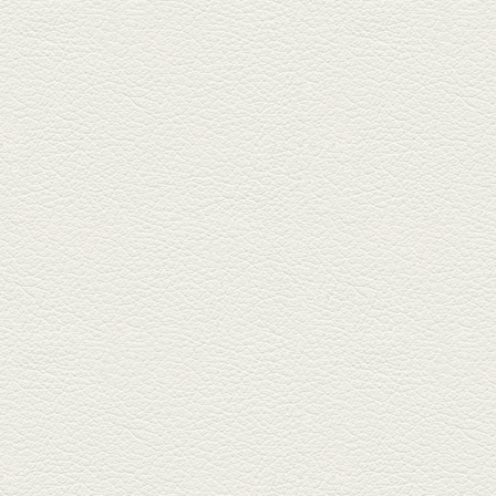
している「もんじゃ焼きかめの
や」...
2025年5月2日放送
ミックス水餃子＆麻婆豆
腐
新水前寺駅そばの人気店「中華
料理 福来亭」へ。「しろ」ロッ
ク...
2025年4月11日放送
きびなごの塩焼き＆黒豚
しゃぶしゃぶ
春の[熊本屋台村]で昼飲みの刻。
[かごっま屋台 黒で乾杯]で「銀...
2025年3月21日放送
薩摩赤鶏のころころ焼き
＆カツオの藁焼き
三年坂通りのビル２階「焼鳥こ
ろころ」はオシャレな店構えで
炭火...