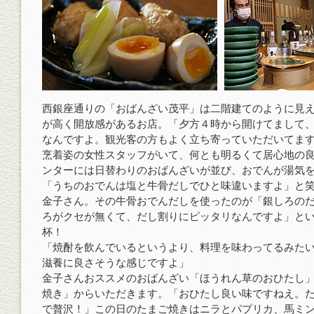
西銀座通りの「おばんざい茂平」は二階建てのように見
が高く開放感があるお店。「夕方４時から開けてまして
なんですよ。観光客の方もよく立ち寄っていただいてま
烹着姿の女性スタッフがいて、何とも明るくて居心地の
ンターには日替わりのおばんざいが並び、おでんが湯気
「うちのおでんは塩と牛骨だしでひと味違いますよ」と
金子さん。その牛骨おでんだしを使ったのが「銀しろの
ろがクセが無くて、だし割りにピッタリなんですよ」と
杯！
「焼酎を飲んでいるというより、料理を味わってるみた
滋養に良さそうな感じですよ」
金子さんおススメのおばんざい「ほうれん草のおひたし
焼き」からいただきます。「おひたし良い味ですねえ。
で贅沢！」この日のたまご焼きはニラとパプリカ、馬ミ