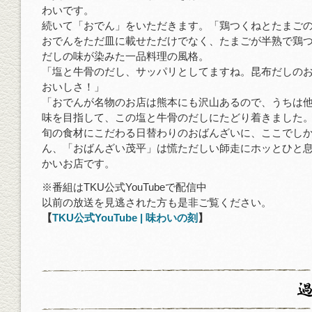
わいです。
続いて「おでん」をいただきます。「鶏つくねとたまご
おでんをただ皿に載せただけでなく、たまごが半熟で鶏
だしの味が染みた一品料理の風格。
「塩と牛骨のだし、サッパリとしてますね。昆布だしの
おいしさ！」
「おでんが名物のお店は熊本にも沢山あるので、うちは
味を目指して、この塩と牛骨のだしにたどり着きました
旬の食材にこだわる日替わりのおばんざいに、ここでし
ん、「おばんざい茂平」は慌ただしい師走にホッとひと
かいお店です。
※番組はTKU公式YouTubeで配信中
以前の放送を見逃された方も是非ご覧ください。
【
TKU公式YouTube | 味わいの刻
】