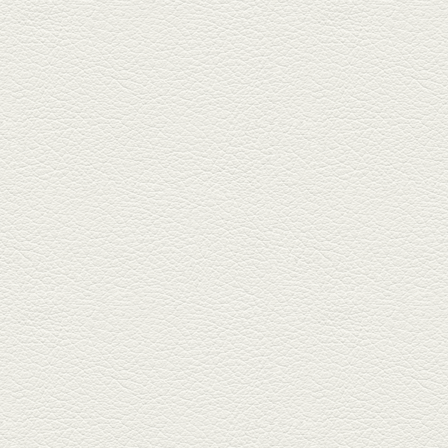
2026年2月20日放送
1000円で飲めますｾｯﾄ＆
至福のﾊﾑｶﾂ など
東区の健軍電停のそば『居酒屋
食堂いしばしさん家』は、賑や
かでお...
2026年1月30日放送
焼き餃子＆海老チリ
栄通りの路地奥、隠れ家的な店
『富富飯店 新市街酒家』へ。２
階に...
2026年1月9日放送
酢だこ＆焼ぎょうざ
健軍で人吉の有名店のぎょうざ
を！『松龍軒健軍店』で、味わ
いの刻...
2025年12月19日放送