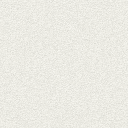
んちゃん』へ。『銀ハイ』で乾
杯！ブ...
2025年9月26日放送
フォンダンエッグ＆二郎
系にんにくパスタ
北区麻生田の人気店『多酒多菜
満月』へ。『しろ』水割で乾
杯！出...
2025年9月5日放送
あくまのポテサラ＆変わ
り天ぷら盛り合わせ
武蔵小路の「たぬきと銀杏」で
自慢の「変わり天ぷら」を
「KAORU」...
2025年8月15日放送
お刺身盛り合わせ＆干物
盛りの七輪焼き
酒場通りの「食楽みかげ」は、
オーナーこだわりの魚料理が味
わえ...