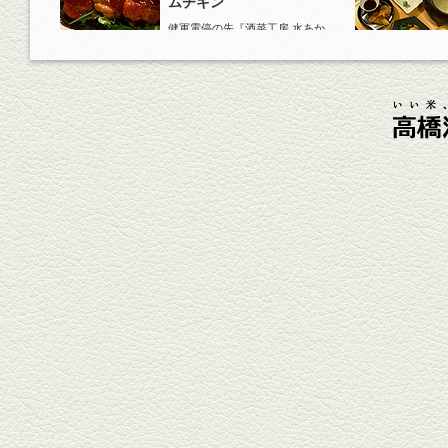
ムチキン
健軍電停の先『酒菜工房 水あか
り』へ。『KAORU』ロックで乾
杯！まずは『ごまカンパチ』を
肴に。
2026年4月3日放送
元祖 鶏焼売＆牛テールの
土鍋めし
健軍電停そば『湯気立つ料理』
が名物の『yuge(ゆげ)』へ。
『白岳』を使った『旨み緑茶
割』で乾杯！
2026年3月13日放送
焼鳥おまかせ８本
健軍自衛隊通り『焼鳥 菖蒲谷』
で最高級の焼鳥を味わう。『銀
しろ...
2026年2月20日放送
1000円で飲めますｾｯﾄ＆
至福のﾊﾑｶﾂ など
東区の健軍電停のそば『居酒屋
食堂いしばしさん家』は、賑や