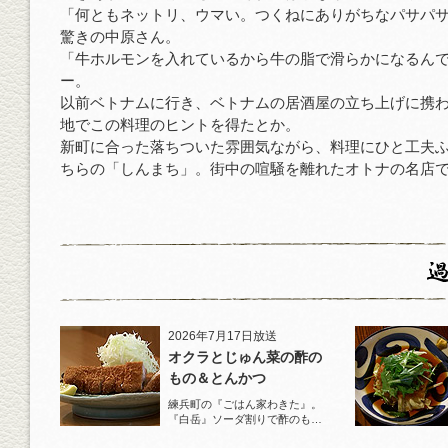
「何ともネットリ、ウマい。つくねにありがちなパサパ
驚きの中原さん。
「牛ホルモンを入れているから牛の脂で滑らかになるん
ー。
以前ベトナムに行き、ベトナムの居酒屋の立ち上げに携
地でこの料理のヒントを得たとか。
新町に合った落ちついた雰囲気ながら、料理にひと工夫
ちらの「しんまち」。街中の喧騒を離れたオトナの名店
2026年7月17日放送
オクラとじゅん菜の酢の
もの＆とんかつ
練兵町の『ごはん家わきた』。
『白岳』ソーダ割りで酢のもの
と名物とんかつを堪能！