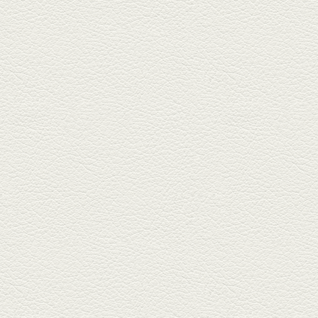
名店揃いの並木坂ドルハウスビ
ルに今年生まれた新たな名店、
『家庭...
2025年11月7日放送
贅沢馬刺し盛合せ＆極上
馬肉しゃぶしゃぶ
籠町通り『熊本郷土料理 酒ト肴
もなか』で熊本県産の馬肉料理
を！...
2025年10月17日放送
ヒレ焼き＆牛ひれ肉汁カ
レー
武蔵小路で人気の『ヒレ肉じゅ
んちゃん』へ。『銀ハイ』で乾
杯！ブ...
2025年9月26日放送
フォンダンエッグ＆二郎
系にんにくパスタ
北区麻生田の人気店『多酒多菜
満月』へ。『しろ』水割で乾