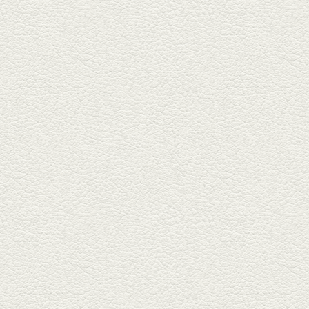
料理 福来亭」へ。「しろ」ロッ
ク...
2025年4月11日放送
きびなごの塩焼き＆黒豚
しゃぶしゃぶ
春の[熊本屋台村]で昼飲みの刻。
[かごっま屋台 黒で乾杯]で「銀...
2025年3月21日放送
薩摩赤鶏のころころ焼き
＆カツオの藁焼き
三年坂通りのビル２階「焼鳥こ
ろころ」はオシャレな店構えで
炭火...
2025年2月28日放送
踊る車海老＆あか牛串 ウ
ニとキャビア乗せ
ホテル日航熊本の裏、創作串揚
げの新たな店「串ハル」へ「銀
しろ...