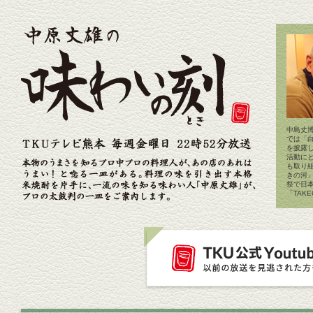
中島丈博
では「
を披露
活動に
も取り
きの河
祭で日
「TAK