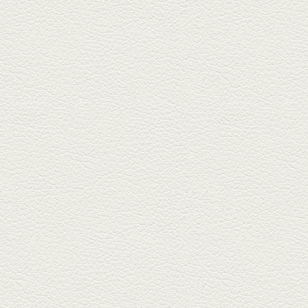
生姜香る鮭とイクラの土
鍋ご飯 など
銀杏中通りにこの春オープンし
た「創作ダイニング真」へ。暑
い夏...
2025年6月13日放送
ﾊﾓの季節野菜あんかけ＆
どんぐりﾎﾟｰｸ西京焼き
西銀座通り、若き和の料理人の
名店「旬味こさか」で夏の味を
堪能...
2025年5月23日放送
明太もちチーズもんじゃ
銀座中通りで深夜３時まで営業
している「もんじゃ焼きかめの
や」...
2025年5月2日放送
ミックス水餃子＆麻婆豆
腐
新水前寺駅そばの人気店「中華