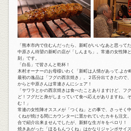
「熊本市内で住むんだったら、新町がいいなあと思って
中原さん待望の新町の店が「しんまち」。常連の女性陣
刻」です。
「白岳」で皆さんと乾杯！
木村オーナーのお母様いわく「新町は人情があって.よか
最初の逸品は「フグの西京焼き」。２匹分出てきたので
からと中原さんは常連さんにシェア！
「サワラとかの西京焼きは食べたことありますけど、フ
ど！フグだと身がしまっていて食べ応えがありますね。
む！」
常連の女性陣オススメが「つくね」との事で、さっそく
くねが焼ける間にカウンターに置かれていたカキも注文
合で紹介出来ませんでしたが、新鮮な生ガキをペロリ！
焼きあがった「ほるもんつくね」はかなりジャンボサイ