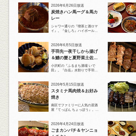
2026年6月26日放送
炭焼きハン馬ーグ＆馬カ
レー
シャワー通りの『喫茶と酒ロマ
イ』。『金しろ』ハイボールで
馬料理を堪能！
2026年6月5日放送
手羽先一夜干しから揚げ
＆鱧の蟹と夏野菜土佐酢
ジュレがけ
小沢町の『ふるまち酒場 いで
田』。『白岳』水割りで手羽先
一夜干しから揚げと夏限定の鱧
を堪能！
2026年5月15日放送
スタミナ馬肉焼＆お好み
焼き
南区でファミリーに人気の居酒
屋『てっぱん ちょっぽう』。王
道の『白岳』水割りで乾杯！
2026年4月24日放送
ごまカンパチ＆ヤンニョ