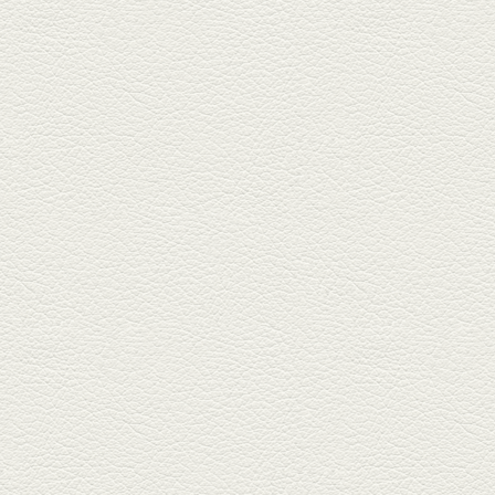
杯！出...
2025年9月5日放送
あくまのポテサラ＆変わ
り天ぷら盛り合わせ
武蔵小路の「たぬきと銀杏」で
自慢の「変わり天ぷら」を
「KAORU」...
2025年8月15日放送
お刺身盛り合わせ＆干物
盛りの七輪焼き
酒場通りの「食楽みかげ」は、
オーナーこだわりの魚料理が味
わえ...
2025年7月25日放送
朝ごはんプレート＆かん
ぱちのカマ(塩焼き)
並木坂では珍しい朝ごはんの店
「コルハコ」で昼飲みの刻。
「銀し...
2025年7月4日放送