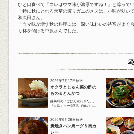
ひと口食べて「コレはウマ味が濃厚ですね！」と唸って
「特に秋にとれる天草の渡りガニのメスは、小味が効い
和久田さん。
「ウマ味が増す秋の料理には、深い味わいの待宵がよく
り杯を傾ける中原さんでした。
2026年7月17日放送
オクラとじゅん菜の酢の
もの＆とんかつ
練兵町の『ごはん家わきた』。
『白岳』ソーダ割りで酢のもの
と名物とんかつを堪能！
2026年6月26日放送
炭焼きハン馬ーグ＆馬カ
レー