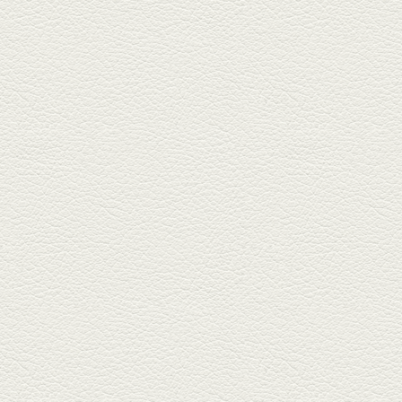
2025年11月7日放送
贅沢馬刺し盛合せ＆極上
馬肉しゃぶしゃぶ
籠町通り『熊本郷土料理 酒ト肴
もなか』で熊本県産の馬肉料理
を！...
2025年10月17日放送
ヒレ焼き＆牛ひれ肉汁カ
レー
武蔵小路で人気の『ヒレ肉じゅ
んちゃん』へ。『銀ハイ』で乾
杯！ブ...
2025年9月26日放送
フォンダンエッグ＆二郎
系にんにくパスタ
北区麻生田の人気店『多酒多菜
満月』へ。『しろ』水割で乾
杯！出...
2025年9月5日放送