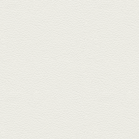
あくまのポテサラ＆変わ
り天ぷら盛り合わせ
武蔵小路の「たぬきと銀杏」で
自慢の「変わり天ぷら」を
「KAORU」...
2025年8月15日放送
お刺身盛り合わせ＆干物
盛りの七輪焼き
酒場通りの「食楽みかげ」は、
オーナーこだわりの魚料理が味
わえ...
2025年7月25日放送
朝ごはんプレート＆かん
ぱちのカマ(塩焼き)
並木坂では珍しい朝ごはんの店
「コルハコ」で昼飲みの刻。
「銀し...
2025年7月4日放送
生姜香る鮭とイクラの土
鍋ご飯 など
銀杏中通りにこの春オープンし