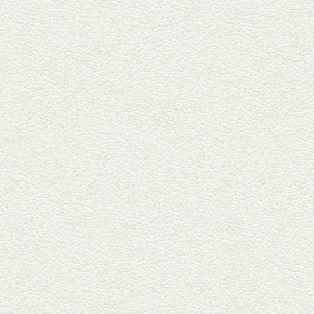
きびなごの塩焼き＆黒豚
しゃぶしゃぶ
春の[熊本屋台村]で昼飲みの刻。
[かごっま屋台 黒で乾杯]で「銀...
2025年3月21日放送
薩摩赤鶏のころころ焼き
＆カツオの藁焼き
三年坂通りのビル２階「焼鳥こ
ろころ」はオシャレな店構えで
炭火...
2025年2月28日放送
踊る車海老＆あか牛串 ウ
ニとキャビア乗せ
ホテル日航熊本の裏、創作串揚
げの新たな店「串ハル」へ「銀
しろ...
2025年2月7日放送
マグロのレアカツ＆合鴨
とカブのゆず煮