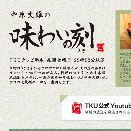
中島丈博
では「
を披露
活動に
も取り
きの河
祭で日
「TAK