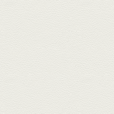
栄通りの路地奥、隠れ家的な店
『富富飯店 新市街酒家』へ。２
階に...
2026年1月9日放送
酢だこ＆焼ぎょうざ
健軍で人吉の有名店のぎょうざ
を！『松龍軒健軍店』で、味わ
いの刻...
2025年12月19日放送
おばんざい三種盛＆麻婆
豆腐
東区月出『中華酒場アガレヤ』
は、スパイスが効いた一味違う
中華が...
2025年11月28日放送
ごま鯛＆牛すじ大根
名店揃いの並木坂ドルハウスビ
ルに今年生まれた新たな名店、
『家庭...