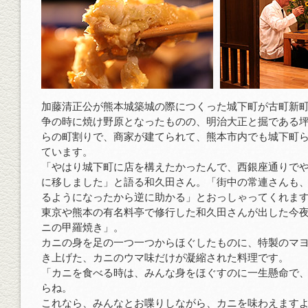
加藤清正公が熊本城築城の際につくった城下町が古町新
争の時に焼け野原となったものの、明治大正と掘である
らの町割りで、商家が建てられて、熊本市内でも城下町
ています。
「やはり城下町に店を構えたかったんで、西銀座通りで
に移しました」と語る和久田さん。「街中の常連さんも
るようになったから逆に助かる」とおっしゃってくれま
東京や熊本の有名料亭で修行した和久田さんが出した今
ニの甲羅焼き」。
カニの身を足の一つ一つからほぐしたものに、特製のマ
き上げた、カニのウマ味だけが凝縮された料理です。
「カニを食べる時は、みんな身をほぐすのに一生懸命で
らね。
これなら、みんなとお喋りしながら、カニを味わえます