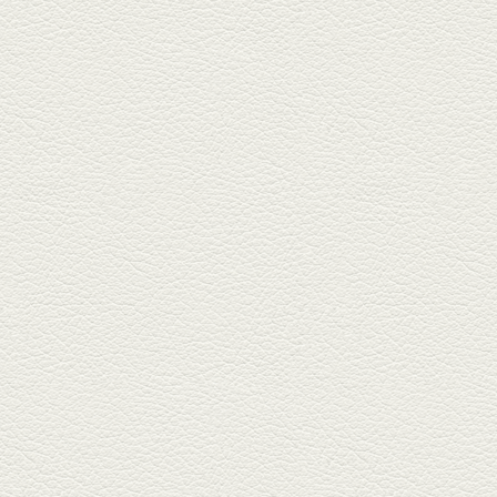
た「創作ダイニング真」へ。暑
い夏...
2025年6月13日放送
ﾊﾓの季節野菜あんかけ＆
どんぐりﾎﾟｰｸ西京焼き
西銀座通り、若き和の料理人の
名店「旬味こさか」で夏の味を
堪能...
2025年5月23日放送
明太もちチーズもんじゃ
銀座中通りで深夜３時まで営業
している「もんじゃ焼きかめの
や」...
2025年5月2日放送
ミックス水餃子＆麻婆豆
腐
新水前寺駅そばの人気店「中華
料理 福来亭」へ。「しろ」ロッ
ク...
2025年4月11日放送