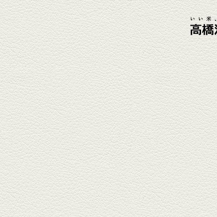
肴に。
2026年4月3日放送
元祖 鶏焼売＆牛テールの
土鍋めし
健軍電停そば『湯気立つ料理』
が名物の『yuge(ゆげ)』へ。
『白岳』を使った『旨み緑茶
割』で乾杯！
2026年3月13日放送
焼鳥おまかせ８本
健軍自衛隊通り『焼鳥 菖蒲谷』
で最高級の焼鳥を味わう。『銀
しろ...
2026年2月20日放送
1000円で飲めますｾｯﾄ＆
至福のﾊﾑｶﾂ など
東区の健軍電停のそば『居酒屋
食堂いしばしさん家』は、賑や
かでお...
2026年1月30日放送
焼き餃子＆海老チリ