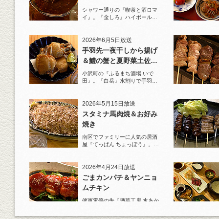
シャワー通りの『喫茶と酒ロマ
イ』。『金しろ』ハイボールで
馬料理を堪能！
2026年6月5日放送
手羽先一夜干しから揚げ
＆鱧の蟹と夏野菜土佐酢
ジュレがけ
小沢町の『ふるまち酒場 いで
田』。『白岳』水割りで手羽先
一夜干しから揚げと夏限定の鱧
を堪能！
2026年5月15日放送
スタミナ馬肉焼＆お好み
焼き
南区でファミリーに人気の居酒
屋『てっぱん ちょっぽう』。王
道の『白岳』水割りで乾杯！
2026年4月24日放送
ごまカンパチ＆ヤンニョ
ムチキン
健軍電停の先『酒菜工房 水あか
り』へ。『KAORU』ロックで乾
杯！まずは『ごまカンパチ』を