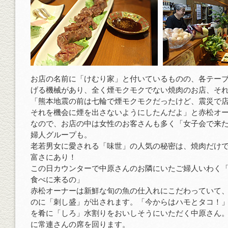
お店の名前に「けむり家」と付いているものの、各テー
げる機械があり、全く煙モクモクでない焼肉のお店、そ
「熊本地震の前は七輪で煙モクモクだったけど、震災で
それを機会に煙を出さないようにしたんだよ」と赤松オ
なので、お店の中は女性のお客さんも多く「女子会で来
婦人グループも。
老若男女に愛される「味世」の人気の秘密は、焼肉だけ
富さにあり！
この日カウンターで中原さんのお隣にいたご婦人いわく
食べに来るの」
赤松オーナーは新鮮な旬の魚の仕入れにこだわっていて
のに「刺し盛」が出されます。「今からはハモとタコ！
を肴に「しろ」水割りをおいしそうにいただく中原さん
に常連さんの席を回ります。