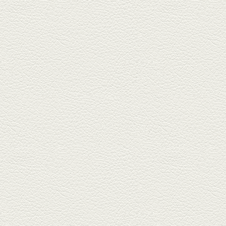
食堂いしばしさん家』は、賑や
かでお...
2026年1月30日放送
焼き餃子＆海老チリ
栄通りの路地奥、隠れ家的な店
『富富飯店 新市街酒家』へ。２
階に...
2026年1月9日放送
酢だこ＆焼ぎょうざ
健軍で人吉の有名店のぎょうざ
を！『松龍軒健軍店』で、味わ
いの刻...
2025年12月19日放送
おばんざい三種盛＆麻婆
豆腐
東区月出『中華酒場アガレヤ』
は、スパイスが効いた一味違う
中華が...
2025年11月28日放送