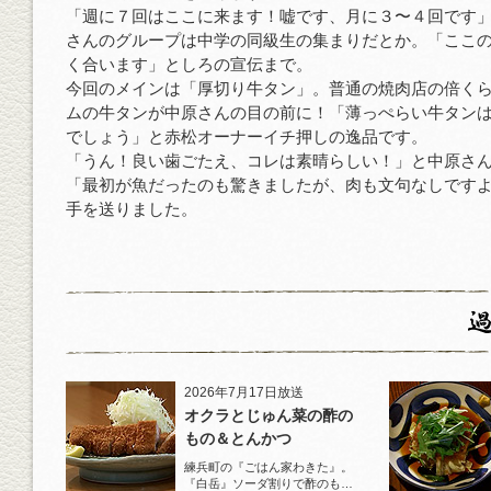
「週に７回はここに来ます！嘘です、月に３〜４回です
さんのグループは中学の同級生の集まりだとか。「ここ
く合います」としろの宣伝まで。
今回のメインは「厚切り牛タン」。普通の焼肉店の倍く
ムの牛タンが中原さんの目の前に！「薄っぺらい牛タン
でしょう」と赤松オーナーイチ押しの逸品です。
「うん！良い歯ごたえ、コレは素晴らしい！」と中原さ
「最初が魚だったのも驚きましたが、肉も文句なしです
手を送りました。
2026年7月17日放送
オクラとじゅん菜の酢の
もの＆とんかつ
練兵町の『ごはん家わきた』。
『白岳』ソーダ割りで酢のもの