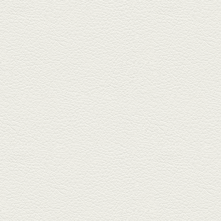
北区麻生田の人気店『多酒多菜
満月』へ。『しろ』水割で乾
杯！出...
2025年9月5日放送
あくまのポテサラ＆変わ
り天ぷら盛り合わせ
武蔵小路の「たぬきと銀杏」で
自慢の「変わり天ぷら」を
「KAORU」...
2025年8月15日放送
お刺身盛り合わせ＆干物
盛りの七輪焼き
酒場通りの「食楽みかげ」は、
オーナーこだわりの魚料理が味
わえ...
2025年7月25日放送
朝ごはんプレート＆かん
ぱちのカマ(塩焼き)
並木坂では珍しい朝ごはんの店
「コルハコ」で昼飲みの刻。
「銀し...