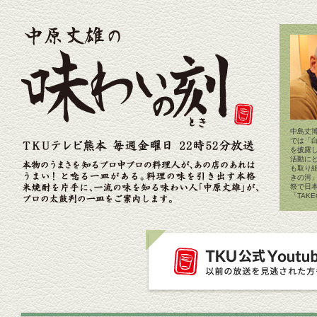
中島丈博
では「
を披露
活動に
も取り
きの河
祭で日
「TAK