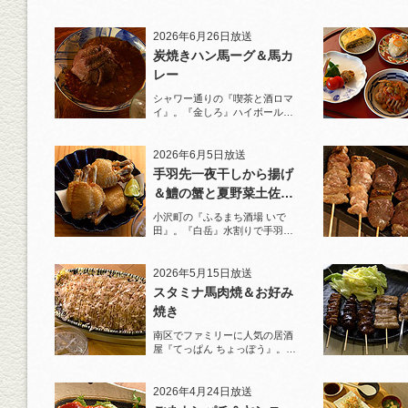
と名物とんかつを堪能！
2026年6月26日放送
炭焼きハン馬ーグ＆馬カ
レー
シャワー通りの『喫茶と酒ロマ
イ』。『金しろ』ハイボールで
馬料理を堪能！
2026年6月5日放送
手羽先一夜干しから揚げ
＆鱧の蟹と夏野菜土佐酢
ジュレがけ
小沢町の『ふるまち酒場 いで
田』。『白岳』水割りで手羽先
一夜干しから揚げと夏限定の鱧
を堪能！
2026年5月15日放送
スタミナ馬肉焼＆お好み
焼き
南区でファミリーに人気の居酒
屋『てっぱん ちょっぽう』。王
道の『白岳』水割りで乾杯！
2026年4月24日放送