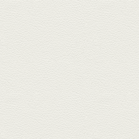
新水前寺駅そばの人気店「中華
料理 福来亭」へ。「しろ」ロッ
ク...
2025年4月11日放送
きびなごの塩焼き＆黒豚
しゃぶしゃぶ
春の[熊本屋台村]で昼飲みの刻。
[かごっま屋台 黒で乾杯]で「銀...
2025年3月21日放送
薩摩赤鶏のころころ焼き
＆カツオの藁焼き
三年坂通りのビル２階「焼鳥こ
ろころ」はオシャレな店構えで
炭火...
2025年2月28日放送
踊る車海老＆あか牛串 ウ
ニとキャビア乗せ
ホテル日航熊本の裏、創作串揚
げの新たな店「串ハル」へ「銀
しろ...