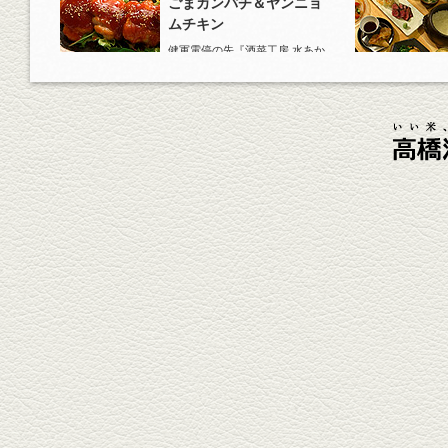
ごまカンパチ＆ヤンニョ
ムチキン
健軍電停の先『酒菜工房 水あか
り』へ。『KAORU』ロックで乾
杯！まずは『ごまカンパチ』を
肴に。
2026年4月3日放送
元祖 鶏焼売＆牛テールの
土鍋めし
健軍電停そば『湯気立つ料理』
が名物の『yuge(ゆげ)』へ。
『白岳』を使った『旨み緑茶
割』で乾杯！
2026年3月13日放送
焼鳥おまかせ８本
健軍自衛隊通り『焼鳥 菖蒲谷』
で最高級の焼鳥を味わう。『銀
しろ...
2026年2月20日放送
1000円で飲めますｾｯﾄ＆
至福のﾊﾑｶﾂ など
東区の健軍電停のそば『居酒屋