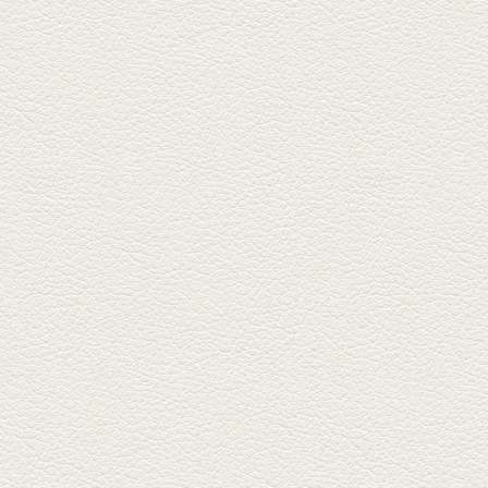
ごま鯛＆牛すじ大根
名店揃いの並木坂ドルハウスビ
ルに今年生まれた新たな名店、
『家庭...
2025年11月7日放送
贅沢馬刺し盛合せ＆極上
馬肉しゃぶしゃぶ
籠町通り『熊本郷土料理 酒ト肴
もなか』で熊本県産の馬肉料理
を！...
2025年10月17日放送
ヒレ焼き＆牛ひれ肉汁カ
レー
武蔵小路で人気の『ヒレ肉じゅ
んちゃん』へ。『銀ハイ』で乾
杯！ブ...
2025年9月26日放送
フォンダンエッグ＆二郎
系にんにくパスタ