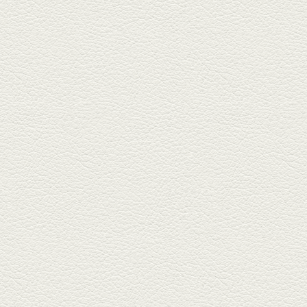
2025年7月4日放送
生姜香る鮭とイクラの土
鍋ご飯 など
銀杏中通りにこの春オープンし
た「創作ダイニング真」へ。暑
い夏...
2025年6月13日放送
ﾊﾓの季節野菜あんかけ＆
どんぐりﾎﾟｰｸ西京焼き
西銀座通り、若き和の料理人の
名店「旬味こさか」で夏の味を
堪能...
2025年5月23日放送
明太もちチーズもんじゃ
銀座中通りで深夜３時まで営業
している「もんじゃ焼きかめの
や」...
2025年5月2日放送
ミックス水餃子＆麻婆豆
腐