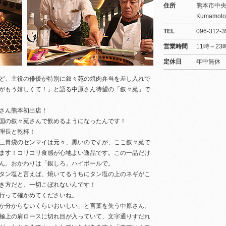
住所
熊本市中央区
Kumamoto
TEL
096-312-3
営業時間
11時～23
定休日
年中無休
ど、主役の俳優が特別に叙々苑の焼肉弁当を差し入れで
がもう嬉しくて！」と語る中原さん待望の「叙々苑」で
さん熊本初出店！
国の叙々苑さんで飲めるようになったんです！
理長と乾杯！
三胃袋のセンマイは元々、黒いのですが、ここ叙々苑で
ます！コリコリ食感が心地よい逸品です。この一品だけ
ん。おかわりは「銀しろ」ハイボールで。
タン塩と言えば、焼いてるうちにタン塩の上のネギがこ
き方だと、一切こぼれないんです！
行って確かめてくださいね。
か分からないくらいおいしい」と言葉を失う中原さん。
極上の肩ロースに切れ目が入っていて、文字通りすだれ