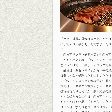
「ボクら俳優の昼飯はロケ弁なんだけ
出してくれる事があるんですよ。それ
す。
「叙々苑サクラマチ熊本店」が叙々苑
しかも初出店を機に「銀しろ」が、全
というわけで、「銀しろ」ロックで料
一品目は「白センマイ」から。牛の第
は美しく白く処理したものをいただけ
で「銀しろ」ロックを飲み干す中原さ
焼肉は「上ネギタン塩焼」から。ネギ
ぼれ落ちたりしますが、叙々苑流の焼
どんな焼き方なのかは、叙々苑さんに
もちろん味も絶品！「何と言って良い
メインは「すだれ肩ロース炙り焼」！