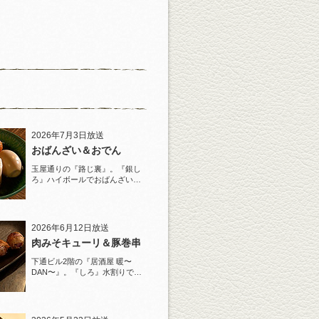
2026年7月3日放送
おばんざい＆おでん
玉屋通りの『路じ裏』。『銀し
ろ』ハイボールでおばんざいと
おでんを堪能！
2026年6月12日放送
肉みそキューリ＆豚巻串
下通ビル2階の『居酒屋 暖〜
DAN〜』。『しろ』水割りで夏
らしい豚巻串を堪能！