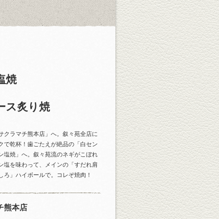
塩焼
ース炙り焼
サクラマチ熊本店」へ。叙々苑全店に
クで乾杯！歯ごたえが絶品の「白セン
ン塩焼」へ。叙々苑流のネギがこぼれ
ン塩を味わって、メインの「すだれ肩
しろ」ハイボールで。コレぞ焼肉！
チ熊本店