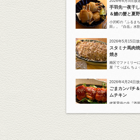
2026年6月5日放
手羽先一夜干し
＆鱧の蟹と夏野
ジュレがけ
小沢町の『ふるまち
田』。『白岳』水
一夜干しから揚げ
を堪能！
2026年5月15日
スタミナ馬肉焼
焼き
南区でファミリー
屋『てっぱん ちょ
道の『白岳』水割
2026年4月24日
ごまカンパチ＆
ムチキン
健軍電停の先『酒菜
り』へ。『KAOR
杯！まずは『ごま
肴に。
2026年4月3日放
元祖 鶏焼売＆
土鍋めし