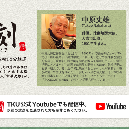
中原丈雄
(Takeo Nakahara)
俳優。球磨焼酎大使。
人吉市出身。
1951年生まれ。
中島丈博監督作品「おこげ」（1992年）で映画デビュー。TV
では「白い巨塔」「絶対零度」「真田丸」などで個性的な演技
を披露し、現代劇・時代劇を問わず幅広く活躍している。演技
活動にとどまらず、絵画では個展を開催するほか、朗読活動に
も取り組んでいる。近年では映画「おしゃべりな写真館」「囁
きの河」で主演を務めた。「おしゃべりな写真館」は日本映画
祭で日本クロアチア賞を受賞。また、プライベートバンド
「TAKEO.UT☆MEN」のライブ活動も行っている。