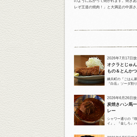
のように広がって焼かれます。焼きあ
レぞ王道の焼肉！」と大満足の中原さ
2026年7月17日
オクラとじゅん
もの＆とんかつ
練兵町の『ごはん
『白岳』ソーダ割
と名物とんかつを
2026年6月26日
炭焼きハン馬ー
レー
シャワー通りの『
イ』。『金しろ』
馬料理を堪能！