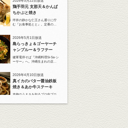
2026年5月22日放送
鶏手羽元 支那天＆かんぱ
ちかぶと焼き
坪井の静かな仁王さん通りに佇
む『お食事処とと』。定番の
『しろ』水割りで乾杯！
2026年5月1日放送
島らっきょ＆ゴーヤーチ
ャンプルー＆ラフテー
健軍電停そば『沖縄料理Si-Sa-シ
ーサー』へ。沖縄生まれの店主
と『しろ』水割で乾杯！
2026年4月10日放送
真イカのバター醤油鉄板
焼き＆あか牛ステーキ
本物のうまさを知るプロ中プロ
の料理人が、あの店のあれはう
まい！と唸る一皿がある。
2026年3月20日放送
原始焼き 大トロ鰯の塩焼
き/キンキの塩焼き など