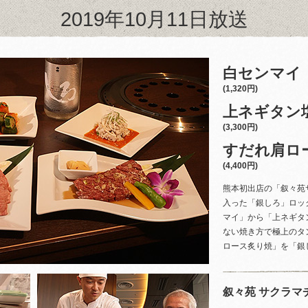
2019年10月11日放送
白センマイ
(1,320円)
上ネギタン
(3,300円)
すだれ肩ロ
(4,400円)
熊本初出店の「叙々苑
入った「銀しろ」ロッ
マイ」から「上ネギタ
ない焼き方で極上のタ
ロース炙り焼」を「銀
叙々苑 サクラマ