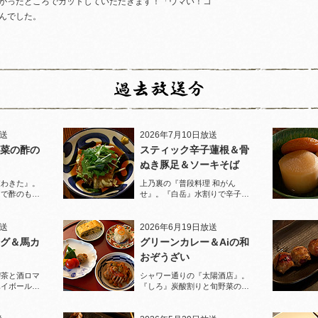
がったところでカットしていただきます！「ウマい！コ
んでした。
放送
2026年7月10日放送
菜の酢の
スティック辛子蓮根＆骨
ぬき豚足＆ソーキそば
家わきた』。
上乃裏の『普段料理 和がん
りで酢のもの
せ』。『白岳』水割りで辛子蓮
堪能！
根と豚足、ソーキそばを堪能！
放送
2026年6月19日放送
グ＆馬カ
グリーンカレー＆Aiの和
おぞうざい
喫茶と酒ロマ
シャワー通りの『太陽酒店』。
ハイボールで
『しろ』炭酸割りと旬野菜のお
ぞうざいで乾杯！