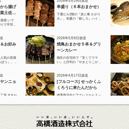
送
2026年5月29日放送
から揚げ
串盛り（６本おまかせ）
菜土佐酢
下通ビル2階の『炭と肴 かがり
火』。初夏の『銀しろ』ハイボ
酒場 いで
ールと炭火の串盛りおまかせで
割りで手羽先
乾杯！
と夏限定の鱧
放送
2026年5月8日放送
＆お好み
焼鳥おまかせ５本＆グリ
ーンカレー
に人気の居酒
南区の住宅街で『安くてウマ
っぽう』。王
い』と評判の『やきとりこがめ
りで乾杯！
ちゃん』へ。『焼鳥おまかせ５
本』人気の『皮』がパリパリで
ジューシー！
放送
2026年4月17日放送
ヤンニョ
[フルコース] せっかくふ
くろうに来たんだから
工房 水あか
健軍商店街ピアクレスから入っ
U』ロックで乾
た路地でランチも人気の店『ご
カンパチ』を
はんや ふくろう』。
送
2026年3月27日放送
牛テールの
ポテトサラダ＆油淋鶏
西銀座通りのビル地下『カラオ