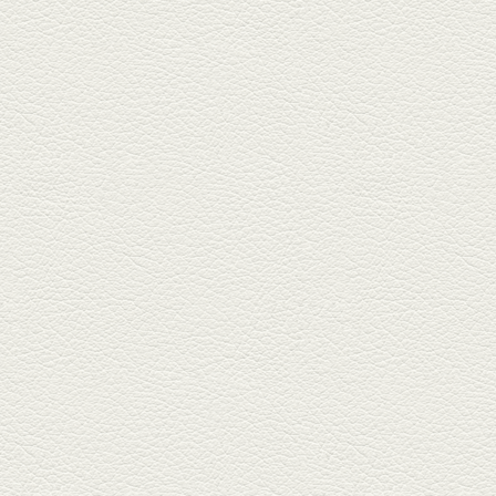
おばんざい三種盛＆麻婆
豆腐
東区月出『中華酒場アガレヤ』
は、スパイスが効いた一味違う
中華が...
2025年11月28日放送
ごま鯛＆牛すじ大根
名店揃いの並木坂ドルハウスビ
ルに今年生まれた新たな名店、
『家庭...
2025年11月7日放送
贅沢馬刺し盛合せ＆極上
馬肉しゃぶしゃぶ
籠町通り『熊本郷土料理 酒ト肴
もなか』で熊本県産の馬肉料理
を！...
2025年10月17日放送
ヒレ焼き＆牛ひれ肉汁カ
レー
武蔵小路で人気の『ヒレ肉じゅ