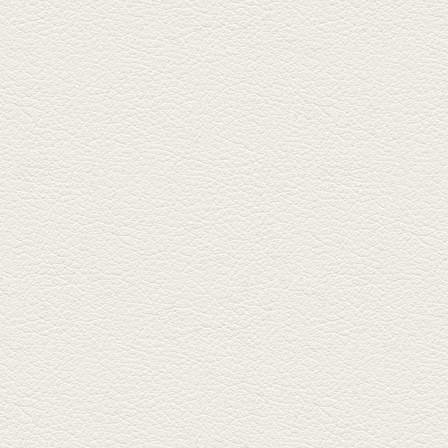
2025年7月25日放送
朝ごはんプレート＆かん
ぱちのカマ(塩焼き)
並木坂では珍しい朝ごはんの店
「コルハコ」で昼飲みの刻。
「銀し...
2025年7月4日放送
生姜香る鮭とイクラの土
鍋ご飯 など
銀杏中通りにこの春オープンし
た「創作ダイニング真」へ。暑
い夏...
2025年6月13日放送
ﾊﾓの季節野菜あんかけ＆
どんぐりﾎﾟｰｸ西京焼き
西銀座通り、若き和の料理人の
名店「旬味こさか」で夏の味を
堪能...
2025年5月23日放送
明太もちチーズもんじゃ
銀座中通りで深夜３時まで営業