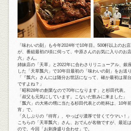
「味わいの刻」も今年2024年で10年目。500軒以上のお
が、番組最初の頃に伺って、中原さんのお気に入りのお
六」さん。
姉妹店の「天草」と2022年に合わさりリニューアル、銀
した「天草瓢六」で10年目最初の「味わいの刻」をお送
「『瓢六』さんには随分お世話になって、確か最初は屋
ですよね？」
「昭和28年の創業なので70年になります」と杉田代表。
「叔父も元気にしています。こないだ飲みに来ました」
「瓢六」の大将の甥に当たる杉田代表との乾杯は、10年
宵」で。
「久しぶりの『待宵』、やっぱり濃厚で甘くてウマい！
こちらの「天草瓢六」さん、おでんが名物ですが、最近
ので、今回「お刺身盛り合わせ」で。