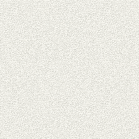
している「もんじゃ焼きかめの
や」...
2025年5月2日放送
ミックス水餃子＆麻婆豆
腐
新水前寺駅そばの人気店「中華
料理 福来亭」へ。「しろ」ロッ
ク...
2025年4月11日放送
きびなごの塩焼き＆黒豚
しゃぶしゃぶ
春の[熊本屋台村]で昼飲みの刻。
[かごっま屋台 黒で乾杯]で「銀...
2025年3月21日放送
薩摩赤鶏のころころ焼き
＆カツオの藁焼き
三年坂通りのビル２階「焼鳥こ
ろころ」はオシャレな店構えで
炭火...