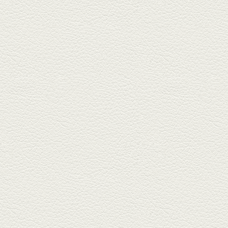
2025年2月28日放送
踊る車海老＆あか牛串 ウ
ニとキャビア乗せ
ホテル日航熊本の裏、創作串揚
げの新たな店「串ハル」へ「銀
しろ...
2025年2月7日放送
マグロのレアカツ＆合鴨
とカブのゆず煮
酒場通りの「料理屋じぃ」で昼
飲みの刻。「しろ」お湯割で店
主ご...
2025年1月17日放送
燻製ポーク＆特製和風石
焼おこげ
北区の飛田バイパスで人気の創
作家庭料理の店「ソラクル」
へ。「...
2024年12月27日放送
バーニャカウダ＆焼き鳥