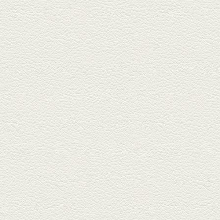
2026年2月20日放送
1000円で飲めますｾｯﾄ＆
至福のﾊﾑｶﾂ など
東区の健軍電停のそば『居酒屋
食堂いしばしさん家』は、賑や
かでお...
2026年1月30日放送
焼き餃子＆海老チリ
栄通りの路地奥、隠れ家的な店
『富富飯店 新市街酒家』へ。２
階に...
2026年1月9日放送
酢だこ＆焼ぎょうざ
健軍で人吉の有名店のぎょうざ
を！『松龍軒健軍店』で、味わ
いの刻...
2025年12月19日放送