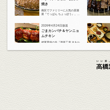
焼き
南区でファミリーに人気の居酒
屋『てっぱん ちょっぽう』。王
道の『白岳』水割りで乾杯！
2026年4月24日放送
ごまカンパチ＆ヤンニョ
ムチキン
健軍電停の先『酒菜工房 水あか
り』へ。『KAORU』ロックで乾
杯！まずは『ごまカンパチ』を
肴に。
2026年4月3日放送
元祖 鶏焼売＆牛テールの
土鍋めし
健軍電停そば『湯気立つ料理』
が名物の『yuge(ゆげ)』へ。
『白岳』を使った『旨み緑茶
割』で乾杯！
2026年3月13日放送
焼鳥おまかせ８本
健軍自衛隊通り『焼鳥 菖蒲谷』
で最高級の焼鳥を味わう。『銀
しろ...