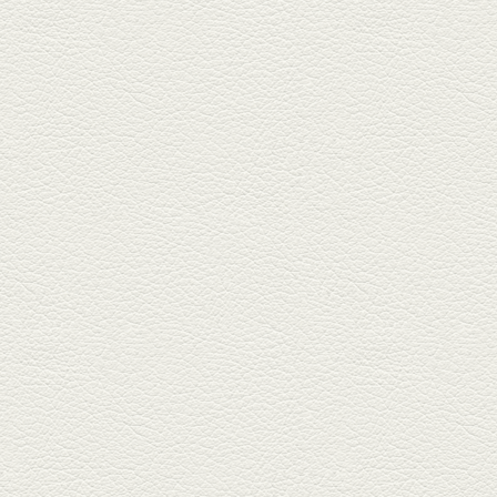
んちゃん』へ。『銀ハイ』で乾
杯！ブ...
2025年9月26日放送
フォンダンエッグ＆二郎
系にんにくパスタ
北区麻生田の人気店『多酒多菜
満月』へ。『しろ』水割で乾
杯！出...
2025年9月5日放送
あくまのポテサラ＆変わ
り天ぷら盛り合わせ
武蔵小路の「たぬきと銀杏」で
自慢の「変わり天ぷら」を
「KAORU」...
2025年8月15日放送
お刺身盛り合わせ＆干物
盛りの七輪焼き
酒場通りの「食楽みかげ」は、
オーナーこだわりの魚料理が味
わえ...