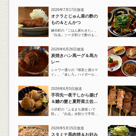
2026年7月17日放送
オクラとじゅん菜の酢の
もの＆とんかつ
練兵町の『ごはん家わきた』。
『白岳』ソーダ割りで酢のもの
と名物とんかつを堪能！
2026年6月26日放送
炭焼きハン馬ーグ＆馬カ
レー
シャワー通りの『喫茶と酒ロマ
イ』。『金しろ』ハイボールで
馬料理を堪能！
2026年6月5日放送
手羽先一夜干しから揚げ
＆鱧の蟹と夏野菜土佐酢
ジュレがけ
小沢町の『ふるまち酒場 いで
田』。『白岳』水割りで手羽先
一夜干しから揚げと夏限定の鱧
を堪能！
2026年5月15日放送
スタミナ馬肉焼＆お好み