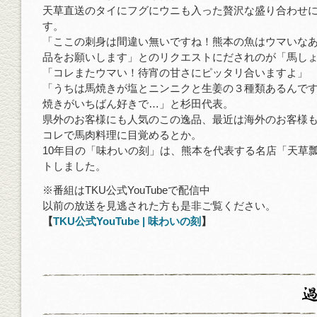
天草直送のタイにフグにウニも入った贅沢な盛り合わせ
す。
「ここの刺身は間違い無いですね！熊本の魚はウマいな
品をお願いします」とのリクエストにだされのが「馬し
「コレまたウマい！待宵の甘さにピッタリ合いますよ」
「うちは馬焼きが塩とニンニクと生姜の３種類あるんで
焼きがいちばん好きで…」と杉田代表。
県外のお客様にも人気のこの逸品、最近は海外のお客様
コレで馬肉料理に目覚めるとか。
10年目の「味わいの刻」は、熊本を代表する名店「天草
トしました。
※番組はTKU公式YouTubeで配信中
以前の放送を見逃された方も是非ご覧ください。
【
TKU公式YouTube | 味わいの刻
】