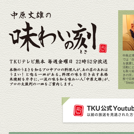
中島丈博
では「
を披露
活動に
も取り
きの河
祭で日
「TAK