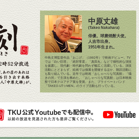
中原丈雄
(Takeo Nakahara)
俳優。球磨焼酎大使。
人吉市出身。
1951年生まれ。
中島丈博監督作品「おこげ」（1992年）で映画デビュー。TV
では「白い巨塔」「絶対零度」「真田丸」などで個性的な演技
を披露し、現代劇・時代劇を問わず幅広く活躍している。演技
活動にとどまらず、絵画では個展を開催するほか、朗読活動に
も取り組んでいる。近年では映画「おしゃべりな写真館」「囁
きの河」で主演を務めた。「おしゃべりな写真館」は日本映画
祭で日本クロアチア賞を受賞。また、プライベートバンド
「TAKEO.UT☆MEN」のライブ活動も行っている。