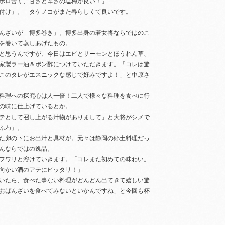
ホロ苦く、甘さと辛さの塩梅が良い！」
付け」。「タケノコがまた春らしくて良いです。
んざいが「博多巻き」。博多出身の若女将ならではのこ
を巻いて蒸しあげたもの。
と思うんですが、今日はエビとサーモンとほうれん草、
家製ラー油＆ポン酢につけていただきます。「コレは驚
このタレがエスニックな感じで好みですよ！」と中原さ
料理への探究心は人一倍！二人で様々な料理を食べに行
の味に仕上げているとか。
テとして召し上がる汁物がありまして」と大将がシメで
ふわ」。
た卵の下にお出汁と具材が。元々は静岡の郷土料理だっ
んならではの逸品。
フワリと溶けていきます。「コレまた初めての味わい。
向かい酒のアテにピッタリ！」
いたら、食べた事ない料理がどんどん出てきて嬉しい驚
おばんざいを食べてみないといかんですね」と今回も杯