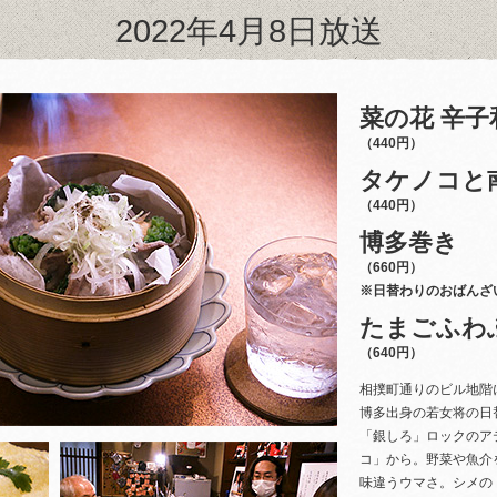
2022年4月8日放送
菜の花 辛子
（440円）
タケノコと
（440円）
博多巻き
（660円）
※日替わりのおばんざい
たまごふわ
（640円）
相撲町通りのビル地階
博多出身の若女将の日
「銀しろ」ロックのア
コ」から。野菜や魚介
味違うウマさ。シメの