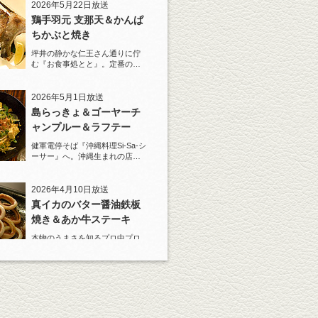
2026年5月22日放送
鶏手羽元 支那天＆かんぱ
ちかぶと焼き
坪井の静かな仁王さん通りに佇
む『お食事処とと』。定番の
『しろ』水割りで乾杯！
2026年5月1日放送
島らっきょ＆ゴーヤーチ
ャンプルー＆ラフテー
健軍電停そば『沖縄料理Si-Sa-シ
ーサー』へ。沖縄生まれの店主
と『しろ』水割で乾杯！
2026年4月10日放送
真イカのバター醤油鉄板
焼き＆あか牛ステーキ
本物のうまさを知るプロ中プロ
の料理人が、あの店のあれはう
まい！と唸る一皿がある。
2026年3月20日放送
原始焼き 大トロ鰯の塩焼
き/キンキの塩焼き など