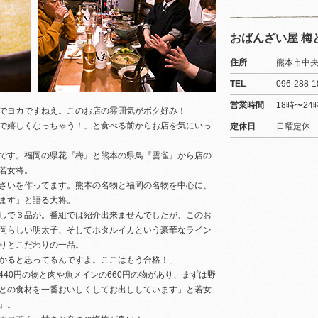
おばんざい屋 梅
住所
熊本市中央
TEL
096-288-1
営業時間
18時〜24
でヨカですねえ。このお店の雰囲気がボク好み！
で嬉しくなっちゃう！」と食べる前からお店を気にいっ
定休日
日曜定休
です。福岡の県花『梅』と熊本の県鳥『雲雀』から店の
若女将。
ざいを作ってます。熊本の名物と福岡の名物を中心に、
ます」と語る大将。
しで３品が。番組では紹介出来ませんでしたが、このお
岡らしい明太子、そしてホタルイカという豪華なライン
りとこだわりの一品。
かると思ってるんですよ。ここはもう合格！」
40円の物と肉や魚メインの660円の物があり、まずは野
との食材を一番おいしくしてお出ししています」と若女
」。