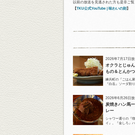
以前の放送を見逃された方も是非ご覧
【
TKU公式YouTube | 味わいの刻
】
2026年7月17日
オクラとじゅん
もの＆とんかつ
練兵町の『ごはん
『白岳』ソーダ割
と名物とんかつを
2026年6月26日
炭焼きハン馬ー
レー
シャワー通りの『
イ』。『金しろ』
馬料理を堪能！