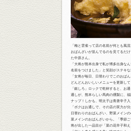
「梅と雲雀って店の名前が何とも風流
おばんざいが並んでるのを見てるだけ
た中原さん。
「大将が熊本出身で私が博多出身なん
名前をつけました」と笑顔がステキな
「女将が毎日、日替わりでこのおばん
どんどんおいしいメニューを更新して
「銀しろ」ロックで乾杯すると、お通
通しが、熊本らしい馬肉の燻製に、福
ナップ！しかも、明太子は青唐辛子入
「ボクはお通しで、その店の実力が分
日替わりのおばんざい、野菜メインの4
菜メインのおばんざいから。「季節ご
将が出した一品目が「菜の花辛子和え