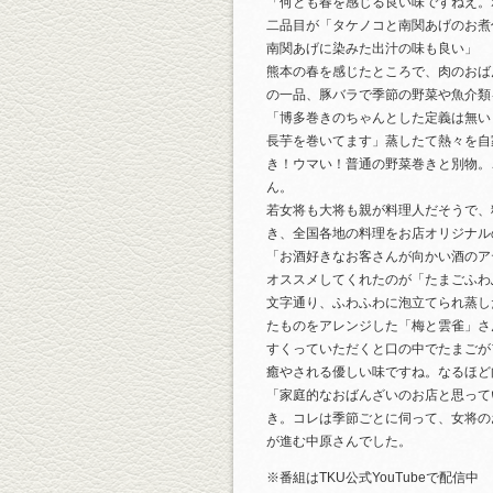
「何とも春を感じる良い味ですねえ。
二品目が「タケノコと南関あげのお煮
南関あげに染みた出汁の味も良い」
熊本の春を感じたところで、肉のおば
の一品、豚バラで季節の野菜や魚介類
「博多巻きのちゃんとした定義は無い
長芋を巻いてます」蒸したて熱々を自
き！ウマい！普通の野菜巻きと別物。
ん。
若女将も大将も親が料理人だそうで、
き、全国各地の料理をお店オリジナル
「お酒好きなお客さんが向かい酒のア
オススメしてくれたのが「たまごふわ
文字通り、ふわふわに泡立てられ蒸し
たものをアレンジした「梅と雲雀」さ
すくっていただくと口の中でたまごが
癒やされる優しい味ですね。なるほど
「家庭的なおばんざいのお店と思って
き。コレは季節ごとに伺って、女将の
が進む中原さんでした。
※番組はTKU公式YouTubeで配信中