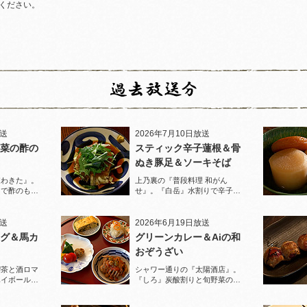
ください。
放送
2026年7月10日放送
菜の酢の
スティック辛子蓮根＆骨
ぬき豚足＆ソーキそば
家わきた』。
上乃裏の『普段料理 和がん
りで酢のもの
せ』。『白岳』水割りで辛子蓮
堪能！
根と豚足、ソーキそばを堪能！
放送
2026年6月19日放送
グ＆馬カ
グリーンカレー＆Aiの和
おぞうざい
喫茶と酒ロマ
シャワー通りの『太陽酒店』。
ハイボールで
『しろ』炭酸割りと旬野菜のお
ぞうざいで乾杯！