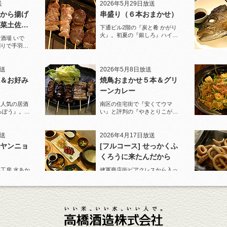
送
2026年5月29日放送
から揚げ
串盛り（６本おまかせ）
菜土佐酢
下通ビル2階の『炭と肴 かがり
火』。初夏の『銀しろ』ハイボ
酒場 いで
ールと炭火の串盛りおまかせで
割りで手羽先
乾杯！
と夏限定の鱧
放送
2026年5月8日放送
＆お好み
焼鳥おまかせ５本＆グリ
ーンカレー
に人気の居酒
南区の住宅街で『安くてウマ
っぽう』。王
い』と評判の『やきとりこがめ
りで乾杯！
ちゃん』へ。『焼鳥おまかせ５
本』人気の『皮』がパリパリで
ジューシー！
放送
2026年4月17日放送
ヤンニョ
[フルコース] せっかくふ
くろうに来たんだから
工房 水あか
健軍商店街ピアクレスから入っ
U』ロックで乾
た路地でランチも人気の店『ご
カンパチ』を
はんや ふくろう』。
送
2026年3月27日放送
牛テールの
ポテトサラダ＆油淋鶏
西銀座通りのビル地下『カラオ