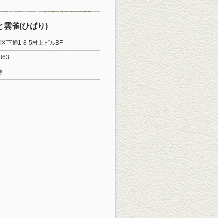
と雲雀(ひばり)
区下通1-8-5村上ビルBF
863
時