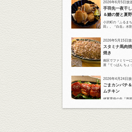
2026年6月5日放
手羽先一夜干し
＆鱧の蟹と夏野
ジュレがけ
小沢町の『ふるまち
田』。『白岳』水
一夜干しから揚げ
を堪能！
2026年5月15日
スタミナ馬肉焼
焼き
南区でファミリー
屋『てっぱん ちょ
道の『白岳』水割
2026年4月24日
ごまカンパチ＆
ムチキン
健軍電停の先『酒菜
り』へ。『KAOR
杯！まずは『ごま
肴に。
2026年4月3日放
元祖 鶏焼売＆
土鍋めし