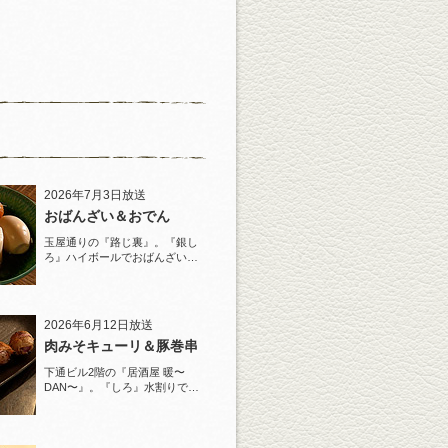
2026年7月3日放送
おばんざい＆おでん
玉屋通りの『路じ裏』。『銀し
ろ』ハイボールでおばんざいと
おでんを堪能！
2026年6月12日放送
肉みそキューリ＆豚巻串
下通ビル2階の『居酒屋 暖〜
DAN〜』。『しろ』水割りで夏
らしい豚巻串を堪能！