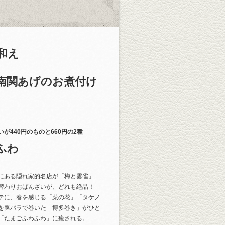
和え
南関あげのお煮付け
が440円のものと660円の2種
ふわ
にある隠れ家的名店が「梅と雲雀」
替わりおばんざいが、どれも絶品！
テに、春を感じる「菜の花」「タケノ
を豚バラで巻いた「博多巻き」がひと
「たまごふわふわ」に癒される。