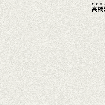
2026年4月3日放送
元祖 鶏焼売＆牛テールの
土鍋めし
健軍電停そば『湯気立つ料理』
が名物の『yuge(ゆげ)』へ。
『白岳』を使った『旨み緑茶
割』で乾杯！
2026年3月13日放送
焼鳥おまかせ８本
健軍自衛隊通り『焼鳥 菖蒲谷』
で最高級の焼鳥を味わう。『銀
しろ...
2026年2月20日放送
1000円で飲めますｾｯﾄ＆
至福のﾊﾑｶﾂ など
東区の健軍電停のそば『居酒屋
食堂いしばしさん家』は、賑や
かでお...
2026年1月30日放送
焼き餃子＆海老チリ
栄通りの路地奥、隠れ家的な店