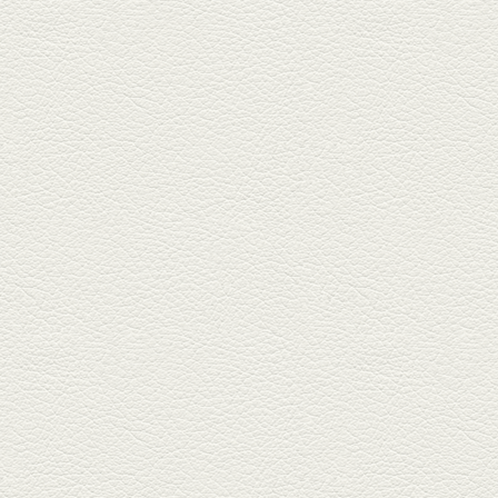
しゃぶしゃぶ
春の[熊本屋台村]で昼飲みの刻。
[かごっま屋台 黒で乾杯]で「銀...
2025年3月21日放送
薩摩赤鶏のころころ焼き
＆カツオの藁焼き
三年坂通りのビル２階「焼鳥こ
ろころ」はオシャレな店構えで
炭火...
2025年2月28日放送
踊る車海老＆あか牛串 ウ
ニとキャビア乗せ
ホテル日航熊本の裏、創作串揚
げの新たな店「串ハル」へ「銀
しろ...
2025年2月7日放送
マグロのレアカツ＆合鴨
とカブのゆず煮
酒場通りの「料理屋じぃ」で昼
飲みの刻。「しろ」お湯割で店