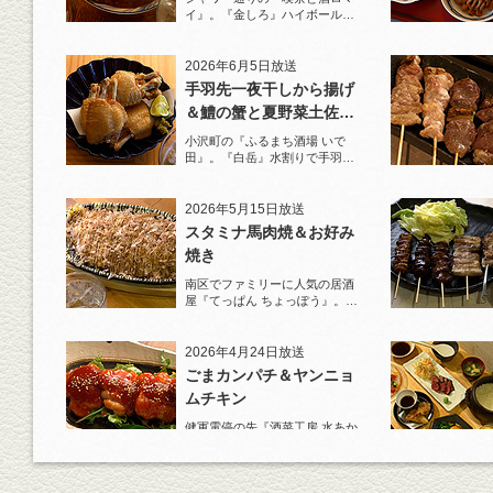
イ』。『金しろ』ハイボールで
馬料理を堪能！
2026年6月5日放送
手羽先一夜干しから揚げ
＆鱧の蟹と夏野菜土佐酢
ジュレがけ
小沢町の『ふるまち酒場 いで
田』。『白岳』水割りで手羽先
一夜干しから揚げと夏限定の鱧
を堪能！
2026年5月15日放送
スタミナ馬肉焼＆お好み
焼き
南区でファミリーに人気の居酒
屋『てっぱん ちょっぽう』。王
道の『白岳』水割りで乾杯！
2026年4月24日放送
ごまカンパチ＆ヤンニョ
ムチキン
健軍電停の先『酒菜工房 水あか
り』へ。『KAORU』ロックで乾
杯！まずは『ごまカンパチ』を
肴に。