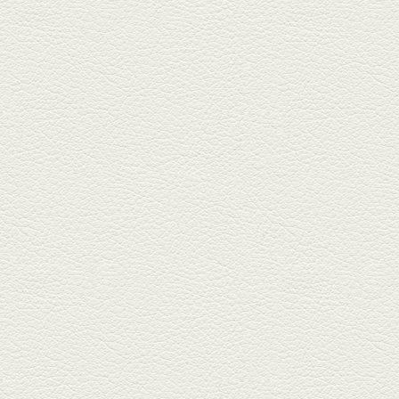
り天ぷら盛り合わせ
武蔵小路の「たぬきと銀杏」で
自慢の「変わり天ぷら」を
「KAORU」...
2025年8月15日放送
お刺身盛り合わせ＆干物
盛りの七輪焼き
酒場通りの「食楽みかげ」は、
オーナーこだわりの魚料理が味
わえ...
2025年7月25日放送
朝ごはんプレート＆かん
ぱちのカマ(塩焼き)
並木坂では珍しい朝ごはんの店
「コルハコ」で昼飲みの刻。
「銀し...
2025年7月4日放送
生姜香る鮭とイクラの土
鍋ご飯 など
銀杏中通りにこの春オープンし
た「創作ダイニング真」へ。暑
い夏...