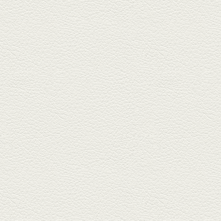
2025年11月7日放送
贅沢馬刺し盛合せ＆極上
馬肉しゃぶしゃぶ
籠町通り『熊本郷土料理 酒ト肴
もなか』で熊本県産の馬肉料理
を！...
2025年10月17日放送
ヒレ焼き＆牛ひれ肉汁カ
レー
武蔵小路で人気の『ヒレ肉じゅ
んちゃん』へ。『銀ハイ』で乾
杯！ブ...
2025年9月26日放送
フォンダンエッグ＆二郎
系にんにくパスタ
北区麻生田の人気店『多酒多菜
満月』へ。『しろ』水割で乾
杯！出...
2025年9月5日放送
あくまのポテサラ＆変わ