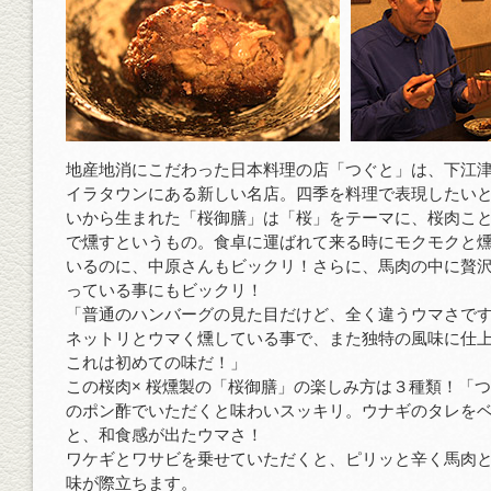
地産地消にこだわった日本料理の店「つぐと」は、下江
イラタウンにある新しい名店。四季を料理で表現したい
いから生まれた「桜御膳」は「桜」をテーマに、桜肉こ
で燻すというもの。食卓に運ばれて来る時にモクモクと
いるのに、中原さんもビックリ！さらに、馬肉の中に贅
っている事にもビックリ！
「普通のハンバーグの見た目だけど、全く違うウマさで
ネットリとウマく燻している事で、また独特の風味に仕
これは初めての味だ！」
この桜肉× 桜燻製の「桜御膳」の楽しみ方は３種類！「
のポン酢でいただくと味わいスッキリ。ウナギのタレを
と、和食感が出たウマさ！
ワケギとワサビを乗せていただくと、ピリッと辛く馬肉
味が際立ちます。