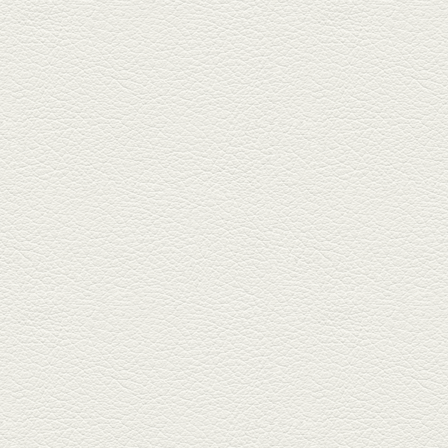
『富富飯店 新市街酒家』へ。２
階に...
2026年1月9日放送
酢だこ＆焼ぎょうざ
健軍で人吉の有名店のぎょうざ
を！『松龍軒健軍店』で、味わ
いの刻...
2025年12月19日放送
おばんざい三種盛＆麻婆
豆腐
東区月出『中華酒場アガレヤ』
は、スパイスが効いた一味違う
中華が...
2025年11月28日放送
ごま鯛＆牛すじ大根
名店揃いの並木坂ドルハウスビ
ルに今年生まれた新たな名店、
『家庭...