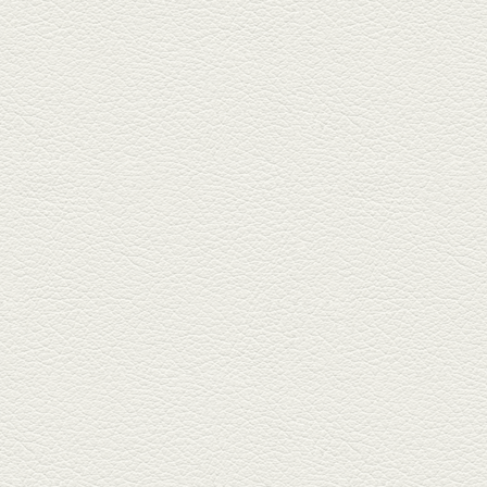
2025年6月13日放送
ﾊﾓの季節野菜あんかけ＆
どんぐりﾎﾟｰｸ西京焼き
西銀座通り、若き和の料理人の
名店「旬味こさか」で夏の味を
堪能...
2025年5月23日放送
明太もちチーズもんじゃ
銀座中通りで深夜３時まで営業
している「もんじゃ焼きかめの
や」...
2025年5月2日放送
ミックス水餃子＆麻婆豆
腐
新水前寺駅そばの人気店「中華
料理 福来亭」へ。「しろ」ロッ
ク...
2025年4月11日放送
きびなごの塩焼き＆黒豚