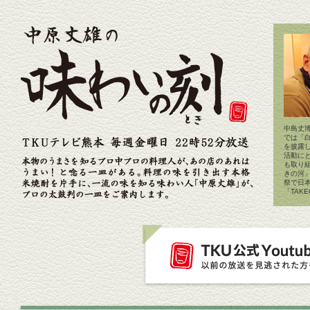
中島丈博
では「
を披露
活動に
も取り
きの河
祭で日
「TAK