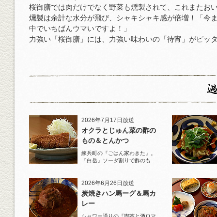
桜御膳では肉だけでなく野菜も燻製されて、これまたお
燻製は余計な水分が飛び、シャキシャキ感が倍増！「今
中でいちばんウマいですよ！」
力強い「桜御膳」には、力強い味わいの「待宵」がピッ
2026年7月17日放送
オクラとじゅん菜の酢の
もの＆とんかつ
練兵町の『ごはん家わきた』。
『白岳』ソーダ割りで酢のもの
と名物とんかつを堪能！
2026年6月26日放送
炭焼きハン馬ーグ＆馬カ
レー
シャワー通りの『喫茶と酒ロマ