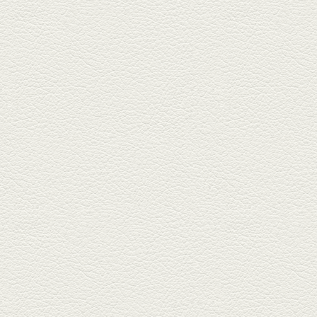
籠町通り『熊本郷土料理 酒ト肴
もなか』で熊本県産の馬肉料理
を！...
2025年10月17日放送
ヒレ焼き＆牛ひれ肉汁カ
レー
武蔵小路で人気の『ヒレ肉じゅ
んちゃん』へ。『銀ハイ』で乾
杯！ブ...
2025年9月26日放送
フォンダンエッグ＆二郎
系にんにくパスタ
北区麻生田の人気店『多酒多菜
満月』へ。『しろ』水割で乾
杯！出...
2025年9月5日放送
あくまのポテサラ＆変わ
り天ぷら盛り合わせ
武蔵小路の「たぬきと銀杏」で
自慢の「変わり天ぷら」を
「KAORU」...