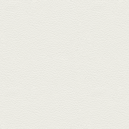
焼おこげ
北区の飛田バイパスで人気の創
作家庭料理の店「ソラクル」
へ。「...
2024年12月27日放送
バーニャカウダ＆焼き鳥
＆もつ鍋
COCOSA裏の「焼鳥えーす」は
福岡で人気の焼鳥店。乾杯は
KAORUハ...
2024年12月6日放送
串揚げ六種盛＆ゼロ秒馬
しゃぶ鍋
銀座通り「串揚げ秀」で旬の野
菜と魚介の串揚げで味わいの
刻。「...
2024年11月15日放送
[黒毛和牛串]カルビ・シ
ャトーブリアン など
北栄通りに今年オープンした
「串焼き家澤」は黒毛和牛をリ