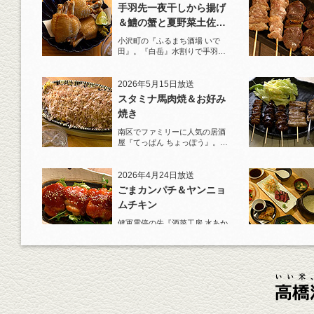
手羽先一夜干しから揚げ
＆鱧の蟹と夏野菜土佐酢
ジュレがけ
小沢町の『ふるまち酒場 いで
田』。『白岳』水割りで手羽先
一夜干しから揚げと夏限定の鱧
を堪能！
2026年5月15日放送
スタミナ馬肉焼＆お好み
焼き
南区でファミリーに人気の居酒
屋『てっぱん ちょっぽう』。王
道の『白岳』水割りで乾杯！
2026年4月24日放送
ごまカンパチ＆ヤンニョ
ムチキン
健軍電停の先『酒菜工房 水あか
り』へ。『KAORU』ロックで乾
杯！まずは『ごまカンパチ』を
肴に。
2026年4月3日放送
元祖 鶏焼売＆牛テールの
土鍋めし