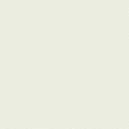
2025年8月15日放送
お刺身盛り合わせ＆干物
盛りの七輪焼き
酒場通りの「食楽みかげ」は、
オーナーこだわりの魚料理が味
わえ...
2025年7月25日放送
朝ごはんプレート＆かん
ぱちのカマ(塩焼き)
並木坂では珍しい朝ごはんの店
「コルハコ」で昼飲みの刻。
「銀し...
2025年7月4日放送
生姜香る鮭とイクラの土
鍋ご飯 など
銀杏中通りにこの春オープンし
た「創作ダイニング真」へ。暑
い夏...
2025年6月13日放送
ﾊﾓの季節野菜あんかけ＆