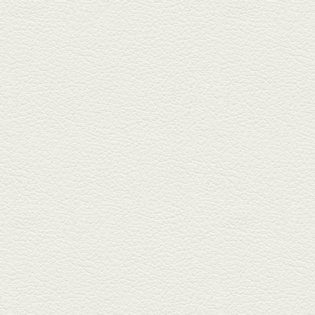
健軍電停そば『湯気立つ料理』
が名物の『yuge(ゆげ)』へ。
『白岳』を使った『旨み緑茶
割』で乾杯！
2026年3月13日放送
焼鳥おまかせ８本
健軍自衛隊通り『焼鳥 菖蒲谷』
で最高級の焼鳥を味わう。『銀
しろ...
2026年2月20日放送
1000円で飲めますｾｯﾄ＆
至福のﾊﾑｶﾂ など
東区の健軍電停のそば『居酒屋
食堂いしばしさん家』は、賑や
かでお...
2026年1月30日放送
焼き餃子＆海老チリ
栄通りの路地奥、隠れ家的な店
『富富飯店 新市街酒家』へ。２
階に...