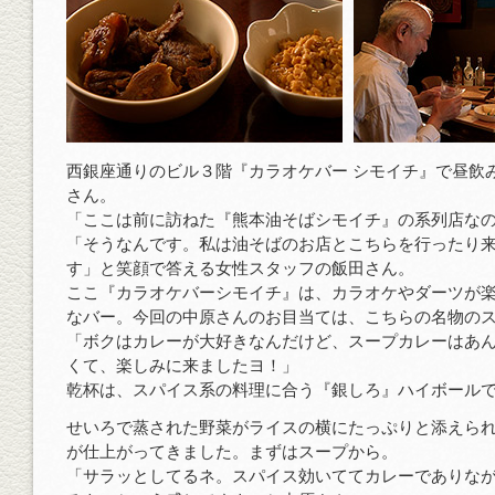
西銀座通りのビル３階『カラオケバー シモイチ』で昼飲
さん。
「ここは前に訪ねた『熊本油そばシモイチ』の系列店な
「そうなんです。私は油そばのお店とこちらを行ったり
す」と笑顔で答える女性スタッフの飯田さん。
ここ『カラオケバーシモイチ』は、カラオケやダーツが
なバー。今回の中原さんのお目当ては、こちらの名物の
「ボクはカレーが大好きなんだけど、スープカレーはあ
くて、楽しみに来ましたヨ！」
乾杯は、スパイス系の料理に合う『銀しろ』ハイボール
せいろで蒸された野菜がライスの横にたっぷりと添えら
が仕上がってきました。まずはスープから。
「サラッとしてるネ。スパイス効いててカレーでありな