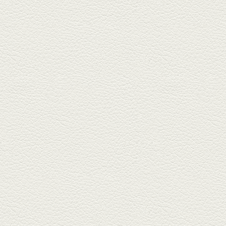
2025年3月21日放送
薩摩赤鶏のころころ焼き
＆カツオの藁焼き
三年坂通りのビル２階「焼鳥こ
ろころ」はオシャレな店構えで
炭火...
2025年2月28日放送
踊る車海老＆あか牛串 ウ
ニとキャビア乗せ
ホテル日航熊本の裏、創作串揚
げの新たな店「串ハル」へ「銀
しろ...
2025年2月7日放送
マグロのレアカツ＆合鴨
とカブのゆず煮
酒場通りの「料理屋じぃ」で昼
飲みの刻。「しろ」お湯割で店
主ご...
2025年1月17日放送
燻製ポーク＆特製和風石