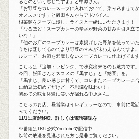
るものという感じですよ」と中原さん。
「お野菜をカレースープに入れておいて、染み込ませて
オススメです」と飯田さんからアドバイス。
根菜類をスープに浸し、ライスと一緒にいただきます！
「なるほど！スープカレーの辛さが野菜の甘みを引き立
いな！」
「他のお店のスープカレーは素揚げした野菜を使ってい
うちは蒸してるのでより野菜の甘みが味わえるんですよ
ルシーで、お酒を邪魔しないスープカレーに仕上げてま
こちらは『追加トッピング』で味変出来るのも魅力です
今回、飯田さんオススメの『馬すじ』と『納豆』を。
「馬すじ、良い感じに甘くて、コレまたスープカレーに
に納豆は初めてだけど、不思議な味わい！」
初めての味覚体験に笑いが漏れる中原さん。
こちらのお店、昼営業はイレギュラーなので、事前に電
みてください。
11/1に店舗移転、詳しくは電話確認を
※番組はTKU公式YouTubeで配信中
以前の放送を見逃された方も是非ご覧ください。