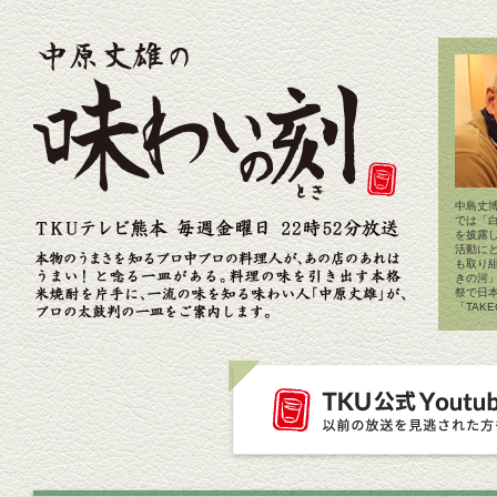
中島丈博
では「
を披露
活動に
も取り
きの河
祭で日
「TAK