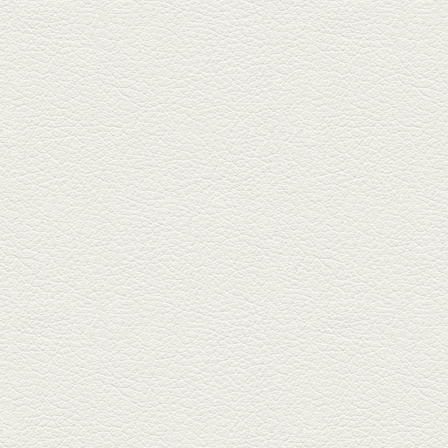
どんぐりﾎﾟｰｸ西京焼き
西銀座通り、若き和の料理人の
名店「旬味こさか」で夏の味を
堪能...
2025年5月23日放送
明太もちチーズもんじゃ
銀座中通りで深夜３時まで営業
している「もんじゃ焼きかめの
や」...
2025年5月2日放送
ミックス水餃子＆麻婆豆
腐
新水前寺駅そばの人気店「中華
料理 福来亭」へ。「しろ」ロッ
ク...
2025年4月11日放送
きびなごの塩焼き＆黒豚
しゃぶしゃぶ
春の[熊本屋台村]で昼飲みの刻。
[かごっま屋台 黒で乾杯]で「銀...