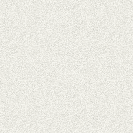
2026年1月9日放送
酢だこ＆焼ぎょうざ
健軍で人吉の有名店のぎょうざ
を！『松龍軒健軍店』で、味わ
いの刻...
2025年12月19日放送
おばんざい三種盛＆麻婆
豆腐
東区月出『中華酒場アガレヤ』
は、スパイスが効いた一味違う
中華が...
2025年11月28日放送
ごま鯛＆牛すじ大根
名店揃いの並木坂ドルハウスビ
ルに今年生まれた新たな名店、
『家庭...
2025年11月7日放送
贅沢馬刺し盛合せ＆極上
馬肉しゃぶしゃぶ