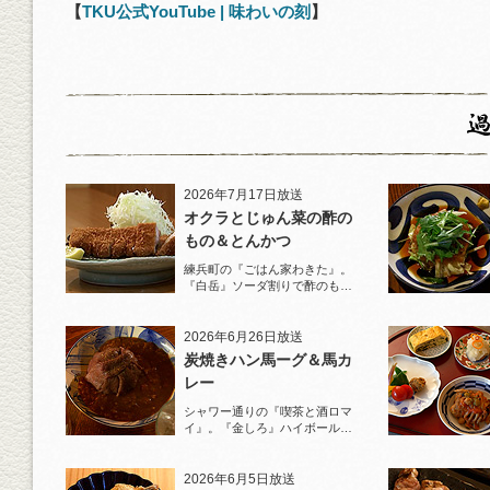
【
TKU公式YouTube | 味わいの刻
】
2026年7月17日放送
オクラとじゅん菜の酢の
もの＆とんかつ
練兵町の『ごはん家わきた』。
『白岳』ソーダ割りで酢のもの
と名物とんかつを堪能！
2026年6月26日放送
炭焼きハン馬ーグ＆馬カ
レー
シャワー通りの『喫茶と酒ロマ
イ』。『金しろ』ハイボールで
馬料理を堪能！
2026年6月5日放送