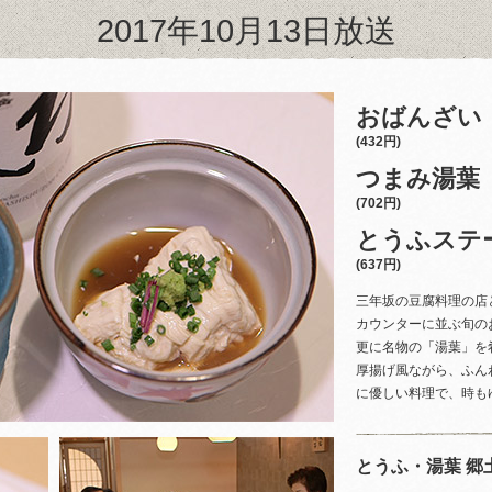
2017年10月13日放送
おばんざい
(432円)
つまみ湯葉
(702円)
とうふステ
(637円)
三年坂の豆腐料理の店
カウンターに並ぶ旬の
更に名物の「湯葉」を
厚揚げ風ながら、ふん
に優しい料理で、時も
とうふ・湯葉 郷