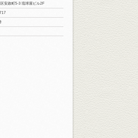
区安政町5-3 琉球屋ビル2F
717
時