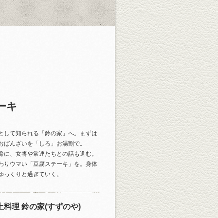
ーキ
として知られる「鈴の家」へ。まずは
おばんざいを「しろ」お湯割で。
肴に、女将や常連たちとの話も進む。
わりウマい「豆腐ステーキ」を。身体
ゆっくりと過ぎていく。
土料理 鈴の家(すずのや)