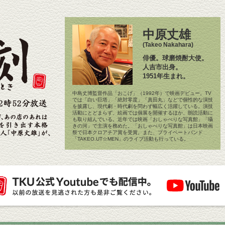
中原丈雄
(Takeo Nakahara)
俳優。球磨焼酎大使。
人吉市出身。
1951年生まれ。
中島丈博監督作品「おこげ」（1992年）で映画デビュー。TV
では「白い巨塔」「絶対零度」「真田丸」などで個性的な演技
を披露し、現代劇・時代劇を問わず幅広く活躍している。演技
活動にとどまらず、絵画では個展を開催するほか、朗読活動に
も取り組んでいる。近年では映画「おしゃべりな写真館」「囁
きの河」で主演を務めた。「おしゃべりな写真館」は日本映画
祭で日本クロアチア賞を受賞。また、プライベートバンド
「TAKEO.UT☆MEN」のライブ活動も行っている。