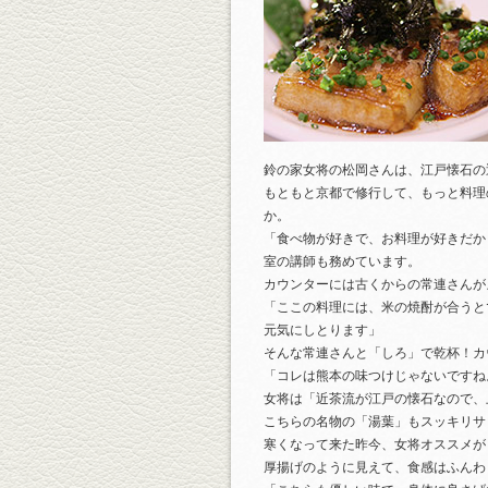
鈴の家女将の松岡さんは、江戸懐石の
もともと京都で修行して、もっと料理
か。
「食べ物が好きで、お料理が好きだか
室の講師も務めています。
カウンターには古くからの常連さんが
「ここの料理には、米の焼酎が合うと
元気にしとります」
そんな常連さんと「しろ」で乾杯！カ
「コレは熊本の味つけじゃないですね
女将は「近茶流が江戸の懐石なので、
こちらの名物の「湯葉」もスッキリサ
寒くなって来た昨今、女将オススメが
厚揚げのように見えて、食感はふんわ