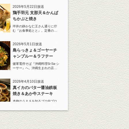
2026年5月22日放送
鶏手羽元 支那天＆かんぱ
ちかぶと焼き
坪井の静かな仁王さん通りに佇
む『お食事処とと』。定番の
『しろ』水割りで乾杯！
2026年5月1日放送
島らっきょ＆ゴーヤーチ
ャンプルー＆ラフテー
健軍電停そば『沖縄料理Si-Sa-シ
ーサー』へ。沖縄生まれの店主
と『しろ』水割で乾杯！
2026年4月10日放送
真イカのバター醤油鉄板
焼き＆あか牛ステーキ
本物のうまさを知るプロ中プロ
の料理人が、あの店のあれはう
まい！と唸る一皿がある。
2026年3月20日放送
原始焼き 大トロ鰯の塩焼