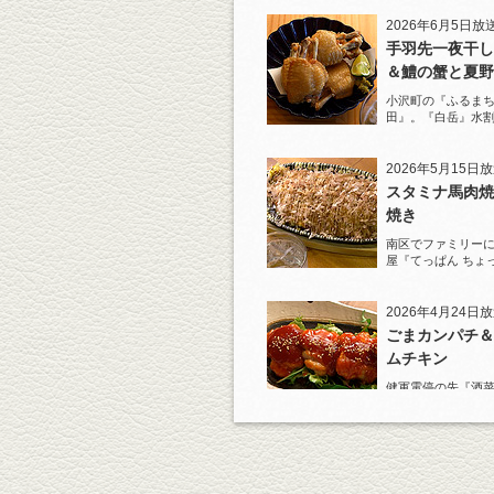
2026年6月5日放
手羽先一夜干し
＆鱧の蟹と夏野
ジュレがけ
小沢町の『ふるまち
田』。『白岳』水
一夜干しから揚げ
を堪能！
2026年5月15日
スタミナ馬肉焼
焼き
南区でファミリー
屋『てっぱん ちょ
道の『白岳』水割
2026年4月24日
ごまカンパチ＆
ムチキン
健軍電停の先『酒菜
り』へ。『KAOR
杯！まずは『ごま
肴に。
2026年4月3日放
元祖 鶏焼売＆