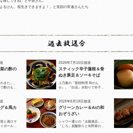
な感じですね」と中原さん。
よるけん、長生きできますよ！」と笑顔の常連さんたち
放送
2026年7月10日放送
菜の酢の
スティック辛子蓮根＆骨
ぬき豚足＆ソーキそば
家わきた』。
上乃裏の『普段料理 和がん
りで酢のもの
せ』。『白岳』水割りで辛子蓮
堪能！
根と豚足、ソーキそばを堪能！
放送
2026年6月19日放送
グ＆馬カ
グリーンカレー＆Aiの和
おぞうざい
喫茶と酒ロマ
シャワー通りの『太陽酒店』。
ハイボールで
『しろ』炭酸割りと旬野菜のお
ぞうざいで乾杯！