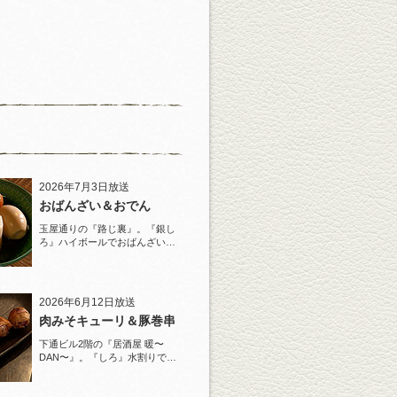
2026年7月3日放送
おばんざい＆おでん
玉屋通りの『路じ裏』。『銀し
ろ』ハイボールでおばんざいと
おでんを堪能！
2026年6月12日放送
肉みそキューリ＆豚巻串
下通ビル2階の『居酒屋 暖〜
DAN〜』。『しろ』水割りで夏
らしい豚巻串を堪能！