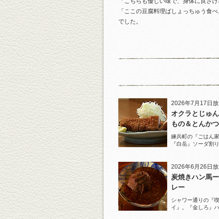
「こちらも優しい味で、身体に良さげ
「ここの豆腐料理ばしょっちゅう食べ
でした。
2026年7月17日
オクラとじゅん
もの＆とんかつ
練兵町の『ごはん
『白岳』ソーダ割
と名物とんかつを
2026年6月26日
炭焼きハン馬ー
レー
シャワー通りの『
イ』。『金しろ』
馬料理を堪能！