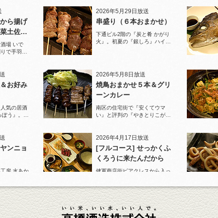
送
2026年5月29日放送
から揚げ
串盛り（６本おまかせ）
菜土佐酢
下通ビル2階の『炭と肴 かがり
火』。初夏の『銀しろ』ハイボ
酒場 いで
ールと炭火の串盛りおまかせで
割りで手羽先
乾杯！
と夏限定の鱧
放送
2026年5月8日放送
＆お好み
焼鳥おまかせ５本＆グリ
ーンカレー
に人気の居酒
南区の住宅街で『安くてウマ
っぽう』。王
い』と評判の『やきとりこがめ
りで乾杯！
ちゃん』へ。『焼鳥おまかせ５
本』人気の『皮』がパリパリで
ジューシー！
放送
2026年4月17日放送
ヤンニョ
[フルコース] せっかくふ
くろうに来たんだから
工房 水あか
健軍商店街ピアクレスから入っ
U』ロックで乾
た路地でランチも人気の店『ご
カンパチ』を
はんや ふくろう』。
送
2026年3月27日放送
牛テールの
ポテトサラダ＆油淋鶏