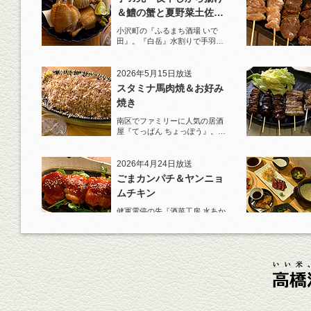
＆鱧の蟹と夏野菜土佐酢
ジュレがけ
小沢町の『ふるまち酒場 いで
田』。『白岳』水割りで手羽先
一夜干しから揚げと夏限定の鱧
を堪能！
2026年5月15日放送
スタミナ馬肉焼＆お好み
焼き
南区でファミリーに人気の居酒
屋『てっぱん ちょっぽう』。王
道の『白岳』水割りで乾杯！
2026年4月24日放送
ごまカンパチ＆ヤンニョ
ムチキン
健軍電停の先『酒菜工房 水あか
り』へ。『KAORU』ロックで乾
杯！まずは『ごまカンパチ』を
肴に。
2026年4月3日放送
元祖 鶏焼売＆牛テールの
土鍋めし
健軍電停そば『湯気立つ料理』