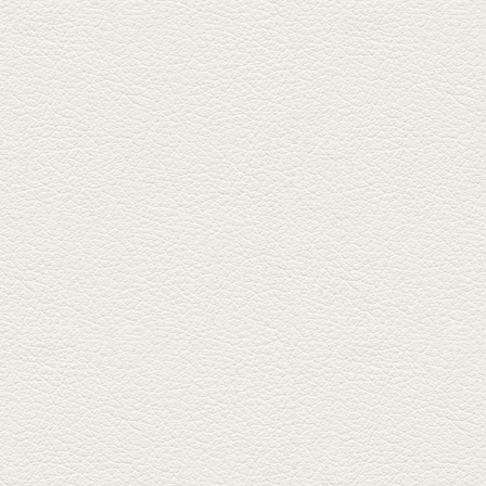
西銀座通り、若き和の料理人の
名店「旬味こさか」で夏の味を
堪能...
2025年5月23日放送
明太もちチーズもんじゃ
銀座中通りで深夜３時まで営業
している「もんじゃ焼きかめの
や」...
2025年5月2日放送
ミックス水餃子＆麻婆豆
腐
新水前寺駅そばの人気店「中華
料理 福来亭」へ。「しろ」ロッ
ク...
2025年4月11日放送
きびなごの塩焼き＆黒豚
しゃぶしゃぶ
春の[熊本屋台村]で昼飲みの刻。
[かごっま屋台 黒で乾杯]で「銀...