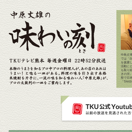
中島丈博
では「
を披露
活動に
も取り
きの河
祭で日
「TAK