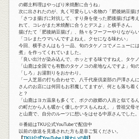
の郷土料理はやっぱり米焼酎に合うね」
次に出されたのが、丸く可愛らしい名物の「肥後納豆揚
「さつま揚げに対抗して、すり身を使った肥後揚げば考
れて、コレがまた米焼酎に合うとデスよ」と横手さん。
揚げたて「肥後納豆揚げ」、熱々をフーフーやりながら
「コレまたウマいんですよねえ。クセになる味わい」
今回、横手さんはもう一品、旬のタケノコでメニューに
煮」を作ってくれていました。
「良い出汁が染み込んで、ホッとする味ですねえ。タケ
「山鹿は全国でも有数のタケノコの産地なんですよ」旬
「しろ」お湯割りをおかわり。
「一人芝居の打ち合わせで、八千代座倶楽部の戸澤さん
さんのお店には何回もお邪魔してますが、何とも落ち着
と？
「山鹿はヨカ温泉も多くて、ボクの故郷の人吉と似てる
の町だから人も暖かく優しかデスもんねえ。」曾祖父母
と山鹿で、自分のルーツに想いをはせる中原さんでした
※番組はTKU公式YouTubeで配信中
以前の放送を見逃された方も是非ご覧ください。
【
TKU公式YouTube | 味わいの刻
】