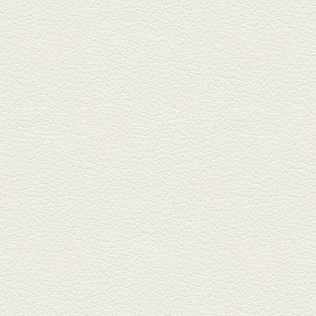
2025年3月21日放送
薩摩赤鶏のころころ焼き
＆カツオの藁焼き
三年坂通りのビル２階「焼鳥こ
ろころ」はオシャレな店構えで
炭火...
2025年2月28日放送
踊る車海老＆あか牛串 ウ
ニとキャビア乗せ
ホテル日航熊本の裏、創作串揚
げの新たな店「串ハル」へ「銀
しろ...
2025年2月7日放送
マグロのレアカツ＆合鴨
とカブのゆず煮
酒場通りの「料理屋じぃ」で昼
飲みの刻。「しろ」お湯割で店
主ご...
2025年1月17日放送
燻製ポーク＆特製和風石