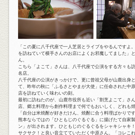
「この夏に八千代座で一人芝居とライブをやるんですよ
を訪ねていて横手さんのお店によくお邪魔してました」
ん。
こちら「よこて」さんは、八千代座で公演をする方々も
名店。
八千代座の公演がきっかけで、更に曾祖父母が山鹿出身
て、昨年の秋に「ふるさとやまが大使」に任命された中
店を訪ねていく味わいの刻。
最初に訪ねたのが、山鹿市役所も近い「割烹よこて」さん
店、郷土料理から創作料理まで何でもおいしく、どれも
「自分は米焼酎が好きだけん、焼酎に合う料理ばかりで
熊本ならではの「ひともじのぐるぐる」に揚げたて自家
ン」が出されます。ひともじのぐるぐるをシャキシャキ
サクサク！と良い音立てていただく中原さん。「コレこ