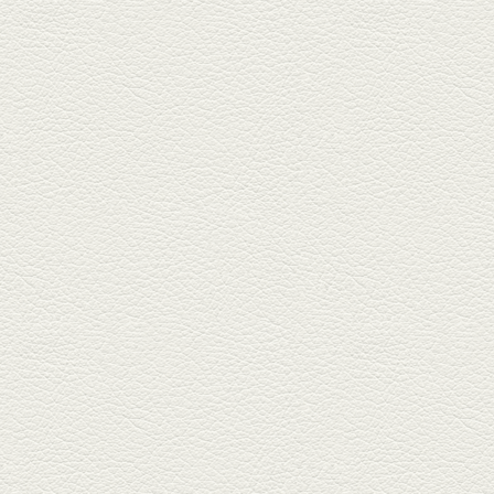
が名物の『yuge(ゆげ)』へ。
『白岳』を使った『旨み緑茶
割』で乾杯！
2026年3月13日放送
焼鳥おまかせ８本
健軍自衛隊通り『焼鳥 菖蒲谷』
で最高級の焼鳥を味わう。『銀
しろ...
2026年2月20日放送
1000円で飲めますｾｯﾄ＆
至福のﾊﾑｶﾂ など
東区の健軍電停のそば『居酒屋
食堂いしばしさん家』は、賑や
かでお...
2026年1月30日放送
焼き餃子＆海老チリ
栄通りの路地奥、隠れ家的な店
『富富飯店 新市街酒家』へ。２
階に...
2026年1月9日放送