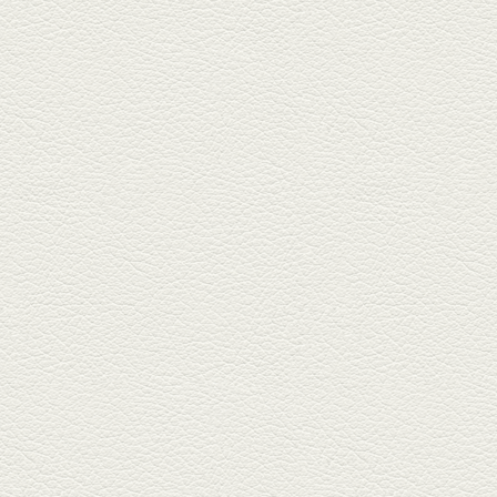
2025年8月15日放送
お刺身盛り合わせ＆干物
盛りの七輪焼き
酒場通りの「食楽みかげ」は、
オーナーこだわりの魚料理が味
わえ...
2025年7月25日放送
朝ごはんプレート＆かん
ぱちのカマ(塩焼き)
並木坂では珍しい朝ごはんの店
「コルハコ」で昼飲みの刻。
「銀し...
2025年7月4日放送
生姜香る鮭とイクラの土
鍋ご飯 など
銀杏中通りにこの春オープンし
た「創作ダイニング真」へ。暑
い夏...
2025年6月13日放送
ﾊﾓの季節野菜あんかけ＆
どんぐりﾎﾟｰｸ西京焼き