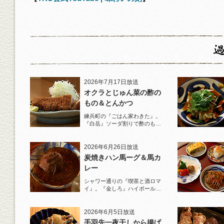
2026年7月17日放送
オクラとじゅん菜の酢の
もの＆とんかつ
練兵町の『ごはん家わきた』。
『白岳』ソーダ割りで酢のもの
と名物とんかつを堪能！
2026年6月26日放送
炭焼きハン馬ーグ＆馬カ
レー
シャワー通りの『喫茶と酒ロマ
イ』。『金しろ』ハイボールで
馬料理を堪能！
2026年6月5日放送
手羽先一夜干しから揚げ