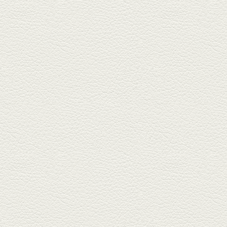
焼おこげ
北区の飛田バイパスで人気の創
作家庭料理の店「ソラクル」
へ。「...
2024年12月27日放送
バーニャカウダ＆焼き鳥
＆もつ鍋
COCOSA裏の「焼鳥えーす」は
福岡で人気の焼鳥店。乾杯は
KAORUハ...
2024年12月6日放送
串揚げ六種盛＆ゼロ秒馬
しゃぶ鍋
銀座通り「串揚げ秀」で旬の野
菜と魚介の串揚げで味わいの
刻。「...
2024年11月15日放送
[黒毛和牛串]カルビ・シ
ャトーブリアン など
北栄通りに今年オープンした
「串焼き家澤」は黒毛和牛をリ