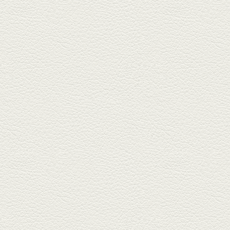
籠町通り『熊本郷土料理 酒ト肴
もなか』で熊本県産の馬肉料理
を！...
2025年10月17日放送
ヒレ焼き＆牛ひれ肉汁カ
レー
武蔵小路で人気の『ヒレ肉じゅ
んちゃん』へ。『銀ハイ』で乾
杯！ブ...
2025年9月26日放送
フォンダンエッグ＆二郎
系にんにくパスタ
北区麻生田の人気店『多酒多菜
満月』へ。『しろ』水割で乾
杯！出...
2025年9月5日放送
あくまのポテサラ＆変わ
り天ぷら盛り合わせ
武蔵小路の「たぬきと銀杏」で
自慢の「変わり天ぷら」を
「KAORU」...