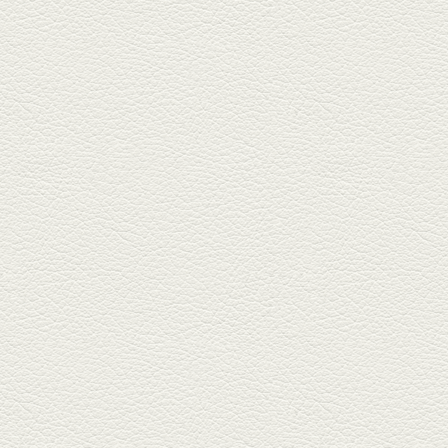
酢だこ＆焼ぎょうざ
健軍で人吉の有名店のぎょうざ
を！『松龍軒健軍店』で、味わ
いの刻...
2025年12月19日放送
おばんざい三種盛＆麻婆
豆腐
東区月出『中華酒場アガレヤ』
は、スパイスが効いた一味違う
中華が...
2025年11月28日放送
ごま鯛＆牛すじ大根
名店揃いの並木坂ドルハウスビ
ルに今年生まれた新たな名店、
『家庭...
2025年11月7日放送
贅沢馬刺し盛合せ＆極上
馬肉しゃぶしゃぶ