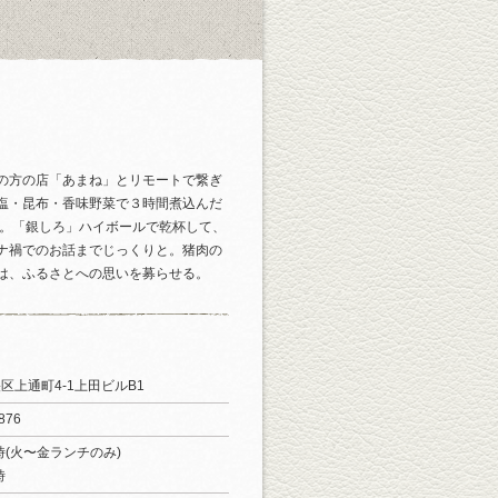
の方の店「あまね」とリモートで繋ぎ
塩・昆布・香味野菜で３時間煮込んだ
介。「銀しろ」ハイボールで乾杯して、
ナ禍でのお話までじっくりと。猪肉の
は、ふるさとへの思いを募らせる。
区上通町4-1上田ビルB1
876
4時(火〜金ランチのみ)
時