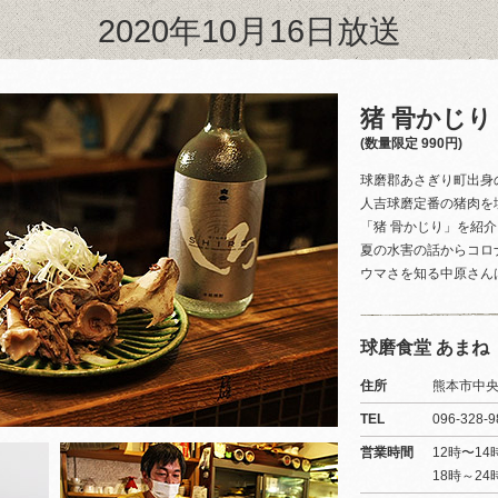
2020年10月16日放送
猪 骨かじり
(数量限定 990円)
球磨郡あさぎり町出身
人吉球磨定番の猪肉を
「猪 骨かじり」を紹
夏の水害の話からコロ
ウマさを知る中原さん
球磨食堂 あまね
住所
熊本市中央
TEL
096-328-9
営業時間
12時〜1
18時～24