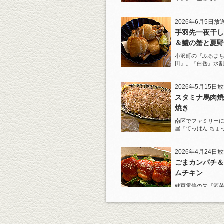
馬料理を堪能！
2026年6月5日放
手羽先一夜干し
＆鱧の蟹と夏野
ジュレがけ
小沢町の『ふるまち
田』。『白岳』水
一夜干しから揚げ
を堪能！
2026年5月15日
スタミナ馬肉焼
焼き
南区でファミリー
屋『てっぱん ちょ
道の『白岳』水割
2026年4月24日
ごまカンパチ＆
ムチキン
健軍電停の先『酒菜
り』へ。『KAOR
杯！まずは『ごま
肴に。
2026年4月3日放