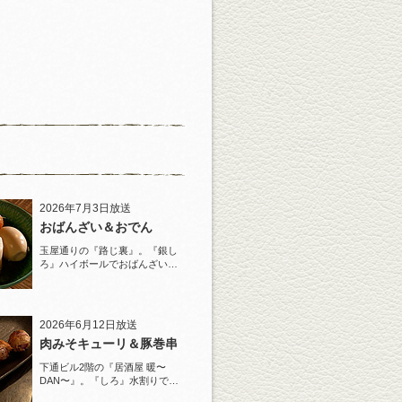
2026年7月3日放送
おばんざい＆おでん
玉屋通りの『路じ裏』。『銀し
ろ』ハイボールでおばんざいと
おでんを堪能！
2026年6月12日放送
肉みそキューリ＆豚巻串
下通ビル2階の『居酒屋 暖〜
DAN〜』。『しろ』水割りで夏
らしい豚巻串を堪能！