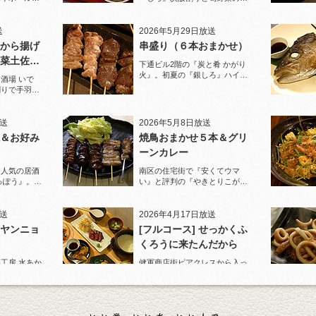
ぞうざいで乾杯！
送
2026年5月29日放送
から揚げ
串盛り（６本おまかせ）
菜土佐酢
下通ビル2階の『炭と肴 かがり
火』。初夏の『銀しろ』ハイボ
酒場 いで
ールと炭火の串盛りおまかせで
割りで手羽先
乾杯！
と夏限定の鱧
放送
2026年5月8日放送
＆お好み
焼鳥おまかせ５本＆グリ
ーンカレー
に人気の居酒
南区の住宅街で『安くてウマ
っぽう』。王
い』と評判の『やきとりこがめ
りで乾杯！
ちゃん』へ。『焼鳥おまかせ５
本』人気の『皮』がパリパリで
ジューシー！
放送
2026年4月17日放送
ヤンニョ
[フルコース] せっかくふ
くろうに来たんだから
工房 水あか
健軍商店街ピアクレスから入っ
U』ロックで乾
た路地でランチも人気の店『ご
カンパチ』を
はんや ふくろう』。
送
2026年3月27日放送