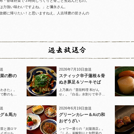
布・香味野菜で３時間じっくりと骨ごと煮込んだもの。
は力強い味わいですよね。」と彌永さん。
故郷に帰りたい！と思いますねえ。人吉球磨の皆さんの
放送
2026年7月10日放送
菜の酢の
スティック辛子蓮根＆骨
ぬき豚足＆ソーキそば
家わきた』。
上乃裏の『普段料理 和がん
りで酢のもの
せ』。『白岳』水割りで辛子蓮
堪能！
根と豚足、ソーキそばを堪能！
放送
2026年6月19日放送
グ＆馬カ
グリーンカレー＆Aiの和
おぞうざい
喫茶と酒ロマ
シャワー通りの『太陽酒店』。
ハイボールで
『しろ』炭酸割りと旬野菜のお