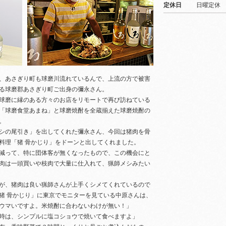
定休日
日曜定休
、あさぎり町も球磨川流れているんで、上流の方で被害
る球磨郡あさぎり町ご出身の彌永さん。
球磨に縁のある方々のお店をリモートで再び訪ねている
「球磨食堂あまね」と球磨焼酎を全蔵揃えた球磨焼酎の
。
シの尾引き」を出してくれた彌永さん、今回は猪肉を骨
料理「猪 骨かじり」をドーンと出してくれました。
減って、特に団体客が無くなったもので、この機会にと
肉は一頭買いや枝肉で大量に仕入れて、猟師メシみたい
が、猪肉は良い猟師さんが上手くシメてくれているので
猪 骨かじり」に東京でモニターを見ている中原さんは、
ウマいですよ。米焼酎に合わないわけが無い！」
時は、シンプルに塩コショウで焼いて食べますよ」