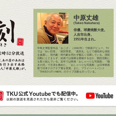
中原丈雄
(Takeo Nakahara)
俳優。球磨焼酎大使。
人吉市出身。
1951年生まれ。
中島丈博監督作品「おこげ」（1992年）で映画デビュー。TV
では「白い巨塔」「絶対零度」「真田丸」などで個性的な演技
を披露し、現代劇・時代劇を問わず幅広く活躍している。演技
活動にとどまらず、絵画では個展を開催するほか、朗読活動に
も取り組んでいる。近年では映画「おしゃべりな写真館」「囁
きの河」で主演を務めた。「おしゃべりな写真館」は日本映画
祭で日本クロアチア賞を受賞。また、プライベートバンド
「TAKEO.UT☆MEN」のライブ活動も行っている。