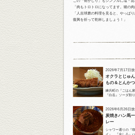
この「骨かじり」もシンプルに塩・昆
「肉もトロトロになってます。猪の肉
「人吉球磨の料理を見ると、やっぱり
復興を祈って乾杯しましょう！」
2026年7月17日
オクラとじゅん
もの＆とんかつ
練兵町の『ごはん
『白岳』ソーダ割
と名物とんかつを
2026年6月26日
炭焼きハン馬ー
レー
シャワー通りの『
イ』。『金しろ』