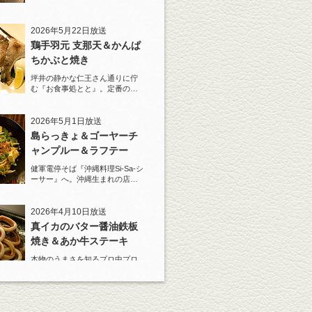
2026年5月22日放送
鶏手羽元 支那天＆かんぱ
ちかぶと焼き
坪井の静かな仁王さん通りに佇
む『お食事処とと』。定番の
『しろ』水割りで乾杯！
2026年5月1日放送
島らっきょ＆ゴーヤーチ
ャンプルー＆ラフテー
健軍電停そば『沖縄料理Si-Sa-シ
ーサー』へ。沖縄生まれの店主
と『しろ』水割で乾杯！
2026年4月10日放送
真イカのバター醤油鉄板
焼き＆あか牛ステーキ
本物のうまさを知るプロ中プロ
の料理人が、あの店のあれはう
まい！と唸る一皿がある。
2026年3月20日放送