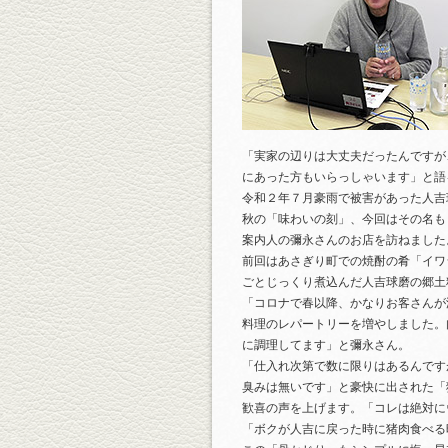
「実家の辺りは大丈夫だったんですが
にあった方もいらっしゃいます」と語
令和２年７月豪雨で被害があった人吉
秋の「味わいの刻」、今回はその名も
案内人の彌永さんのお店を訪ねました
前回はあさぎり町での焼酎の肴「イワ
ごとじっくり煮込んだ人吉球磨の郷土
「コロナで春以降、かなりお客さんが
料理のレパートリーを増やしました。
に調理してます」と彌永さん。
「仕入れ次第で数に限りはあるんです
臭みは無いです」と豪快に出された「
歓喜の声を上げます。「コレは絶対に
「ボクが人吉に戻った時に猪肉食べる