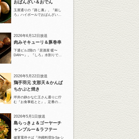
おばんざい＆おでん
玉屋通りの『路じ裏』。『銀し
ろ』ハイボールでおばんざいと
おでんを堪能！
2026年6月12日放送
肉みそキューリ＆豚巻串
下通ビル2階の『居酒屋 暖〜
DAN〜』。『しろ』水割りで夏
らしい豚巻串を堪能！
2026年5月22日放送
鶏手羽元 支那天＆かんぱ
ちかぶと焼き
坪井の静かな仁王さん通りに佇
む『お食事処とと』。定番の
『しろ』水割りで乾杯！
2026年5月1日放送
島らっきょ＆ゴーヤーチ
ャンプルー＆ラフテー
健軍電停そば『沖縄料理Si-Sa-シ