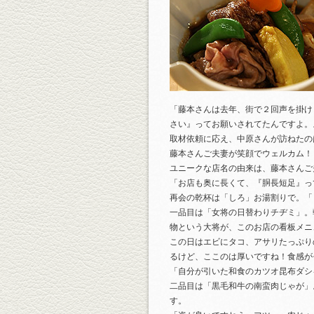
「藤本さんは去年、街で２回声を掛け
さい』ってお願いされてたんですよ。
取材依頼に応え、中原さんが訪ねたの
藤本さんご夫妻が笑顔でウェルカム！
ユニークな店名の由来は、藤本さんご
「お店も奥に長くて、『胴長短足』っ
再会の乾杯は「しろ」お湯割りで。「
一品目は「女将の日替わりチヂミ」。
物という大将が、このお店の看板メニ
この日はエビにタコ、アサリたっぷり
るけど、ここのは厚いですね！食感が
「自分が引いた和食のカツオ昆布ダシ
二品目は「黒毛和牛の南蛮肉じゃが」
す。