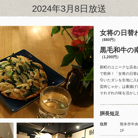
2024年3月8日放送
女将の日替
（880円）
黒毛和牛の
（1,200円）
新町のユニークな店名
で乾杯！「女将の日替
引いたダシを生地に入
蛮肉じゃか」は素揚げ
それぞれの味を活かし
胴長短足
住所
熊本市中央
1F