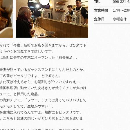
TEL
096-321-6
営業時間
17時〜23
定休日
水曜定休
られて『今度、新町でお店を開きますから、ぜひ来て下
ようやくお邪魔できて嬉しいです」
は新町に去年の年末にオープンした「胴長短足」。
夫妻が飼っているダックスフンドにちなんだものとか。
て名前がピッタリですよ」と中原さん。
まだ夜は冷えるから、お湯割りがウマいですねえ。」
韓国料理店に勤めていた女将さんが焼くチヂミが大の好
ューに、と採用した逸品。
の海鮮チヂミ。「フツー、チヂミは薄くてパリパリして
モチモチしてて、生地がウマい！」
を生地に入れてるんですよ。焼酎にもピッタリです」
。こちらも普通の肉じゃがとひと味もふた味も違いま