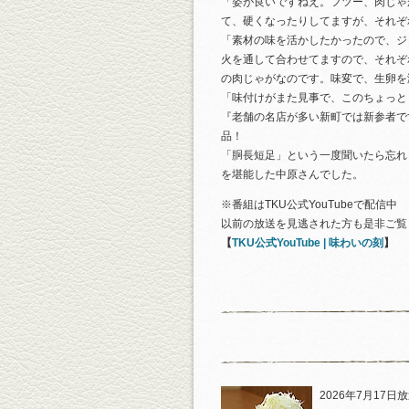
「姿が良いですねえ。フツー、肉じゃ
て、硬くなったりしてますが、それぞ
「素材の味を活かしたかったので、ジ
火を通して合わせてますので、それぞ
の肉じゃがなのです。味変で、生卵を
「味付けがまた見事で、このちょっと
『老舗の名店が多い新町では新参者で
品！
「胴長短足」という一度聞いたら忘れ
を堪能した中原さんでした。
※番組はTKU公式YouTubeで配信中
以前の放送を見逃された方も是非ご覧
【
TKU公式YouTube | 味わいの刻
】
2026年7月17日