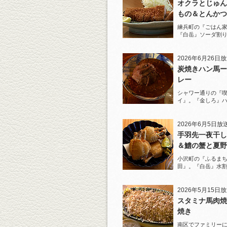
オクラとじゅん
もの＆とんかつ
練兵町の『ごはん
『白岳』ソーダ割
と名物とんかつを
2026年6月26日
炭焼きハン馬ー
レー
シャワー通りの『
イ』。『金しろ』
馬料理を堪能！
2026年6月5日放
手羽先一夜干し
＆鱧の蟹と夏野
ジュレがけ
小沢町の『ふるまち
田』。『白岳』水
一夜干しから揚げ
を堪能！
2026年5月15日
スタミナ馬肉焼
焼き
南区でファミリー