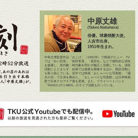
中原丈雄
(Takeo Nakahara)
俳優。球磨焼酎大使。
人吉市出身。
1951年生まれ。
中島丈博監督作品「おこげ」（1992年）で映画デビュー。TV
では「白い巨塔」「絶対零度」「真田丸」などで個性的な演技
を披露し、現代劇・時代劇を問わず幅広く活躍している。演技
活動にとどまらず、絵画では個展を開催するほか、朗読活動に
も取り組んでいる。近年では映画「おしゃべりな写真館」「囁
きの河」で主演を務めた。「おしゃべりな写真館」は日本映画
祭で日本クロアチア賞を受賞。また、プライベートバンド
「TAKEO.UT☆MEN」のライブ活動も行っている。