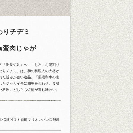
わりチヂミ
南蛮肉じゃが
の「胴長短足」へ。「しろ」お湯割り
わりチヂミ」は、和の料理人の大将が
れた旨みが強い逸品。「黒毛和牛の南
したジャガイモに和牛を合わせ、食材
た料理。どちらも焼酎が進む味わい。
区新町4-1-8 新町マリオンパレス飛鳥