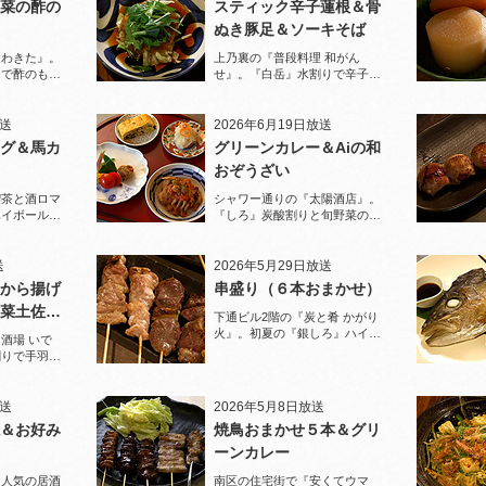
菜の酢の
スティック辛子蓮根＆骨
ぬき豚足＆ソーキそば
家わきた』。
上乃裏の『普段料理 和がん
りで酢のもの
せ』。『白岳』水割りで辛子蓮
堪能！
根と豚足、ソーキそばを堪能！
放送
2026年6月19日放送
グ＆馬カ
グリーンカレー＆Aiの和
おぞうざい
喫茶と酒ロマ
シャワー通りの『太陽酒店』。
ハイボールで
『しろ』炭酸割りと旬野菜のお
ぞうざいで乾杯！
送
2026年5月29日放送
から揚げ
串盛り（６本おまかせ）
菜土佐酢
下通ビル2階の『炭と肴 かがり
火』。初夏の『銀しろ』ハイボ
酒場 いで
ールと炭火の串盛りおまかせで
割りで手羽先
乾杯！
と夏限定の鱧
放送
2026年5月8日放送
＆お好み
焼鳥おまかせ５本＆グリ
ーンカレー
に人気の居酒
南区の住宅街で『安くてウマ