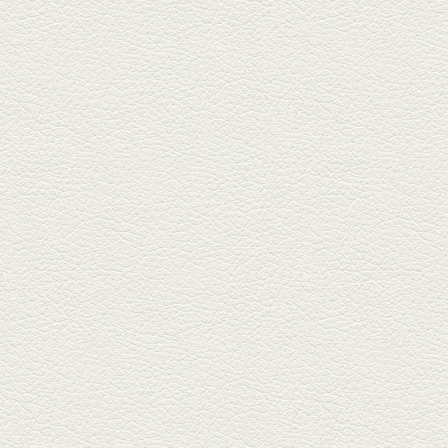
2025年11月7日放送
贅沢馬刺し盛合せ＆極上
馬肉しゃぶしゃぶ
籠町通り『熊本郷土料理 酒ト肴
もなか』で熊本県産の馬肉料理
を！...
2025年10月17日放送
ヒレ焼き＆牛ひれ肉汁カ
レー
武蔵小路で人気の『ヒレ肉じゅ
んちゃん』へ。『銀ハイ』で乾
杯！ブ...
2025年9月26日放送
フォンダンエッグ＆二郎
系にんにくパスタ
北区麻生田の人気店『多酒多菜
満月』へ。『しろ』水割で乾
杯！出...
2025年9月5日放送
あくまのポテサラ＆変わ