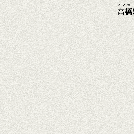
2026年4月3日放送
元祖 鶏焼売＆牛テールの
土鍋めし
健軍電停そば『湯気立つ料理』
が名物の『yuge(ゆげ)』へ。
『白岳』を使った『旨み緑茶
割』で乾杯！
2026年3月13日放送
焼鳥おまかせ８本
健軍自衛隊通り『焼鳥 菖蒲谷』
で最高級の焼鳥を味わう。『銀
しろ...
2026年2月20日放送
1000円で飲めますｾｯﾄ＆
至福のﾊﾑｶﾂ など
東区の健軍電停のそば『居酒屋
食堂いしばしさん家』は、賑や
かでお...
2026年1月30日放送
焼き餃子＆海老チリ
栄通りの路地奥、隠れ家的な店