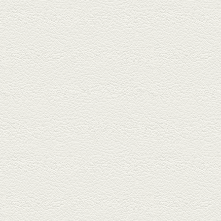
『富富飯店 新市街酒家』へ。２
階に...
2026年1月9日放送
酢だこ＆焼ぎょうざ
健軍で人吉の有名店のぎょうざ
を！『松龍軒健軍店』で、味わ
いの刻...
2025年12月19日放送
おばんざい三種盛＆麻婆
豆腐
東区月出『中華酒場アガレヤ』
は、スパイスが効いた一味違う
中華が...
2025年11月28日放送
ごま鯛＆牛すじ大根
名店揃いの並木坂ドルハウスビ
ルに今年生まれた新たな名店、
『家庭...