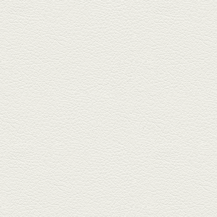
り天ぷら盛り合わせ
武蔵小路の「たぬきと銀杏」で
自慢の「変わり天ぷら」を
「KAORU」...
2025年8月15日放送
お刺身盛り合わせ＆干物
盛りの七輪焼き
酒場通りの「食楽みかげ」は、
オーナーこだわりの魚料理が味
わえ...
2025年7月25日放送
朝ごはんプレート＆かん
ぱちのカマ(塩焼き)
並木坂では珍しい朝ごはんの店
「コルハコ」で昼飲みの刻。
「銀し...
2025年7月4日放送
生姜香る鮭とイクラの土
鍋ご飯 など
銀杏中通りにこの春オープンし
た「創作ダイニング真」へ。暑
い夏...