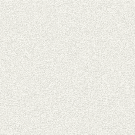
しゃぶしゃぶ
春の[熊本屋台村]で昼飲みの刻。
[かごっま屋台 黒で乾杯]で「銀...
2025年3月21日放送
薩摩赤鶏のころころ焼き
＆カツオの藁焼き
三年坂通りのビル２階「焼鳥こ
ろころ」はオシャレな店構えで
炭火...
2025年2月28日放送
踊る車海老＆あか牛串 ウ
ニとキャビア乗せ
ホテル日航熊本の裏、創作串揚
げの新たな店「串ハル」へ「銀
しろ...
2025年2月7日放送
マグロのレアカツ＆合鴨
とカブのゆず煮
酒場通りの「料理屋じぃ」で昼
飲みの刻。「しろ」お湯割で店