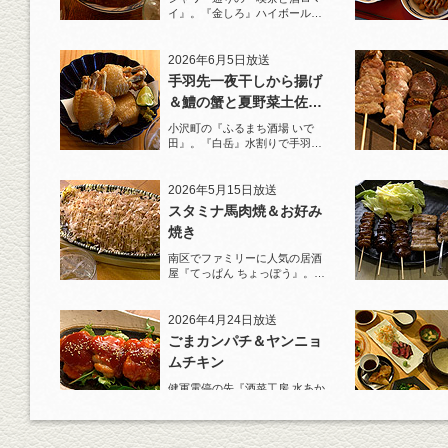
イ』。『金しろ』ハイボールで
馬料理を堪能！
2026年6月5日放送
手羽先一夜干しから揚げ
＆鱧の蟹と夏野菜土佐酢
ジュレがけ
小沢町の『ふるまち酒場 いで
田』。『白岳』水割りで手羽先
一夜干しから揚げと夏限定の鱧
を堪能！
2026年5月15日放送
スタミナ馬肉焼＆お好み
焼き
南区でファミリーに人気の居酒
屋『てっぱん ちょっぽう』。王
道の『白岳』水割りで乾杯！
2026年4月24日放送
ごまカンパチ＆ヤンニョ
ムチキン
健軍電停の先『酒菜工房 水あか
り』へ。『KAORU』ロックで乾
杯！まずは『ごまカンパチ』を
肴に。