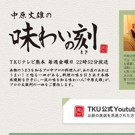
中島丈博
では「
を披露
活動に
も取り
きの河
祭で日
「TAK