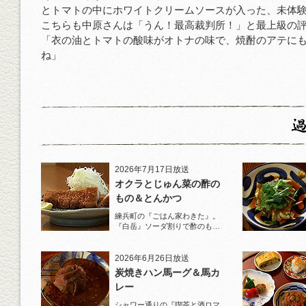
とトマトの中にホワイトクリームソースが入った、未体
こちらも中原さんは「うん！最高裁判所！」と最上級の
「衣の油とトマトの酸味がオトナの味で、焼酎のアテに
ね」
2026年7月17日放送
オクラとじゅん菜の酢の
もの＆とんかつ
練兵町の『ごはん家わきた』。
『白岳』ソーダ割りで酢のもの
と名物とんかつを堪能！
2026年6月26日放送
炭焼きハン馬ーグ＆馬カ
レー
シャワー通りの『喫茶と酒ロマ