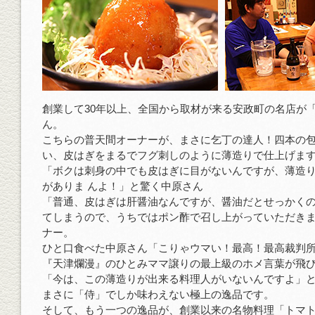
創業して30年以上、全国から取材が来る安政町の名店が
ん。
こちらの普天間オーナーが、まさに乞丁の達人！四本の
い、皮はぎをまるでフグ刺しのように薄造りで仕上げま
「ボクは刺身の中でも皮はぎに目がないんですが、薄造
がありま んよ！」と驚く中原さん
「普通、皮はぎは肝醤油なんですが、醤油だとせっかく
てしまうので、うちではポン酢で召し上がっていただき
ナー。
ひと口食べた中原さん「こりゃウマい！最高！最高裁判
『天津爛漫』のひとみママ譲りの最上級のホメ言葉が飛
「今は、この薄造りが出来る料理人がいないんですよ」
まさに「侍」でしか味わえない極上の逸品です。
そして、もう一つの逸品が、創業以来の名物料理「トマ