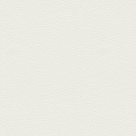
2025年6月13日放送
ﾊﾓの季節野菜あんかけ＆
どんぐりﾎﾟｰｸ西京焼き
西銀座通り、若き和の料理人の
名店「旬味こさか」で夏の味を
堪能...
2025年5月23日放送
明太もちチーズもんじゃ
銀座中通りで深夜３時まで営業
している「もんじゃ焼きかめの
や」...
2025年5月2日放送
ミックス水餃子＆麻婆豆
腐
新水前寺駅そばの人気店「中華
料理 福来亭」へ。「しろ」ロッ
ク...
2025年4月11日放送
きびなごの塩焼き＆黒豚