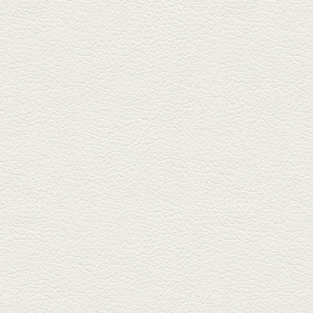
食堂いしばしさん家』は、賑や
かでお...
2026年1月30日放送
焼き餃子＆海老チリ
栄通りの路地奥、隠れ家的な店
『富富飯店 新市街酒家』へ。２
階に...
2026年1月9日放送
酢だこ＆焼ぎょうざ
健軍で人吉の有名店のぎょうざ
を！『松龍軒健軍店』で、味わ
いの刻...
2025年12月19日放送
おばんざい三種盛＆麻婆
豆腐
東区月出『中華酒場アガレヤ』
は、スパイスが効いた一味違う
中華が...
2025年11月28日放送