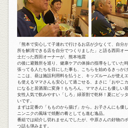
「熊本で安心して子連れで行けるお店が少なくて、自分
所を解消できる店を自分でつくりました」と語る西田オ
士だった西田オーナーが、熊本地震
の後に避難所を巡り、健康ケアの体操の指導をしていた
張ってる人たちを目にした事も、こちらを始めるきっか
ここは、昼は施設利用料を払うと、キッズルームが使え
も使えるママさんも安心して過ごせる、まさに「おやこ
になると居酒屋に変身！もちろん、ママさんにも優しい
女性人気で飲みやすい「しろ」緑茶割で乾杯！夏にピッ
いです。
まずは定番の「もものから揚げ」から。お子さんにも優
ニンニクの風味で焼酎の肴としても進む逸品。
番組では紹介し切れませんでしたが、中原さんの好物の
つ話も弾みます。