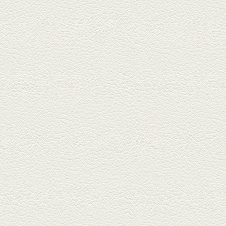
2025年7月4日放送
生姜香る鮭とイクラの土
鍋ご飯 など
銀杏中通りにこの春オープンし
た「創作ダイニング真」へ。暑
い夏...
2025年6月13日放送
ﾊﾓの季節野菜あんかけ＆
どんぐりﾎﾟｰｸ西京焼き
西銀座通り、若き和の料理人の
名店「旬味こさか」で夏の味を
堪能...
2025年5月23日放送
明太もちチーズもんじゃ
銀座中通りで深夜３時まで営業
している「もんじゃ焼きかめの
や」...
2025年5月2日放送
ミックス水餃子＆麻婆豆
腐