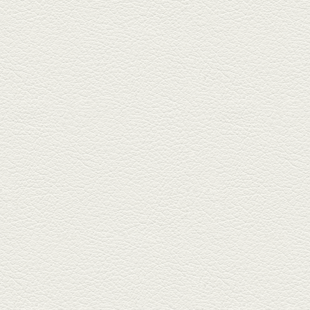
ごま鯛＆牛すじ大根
名店揃いの並木坂ドルハウスビ
ルに今年生まれた新たな名店、
『家庭...
2025年11月7日放送
贅沢馬刺し盛合せ＆極上
馬肉しゃぶしゃぶ
籠町通り『熊本郷土料理 酒ト肴
もなか』で熊本県産の馬肉料理
を！...
2025年10月17日放送
ヒレ焼き＆牛ひれ肉汁カ
レー
武蔵小路で人気の『ヒレ肉じゅ
んちゃん』へ。『銀ハイ』で乾
杯！ブ...
2025年9月26日放送
フォンダンエッグ＆二郎
系にんにくパスタ