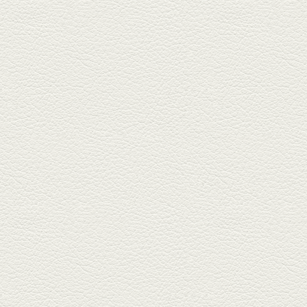
新水前寺駅そばの人気店「中華
料理 福来亭」へ。「しろ」ロッ
ク...
2025年4月11日放送
きびなごの塩焼き＆黒豚
しゃぶしゃぶ
春の[熊本屋台村]で昼飲みの刻。
[かごっま屋台 黒で乾杯]で「銀...
2025年3月21日放送
薩摩赤鶏のころころ焼き
＆カツオの藁焼き
三年坂通りのビル２階「焼鳥こ
ろころ」はオシャレな店構えで
炭火...
2025年2月28日放送
踊る車海老＆あか牛串 ウ
ニとキャビア乗せ
ホテル日航熊本の裏、創作串揚
げの新たな店「串ハル」へ「銀
しろ...