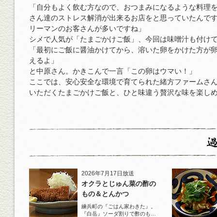
「自分もよく飲む方なので、おつまみになるような料理
さん達のストレス解消が出来るお店をと思っていたんで
リーマンのお客さんが多いですね」
シメで人気が「たまごかけご飯」、今回は味噌汁も付け
「最初にご飯に醤油かけてから、溶いた卵をかけた方が
えるよ」
と中原さん。かきこんで一言「この卵はウマい！」
ここでは、安心安全な環境で育てられた緒方ファームさ
いただくたまごかけご飯と、ひと味違う贅沢な味を楽し
2026年7月17日放送
オクラとじゅん菜の酢の
もの＆とんかつ
練兵町の『ごはん家わきた』。
『白岳』ソーダ割りで酢のもの