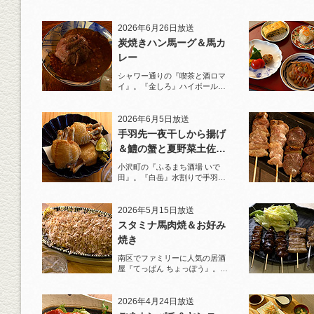
と名物とんかつを堪能！
2026年6月26日放送
炭焼きハン馬ーグ＆馬カ
レー
シャワー通りの『喫茶と酒ロマ
イ』。『金しろ』ハイボールで
馬料理を堪能！
2026年6月5日放送
手羽先一夜干しから揚げ
＆鱧の蟹と夏野菜土佐酢
ジュレがけ
小沢町の『ふるまち酒場 いで
田』。『白岳』水割りで手羽先
一夜干しから揚げと夏限定の鱧
を堪能！
2026年5月15日放送
スタミナ馬肉焼＆お好み
焼き
南区でファミリーに人気の居酒
屋『てっぱん ちょっぽう』。王
道の『白岳』水割りで乾杯！
2026年4月24日放送