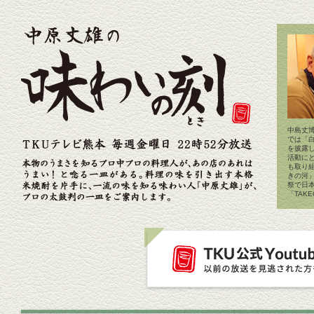
中島丈博
では「
を披露
活動に
も取り
きの河
祭で日
「TAK