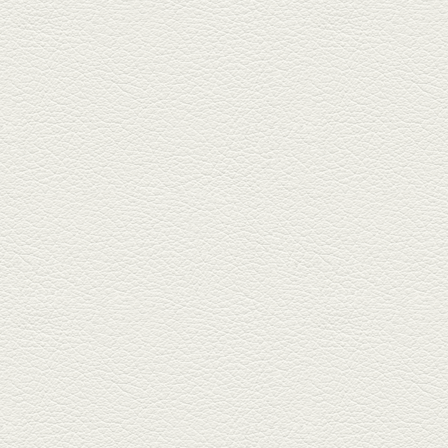
北区麻生田の人気店『多酒多菜
満月』へ。『しろ』水割で乾
杯！出...
2025年9月5日放送
あくまのポテサラ＆変わ
り天ぷら盛り合わせ
武蔵小路の「たぬきと銀杏」で
自慢の「変わり天ぷら」を
「KAORU」...
2025年8月15日放送
お刺身盛り合わせ＆干物
盛りの七輪焼き
酒場通りの「食楽みかげ」は、
オーナーこだわりの魚料理が味
わえ...
2025年7月25日放送
朝ごはんプレート＆かん
ぱちのカマ(塩焼き)
並木坂では珍しい朝ごはんの店
「コルハコ」で昼飲みの刻。
「銀し...