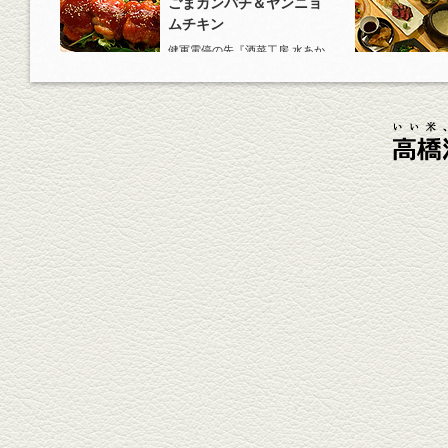
ごまカンパチ＆ヤンニョ
ムチキン
健軍電停の先『酒菜工房 水あか
り』へ。『KAORU』ロックで乾
杯！まずは『ごまカンパチ』を
肴に。
2026年4月3日放送
元祖 鶏焼売＆牛テールの
土鍋めし
健軍電停そば『湯気立つ料理』
が名物の『yuge(ゆげ)』へ。
『白岳』を使った『旨み緑茶
割』で乾杯！
2026年3月13日放送
焼鳥おまかせ８本
健軍自衛隊通り『焼鳥 菖蒲谷』
で最高級の焼鳥を味わう。『銀
しろ...
2026年2月20日放送
1000円で飲めますｾｯﾄ＆
至福のﾊﾑｶﾂ など
東区の健軍電停のそば『居酒屋