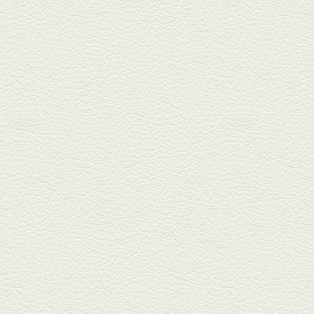
三年坂通りのビル２階「焼鳥こ
ろころ」はオシャレな店構えで
炭火...
2025年2月28日放送
踊る車海老＆あか牛串 ウ
ニとキャビア乗せ
ホテル日航熊本の裏、創作串揚
げの新たな店「串ハル」へ「銀
しろ...
2025年2月7日放送
マグロのレアカツ＆合鴨
とカブのゆず煮
酒場通りの「料理屋じぃ」で昼
飲みの刻。「しろ」お湯割で店
主ご...
2025年1月17日放送
燻製ポーク＆特製和風石
焼おこげ
北区の飛田バイパスで人気の創
作家庭料理の店「ソラクル」
へ。「...