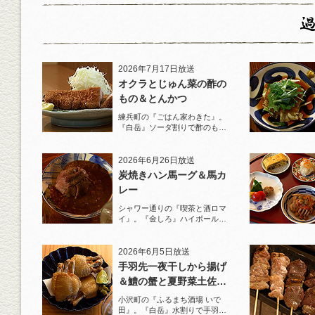
2026年7月17日放送
オクラとじゅん菜の酢の
もの＆とんかつ
練兵町の『ごはん家わきた』。
『白岳』ソーダ割りで酢のもの
と名物とんかつを堪能！
2026年6月26日放送
炭焼きハン馬ーグ＆馬カ
レー
シャワー通りの『喫茶と酒ロマ
イ』。『金しろ』ハイボールで
馬料理を堪能！
2026年6月5日放送
手羽先一夜干しから揚げ
＆鱧の蟹と夏野菜土佐酢
ジュレがけ
小沢町の『ふるまち酒場 いで
田』。『白岳』水割りで手羽先