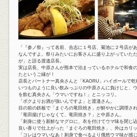
「『参ノ祭』って名前、合志に１号店、菊池に２号店が
なんですよ。祭りみたいにお客さんに盛り上がっていた
が」と語る渡邉店長。
実は店長、中原さんが熊本で泊まっているホテルで和食
たというご縁が！
店長とパートナー真央さんと「KAORU」ハイボールで乾
いつものように良い飲みっぷりの中原さんに負けじと、ウ
を飲む真央さん「ウマいですね！」とニッコリ。
「ボクよりお酒が強いんですよ」と渡邉さん。
目の前の鉄板で「まぐろの竜田焼き」が鮮やかに調理さ
「竜田揚げじゃなくて、竜田焼き？」と中原さん。
「刺身に使う新鮮なマグロに、衣を付けてウマ味を閉じ
良い香りで仕上がった「まぐろの竜田焼き」、外はカリ
「コレはウマいなあ！刺身で食べるより俄然ウマ味が感