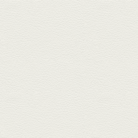
2025年5月23日放送
明太もちチーズもんじゃ
銀座中通りで深夜３時まで営業
している「もんじゃ焼きかめの
や」...
2025年5月2日放送
ミックス水餃子＆麻婆豆
腐
新水前寺駅そばの人気店「中華
料理 福来亭」へ。「しろ」ロッ
ク...
2025年4月11日放送
きびなごの塩焼き＆黒豚
しゃぶしゃぶ
春の[熊本屋台村]で昼飲みの刻。
[かごっま屋台 黒で乾杯]で「銀...
2025年3月21日放送
薩摩赤鶏のころころ焼き
＆カツオの藁焼き