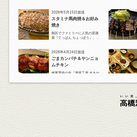
一夜干しから揚げと夏限定の鱧
を堪能！
2026年5月15日放送
スタミナ馬肉焼＆お好み
焼き
南区でファミリーに人気の居酒
屋『てっぱん ちょっぽう』。王
道の『白岳』水割りで乾杯！
2026年4月24日放送
ごまカンパチ＆ヤンニョ
ムチキン
健軍電停の先『酒菜工房 水あか
り』へ。『KAORU』ロックで乾
杯！まずは『ごまカンパチ』を
肴に。
2026年4月3日放送
元祖 鶏焼売＆牛テールの
土鍋めし
健軍電停そば『湯気立つ料理』
が名物の『yuge(ゆげ)』へ。
『白岳』を使った『旨み緑茶
割』で乾杯！
2026年3月13日放送