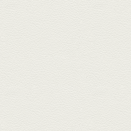
ヒレ焼き＆牛ひれ肉汁カ
レー
武蔵小路で人気の『ヒレ肉じゅ
んちゃん』へ。『銀ハイ』で乾
杯！ブ...
2025年9月26日放送
フォンダンエッグ＆二郎
系にんにくパスタ
北区麻生田の人気店『多酒多菜
満月』へ。『しろ』水割で乾
杯！出...
2025年9月5日放送
あくまのポテサラ＆変わ
り天ぷら盛り合わせ
武蔵小路の「たぬきと銀杏」で
自慢の「変わり天ぷら」を
「KAORU」...
2025年8月15日放送
お刺身盛り合わせ＆干物
盛りの七輪焼き