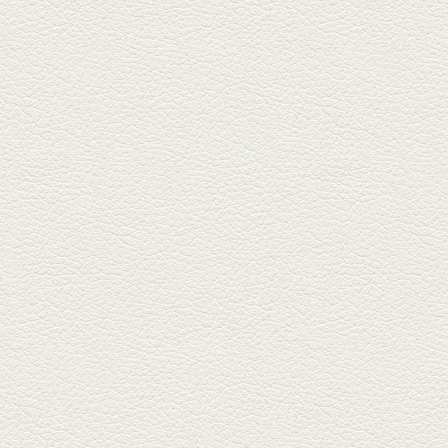
酒場通りの「食楽みかげ」は、
オーナーこだわりの魚料理が味
わえ...
2025年7月25日放送
朝ごはんプレート＆かん
ぱちのカマ(塩焼き)
並木坂では珍しい朝ごはんの店
「コルハコ」で昼飲みの刻。
「銀し...
2025年7月4日放送
生姜香る鮭とイクラの土
鍋ご飯 など
銀杏中通りにこの春オープンし
た「創作ダイニング真」へ。暑
い夏...
2025年6月13日放送
ﾊﾓの季節野菜あんかけ＆
どんぐりﾎﾟｰｸ西京焼き
西銀座通り、若き和の料理人の
名店「旬味こさか」で夏の味を
堪能...