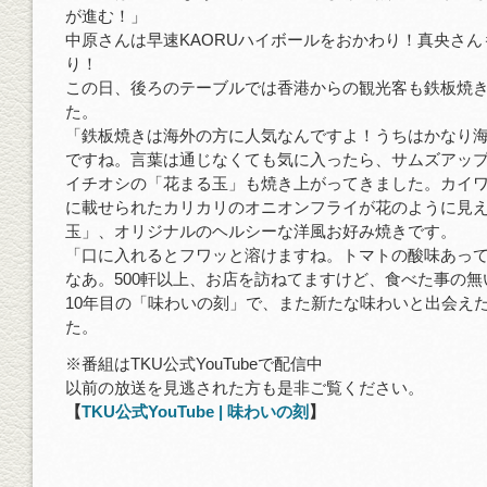
が進む！」
中原さんは早速KAORUハイボールをおかわり！真央さ
り！
この日、後ろのテーブルでは香港からの観光客も鉄板焼
た。
「鉄板焼きは海外の方に人気なんですよ！うちはかなり
ですね。言葉は通じなくても気に入ったら、サムズアッ
イチオシの「花まる玉」も焼き上がってきました。カイ
に載せられたカリカリのオニオンフライが花のように見
玉」、オリジナルのヘルシーな洋風お好み焼きです。
「口に入れるとフワッと溶けますね。トマトの酸味あっ
なあ。500軒以上、お店を訪ねてますけど、食べた事の無
10年目の「味わいの刻」で、また新たな味わいと出会え
た。
※番組はTKU公式YouTubeで配信中
以前の放送を見逃された方も是非ご覧ください。
【
TKU公式YouTube | 味わいの刻
】