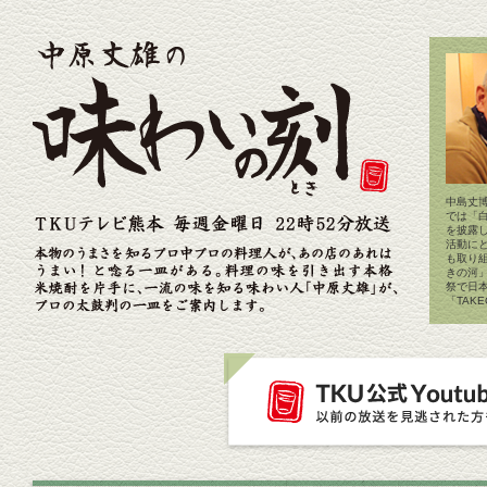
中島丈博
では「
を披露
活動に
も取り
きの河
祭で日
「TAK