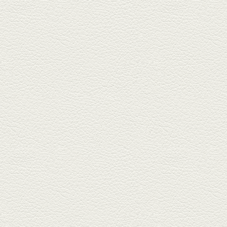
焼鳥おまかせ８本
健軍自衛隊通り『焼鳥 菖蒲谷』
で最高級の焼鳥を味わう。『銀
しろ...
2026年2月20日放送
1000円で飲めますｾｯﾄ＆
至福のﾊﾑｶﾂ など
東区の健軍電停のそば『居酒屋
食堂いしばしさん家』は、賑や
かでお...
2026年1月30日放送
焼き餃子＆海老チリ
栄通りの路地奥、隠れ家的な店
『富富飯店 新市街酒家』へ。２
階に...
2026年1月9日放送
酢だこ＆焼ぎょうざ
健軍で人吉の有名店のぎょうざ
を！『松龍軒健軍店』で、味わ