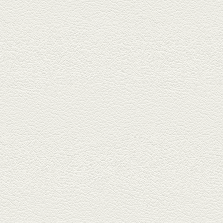
いの刻...
2025年12月19日放送
おばんざい三種盛＆麻婆
豆腐
東区月出『中華酒場アガレヤ』
は、スパイスが効いた一味違う
中華が...
2025年11月28日放送
ごま鯛＆牛すじ大根
名店揃いの並木坂ドルハウスビ
ルに今年生まれた新たな名店、
『家庭...
2025年11月7日放送
贅沢馬刺し盛合せ＆極上
馬肉しゃぶしゃぶ
籠町通り『熊本郷土料理 酒ト肴
もなか』で熊本県産の馬肉料理
を！...
2025年10月17日放送