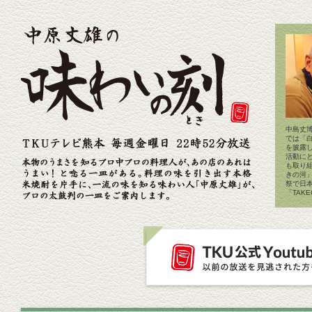
中島丈博
では「
を披露
活動に
も取り
きの河
祭で日
「TAK