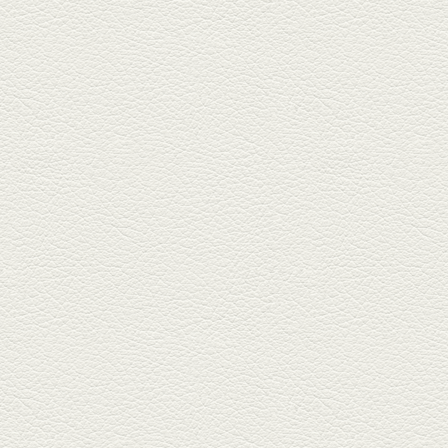
しろ...
2026年2月20日放送
1000円で飲めますｾｯﾄ＆
至福のﾊﾑｶﾂ など
東区の健軍電停のそば『居酒屋
食堂いしばしさん家』は、賑や
かでお...
2026年1月30日放送
焼き餃子＆海老チリ
栄通りの路地奥、隠れ家的な店
『富富飯店 新市街酒家』へ。２
階に...
2026年1月9日放送
酢だこ＆焼ぎょうざ
健軍で人吉の有名店のぎょうざ
を！『松龍軒健軍店』で、味わ
いの刻...