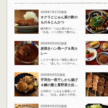
2026年7月17日放送
オクラとじゅん菜の酢の
もの＆とんかつ
練兵町の『ごはん家わきた』。
『白岳』ソーダ割りで酢のもの
と名物とんかつを堪能！
2026年6月26日放送
炭焼きハン馬ーグ＆馬カ
レー
シャワー通りの『喫茶と酒ロマ
イ』。『金しろ』ハイボールで
馬料理を堪能！
2026年6月5日放送
手羽先一夜干しから揚げ
＆鱧の蟹と夏野菜土佐酢
ジュレがけ
小沢町の『ふるまち酒場 いで
田』。『白岳』水割りで手羽先
一夜干しから揚げと夏限定の鱧
を堪能！
2026年5月15日放送