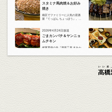
スタミナ馬肉焼＆お好み
焼き
南区でファミリーに人気の居酒
屋『てっぱん ちょっぽう』。王
道の『白岳』水割りで乾杯！
2026年4月24日放送
ごまカンパチ＆ヤンニョ
ムチキン
健軍電停の先『酒菜工房 水あか
り』へ。『KAORU』ロックで乾
杯！まずは『ごまカンパチ』を
肴に。
2026年4月3日放送
元祖 鶏焼売＆牛テールの
土鍋めし
健軍電停そば『湯気立つ料理』
が名物の『yuge(ゆげ)』へ。
『白岳』を使った『旨み緑茶
割』で乾杯！
2026年3月13日放送
焼鳥おまかせ８本
健軍自衛隊通り『焼鳥 菖蒲谷』
で最高級の焼鳥を味わう。『銀