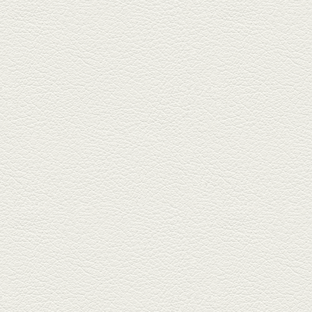
2025年7月25日放送
朝ごはんプレート＆かん
ぱちのカマ(塩焼き)
並木坂では珍しい朝ごはんの店
「コルハコ」で昼飲みの刻。
「銀し...
2025年7月4日放送
生姜香る鮭とイクラの土
鍋ご飯 など
銀杏中通りにこの春オープンし
た「創作ダイニング真」へ。暑
い夏...
2025年6月13日放送
ﾊﾓの季節野菜あんかけ＆
どんぐりﾎﾟｰｸ西京焼き
西銀座通り、若き和の料理人の
名店「旬味こさか」で夏の味を
堪能...
2025年5月23日放送
明太もちチーズもんじゃ