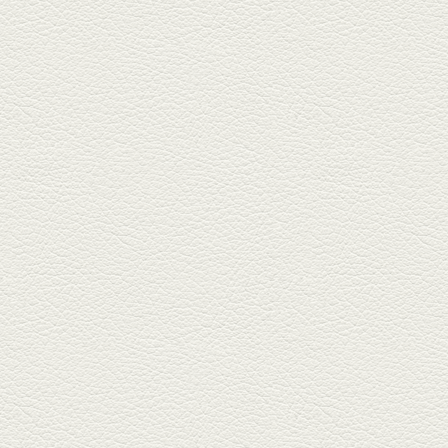
銀座中通りで深夜３時まで営業
している「もんじゃ焼きかめの
や」...
2025年5月2日放送
ミックス水餃子＆麻婆豆
腐
新水前寺駅そばの人気店「中華
料理 福来亭」へ。「しろ」ロッ
ク...
2025年4月11日放送
きびなごの塩焼き＆黒豚
しゃぶしゃぶ
春の[熊本屋台村]で昼飲みの刻。
[かごっま屋台 黒で乾杯]で「銀...
2025年3月21日放送
薩摩赤鶏のころころ焼き
＆カツオの藁焼き
三年坂通りのビル２階「焼鳥こ
ろころ」はオシャレな店構えで