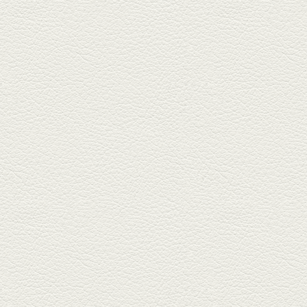
2025年12月19日放送
おばんざい三種盛＆麻婆
豆腐
東区月出『中華酒場アガレヤ』
は、スパイスが効いた一味違う
中華が...
2025年11月28日放送
ごま鯛＆牛すじ大根
名店揃いの並木坂ドルハウスビ
ルに今年生まれた新たな名店、
『家庭...
2025年11月7日放送
贅沢馬刺し盛合せ＆極上
馬肉しゃぶしゃぶ
籠町通り『熊本郷土料理 酒ト肴
もなか』で熊本県産の馬肉料理
を！...
2025年10月17日放送
ヒレ焼き＆牛ひれ肉汁カ
レー