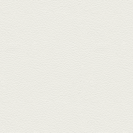
武蔵小路で人気の『ヒレ肉じゅ
んちゃん』へ。『銀ハイ』で乾
杯！ブ...
2025年9月26日放送
フォンダンエッグ＆二郎
系にんにくパスタ
北区麻生田の人気店『多酒多菜
満月』へ。『しろ』水割で乾
杯！出...
2025年9月5日放送
あくまのポテサラ＆変わ
り天ぷら盛り合わせ
武蔵小路の「たぬきと銀杏」で
自慢の「変わり天ぷら」を
「KAORU」...
2025年8月15日放送
お刺身盛り合わせ＆干物
盛りの七輪焼き
酒場通りの「食楽みかげ」は、
オーナーこだわりの魚料理が味
わえ...