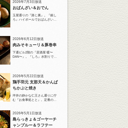
2026年7月3日放送
おばんざい＆おでん
玉屋通りの『路じ裏』。『銀し
ろ』ハイボールでおばんざいと
おでんを堪能！
2026年6月12日放送
肉みそキューリ＆豚巻串
下通ビル2階の『居酒屋 暖〜
DAN〜』。『しろ』水割りで夏
らしい豚巻串を堪能！
2026年5月22日放送
鶏手羽元 支那天＆かんぱ
ちかぶと焼き
坪井の静かな仁王さん通りに佇
む『お食事処とと』。定番の
『しろ』水割りで乾杯！
2026年5月1日放送
島らっきょ＆ゴーヤーチ
ャンプルー＆ラフテー