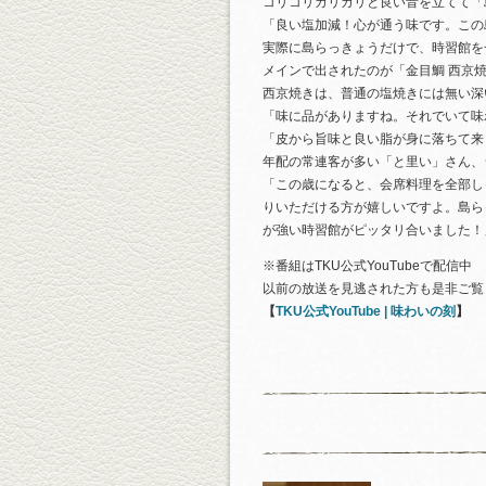
コリコリカリカリと良い音を立てて「
「良い塩加減！心が通う味です。この
実際に島らっきょうだけで、時習館を
メインで出されたのが「金目鯛 西京
西京焼きは、普通の塩焼きには無い深
「味に品がありますね。それでいて味
「皮から旨味と良い脂が身に落ちて来
年配の常連客が多い「と里い」さん、
「この歳になると、会席料理を全部し
りいただける方が嬉しいですよ。島ら
が強い時習館がピッタリ合いました！
※番組はTKU公式YouTubeで配信中
以前の放送を見逃された方も是非ご覧
【
TKU公式YouTube | 味わいの刻
】