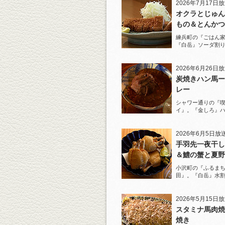
2026年7月17日
オクラとじゅん
もの＆とんかつ
練兵町の『ごはん
『白岳』ソーダ割
と名物とんかつを
2026年6月26日
炭焼きハン馬ー
レー
シャワー通りの『
イ』。『金しろ』
馬料理を堪能！
2026年6月5日放
手羽先一夜干し
＆鱧の蟹と夏野
ジュレがけ
小沢町の『ふるまち
田』。『白岳』水
一夜干しから揚げ
を堪能！
2026年5月15日
スタミナ馬肉焼
焼き