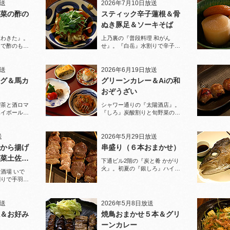
放送
2026年7月10日放送
菜の酢の
スティック辛子蓮根＆骨
ぬき豚足＆ソーキそば
家わきた』。
上乃裏の『普段料理 和がん
りで酢のもの
せ』。『白岳』水割りで辛子蓮
堪能！
根と豚足、ソーキそばを堪能！
放送
2026年6月19日放送
グ＆馬カ
グリーンカレー＆Aiの和
おぞうざい
喫茶と酒ロマ
シャワー通りの『太陽酒店』。
ハイボールで
『しろ』炭酸割りと旬野菜のお
ぞうざいで乾杯！
送
2026年5月29日放送
から揚げ
串盛り（６本おまかせ）
菜土佐酢
下通ビル2階の『炭と肴 かがり
火』。初夏の『銀しろ』ハイボ
酒場 いで
ールと炭火の串盛りおまかせで
割りで手羽先
乾杯！
と夏限定の鱧
放送
2026年5月8日放送
＆お好み
焼鳥おまかせ５本＆グリ
ーンカレー