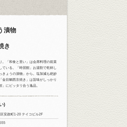
う漬物
焼き
り。「和食と里い」は会席料理の前菜
している。「時習館」お湯割で乾杯し
っきょうの漬物」から。塩加減も絶妙
「金目鯛西京焼き」は旨味がしっかり
館」にピッタリ合う逸品。
い)
区安政町1-20 テイコビル2F
555