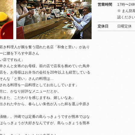
営業時間
17時〜24
※ まん防
認くださ
定休日
日曜定休
若き料理人が腕を奮う隠れた名店「和食と里い」があり
ーに腰を下ろす中原さん
い店ですねえ」
井さんと女将のお母様。前の店で店長を務めていた鳥井
店を。お母様はお弁当の会社を20年以上も経営している
そんな「と里い」さんの料理は…
される料理を一品料理としてお出ししています」
方に、かなり好評なメニューだとか。
れまた、こだわりを感じますね、嬉しいなあ」
出された中から、春らしい朱色が入った杯を選ぶ中原さ
漬物」。沖縄では定番の島らっきょうですが熊本ではな
はらっきょうが大好きなんですが、島らっきょうを熊本
」