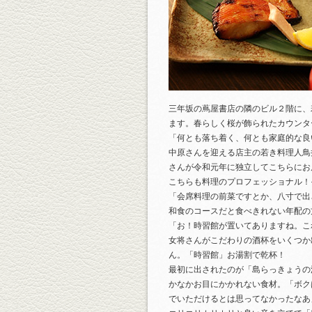
三年坂の蔦屋書店の隣のビル２階に、
ます。春らしく桜が飾られたカウンタ
「何とも落ち着く、何とも家庭的な良
中原さんを迎える店主の若き料理人鳥
さんが令和元年に独立してこちらにお
こちらも料理のプロフェッショナル！
「会席料理の前菜ですとか、八寸で出
和食のコースだと食べきれない年配の
「お！時習館が置いてありますね。こ
女将さんがこだわりの酒杯をいくつか
ん。「時習館」お湯割で乾杯！
最初に出されたのが「島らっきょうの
かなかお目にかかれない食材。「ボク
でいただけるとは思ってなかったなあ