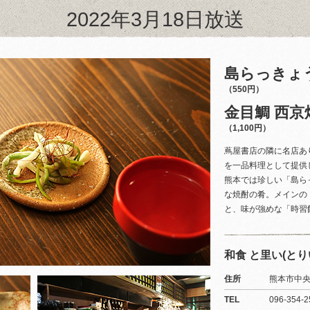
2022年3月18日放送
島らっきょ
（550円）
金目鯛 西京
（1,100円）
蔦屋書店の隣に名店あ
を一品料理として提供
熊本では珍しい「島ら
な焼酎の肴。メインの
と、味が強めな「時習
和食 と里い(とり
住所
熊本市中央
TEL
096-354-2