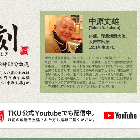
中原丈雄
(Takeo Nakahara)
俳優。球磨焼酎大使。
人吉市出身。
1951年生まれ。
中島丈博監督作品「おこげ」（1992年）で映画デビュー。TV
では「白い巨塔」「絶対零度」「真田丸」などで個性的な演技
を披露し、現代劇・時代劇を問わず幅広く活躍している。演技
活動にとどまらず、絵画では個展を開催するほか、朗読活動に
も取り組んでいる。近年では映画「おしゃべりな写真館」「囁
きの河」で主演を務めた。「おしゃべりな写真館」は日本映画
祭で日本クロアチア賞を受賞。また、プライベートバンド
「TAKEO.UT☆MEN」のライブ活動も行っている。