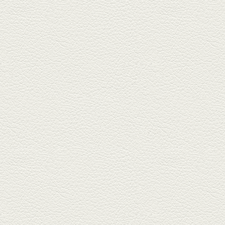
あくまのポテサラ＆変わ
り天ぷら盛り合わせ
武蔵小路の「たぬきと銀杏」で
自慢の「変わり天ぷら」を
「KAORU」...
2025年8月15日放送
お刺身盛り合わせ＆干物
盛りの七輪焼き
酒場通りの「食楽みかげ」は、
オーナーこだわりの魚料理が味
わえ...
2025年7月25日放送
朝ごはんプレート＆かん
ぱちのカマ(塩焼き)
並木坂では珍しい朝ごはんの店
「コルハコ」で昼飲みの刻。
「銀し...
2025年7月4日放送
生姜香る鮭とイクラの土
鍋ご飯 など
銀杏中通りにこの春オープンし