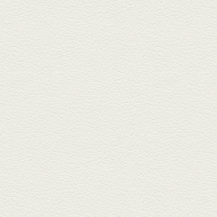
た「創作ダイニング真」へ。暑
い夏...
2025年6月13日放送
ﾊﾓの季節野菜あんかけ＆
どんぐりﾎﾟｰｸ西京焼き
西銀座通り、若き和の料理人の
名店「旬味こさか」で夏の味を
堪能...
2025年5月23日放送
明太もちチーズもんじゃ
銀座中通りで深夜３時まで営業
している「もんじゃ焼きかめの
や」...
2025年5月2日放送
ミックス水餃子＆麻婆豆
腐
新水前寺駅そばの人気店「中華
料理 福来亭」へ。「しろ」ロッ
ク...
2025年4月11日放送