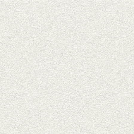
きびなごの塩焼き＆黒豚
しゃぶしゃぶ
春の[熊本屋台村]で昼飲みの刻。
[かごっま屋台 黒で乾杯]で「銀...
2025年3月21日放送
薩摩赤鶏のころころ焼き
＆カツオの藁焼き
三年坂通りのビル２階「焼鳥こ
ろころ」はオシャレな店構えで
炭火...
2025年2月28日放送
踊る車海老＆あか牛串 ウ
ニとキャビア乗せ
ホテル日航熊本の裏、創作串揚
げの新たな店「串ハル」へ「銀
しろ...
2025年2月7日放送
マグロのレアカツ＆合鴨
とカブのゆず煮