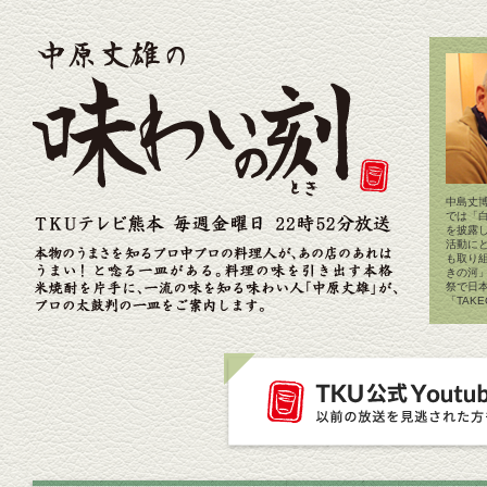
中島丈博
では「
を披露
活動に
も取り
きの河
祭で日
「TAK