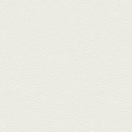
栄通りの路地奥、隠れ家的な店
『富富飯店 新市街酒家』へ。２
階に...
2026年1月9日放送
酢だこ＆焼ぎょうざ
健軍で人吉の有名店のぎょうざ
を！『松龍軒健軍店』で、味わ
いの刻...
2025年12月19日放送
おばんざい三種盛＆麻婆
豆腐
東区月出『中華酒場アガレヤ』
は、スパイスが効いた一味違う
中華が...
2025年11月28日放送
ごま鯛＆牛すじ大根
名店揃いの並木坂ドルハウスビ
ルに今年生まれた新たな名店、
『家庭...