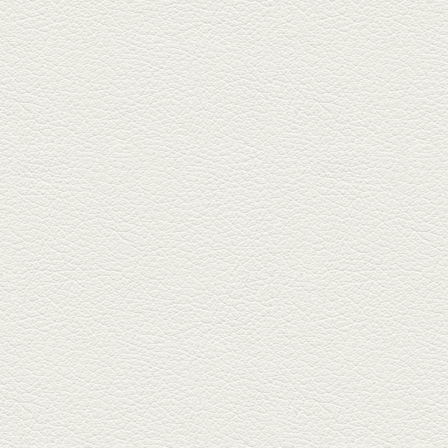
2025年11月7日放送
贅沢馬刺し盛合せ＆極上
馬肉しゃぶしゃぶ
籠町通り『熊本郷土料理 酒ト肴
もなか』で熊本県産の馬肉料理
を！...
2025年10月17日放送
ヒレ焼き＆牛ひれ肉汁カ
レー
武蔵小路で人気の『ヒレ肉じゅ
んちゃん』へ。『銀ハイ』で乾
杯！ブ...
2025年9月26日放送
フォンダンエッグ＆二郎
系にんにくパスタ
北区麻生田の人気店『多酒多菜
満月』へ。『しろ』水割で乾
杯！出...
2025年9月5日放送