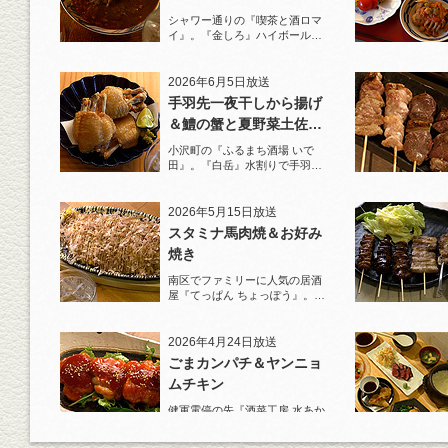
シャワー通りの『喫茶と酒ロマ
イ』。『金しろ』ハイボールで
馬料理を堪能！
2026年6月5日放送
手羽先一夜干しから揚げ
＆鱧の蟹と夏野菜土佐酢
ジュレがけ
小沢町の『ふるまち酒場 いで
田』。『白岳』水割りで手羽先
一夜干しから揚げと夏限定の鱧
を堪能！
2026年5月15日放送
スタミナ馬肉焼＆お好み
焼き
南区でファミリーに人気の居酒
屋『てっぱん ちょっぽう』。王
道の『白岳』水割りで乾杯！
2026年4月24日放送
ごまカンパチ＆ヤンニョ
ムチキン
健軍電停の先『酒菜工房 水あか
り』へ。『KAORU』ロックで乾
杯！まずは『ごまカンパチ』を