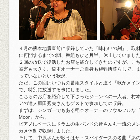
４月の熊本地震直前に収録していた『味わいの刻』、取
に再開するまでの間、番組もひと月半、休止していまし
２回の放送で復活したお店を紹介してきたのですが、こちら
被害も大きく、稲本オーナーご自身も避難所暮らしで、
っていないという状況。
ただ、この回はいつもの番組スタイルと違う「歌がメイ
で、特別に放送する事にしました。
こちらのお店を紹介して下さったジェンベの一人者、村
アの達人原田秀夫さんもゲストで参加しての収録。
まずは、シンガーでもある稲本オーナーのソウルフルな『Fly M
Moon』から。
ピアノにベースにドラムの生バンドの皆さんも一流のメ
カメ体制で収録しました。
そして、中原さんが歌うはザ・スパイダースの名曲「あ