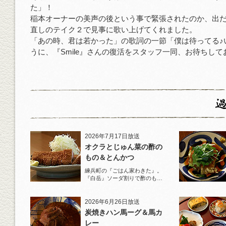
た」！
稲本オーナーの美声の後という事で緊張されたのか、出
直しのテイク２で見事に歌い上げてくれました。
「あの時、君は若かった」の歌詞の一節「僕は待ってる♪
うに、『Smile』さんの復活をスタッフ一同、お待ちして
2026年7月17日放送
オクラとじゅん菜の酢の
もの＆とんかつ
練兵町の『ごはん家わきた』。
『白岳』ソーダ割りで酢のもの
と名物とんかつを堪能！
2026年6月26日放送
炭焼きハン馬ーグ＆馬カ
レー