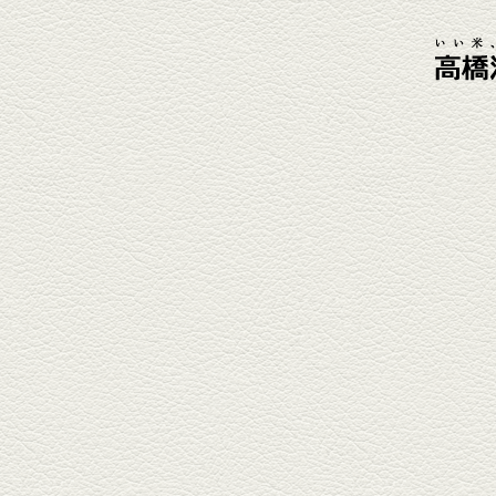
肴に。
2026年4月3日放送
元祖 鶏焼売＆牛テールの
土鍋めし
健軍電停そば『湯気立つ料理』
が名物の『yuge(ゆげ)』へ。
『白岳』を使った『旨み緑茶
割』で乾杯！
2026年3月13日放送
焼鳥おまかせ８本
健軍自衛隊通り『焼鳥 菖蒲谷』
で最高級の焼鳥を味わう。『銀
しろ...
2026年2月20日放送
1000円で飲めますｾｯﾄ＆
至福のﾊﾑｶﾂ など
東区の健軍電停のそば『居酒屋
食堂いしばしさん家』は、賑や
かでお...
2026年1月30日放送
焼き餃子＆海老チリ