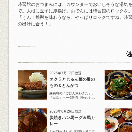
時習館のおつまみには、カウンターでおいしそうな湯気
で。大根に玉子に厚揚げ。おでんには時習館のロックを
「うん！焼酎を味わうなら、やっぱりロックですね。時
の出汁に合う！」
2026年7月17日放送
オクラとじゅん菜の酢の
もの＆とんかつ
練兵町の『ごはん家わきた』。
『白岳』ソーダ割りで酢のもの
と名物とんかつを堪能！
2026年6月26日放送
炭焼きハン馬ーグ＆馬カ
レー
シャワー通りの『喫茶と酒ロマ