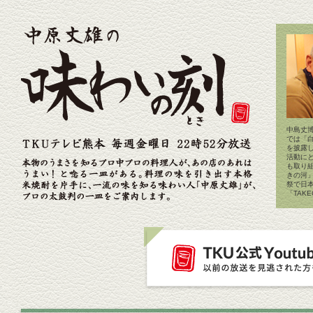
中島丈博
では「
を披露
活動に
も取り
きの河
祭で日
「TAK