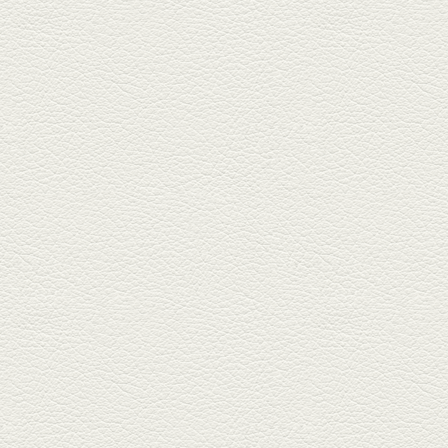
り天ぷら盛り合わせ
武蔵小路の「たぬきと銀杏」で
自慢の「変わり天ぷら」を
「KAORU」...
2025年8月15日放送
お刺身盛り合わせ＆干物
盛りの七輪焼き
酒場通りの「食楽みかげ」は、
オーナーこだわりの魚料理が味
わえ...
2025年7月25日放送
朝ごはんプレート＆かん
ぱちのカマ(塩焼き)
並木坂では珍しい朝ごはんの店
「コルハコ」で昼飲みの刻。
「銀し...
2025年7月4日放送
生姜香る鮭とイクラの土
鍋ご飯 など
銀杏中通りにこの春オープンし
た「創作ダイニング真」へ。暑
い夏...