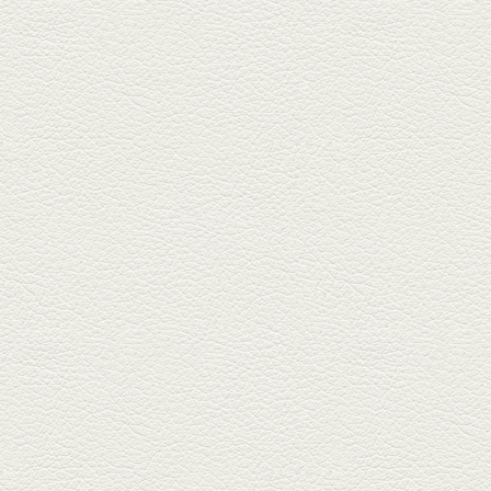
しゃぶしゃぶ
春の[熊本屋台村]で昼飲みの刻。
[かごっま屋台 黒で乾杯]で「銀...
2025年3月21日放送
薩摩赤鶏のころころ焼き
＆カツオの藁焼き
三年坂通りのビル２階「焼鳥こ
ろころ」はオシャレな店構えで
炭火...
2025年2月28日放送
踊る車海老＆あか牛串 ウ
ニとキャビア乗せ
ホテル日航熊本の裏、創作串揚
げの新たな店「串ハル」へ「銀
しろ...
2025年2月7日放送
マグロのレアカツ＆合鴨
とカブのゆず煮
酒場通りの「料理屋じぃ」で昼
飲みの刻。「しろ」お湯割で店