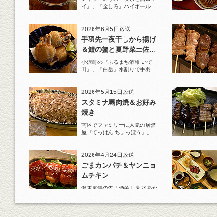
イ』。『金しろ』ハイボールで
馬料理を堪能！
2026年6月5日放送
手羽先一夜干しから揚げ
＆鱧の蟹と夏野菜土佐酢
ジュレがけ
小沢町の『ふるまち酒場 いで
田』。『白岳』水割りで手羽先
一夜干しから揚げと夏限定の鱧
を堪能！
2026年5月15日放送
スタミナ馬肉焼＆お好み
焼き
南区でファミリーに人気の居酒
屋『てっぱん ちょっぽう』。王
道の『白岳』水割りで乾杯！
2026年4月24日放送
ごまカンパチ＆ヤンニョ
ムチキン
健軍電停の先『酒菜工房 水あか
り』へ。『KAORU』ロックで乾
杯！まずは『ごまカンパチ』を
肴に。