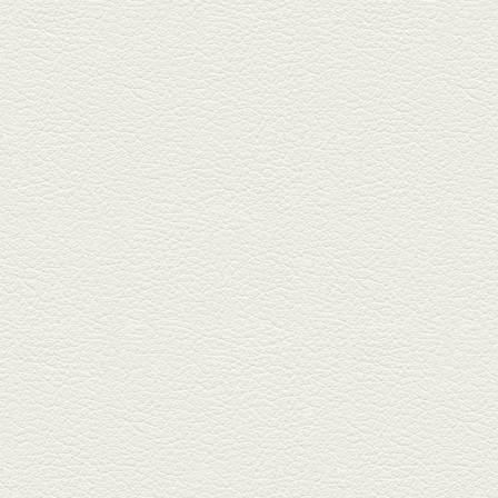
『富富飯店 新市街酒家』へ。２
階に...
2026年1月9日放送
酢だこ＆焼ぎょうざ
健軍で人吉の有名店のぎょうざ
を！『松龍軒健軍店』で、味わ
いの刻...
2025年12月19日放送
おばんざい三種盛＆麻婆
豆腐
東区月出『中華酒場アガレヤ』
は、スパイスが効いた一味違う
中華が...
2025年11月28日放送
ごま鯛＆牛すじ大根
名店揃いの並木坂ドルハウスビ
ルに今年生まれた新たな名店、
『家庭...