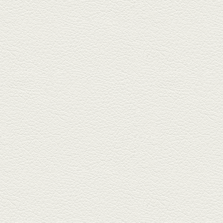
2025年11月7日放送
贅沢馬刺し盛合せ＆極上
馬肉しゃぶしゃぶ
籠町通り『熊本郷土料理 酒ト肴
もなか』で熊本県産の馬肉料理
を！...
2025年10月17日放送
ヒレ焼き＆牛ひれ肉汁カ
レー
武蔵小路で人気の『ヒレ肉じゅ
んちゃん』へ。『銀ハイ』で乾
杯！ブ...
2025年9月26日放送
フォンダンエッグ＆二郎
系にんにくパスタ
北区麻生田の人気店『多酒多菜
満月』へ。『しろ』水割で乾
杯！出...
2025年9月5日放送
あくまのポテサラ＆変わ