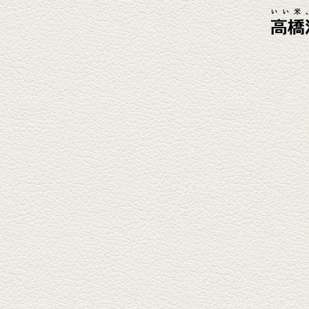
2026年4月3日放送
元祖 鶏焼売＆牛テールの
土鍋めし
健軍電停そば『湯気立つ料理』
が名物の『yuge(ゆげ)』へ。
『白岳』を使った『旨み緑茶
割』で乾杯！
2026年3月13日放送
焼鳥おまかせ８本
健軍自衛隊通り『焼鳥 菖蒲谷』
で最高級の焼鳥を味わう。『銀
しろ...
2026年2月20日放送
1000円で飲めますｾｯﾄ＆
至福のﾊﾑｶﾂ など
東区の健軍電停のそば『居酒屋
食堂いしばしさん家』は、賑や
かでお...
2026年1月30日放送
焼き餃子＆海老チリ
栄通りの路地奥、隠れ家的な店