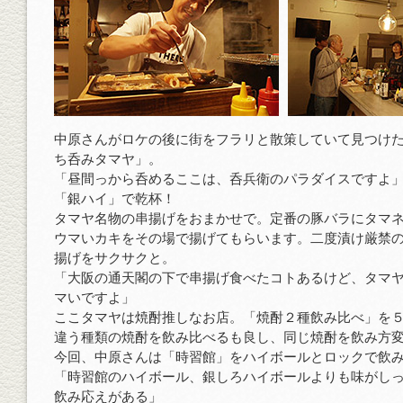
中原さんがロケの後に街をフラリと散策していて見つけ
ち呑みタマヤ」。
「昼間っから呑めるここは、呑兵衛のパラダイスですよ
「銀ハイ」で乾杯！
タマヤ名物の串揚げをおまかせで。定番の豚バラにタマ
ウマいカキをその場で揚げてもらいます。二度漬け厳禁
揚げをサクサクと。
「大阪の通天閣の下で串揚げ食べたコトあるけど、タマ
マいですよ」
ここタマヤは焼酎推しなお店。「焼酎２種飲み比べ」を
違う種類の焼酎を飲み比べるも良し、同じ焼酎を飲み方
今回、中原さんは「時習館」をハイボールとロックで飲
「時習館のハイボール、銀しろハイボールよりも味がし
飲み応えがある」