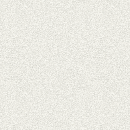
2025年6月13日放送
ﾊﾓの季節野菜あんかけ＆
どんぐりﾎﾟｰｸ西京焼き
西銀座通り、若き和の料理人の
名店「旬味こさか」で夏の味を
堪能...
2025年5月23日放送
明太もちチーズもんじゃ
銀座中通りで深夜３時まで営業
している「もんじゃ焼きかめの
や」...
2025年5月2日放送
ミックス水餃子＆麻婆豆
腐
新水前寺駅そばの人気店「中華
料理 福来亭」へ。「しろ」ロッ
ク...
2025年4月11日放送
きびなごの塩焼き＆黒豚