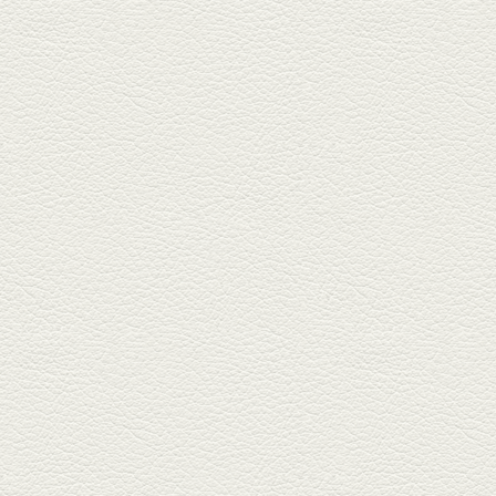
や」...
2025年5月2日放送
ミックス水餃子＆麻婆豆
腐
新水前寺駅そばの人気店「中華
料理 福来亭」へ。「しろ」ロッ
ク...
2025年4月11日放送
きびなごの塩焼き＆黒豚
しゃぶしゃぶ
春の[熊本屋台村]で昼飲みの刻。
[かごっま屋台 黒で乾杯]で「銀...
2025年3月21日放送
薩摩赤鶏のころころ焼き
＆カツオの藁焼き
三年坂通りのビル２階「焼鳥こ
ろころ」はオシャレな店構えで
炭火...