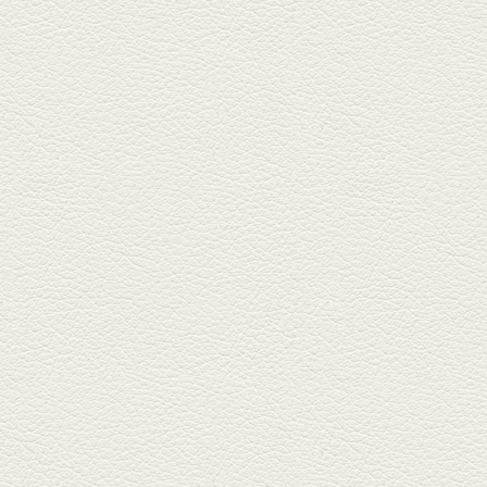
朝ごはんプレート＆かん
ぱちのカマ(塩焼き)
並木坂では珍しい朝ごはんの店
「コルハコ」で昼飲みの刻。
「銀し...
2025年7月4日放送
生姜香る鮭とイクラの土
鍋ご飯 など
銀杏中通りにこの春オープンし
た「創作ダイニング真」へ。暑
い夏...
2025年6月13日放送
ﾊﾓの季節野菜あんかけ＆
どんぐりﾎﾟｰｸ西京焼き
西銀座通り、若き和の料理人の
名店「旬味こさか」で夏の味を
堪能...
2025年5月23日放送
明太もちチーズもんじゃ
銀座中通りで深夜３時まで営業
している「もんじゃ焼きかめの