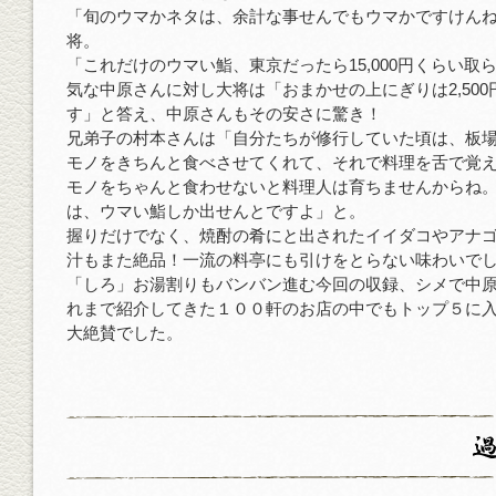
「旬のウマかネタは、余計な事せんでもウマかですけん
将。
「これだけのウマい鮨、東京だったら15,000円くらい取
気な中原さんに対し大将は「おまかせの上にぎりは2,50
す」と答え、中原さんもその安さに驚き！
兄弟子の村本さんは「自分たちが修行していた頃は、板
モノをきちんと食べさせてくれて、それで料理を舌で覚
モノをちゃんと食わせないと料理人は育ちませんからね
は、ウマい鮨しか出せんとですよ」と。
握りだけでなく、焼酎の肴にと出されたイイダコやアナ
汁もまた絶品！一流の料亭にも引けをとらない味わいで
「しろ」お湯割りもバンバン進む今回の収録、シメで中
れまで紹介してきた１００軒のお店の中でもトップ５に
大絶賛でした。