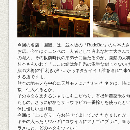
今回の名店「園鮨」は、並木坂の「RudeBar」の村本大
お店。今ではジェンベの一人者として有名な村本大さん
の職人。その板前時代の弟弟子に当たるのが、園鮨の大
村本さんいわく「ここの鮨は創作系の派手な鮨じゃないけ
鮨の大将)の目利きがいいからネタがイイ！誰を連れて来
える店ですよ」
熊本の地モノを中心に天然モノにこだわったネタは、時
接、仕入れるとか。
そのネタを支えるシャリにもこだわり、有機無農薬米を
たもの。さらに砂糖もサトウキビの一番搾りを使ったと
体に優しい握り鮨。
今回は「上にぎり」をお任せで出していただきましたが
キモの入ったカワハギにコウイカにアナゴにブリに、春
ラメにと、どのネタもウマい！