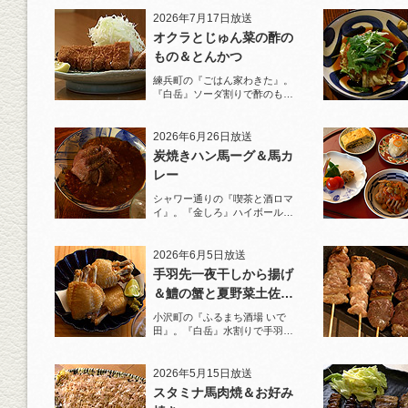
2026年7月17日放送
オクラとじゅん菜の酢の
もの＆とんかつ
練兵町の『ごはん家わきた』。
『白岳』ソーダ割りで酢のもの
と名物とんかつを堪能！
2026年6月26日放送
炭焼きハン馬ーグ＆馬カ
レー
シャワー通りの『喫茶と酒ロマ
イ』。『金しろ』ハイボールで
馬料理を堪能！
2026年6月5日放送
手羽先一夜干しから揚げ
＆鱧の蟹と夏野菜土佐酢
ジュレがけ
小沢町の『ふるまち酒場 いで
田』。『白岳』水割りで手羽先
一夜干しから揚げと夏限定の鱧
を堪能！
2026年5月15日放送
スタミナ馬肉焼＆お好み