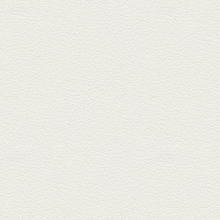
んちゃん』へ。『銀ハイ』で乾
杯！ブ...
2025年9月26日放送
フォンダンエッグ＆二郎
系にんにくパスタ
北区麻生田の人気店『多酒多菜
満月』へ。『しろ』水割で乾
杯！出...
2025年9月5日放送
あくまのポテサラ＆変わ
り天ぷら盛り合わせ
武蔵小路の「たぬきと銀杏」で
自慢の「変わり天ぷら」を
「KAORU」...
2025年8月15日放送
お刺身盛り合わせ＆干物
盛りの七輪焼き
酒場通りの「食楽みかげ」は、
オーナーこだわりの魚料理が味
わえ...
2025年7月25日放送