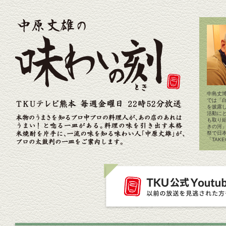
中島丈博
では「
を披露
活動に
も取り
きの河
祭で日
「TAK