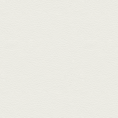
2025年2月28日放送
踊る車海老＆あか牛串 ウ
ニとキャビア乗せ
ホテル日航熊本の裏、創作串揚
げの新たな店「串ハル」へ「銀
しろ...
2025年2月7日放送
マグロのレアカツ＆合鴨
とカブのゆず煮
酒場通りの「料理屋じぃ」で昼
飲みの刻。「しろ」お湯割で店
主ご...
2025年1月17日放送
燻製ポーク＆特製和風石
焼おこげ
北区の飛田バイパスで人気の創
作家庭料理の店「ソラクル」
へ。「...
2024年12月27日放送
バーニャカウダ＆焼き鳥
＆もつ鍋