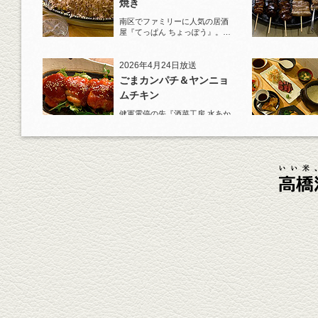
焼き
南区でファミリーに人気の居酒
屋『てっぱん ちょっぽう』。王
道の『白岳』水割りで乾杯！
2026年4月24日放送
ごまカンパチ＆ヤンニョ
ムチキン
健軍電停の先『酒菜工房 水あか
り』へ。『KAORU』ロックで乾
杯！まずは『ごまカンパチ』を
肴に。
2026年4月3日放送
元祖 鶏焼売＆牛テールの
土鍋めし
健軍電停そば『湯気立つ料理』
が名物の『yuge(ゆげ)』へ。
『白岳』を使った『旨み緑茶
割』で乾杯！
2026年3月13日放送
焼鳥おまかせ８本
健軍自衛隊通り『焼鳥 菖蒲谷』
で最高級の焼鳥を味わう。『銀
しろ...