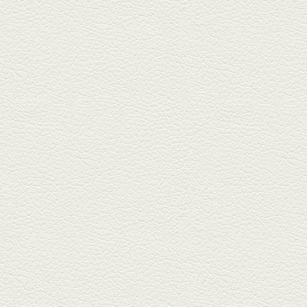
豆腐
東区月出『中華酒場アガレヤ』
は、スパイスが効いた一味違う
中華が...
2025年11月28日放送
ごま鯛＆牛すじ大根
名店揃いの並木坂ドルハウスビ
ルに今年生まれた新たな名店、
『家庭...
2025年11月7日放送
贅沢馬刺し盛合せ＆極上
馬肉しゃぶしゃぶ
籠町通り『熊本郷土料理 酒ト肴
もなか』で熊本県産の馬肉料理
を！...
2025年10月17日放送
ヒレ焼き＆牛ひれ肉汁カ
レー
武蔵小路で人気の『ヒレ肉じゅ