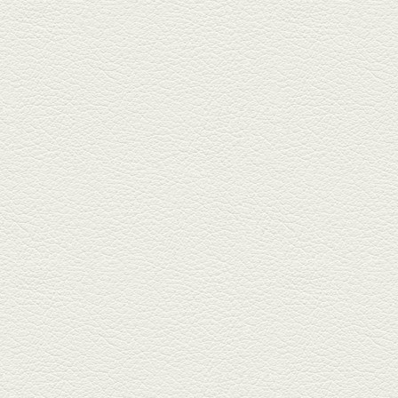
2026年2月20日放送
1000円で飲めますｾｯﾄ＆
至福のﾊﾑｶﾂ など
東区の健軍電停のそば『居酒屋
食堂いしばしさん家』は、賑や
かでお...
2026年1月30日放送
焼き餃子＆海老チリ
栄通りの路地奥、隠れ家的な店
『富富飯店 新市街酒家』へ。２
階に...
2026年1月9日放送
酢だこ＆焼ぎょうざ
健軍で人吉の有名店のぎょうざ
を！『松龍軒健軍店』で、味わ
いの刻...
2025年12月19日放送
おばんざい三種盛＆麻婆