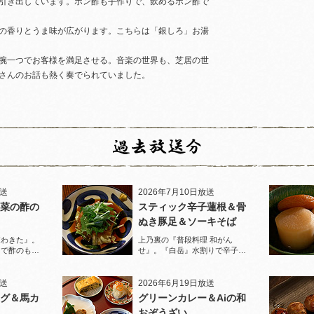
引き出しています。ポン酢も手作りで、飲めるポン酢で
の香りとうま味が広がります。こちらは「銀しろ」お湯
腕一つでお客様を満足させる。音楽の世界も、芝居の世
さんのお話も熱く奏でられていました。
放送
2026年7月10日放送
菜の酢の
スティック辛子蓮根＆骨
ぬき豚足＆ソーキそば
家わきた』。
上乃裏の『普段料理 和がん
りで酢のもの
せ』。『白岳』水割りで辛子蓮
堪能！
根と豚足、ソーキそばを堪能！
放送
2026年6月19日放送
グ＆馬カ
グリーンカレー＆Aiの和
おぞうざい