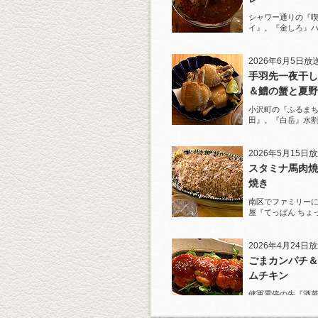
シャワー通りの『
イ』。『金しろ』
馬料理を堪能！
2026年6月5日放
手羽先一夜干し
＆鱧の蟹と夏野
ジュレがけ
小沢町の『ふるまち
田』。『白岳』水
一夜干しから揚げ
を堪能！
2026年5月15日
スタミナ馬肉焼
焼き
南区でファミリー
屋『てっぱん ちょ
道の『白岳』水割
2026年4月24日
ごまカンパチ＆
ムチキン
健軍電停の先『酒菜
り』へ。『KAOR
杯！まずは『ごま