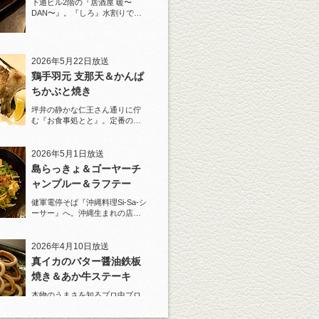
下通ビル2階の『居酒屋 暖〜
DAN〜』。『しろ』水割りで夏
らしい豚巻串を堪能！
2026年5月22日放送
鶏手羽元 支那天＆かんぱ
ちかぶと焼き
坪井の静かな仁王さん通りに佇
む『お食事処とと』。定番の
『しろ』水割りで乾杯！
2026年5月1日放送
島らっきょ＆ゴーヤーチ
ャンプルー＆ラフテー
健軍電停そば『沖縄料理Si-Sa-シ
ーサー』へ。沖縄生まれの店主
と『しろ』水割で乾杯！
2026年4月10日放送
真イカのバター醤油鉄板
焼き＆あか牛ステーキ
本物のうまさを知るプロ中プロ
の料理人が、あの店のあれはう
まい！と唸る一皿がある。