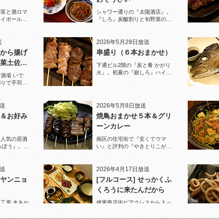
喫茶と酒ロマ
シャワー通りの『太陽酒店』。
ハイボールで
『しろ』炭酸割りと旬野菜のお
ぞうざいで乾杯！
送
2026年5月29日放送
から揚げ
串盛り（６本おまかせ）
菜土佐酢
下通ビル2階の『炭と肴 かがり
火』。初夏の『銀しろ』ハイボ
酒場 いで
ールと炭火の串盛りおまかせで
割りで手羽先
乾杯！
と夏限定の鱧
放送
2026年5月8日放送
＆お好み
焼鳥おまかせ５本＆グリ
ーンカレー
に人気の居酒
南区の住宅街で『安くてウマ
っぽう』。王
い』と評判の『やきとりこがめ
りで乾杯！
ちゃん』へ。『焼鳥おまかせ５
本』人気の『皮』がパリパリで
ジューシー！
放送
2026年4月17日放送
ヤンニョ
[フルコース] せっかくふ
くろうに来たんだから
工房 水あか
健軍商店街ピアクレスから入っ
U』ロックで乾
た路地でランチも人気の店『ご
カンパチ』を
はんや ふくろう』。