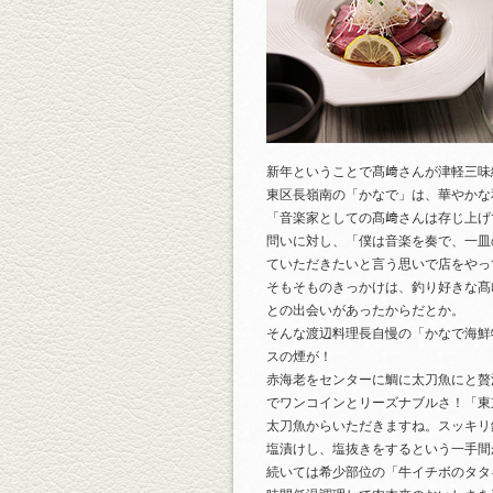
新年ということで髙﨑さんが津軽三味
東区長嶺南の「かなで」は、華やかな
「音楽家としての髙﨑さんは存じ上げ
問いに対し、「僕は音楽を奏で、一皿
ていただきたいと言う思いで店をやっ
そもそものきっかけは、釣り好きな髙
との出会いがあったからだとか。
そんな渡辺料理長自慢の「かなで海鮮
スの煙が！
赤海老をセンターに鯛に太刀魚にと贅
でワンコインとリーズナブルさ！「東
太刀魚からいただきますね。スッキリ
塩漬けし、塩抜きをするという一手間
続いては希少部位の「牛イチボのタタ