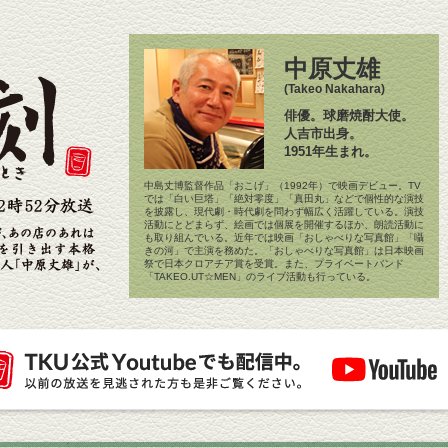
中原丈雄
(Takeo Nakahara)
俳優。球磨焼酎大使。
人吉市出身。
1951年生まれ。
中島丈博監督作品「おこげ」（1992年）で映画デビュー。TV
では「白い巨塔」「絶対零度」「真田丸」などで個性的な演技
を披露し、現代劇・時代劇を問わず幅広く活躍している。演技
活動にとどまらず、絵画では個展を開催するほか、朗読活動に
も取り組んでいる。近年では映画「おしゃべりな写真館」「囁
きの河」で主演を務めた。「おしゃべりな写真館」は日本映画
祭で日本クロアチア賞を受賞。また、プライベートバンド
「TAKEO.UT☆MEN」のライブ活動も行っている。