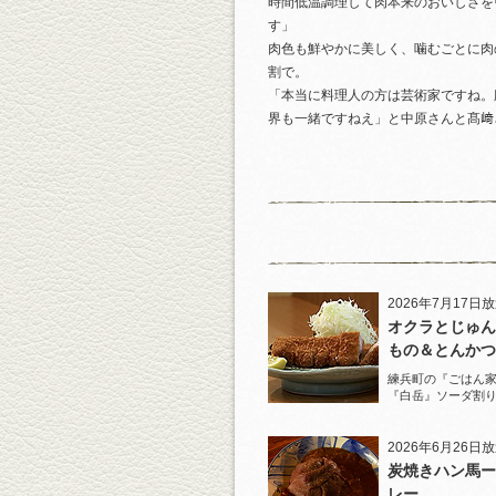
時間低温調理して肉本来のおいしさを
す」
肉色も鮮やかに美しく、噛むごとに肉
割で。
「本当に料理人の方は芸術家ですね。
界も一緒ですねえ」と中原さんと髙﨑
2026年7月17日
オクラとじゅん
もの＆とんかつ
練兵町の『ごはん
『白岳』ソーダ割
と名物とんかつを
2026年6月26日
炭焼きハン馬ー
レー