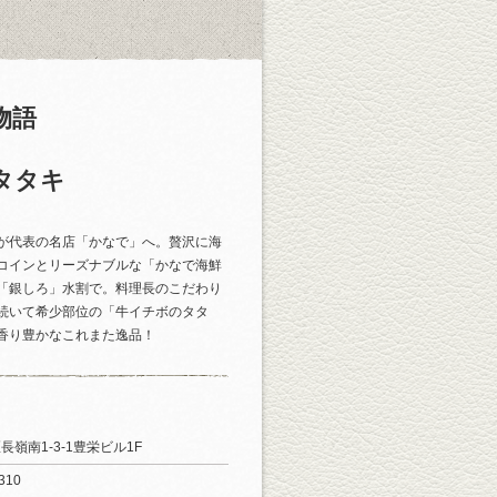
物語
タタキ
が代表の名店「かなで」へ。贅沢に海
コインとリーズナブルな「かなで海鮮
「銀しろ」水割で。料理長のこだわり
続いて希少部位の「牛イチボのタタ
香り豊かなこれまた逸品！
長嶺南1-3-1豊栄ビル1F
310