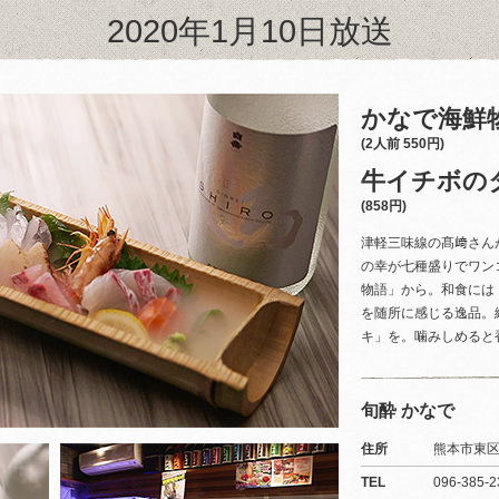
2020年1月10日放送
かなで海鮮
(2人前 550円)
牛イチボの
(858円)
津軽三味線の髙﨑さん
の幸が七種盛りでワン
物語」から。和食には
を随所に感じる逸品。
キ」を。噛みしめると
旬酔 かなで
住所
熊本市東区
TEL
096-385-2