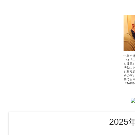
中島丈博
では「
を披露
活動に
も取り
きの河
祭で日
「TAK
2025