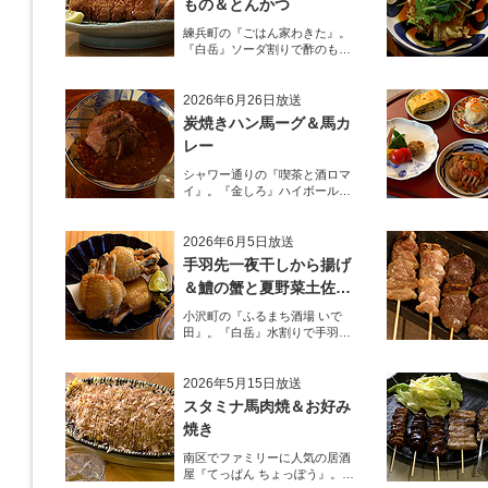
もの＆とんかつ
練兵町の『ごはん家わきた』。
『白岳』ソーダ割りで酢のもの
と名物とんかつを堪能！
2026年6月26日放送
炭焼きハン馬ーグ＆馬カ
レー
シャワー通りの『喫茶と酒ロマ
イ』。『金しろ』ハイボールで
馬料理を堪能！
2026年6月5日放送
手羽先一夜干しから揚げ
＆鱧の蟹と夏野菜土佐酢
ジュレがけ
小沢町の『ふるまち酒場 いで
田』。『白岳』水割りで手羽先
一夜干しから揚げと夏限定の鱧
を堪能！
2026年5月15日放送
スタミナ馬肉焼＆お好み
焼き
南区でファミリーに人気の居酒
屋『てっぱん ちょっぽう』。王