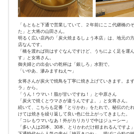
「もともと下通で営業していて、２年前にここ代継橋の
た」と大将の山田さん。
明るく広い店内の「炭火焼まるしょう本店」は、地元の
店なんです。
「橋を渡れば街はすぐなんですけど、うちによく足を運
す」と女将さん。
御夫婦との出会いの乾杯は「銀しろ」水割で。
「いやあ、滲みますねえ〜」
女将さんが炭火で焼鳥を丁寧に焼き上げていきます。ま
ラ」から。
「うん！ウマい！脂が甘いですね！」と中原さん
「炭火で焼くとウマさが違うんですよ。」と女将さん。
続いて、こちらも定番「とりかわ」をたれで。秘伝のた
けては焼きを繰り返して良い色に仕上がってきました。
「コレもウマいなあ！外がカリカリで中はジューシー」
「多い人は20本、30本、とりかわだけ頼まれるんですよ
下通時代から人気の串が「納豆きつね」。揚げに小粒の