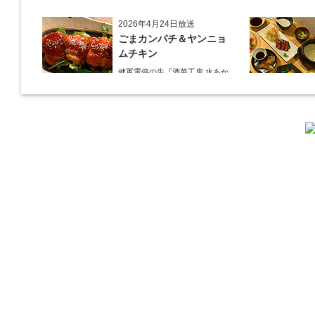
道の『白岳』水割りで乾杯！
2026年4月24日放送
ごまカンパチ＆ヤンニョ
ムチキン
健軍電停の先『酒菜工房 水あか
り』へ。『KAORU』ロックで乾
杯！まずは『ごまカンパチ』を
肴に。
2026年4月3日放送
元祖 鶏焼売＆牛テールの
土鍋めし
健軍電停そば『湯気立つ料理』
が名物の『yuge(ゆげ)』へ。
『白岳』を使った『旨み緑茶
割』で乾杯！
2026年3月13日放送
焼鳥おまかせ８本
健軍自衛隊通り『焼鳥 菖蒲谷』
で最高級の焼鳥を味わう。『銀
しろ...
2026年2月20日放送
1000円で飲めますｾｯﾄ＆