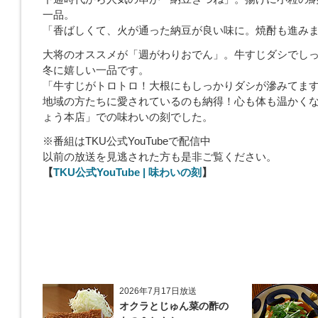
一品。
「香ばしくて、火が通った納豆が良い味に。焼酎も進み
大将のオススメが「週がわりおでん」。牛すじダシでし
冬に嬉しい一品です。
「牛すじがトロトロ！大根にもしっかりダシが滲みてま
地域の方たちに愛されているのも納得！心も体も温かく
ょう本店」での味わいの刻でした。
※番組はTKU公式YouTubeで配信中
以前の放送を見逃された方も是非ご覧ください。
【
TKU公式YouTube | 味わいの刻
】
2026年7月17日放送
オクラとじゅん菜の酢の