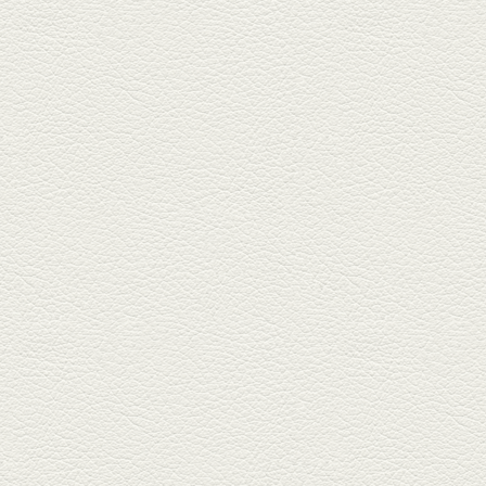
杯！出...
2025年9月5日放送
あくまのポテサラ＆変わ
り天ぷら盛り合わせ
武蔵小路の「たぬきと銀杏」で
自慢の「変わり天ぷら」を
「KAORU」...
2025年8月15日放送
お刺身盛り合わせ＆干物
盛りの七輪焼き
酒場通りの「食楽みかげ」は、
オーナーこだわりの魚料理が味
わえ...
2025年7月25日放送
朝ごはんプレート＆かん
ぱちのカマ(塩焼き)
並木坂では珍しい朝ごはんの店
「コルハコ」で昼飲みの刻。
「銀し...
2025年7月4日放送