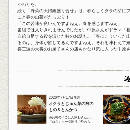
かわりを。
続く「野菜の天婦羅盛り合せ」は、春らしくタラの芽に
にと春の山菜がたっぷり！
「この苦味が良いんですよねえ。春を感じますねえ」
番組では入りきれませんでしたが、中原さんがドラマ「
自給自足する役を演じた時のお話も。「春にこういった
るのは、身体が欲してるんですよねえ。それを味わえて
喜三遊の大将のお弟子さんの店もかなり気に入った中原
2026年7月17日放送
オクラとじゅん菜の酢の
もの＆とんかつ
練兵町の『ごはん家わきた』。
『白岳』ソーダ割りで酢のもの
と名物とんかつを堪能！