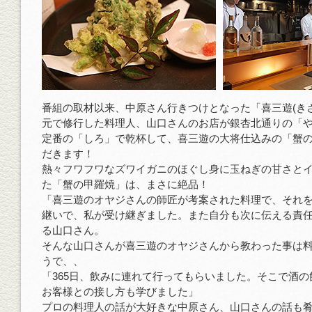
番組の取材以来、中原さん行きつけとなった「喜三遊(き
元で修行した料理人、山口さんのお店が銀杏北通りの「
定番の「しろ」で乾杯して、喜三遊の大将仕込みの「蟹
だきます！
熱々フワフワなズワイガニのほぐし身に玉ねぎの甘さと
た「蟹の甲羅焼」は、まさに絶品！
「喜三遊のオヤジさんの師匠が考案された料理で、それ
継いで、私が受け継ぎました。また自分も次に伝える責
る山口さん。
そんな山口さんが喜三遊のオヤジさんから教わった事は
うで、、
「365日、飲みに連れて行ってもらいました。そこで酒
お客様との接し方も学びました」
プロの料理人の話が大好きな中原さん、山口さんの話も