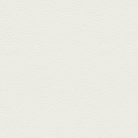
生姜香る鮭とイクラの土
鍋ご飯 など
銀杏中通りにこの春オープンし
た「創作ダイニング真」へ。暑
い夏...
2025年6月13日放送
ﾊﾓの季節野菜あんかけ＆
どんぐりﾎﾟｰｸ西京焼き
西銀座通り、若き和の料理人の
名店「旬味こさか」で夏の味を
堪能...
2025年5月23日放送
明太もちチーズもんじゃ
銀座中通りで深夜３時まで営業
している「もんじゃ焼きかめの
や」...
2025年5月2日放送
ミックス水餃子＆麻婆豆
腐
新水前寺駅そばの人気店「中華