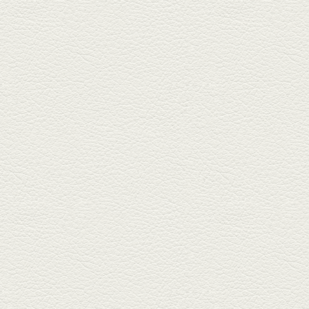
かでお...
2026年1月30日放送
焼き餃子＆海老チリ
栄通りの路地奥、隠れ家的な店
『富富飯店 新市街酒家』へ。２
階に...
2026年1月9日放送
酢だこ＆焼ぎょうざ
健軍で人吉の有名店のぎょうざ
を！『松龍軒健軍店』で、味わ
いの刻...
2025年12月19日放送
おばんざい三種盛＆麻婆
豆腐
東区月出『中華酒場アガレヤ』
は、スパイスが効いた一味違う
中華が...
2025年11月28日放送
ごま鯛＆牛すじ大根