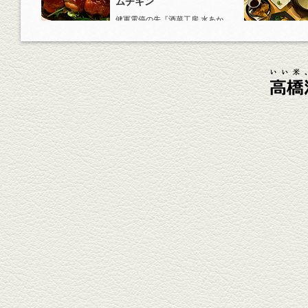
ムチキン
健軍電停の先『酒菜工房 水あか
り』へ。『KAORU』ロックで乾
杯！まずは『ごまカンパチ』を
肴に。
2026年4月3日放送
元祖 鶏焼売＆牛テールの
土鍋めし
健軍電停そば『湯気立つ料理』
が名物の『yuge(ゆげ)』へ。
『白岳』を使った『旨み緑茶
割』で乾杯！
2026年3月13日放送
焼鳥おまかせ８本
健軍自衛隊通り『焼鳥 菖蒲谷』
で最高級の焼鳥を味わう。『銀
しろ...
2026年2月20日放送
1000円で飲めますｾｯﾄ＆
至福のﾊﾑｶﾂ など
東区の健軍電停のそば『居酒屋
食堂いしばしさん家』は、賑や