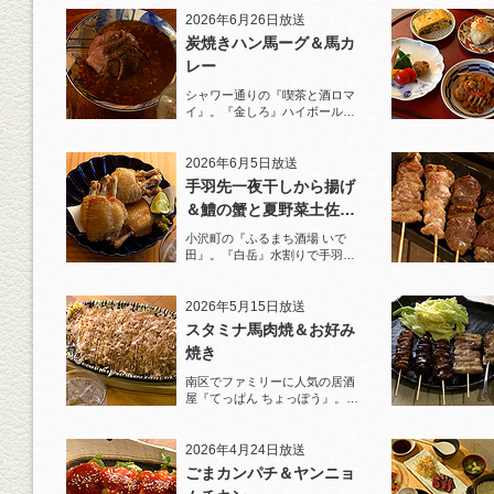
2026年6月26日放送
炭焼きハン馬ーグ＆馬カ
レー
シャワー通りの『喫茶と酒ロマ
イ』。『金しろ』ハイボールで
馬料理を堪能！
2026年6月5日放送
手羽先一夜干しから揚げ
＆鱧の蟹と夏野菜土佐酢
ジュレがけ
小沢町の『ふるまち酒場 いで
田』。『白岳』水割りで手羽先
一夜干しから揚げと夏限定の鱧
を堪能！
2026年5月15日放送
スタミナ馬肉焼＆お好み
焼き
南区でファミリーに人気の居酒
屋『てっぱん ちょっぽう』。王
道の『白岳』水割りで乾杯！
2026年4月24日放送
ごまカンパチ＆ヤンニョ