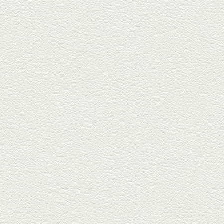
料理 福来亭」へ。「しろ」ロッ
ク...
2025年4月11日放送
きびなごの塩焼き＆黒豚
しゃぶしゃぶ
春の[熊本屋台村]で昼飲みの刻。
[かごっま屋台 黒で乾杯]で「銀...
2025年3月21日放送
薩摩赤鶏のころころ焼き
＆カツオの藁焼き
三年坂通りのビル２階「焼鳥こ
ろころ」はオシャレな店構えで
炭火...
2025年2月28日放送
踊る車海老＆あか牛串 ウ
ニとキャビア乗せ
ホテル日航熊本の裏、創作串揚
げの新たな店「串ハル」へ「銀
しろ...