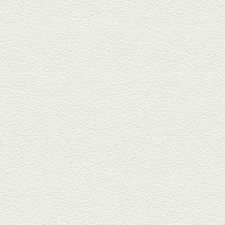
名店揃いの並木坂ドルハウスビ
ルに今年生まれた新たな名店、
『家庭...
2025年11月7日放送
贅沢馬刺し盛合せ＆極上
馬肉しゃぶしゃぶ
籠町通り『熊本郷土料理 酒ト肴
もなか』で熊本県産の馬肉料理
を！...
2025年10月17日放送
ヒレ焼き＆牛ひれ肉汁カ
レー
武蔵小路で人気の『ヒレ肉じゅ
んちゃん』へ。『銀ハイ』で乾
杯！ブ...
2025年9月26日放送
フォンダンエッグ＆二郎
系にんにくパスタ
北区麻生田の人気店『多酒多菜
満月』へ。『しろ』水割で乾