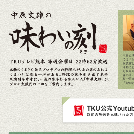
中島丈博
では「
を披露
活動に
も取り
きの河
祭で日
「TAK