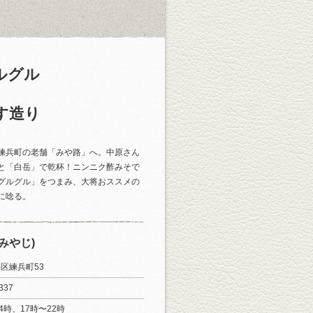
ルグル
す造り
練兵町の老舗「みや路」へ。中原さん
と「白岳」で乾杯！ニンニク酢みそで
グルグル」をつまみ、大将おススメの
に唸る。
みやじ)
区練兵町53
337
4時、17時〜22時