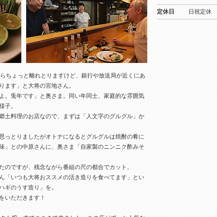
定休日
日祝定休
からちょっと離れとりますけど、銀行や放送局が近くにあ
ります」と大将の宮地さん。
よ。兎年です」と奥さま。同い年同士、家庭的な雰囲気
様子。
郷土料理のお店なので、まずは「人文字のグルグル」か
思っとりましたがオトナになるとグルグルは焼酎の肴に
味」との中原さんに、奥さま「自家製のニンニク酢みそ
たのですが、残念ながら番組の尺の都合でカット。
ん「いつも大将おススメの活き造りを食べてます」とい
ハギのうす造り」を。
をいただきます！