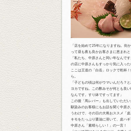
「店を始めて25年になりますね。街
って昼も夜も良かお客さまに恵まれと
「私たち、中原さんと同い年なんです
の店に中原さんもすっかり気に入った
ここは王道の「白岳」ロックで乾杯！
ら。
「子どもの頃は何がウマいんだろ？と
ヨカですね。この酢みそが何とも良い
なんです。すり鉢ですってます」
この後「馬レバー」も出していただい
馴染みのお客様にもお話を聞く中原さ
うわけで、その日の大将おススメ「皮
キモをたっぷり醤油に溶いて、皮ハギ
中原さん「素晴らしい！」の一言！