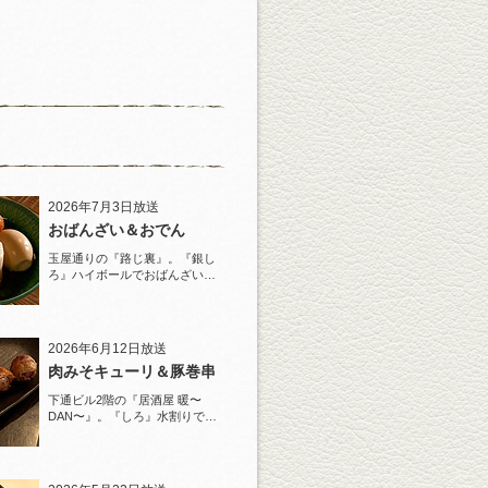
2026年7月3日放送
おばんざい＆おでん
玉屋通りの『路じ裏』。『銀し
ろ』ハイボールでおばんざいと
おでんを堪能！
2026年6月12日放送
肉みそキューリ＆豚巻串
下通ビル2階の『居酒屋 暖〜
DAN〜』。『しろ』水割りで夏
らしい豚巻串を堪能！