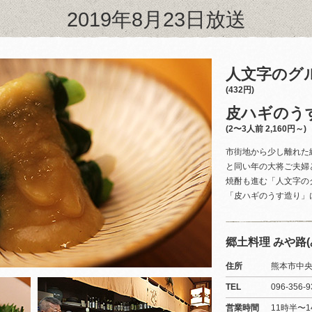
2019年8月23日放送
人文字のグ
(432円)
皮ハギのう
(2〜3人前 2,160円～)
市街地から少し離れた
と同い年の大将ご夫婦
焼酎も進む「人文字の
「皮ハギのうす造り」
郷土料理 みや路(
住所
熊本市中央
TEL
096-356-9
営業時間
11時半〜1