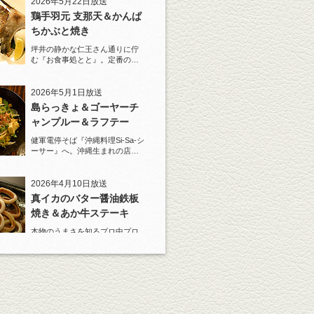
2026年5月22日放送
鶏手羽元 支那天＆かんぱ
ちかぶと焼き
坪井の静かな仁王さん通りに佇
む『お食事処とと』。定番の
『しろ』水割りで乾杯！
2026年5月1日放送
島らっきょ＆ゴーヤーチ
ャンプルー＆ラフテー
健軍電停そば『沖縄料理Si-Sa-シ
ーサー』へ。沖縄生まれの店主
と『しろ』水割で乾杯！
2026年4月10日放送
真イカのバター醤油鉄板
焼き＆あか牛ステーキ
本物のうまさを知るプロ中プロ
の料理人が、あの店のあれはう
まい！と唸る一皿がある。
2026年3月20日放送
原始焼き 大トロ鰯の塩焼
き/キンキの塩焼き など