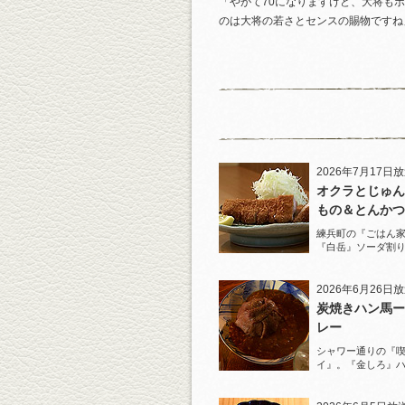
「やがて70になりますけど、大将も
のは大将の若さとセンスの賜物ですね
2026年7月17日
オクラとじゅん
もの＆とんかつ
練兵町の『ごはん
『白岳』ソーダ割
と名物とんかつを
2026年6月26日
炭焼きハン馬ー
レー
シャワー通りの『
イ』。『金しろ』
馬料理を堪能！