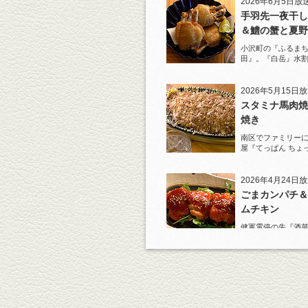
2026年6月5日放
手羽先一夜干し
＆鱧の蟹と夏野
ジュレがけ
小沢町の『ふるまち
田』。『白岳』水
一夜干しから揚げ
を堪能！
2026年5月15日
スタミナ馬肉焼
焼き
南区でファミリー
屋『てっぱん ちょ
道の『白岳』水割
2026年4月24日
ごまカンパチ＆
ムチキン
健軍電停の先『酒菜
り』へ。『KAOR
杯！まずは『ごま
肴に。
2026年4月3日放
元祖 鶏焼売＆
土鍋めし