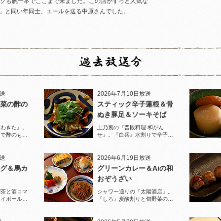
ボクも腕一本でここまで来ました。この店がずっと人気な
」と同い年同士、エールを送る中原さんでした。
放送
2026年7月10日放送
菜の酢の
スティック辛子蓮根＆骨
ぬき豚足＆ソーキそば
家わきた』。
上乃裏の『普段料理 和がん
りで酢のもの
せ』。『白岳』水割りで辛子蓮
堪能！
根と豚足、ソーキそばを堪能！
放送
2026年6月19日放送
グ＆馬カ
グリーンカレー＆Aiの和
おぞうざい
喫茶と酒ロマ
シャワー通りの『太陽酒店』。
ハイボールで
『しろ』炭酸割りと旬野菜のお
ぞうざいで乾杯！