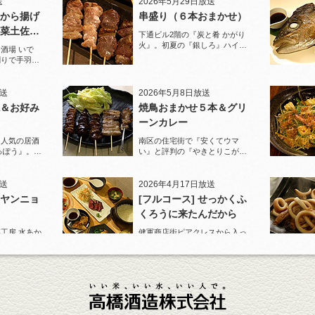
送
2026年5月29日放送
から揚げ
串盛り（６本おまかせ）
菜土佐酢
下通ビル2階の『炭と肴 かがり
火』。初夏の『銀しろ』ハイボ
酒場 いで
ールと炭火の串盛りおまかせで
割りで手羽先
乾杯！
と夏限定の鱧
放送
2026年5月8日放送
＆お好み
焼鳥おまかせ５本＆グリ
ーンカレー
に人気の居酒
南区の住宅街で『安くてウマ
っぽう』。王
い』と評判の『やきとりこがめ
りで乾杯！
ちゃん』へ。『焼鳥おまかせ５
本』人気の『皮』がパリパリで
ジューシー！
放送
2026年4月17日放送
ヤンニョ
[フルコース] せっかくふ
くろうに来たんだから
工房 水あか
健軍商店街ピアクレスから入っ
U』ロックで乾
た路地でランチも人気の店『ご
カンパチ』を
はんや ふくろう』。
送
2026年3月27日放送
牛テールの
ポテトサラダ＆油淋鶏
西銀座通りのビル地下『カラオ