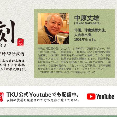
中原丈雄
(Takeo Nakahara)
俳優。球磨焼酎大使。
人吉市出身。
1951年生まれ。
中島丈博監督作品「おこげ」（1992年）で映画デビュー。TV
では「白い巨塔」「絶対零度」「真田丸」などで個性的な演技
を披露し、現代劇・時代劇を問わず幅広く活躍している。演技
活動にとどまらず、絵画では個展を開催するほか、朗読活動に
も取り組んでいる。近年では映画「おしゃべりな写真館」「囁
きの河」で主演を務めた。「おしゃべりな写真館」は日本映画
祭で日本クロアチア賞を受賞。また、プライベートバンド
「TAKEO.UT☆MEN」のライブ活動も行っている。