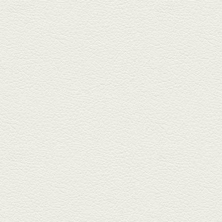
2026年2月20日放送
1000円で飲めますｾｯﾄ＆
至福のﾊﾑｶﾂ など
東区の健軍電停のそば『居酒屋
食堂いしばしさん家』は、賑や
かでお...
2026年1月30日放送
焼き餃子＆海老チリ
栄通りの路地奥、隠れ家的な店
『富富飯店 新市街酒家』へ。２
階に...
2026年1月9日放送
酢だこ＆焼ぎょうざ
健軍で人吉の有名店のぎょうざ
を！『松龍軒健軍店』で、味わ
いの刻...
2025年12月19日放送
おばんざい三種盛＆麻婆