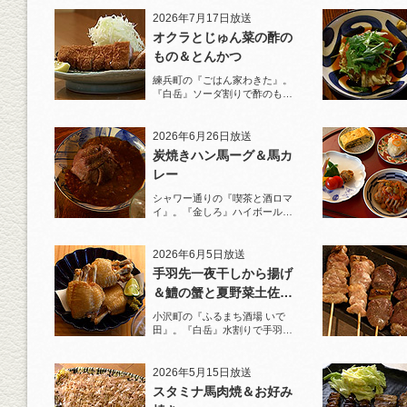
2026年7月17日放送
オクラとじゅん菜の酢の
もの＆とんかつ
練兵町の『ごはん家わきた』。
『白岳』ソーダ割りで酢のもの
と名物とんかつを堪能！
2026年6月26日放送
炭焼きハン馬ーグ＆馬カ
レー
シャワー通りの『喫茶と酒ロマ
イ』。『金しろ』ハイボールで
馬料理を堪能！
2026年6月5日放送
手羽先一夜干しから揚げ
＆鱧の蟹と夏野菜土佐酢
ジュレがけ
小沢町の『ふるまち酒場 いで
田』。『白岳』水割りで手羽先
一夜干しから揚げと夏限定の鱧
を堪能！
2026年5月15日放送
スタミナ馬肉焼＆お好み