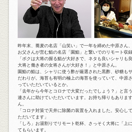
昨年末、蕎麦の名店「山笑い」で一年を締めた中原さん
お父さんが営む鮨の名店「園鮨」と繋いでのリモート収
「ボクは大将の握る鮨が大好きで、ネタも良いシャリも
大将と働き者の女将さんが大好き！」と中原さん。
園鮨の鮨は、シャリに使う酢が厳選された黒酢、砂糖も
だわりが。海苔も有明の極上の海苔を使っていて、中原
っていただいているとか。
「去年から今年とコロナで大変だったでしょう？」と言
連さんに助けていただいています。お持ち帰りもありま
ん。
「コロナ対策で天井に除菌の装置を入れました。安心し
ただいてます」
「しろ」お湯割りでリモート乾杯、さっそく大将に「上
てもらいます。