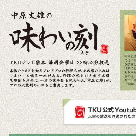
中島丈博
では「
を披露
活動に
も取り
きの河
祭で日
「TAK