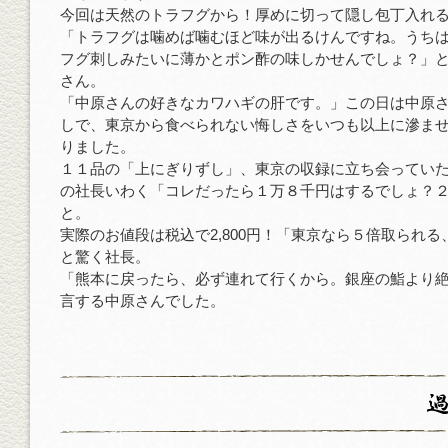
今回は天然のトラフグから！厚めに切って隠し包丁入れ
「トラフグは噛めば噛むほど味が出るけんですね。うち
フグ刺しみたいに薄かとポン酢の味しかせんでしょ？」
さん。
「中原さんの好きなカワハギの肝です。」この日は中原
しで、東京から食べられない悔しさをいつも以上に滲ま
りました。
１１品の「上にぎりずし」、東京の収録に立ち会ってい
の社長いわく「コレだったら１万８千円はするでしょ？
と。
実際のお値段は税込で2,800円！「東京なら５倍取られ
と驚く社長。
「熊本に戻ったら、必ず連れて行くから。銀座の鮨より
言する中原さんでした。