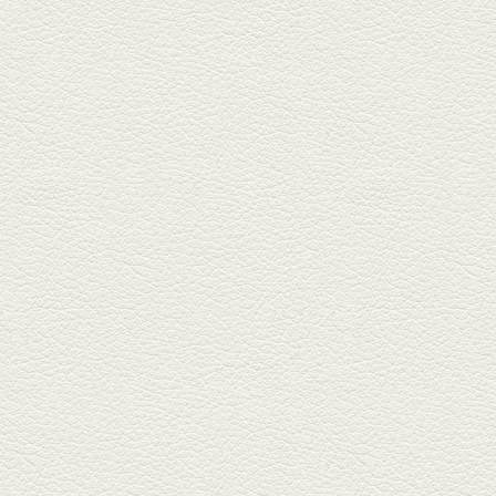
2025年2月28日放送
踊る車海老＆あか牛串 ウ
ニとキャビア乗せ
ホテル日航熊本の裏、創作串揚
げの新たな店「串ハル」へ「銀
しろ...
2025年2月7日放送
マグロのレアカツ＆合鴨
とカブのゆず煮
酒場通りの「料理屋じぃ」で昼
飲みの刻。「しろ」お湯割で店
主ご...
2025年1月17日放送
燻製ポーク＆特製和風石
焼おこげ
北区の飛田バイパスで人気の創
作家庭料理の店「ソラクル」
へ。「...
2024年12月27日放送
バーニャカウダ＆焼き鳥
＆もつ鍋