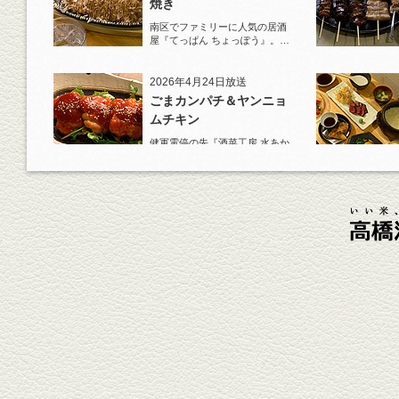
焼き
南区でファミリーに人気の居酒
屋『てっぱん ちょっぽう』。王
道の『白岳』水割りで乾杯！
2026年4月24日放送
ごまカンパチ＆ヤンニョ
ムチキン
健軍電停の先『酒菜工房 水あか
り』へ。『KAORU』ロックで乾
杯！まずは『ごまカンパチ』を
肴に。
2026年4月3日放送
元祖 鶏焼売＆牛テールの
土鍋めし
健軍電停そば『湯気立つ料理』
が名物の『yuge(ゆげ)』へ。
『白岳』を使った『旨み緑茶
割』で乾杯！
2026年3月13日放送
焼鳥おまかせ８本
健軍自衛隊通り『焼鳥 菖蒲谷』
で最高級の焼鳥を味わう。『銀
しろ...