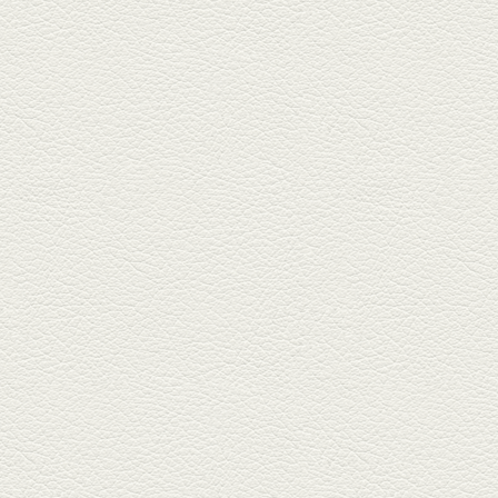
朝ごはんプレート＆かん
ぱちのカマ(塩焼き)
並木坂では珍しい朝ごはんの店
「コルハコ」で昼飲みの刻。
「銀し...
2025年7月4日放送
生姜香る鮭とイクラの土
鍋ご飯 など
銀杏中通りにこの春オープンし
た「創作ダイニング真」へ。暑
い夏...
2025年6月13日放送
ﾊﾓの季節野菜あんかけ＆
どんぐりﾎﾟｰｸ西京焼き
西銀座通り、若き和の料理人の
名店「旬味こさか」で夏の味を
堪能...
2025年5月23日放送
明太もちチーズもんじゃ
銀座中通りで深夜３時まで営業
している「もんじゃ焼きかめの