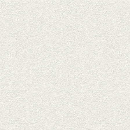
や」...
2025年5月2日放送
ミックス水餃子＆麻婆豆
腐
新水前寺駅そばの人気店「中華
料理 福来亭」へ。「しろ」ロッ
ク...
2025年4月11日放送
きびなごの塩焼き＆黒豚
しゃぶしゃぶ
春の[熊本屋台村]で昼飲みの刻。
[かごっま屋台 黒で乾杯]で「銀...
2025年3月21日放送
薩摩赤鶏のころころ焼き
＆カツオの藁焼き
三年坂通りのビル２階「焼鳥こ
ろころ」はオシャレな店構えで
炭火...