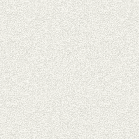
んちゃん』へ。『銀ハイ』で乾
杯！ブ...
2025年9月26日放送
フォンダンエッグ＆二郎
系にんにくパスタ
北区麻生田の人気店『多酒多菜
満月』へ。『しろ』水割で乾
杯！出...
2025年9月5日放送
あくまのポテサラ＆変わ
り天ぷら盛り合わせ
武蔵小路の「たぬきと銀杏」で
自慢の「変わり天ぷら」を
「KAORU」...
2025年8月15日放送
お刺身盛り合わせ＆干物
盛りの七輪焼き
酒場通りの「食楽みかげ」は、
オーナーこだわりの魚料理が味
わえ...
2025年7月25日放送