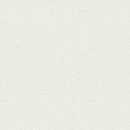
豆腐
東区月出『中華酒場アガレヤ』
は、スパイスが効いた一味違う
中華が...
2025年11月28日放送
ごま鯛＆牛すじ大根
名店揃いの並木坂ドルハウスビ
ルに今年生まれた新たな名店、
『家庭...
2025年11月7日放送
贅沢馬刺し盛合せ＆極上
馬肉しゃぶしゃぶ
籠町通り『熊本郷土料理 酒ト肴
もなか』で熊本県産の馬肉料理
を！...
2025年10月17日放送
ヒレ焼き＆牛ひれ肉汁カ
レー
武蔵小路で人気の『ヒレ肉じゅ