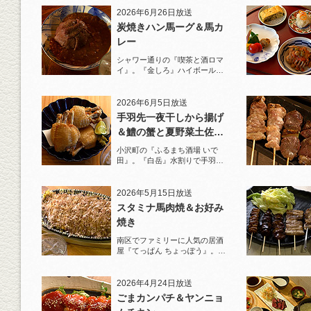
2026年6月26日放送
炭焼きハン馬ーグ＆馬カ
レー
シャワー通りの『喫茶と酒ロマ
イ』。『金しろ』ハイボールで
馬料理を堪能！
2026年6月5日放送
手羽先一夜干しから揚げ
＆鱧の蟹と夏野菜土佐酢
ジュレがけ
小沢町の『ふるまち酒場 いで
田』。『白岳』水割りで手羽先
一夜干しから揚げと夏限定の鱧
を堪能！
2026年5月15日放送
スタミナ馬肉焼＆お好み
焼き
南区でファミリーに人気の居酒
屋『てっぱん ちょっぽう』。王
道の『白岳』水割りで乾杯！
2026年4月24日放送
ごまカンパチ＆ヤンニョ