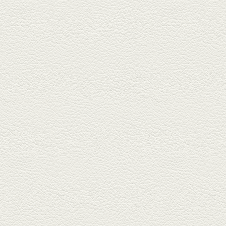
料理 福来亭」へ。「しろ」ロッ
ク...
2025年4月11日放送
きびなごの塩焼き＆黒豚
しゃぶしゃぶ
春の[熊本屋台村]で昼飲みの刻。
[かごっま屋台 黒で乾杯]で「銀...
2025年3月21日放送
薩摩赤鶏のころころ焼き
＆カツオの藁焼き
三年坂通りのビル２階「焼鳥こ
ろころ」はオシャレな店構えで
炭火...
2025年2月28日放送
踊る車海老＆あか牛串 ウ
ニとキャビア乗せ
ホテル日航熊本の裏、創作串揚
げの新たな店「串ハル」へ「銀
しろ...