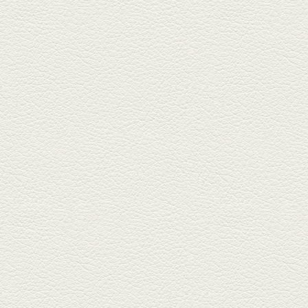
杯！出...
2025年9月5日放送
あくまのポテサラ＆変わ
り天ぷら盛り合わせ
武蔵小路の「たぬきと銀杏」で
自慢の「変わり天ぷら」を
「KAORU」...
2025年8月15日放送
お刺身盛り合わせ＆干物
盛りの七輪焼き
酒場通りの「食楽みかげ」は、
オーナーこだわりの魚料理が味
わえ...
2025年7月25日放送
朝ごはんプレート＆かん
ぱちのカマ(塩焼き)
並木坂では珍しい朝ごはんの店
「コルハコ」で昼飲みの刻。
「銀し...
2025年7月4日放送