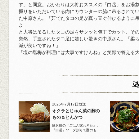
す」と同意。おかわりは大将おススメの「白岳」をお湯
握りをいただいている内にカウンターの脇に吊るされて
た中原さん。「茹でたタコの足が真っ直ぐ伸びるように
よ」
と大将は吊るしたタコの足をサクッと包丁でカット、そ
突然、手渡されたタコ足に嬉しい驚きの中原さん。「柔
減が良いですね！」
「塩の塩梅が料理には大事ですけんね」と笑顔で答える
2026年7月17日放送
オクラとじゅん菜の酢の
もの＆とんかつ
練兵町の『ごはん家わきた』。
『白岳』ソーダ割りで酢のもの
と名物とんかつを堪能！