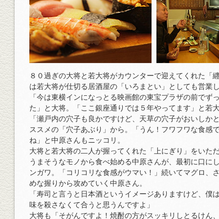
８０過ぎの大将と若大将がカウンターで迎えてくれた「
は若大将が仕切る居酒屋の「いろまとい」としても営業
「今は東横インになっとる映画館の東宝プラザの前でず
た」と大将。「ここ銀座通りでは５年やってます」と若
「瀬戸内の穴子も良かですけど、天草の穴子がおいしか
ススメの「穴子あぶり」から。「うん！フワフワな食感
ね」と中原さんもニッコリ。
大将と若大将の二人が握ってくれた「上にぎり」をいた
うまそうなモノから食べ始める中原さんが、最初に口に
ンガワ。「コリコリな食感がウマい！」続いてマグロ、
めな握りから攻めていく中原さん。
「寿司と言うと日本酒というイメージありますけど、僕
味を殺さなくて合うと思うんですよ」
大将も「そがんですよ！焼酎の方がスッキリしとるけん