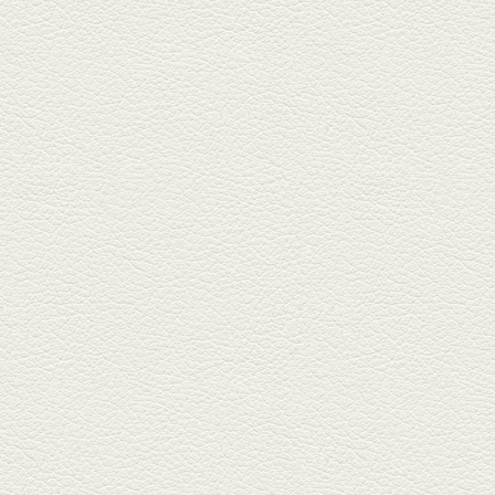
生姜香る鮭とイクラの土
鍋ご飯 など
銀杏中通りにこの春オープンし
た「創作ダイニング真」へ。暑
い夏...
2025年6月13日放送
ﾊﾓの季節野菜あんかけ＆
どんぐりﾎﾟｰｸ西京焼き
西銀座通り、若き和の料理人の
名店「旬味こさか」で夏の味を
堪能...
2025年5月23日放送
明太もちチーズもんじゃ
銀座中通りで深夜３時まで営業
している「もんじゃ焼きかめの
や」...
2025年5月2日放送
ミックス水餃子＆麻婆豆
腐
新水前寺駅そばの人気店「中華