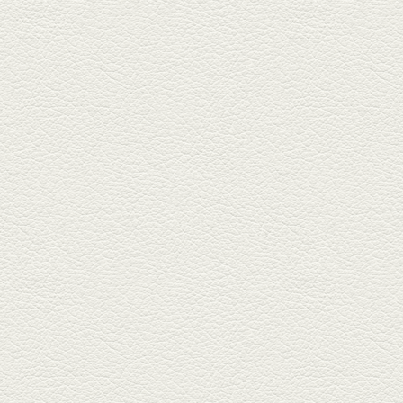
かでお...
2026年1月30日放送
焼き餃子＆海老チリ
栄通りの路地奥、隠れ家的な店
『富富飯店 新市街酒家』へ。２
階に...
2026年1月9日放送
酢だこ＆焼ぎょうざ
健軍で人吉の有名店のぎょうざ
を！『松龍軒健軍店』で、味わ
いの刻...
2025年12月19日放送
おばんざい三種盛＆麻婆
豆腐
東区月出『中華酒場アガレヤ』
は、スパイスが効いた一味違う
中華が...
2025年11月28日放送
ごま鯛＆牛すじ大根