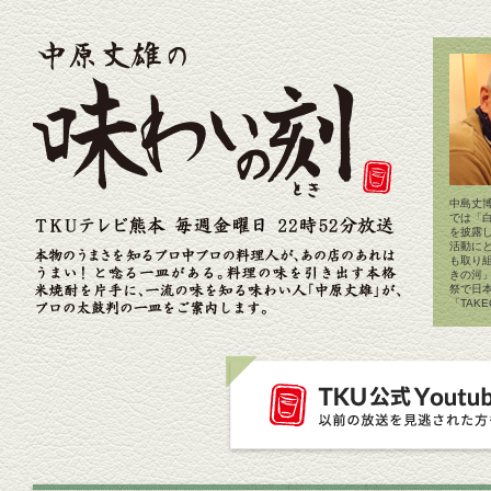
中島丈博
では「
を披露
活動に
も取り
きの河
祭で日
「TAK