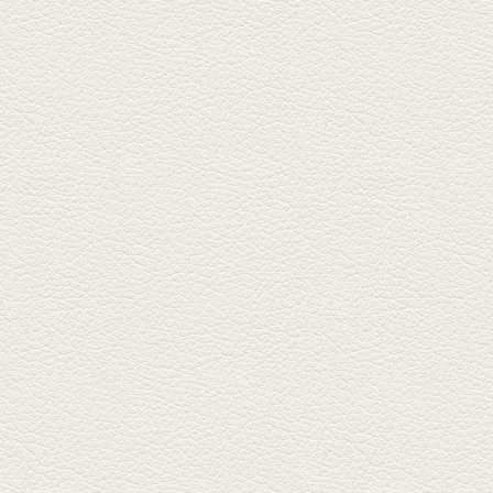
名店揃いの並木坂ドルハウスビ
ルに今年生まれた新たな名店、
『家庭...
2025年11月7日放送
贅沢馬刺し盛合せ＆極上
馬肉しゃぶしゃぶ
籠町通り『熊本郷土料理 酒ト肴
もなか』で熊本県産の馬肉料理
を！...
2025年10月17日放送
ヒレ焼き＆牛ひれ肉汁カ
レー
武蔵小路で人気の『ヒレ肉じゅ
んちゃん』へ。『銀ハイ』で乾
杯！ブ...
2025年9月26日放送
フォンダンエッグ＆二郎
系にんにくパスタ
北区麻生田の人気店『多酒多菜
満月』へ。『しろ』水割で乾