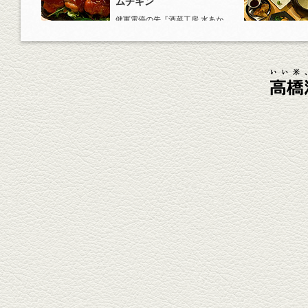
ムチキン
健軍電停の先『酒菜工房 水あか
り』へ。『KAORU』ロックで乾
杯！まずは『ごまカンパチ』を
肴に。
2026年4月3日放送
元祖 鶏焼売＆牛テールの
土鍋めし
健軍電停そば『湯気立つ料理』
が名物の『yuge(ゆげ)』へ。
『白岳』を使った『旨み緑茶
割』で乾杯！
2026年3月13日放送
焼鳥おまかせ８本
健軍自衛隊通り『焼鳥 菖蒲谷』
で最高級の焼鳥を味わう。『銀
しろ...
2026年2月20日放送
1000円で飲めますｾｯﾄ＆
至福のﾊﾑｶﾂ など
東区の健軍電停のそば『居酒屋
食堂いしばしさん家』は、賑や