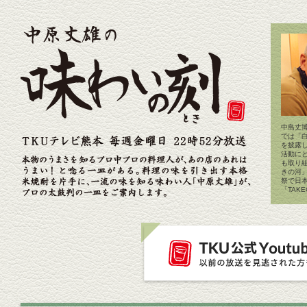
中島丈博
では「
を披露
活動に
も取り
きの河
祭で日
「TAK