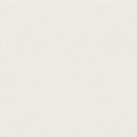
ク...
2025年4月11日放送
きびなごの塩焼き＆黒豚
しゃぶしゃぶ
春の[熊本屋台村]で昼飲みの刻。
[かごっま屋台 黒で乾杯]で「銀...
2025年3月21日放送
薩摩赤鶏のころころ焼き
＆カツオの藁焼き
三年坂通りのビル２階「焼鳥こ
ろころ」はオシャレな店構えで
炭火...
2025年2月28日放送
踊る車海老＆あか牛串 ウ
ニとキャビア乗せ
ホテル日航熊本の裏、創作串揚
げの新たな店「串ハル」へ「銀
しろ...
2025年2月7日放送