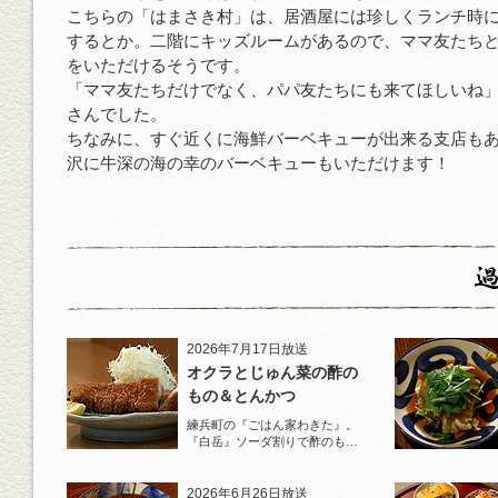
こちらの「はまさき村」は、居酒屋には珍しくランチ時
するとか。二階にキッズルームがあるので、ママ友たち
をいただけるそうです。
「ママ友たちだけでなく、パパ友たちにも来てほしいね
さんでした。
ちなみに、すぐ近くに海鮮バーベキューが出来る支店も
沢に牛深の海の幸のバーベキューもいただけます！
2026年7月17日放送
オクラとじゅん菜の酢の
もの＆とんかつ
練兵町の『ごはん家わきた』。
『白岳』ソーダ割りで酢のもの
と名物とんかつを堪能！
2026年6月26日放送