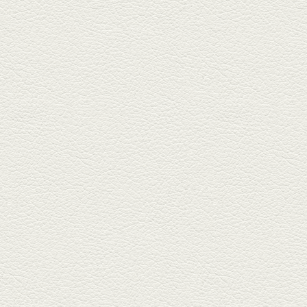
ルに今年生まれた新たな名店、
『家庭...
2025年11月7日放送
贅沢馬刺し盛合せ＆極上
馬肉しゃぶしゃぶ
籠町通り『熊本郷土料理 酒ト肴
もなか』で熊本県産の馬肉料理
を！...
2025年10月17日放送
ヒレ焼き＆牛ひれ肉汁カ
レー
武蔵小路で人気の『ヒレ肉じゅ
んちゃん』へ。『銀ハイ』で乾
杯！ブ...
2025年9月26日放送
フォンダンエッグ＆二郎
系にんにくパスタ
北区麻生田の人気店『多酒多菜
満月』へ。『しろ』水割で乾
杯！出...