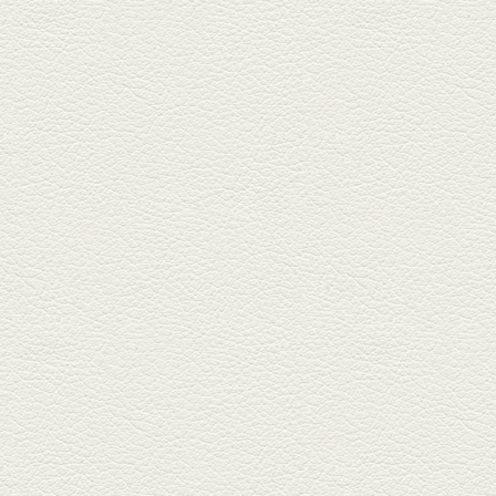
2026年1月30日放送
焼き餃子＆海老チリ
栄通りの路地奥、隠れ家的な店
『富富飯店 新市街酒家』へ。２
階に...
2026年1月9日放送
酢だこ＆焼ぎょうざ
健軍で人吉の有名店のぎょうざ
を！『松龍軒健軍店』で、味わ
いの刻...
2025年12月19日放送
おばんざい三種盛＆麻婆
豆腐
東区月出『中華酒場アガレヤ』
は、スパイスが効いた一味違う
中華が...
2025年11月28日放送
ごま鯛＆牛すじ大根
名店揃いの並木坂ドルハウスビ