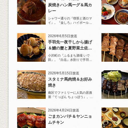
炭焼きハン馬ーグ＆馬カ
レー
シャワー通りの『喫茶と酒ロマ
イ』。『金しろ』ハイボールで
馬料理を堪能！
2026年6月5日放送
手羽先一夜干しから揚げ
＆鱧の蟹と夏野菜土佐酢
ジュレがけ
小沢町の『ふるまち酒場 いで
田』。『白岳』水割りで手羽先
一夜干しから揚げと夏限定の鱧
を堪能！
2026年5月15日放送
スタミナ馬肉焼＆お好み
焼き
南区でファミリーに人気の居酒
屋『てっぱん ちょっぽう』。王
道の『白岳』水割りで乾杯！
2026年4月24日放送
ごまカンパチ＆ヤンニョ
ムチキン