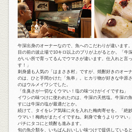
午深出身のオーナーなので、魚へのこだわりが違います
目の前の波止場で10キロ以上のブリが上がるとか。「牛
がいい所で育ってるんでウマさが違います。仕入れと言
す！」
刺身盛も人気の「はまさき村」ですが、焼酎好きのオー
のは、ひと手間かけた「魚串」。ヒカリ物が好きな中原
のはウルメイワシでした。
「生臭さが一切なくウマい！塩の味つけがイイですね」
イワシの味つけに使われたのは、牛深の天然塩。牛深の
すには牛深の塩が最適だとか。
続けて、タイをレア気味に火を入れた梅肉寄せを。「絶
ウマい！梅肉がまたイイですね。刺身で食うよりウマい
パチにタコにと焼酎も進みます。
旬の魚介類を、いちばんおいしい味つけで提供している