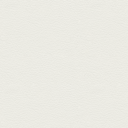
2025年9月5日放送
あくまのポテサラ＆変わ
り天ぷら盛り合わせ
武蔵小路の「たぬきと銀杏」で
自慢の「変わり天ぷら」を
「KAORU」...
2025年8月15日放送
お刺身盛り合わせ＆干物
盛りの七輪焼き
酒場通りの「食楽みかげ」は、
オーナーこだわりの魚料理が味
わえ...
2025年7月25日放送
朝ごはんプレート＆かん
ぱちのカマ(塩焼き)
並木坂では珍しい朝ごはんの店
「コルハコ」で昼飲みの刻。
「銀し...
2025年7月4日放送
生姜香る鮭とイクラの土