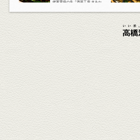
健軍電停の先『酒菜工房 水あか
り』へ。『KAORU』ロックで乾
杯！まずは『ごまカンパチ』を
肴に。
2026年4月3日放送
元祖 鶏焼売＆牛テールの
土鍋めし
健軍電停そば『湯気立つ料理』
が名物の『yuge(ゆげ)』へ。
『白岳』を使った『旨み緑茶
割』で乾杯！
2026年3月13日放送
焼鳥おまかせ８本
健軍自衛隊通り『焼鳥 菖蒲谷』
で最高級の焼鳥を味わう。『銀
しろ...
2026年2月20日放送
1000円で飲めますｾｯﾄ＆
至福のﾊﾑｶﾂ など
東区の健軍電停のそば『居酒屋
食堂いしばしさん家』は、賑や
かでお...