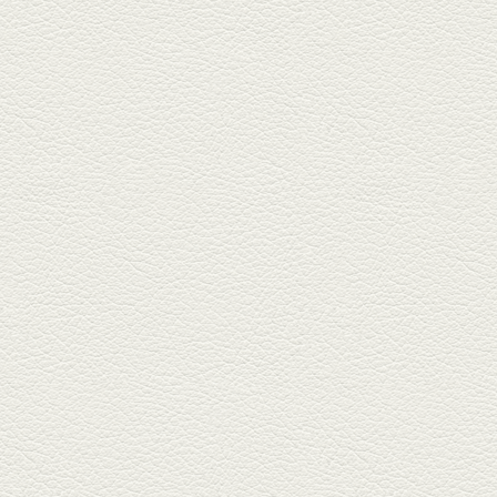
鍋ご飯 など
銀杏中通りにこの春オープンし
た「創作ダイニング真」へ。暑
い夏...
2025年6月13日放送
ﾊﾓの季節野菜あんかけ＆
どんぐりﾎﾟｰｸ西京焼き
西銀座通り、若き和の料理人の
名店「旬味こさか」で夏の味を
堪能...
2025年5月23日放送
明太もちチーズもんじゃ
銀座中通りで深夜３時まで営業
している「もんじゃ焼きかめの
や」...
2025年5月2日放送
ミックス水餃子＆麻婆豆
腐
新水前寺駅そばの人気店「中華
料理 福来亭」へ。「しろ」ロッ