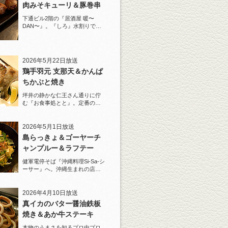
肉みそキューリ＆豚巻串
下通ビル2階の『居酒屋 暖〜
DAN〜』。『しろ』水割りで夏
らしい豚巻串を堪能！
2026年5月22日放送
鶏手羽元 支那天＆かんぱ
ちかぶと焼き
坪井の静かな仁王さん通りに佇
む『お食事処とと』。定番の
『しろ』水割りで乾杯！
2026年5月1日放送
島らっきょ＆ゴーヤーチ
ャンプルー＆ラフテー
健軍電停そば『沖縄料理Si-Sa-シ
ーサー』へ。沖縄生まれの店主
と『しろ』水割で乾杯！
2026年4月10日放送
真イカのバター醤油鉄板
焼き＆あか牛ステーキ
本物のうまさを知るプロ中プロ