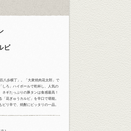
ン
ルビ
「百八歩横丁」。「大衆焼肉花太郎」で
「しろ」ハイボールで乾杯し、人気の
。ネギたっぷりの豚タンは食感最高！
る「花ぎゅうカルビ」を辛口で堪能。
もピリ辛で、焼酎にピッタリの一品。