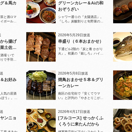
グ＆馬カ
グリーンカレー＆Aiの和
おぞうざい
喫茶と酒ロマ
シャワー通りの『太陽酒店』。
ハイボールで
『しろ』炭酸割りと旬野菜のお
ぞうざいで乾杯！
送
2026年5月29日放送
から揚げ
串盛り（６本おまかせ）
菜土佐酢
下通ビル2階の『炭と肴 かがり
火』。初夏の『銀しろ』ハイボ
酒場 いで
ールと炭火の串盛りおまかせで
割りで手羽先
乾杯！
と夏限定の鱧
放送
2026年5月8日放送
＆お好み
焼鳥おまかせ５本＆グリ
ーンカレー
に人気の居酒
南区の住宅街で『安くてウマ
っぽう』。王
い』と評判の『やきとりこがめ
りで乾杯！
ちゃん』へ。『焼鳥おまかせ５
本』人気の『皮』がパリパリで
ジューシー！
放送
2026年4月17日放送
ヤンニョ
[フルコース] せっかくふ
くろうに来たんだから
工房 水あか
健軍商店街ピアクレスから入っ