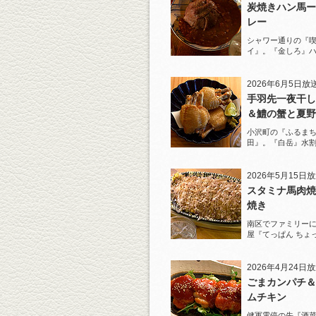
炭焼きハン馬ー
レー
シャワー通りの『
イ』。『金しろ』
馬料理を堪能！
2026年6月5日放
手羽先一夜干し
＆鱧の蟹と夏野
ジュレがけ
小沢町の『ふるまち
田』。『白岳』水
一夜干しから揚げ
を堪能！
2026年5月15日
スタミナ馬肉焼
焼き
南区でファミリー
屋『てっぱん ちょ
道の『白岳』水割
2026年4月24日
ごまカンパチ＆
ムチキン
健軍電停の先『酒菜