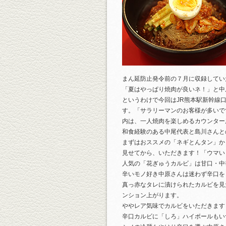
まん延防止発令前の７月に収録してい
「夏はやっぱり焼肉が良いネ！」と中
というわけで今回はJR熊本駅新幹線
す。「サラリーマンのお客様が多いで
内は、一人焼肉を楽しめるカウンター
和食経験のある中尾代表と島川さんと
まずはおススメの「ネギとんタン」か
見せてから、いただきます！「ウマい
人気の「花ぎゅうカルビ」は甘口・中
辛いモノ好き中原さんは迷わず辛口を
真っ赤なタレに漬けられたカルビを見
ンション上がります。
ややレア気味でカルビをいただきます
辛口カルビに「しろ」ハイボールもい