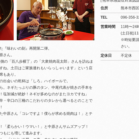
[ 熊本県感染症対策認証
住所
熊本市西区春
TEL
096-356-3
営業時間
11時〜24
(土日祝)1
※時短要
さい。
た『味わいの刻』再開第二弾。
原さん。
定休日
不定休
口側の「百八歩横丁」の「大衆焼肉花太郎」さんを訪ねま
すね。土日はご家族連れもいらっしゃいます」という店
席もあり。
の出会いの乾杯は「しろ」ハイボールで。
ら。ネギたっぷりの豚のタン、中尾代表が焼きの手本を
！塩加減が絶妙！ネギが多めなのがまたヨカですね」
辛・辛口の三種のこだわりのタレから選べるとのことで
！
た中原さん「コレですよ！僕らが求める焼肉は！」とテ
！「柔らかい！ウマい！」と中原さんサムズアップ！
つもにも増して進みます。