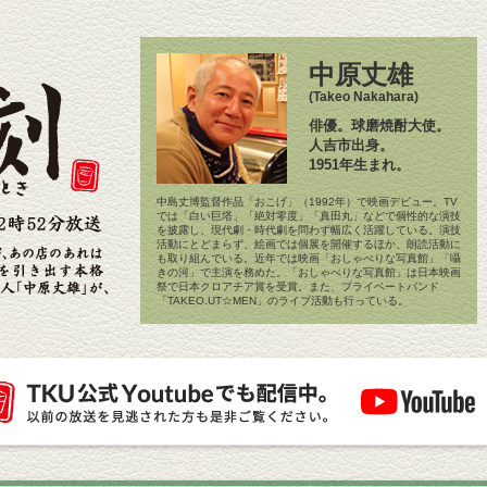
中原丈雄
(Takeo Nakahara)
俳優。球磨焼酎大使。
人吉市出身。
1951年生まれ。
中島丈博監督作品「おこげ」（1992年）で映画デビュー。TV
では「白い巨塔」「絶対零度」「真田丸」などで個性的な演技
を披露し、現代劇・時代劇を問わず幅広く活躍している。演技
活動にとどまらず、絵画では個展を開催するほか、朗読活動に
も取り組んでいる。近年では映画「おしゃべりな写真館」「囁
きの河」で主演を務めた。「おしゃべりな写真館」は日本映画
祭で日本クロアチア賞を受賞。また、プライベートバンド
「TAKEO.UT☆MEN」のライブ活動も行っている。