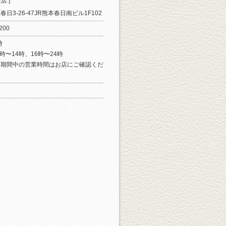
店 ]
日3-26-47JR熊本春日南ビル1F102
200
時
1時〜14時、16時〜24時
請期間中の営業時間はお店にご確認くだ