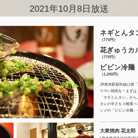
2021年10月8日放送
ネギとんタ
（770円）
花ぎゅうカ
（770円）
ビビン冷麺
（1,200円）
JR熊本駅新幹線口側
ウマい焼肉を！まずは
「ネギとんタン」から
タレの辛さを３種選べ
シメの「ビビン冷麺」
大衆焼肉 花太郎