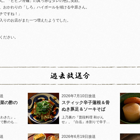
ん。「ビビン冷麺」の真っ赤なタレの色に笑顔。
、おかわりの「しろ」ハイボールを傾ける中原さん。
チですね！」
入りのお店がまた一つ増えたようでした。
ください。
放送
2026年7月10日放送
菜の酢の
スティック辛子蓮根＆骨
ぬき豚足＆ソーキそば
家わきた』。
上乃裏の『普段料理 和がん
りで酢のもの
せ』。『白岳』水割りで辛子蓮
堪能！
根と豚足、ソーキそばを堪能！
放送
2026年6月19日放送