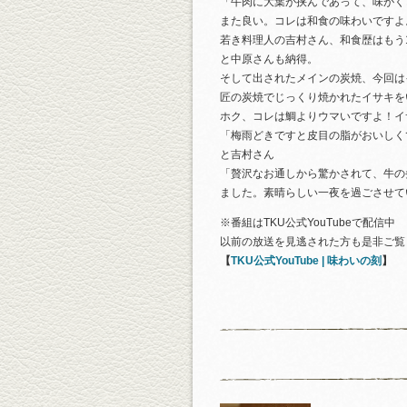
「牛肉に大葉が挟んであって、味がく
また良い。コレは和食の味わいですよ
若き料理人の吉村さん、和食歴はもう
と中原さんも納得。
そして出されたメインの炭焼、今回は
匠の炭焼でじっくり焼かれたイサキを
ホク、コレは鯛よりウマいですよ！イ
「梅雨どきですと皮目の脂がおいしく
と吉村さん
「贅沢なお通しから驚かされて、牛の
ました。素晴らしい一夜を過ごさせて
※番組はTKU公式YouTubeで配信中
以前の放送を見逃された方も是非ご覧
【
TKU公式YouTube | 味わいの刻
】