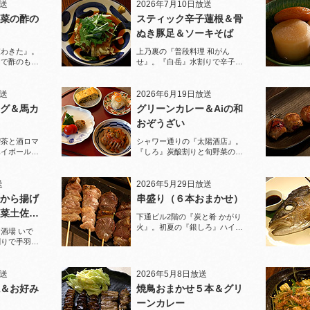
放送
2026年7月10日放送
菜の酢の
スティック辛子蓮根＆骨
ぬき豚足＆ソーキそば
家わきた』。
上乃裏の『普段料理 和がん
りで酢のもの
せ』。『白岳』水割りで辛子蓮
堪能！
根と豚足、ソーキそばを堪能！
放送
2026年6月19日放送
グ＆馬カ
グリーンカレー＆Aiの和
おぞうざい
喫茶と酒ロマ
シャワー通りの『太陽酒店』。
ハイボールで
『しろ』炭酸割りと旬野菜のお
ぞうざいで乾杯！
送
2026年5月29日放送
から揚げ
串盛り（６本おまかせ）
菜土佐酢
下通ビル2階の『炭と肴 かがり
火』。初夏の『銀しろ』ハイボ
酒場 いで
ールと炭火の串盛りおまかせで
割りで手羽先
乾杯！
と夏限定の鱧
放送
2026年5月8日放送
＆お好み
焼鳥おまかせ５本＆グリ
ーンカレー