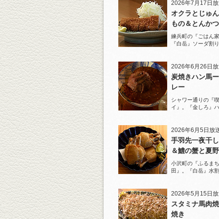
2026年7月17日
オクラとじゅん
もの＆とんかつ
練兵町の『ごはん
『白岳』ソーダ割
と名物とんかつを
2026年6月26日
炭焼きハン馬ー
レー
シャワー通りの『
イ』。『金しろ』
馬料理を堪能！
2026年6月5日放
手羽先一夜干し
＆鱧の蟹と夏野
ジュレがけ
小沢町の『ふるまち
田』。『白岳』水
一夜干しから揚げ
を堪能！
2026年5月15日
スタミナ馬肉焼
焼き