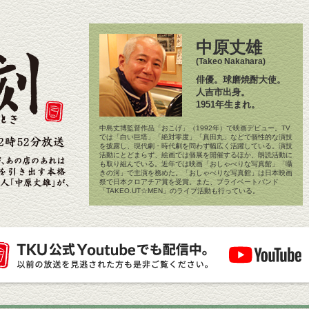
中原丈雄
(Takeo Nakahara)
俳優。球磨焼酎大使。
人吉市出身。
1951年生まれ。
中島丈博監督作品「おこげ」（1992年）で映画デビュー。TV
では「白い巨塔」「絶対零度」「真田丸」などで個性的な演技
を披露し、現代劇・時代劇を問わず幅広く活躍している。演技
活動にとどまらず、絵画では個展を開催するほか、朗読活動に
も取り組んでいる。近年では映画「おしゃべりな写真館」「囁
きの河」で主演を務めた。「おしゃべりな写真館」は日本映画
祭で日本クロアチア賞を受賞。また、プライベートバンド
「TAKEO.UT☆MEN」のライブ活動も行っている。