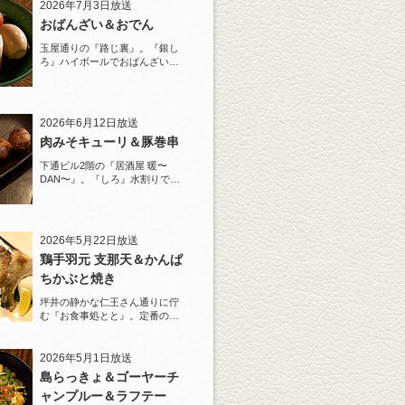
2026年7月3日放送
おばんざい＆おでん
玉屋通りの『路じ裏』。『銀し
ろ』ハイボールでおばんざいと
おでんを堪能！
2026年6月12日放送
肉みそキューリ＆豚巻串
下通ビル2階の『居酒屋 暖〜
DAN〜』。『しろ』水割りで夏
らしい豚巻串を堪能！
2026年5月22日放送
鶏手羽元 支那天＆かんぱ
ちかぶと焼き
坪井の静かな仁王さん通りに佇
む『お食事処とと』。定番の
『しろ』水割りで乾杯！
2026年5月1日放送
島らっきょ＆ゴーヤーチ
ャンプルー＆ラフテー