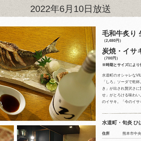
2022年6月10日放送
毛和牛炙り
（2,480円）
炭焼・イサ
（700円）
※時期とサイズにより
水道町のオシャレなVI
「しろ」ソーダで乾杯
き」が出され贅沢さに
せ」がとろける味わい
のイサキ。「今のイサ
水道町・旬炎 ひ
住所
熊本市中央区