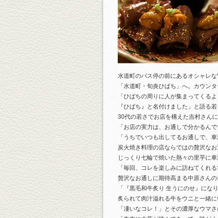
水道町のバス停の前にあるオシャレなV
「水道町・旬炎ひばち」へ。カウンタ
「ひばちの周りに人が集まってくるよ
『ひばち』と名付けました」と語る若
30代の若さでお店を構えた吉村さん
「お店の実力は、お通しで分かるんで
「うちでいつも出してるお通しで、車
炭火焼き料理の店ならではの贅沢なお
じっくり七輪で焼いた熱々の里芋に車
「毎回、コレを楽しみに訪ねてくれる
贅沢なお通しに期待高まる中原さんの
「『黒毛和牛炙り 生うにのせ』にな
炙られて肉汁溢れる牛をウニと一緒に
「凄いなコレ！」とその濃厚なウマさ