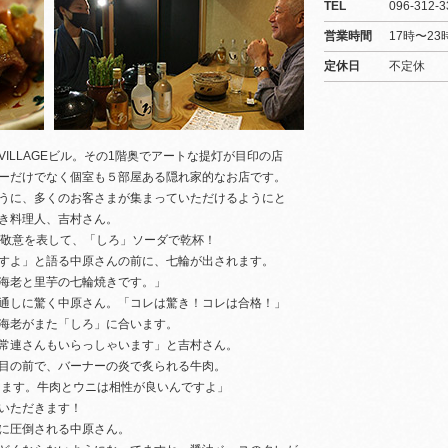
TEL
096-312-3
営業時間
17時〜23
定休日
不定休
ILLAGEビル。その1階奥でアートな提灯が目印の店
ーだけでなく個室も５部屋ある隠れ家的なお店です。
うに、多くのお客さまが集まっていただけるようにと
き料理人、吉村さん。
に敬意を表して、「しろ」ソーダで乾杯！
すよ」と語る中原さんの前に、七輪が出されます。
海老と里芋の七輪焼きです。」
通しに驚く中原さん。「コレは驚き！コレは合格！」
海老がまた「しろ」に合います。
常連さんもいらっしゃいます」と吉村さん。
目の前で、バーナーの炎で炙られる牛肉。
ります。牛肉とウニは相性が良いんですよ」
いただきます！
に圧倒される中原さん。