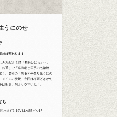
 生うにのせ
キ
価格は変わります
LLAGEビル１階「旬炎ひばち」へ。
。お通しで「車海老と里芋の七輪焼
驚く。名物の「黒毛和牛炙り生うにの
。メインの炭焼、今回は梅雨どきが旬
キは断然、鯛よりウマいね！」
ばち
水道町1-19VILLAGEビル1F