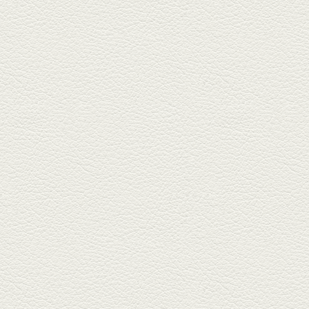
＆カツオの藁焼き
三年坂通りのビル２階「焼鳥こ
ろころ」はオシャレな店構えで
炭火...
2025年2月28日放送
踊る車海老＆あか牛串 ウ
ニとキャビア乗せ
ホテル日航熊本の裏、創作串揚
げの新たな店「串ハル」へ「銀
しろ...
2025年2月7日放送
マグロのレアカツ＆合鴨
とカブのゆず煮
酒場通りの「料理屋じぃ」で昼
飲みの刻。「しろ」お湯割で店
主ご...
2025年1月17日放送
燻製ポーク＆特製和風石
焼おこげ
北区の飛田バイパスで人気の創
作家庭料理の店「ソラクル」