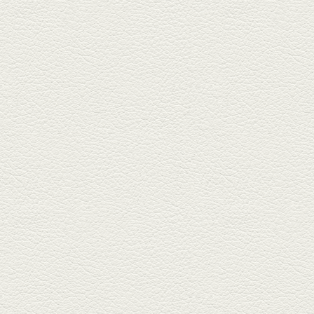
2026年3月13日放送
焼鳥おまかせ８本
健軍自衛隊通り『焼鳥 菖蒲谷』
で最高級の焼鳥を味わう。『銀
しろ...
2026年2月20日放送
1000円で飲めますｾｯﾄ＆
至福のﾊﾑｶﾂ など
東区の健軍電停のそば『居酒屋
食堂いしばしさん家』は、賑や
かでお...
2026年1月30日放送
焼き餃子＆海老チリ
栄通りの路地奥、隠れ家的な店
『富富飯店 新市街酒家』へ。２
階に...
2026年1月9日放送
酢だこ＆焼ぎょうざ
健軍で人吉の有名店のぎょうざ