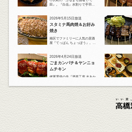
小沢町の『ふるまち酒場 いで
田』。『白岳』水割りで手羽先
一夜干しから揚げと夏限定の鱧
を堪能！
2026年5月15日放送
スタミナ馬肉焼＆お好み
焼き
南区でファミリーに人気の居酒
屋『てっぱん ちょっぽう』。王
道の『白岳』水割りで乾杯！
2026年4月24日放送
ごまカンパチ＆ヤンニョ
ムチキン
健軍電停の先『酒菜工房 水あか
り』へ。『KAORU』ロックで乾
杯！まずは『ごまカンパチ』を
肴に。
2026年4月3日放送
元祖 鶏焼売＆牛テールの
土鍋めし
健軍電停そば『湯気立つ料理』
が名物の『yuge(ゆげ)』へ。
『白岳』を使った『旨み緑茶
割』で乾杯！