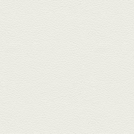
を！『松龍軒健軍店』で、味わ
いの刻...
2025年12月19日放送
おばんざい三種盛＆麻婆
豆腐
東区月出『中華酒場アガレヤ』
は、スパイスが効いた一味違う
中華が...
2025年11月28日放送
ごま鯛＆牛すじ大根
名店揃いの並木坂ドルハウスビ
ルに今年生まれた新たな名店、
『家庭...
2025年11月7日放送
贅沢馬刺し盛合せ＆極上
馬肉しゃぶしゃぶ
籠町通り『熊本郷土料理 酒ト肴
もなか』で熊本県産の馬肉料理
を！...