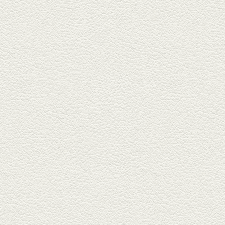
盛りの七輪焼き
酒場通りの「食楽みかげ」は、
オーナーこだわりの魚料理が味
わえ...
2025年7月25日放送
朝ごはんプレート＆かん
ぱちのカマ(塩焼き)
並木坂では珍しい朝ごはんの店
「コルハコ」で昼飲みの刻。
「銀し...
2025年7月4日放送
生姜香る鮭とイクラの土
鍋ご飯 など
銀杏中通りにこの春オープンし
た「創作ダイニング真」へ。暑
い夏...
2025年6月13日放送
ﾊﾓの季節野菜あんかけ＆
どんぐりﾎﾟｰｸ西京焼き
西銀座通り、若き和の料理人の
名店「旬味こさか」で夏の味を