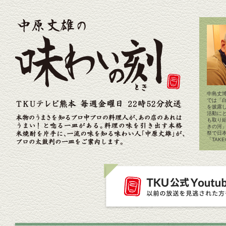
中島丈博
では「
を披露
活動に
も取り
きの河
祭で日
「TAK