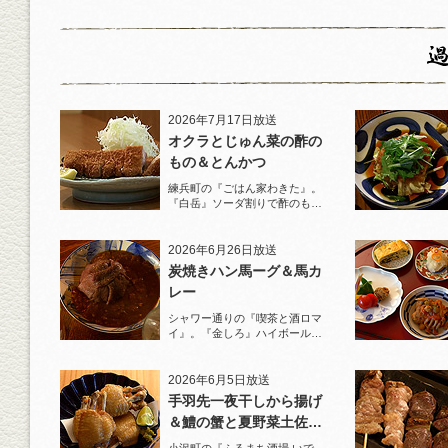
2026年7月17日放送
オクラとじゅん菜の酢の
もの＆とんかつ
練兵町の『ごはん家わきた』。
『白岳』ソーダ割りで酢のもの
と名物とんかつを堪能！
2026年6月26日放送
炭焼きハン馬ーグ＆馬カ
レー
シャワー通りの『喫茶と酒ロマ
イ』。『金しろ』ハイボールで
馬料理を堪能！
2026年6月5日放送
手羽先一夜干しから揚げ
＆鱧の蟹と夏野菜土佐酢
ジュレがけ