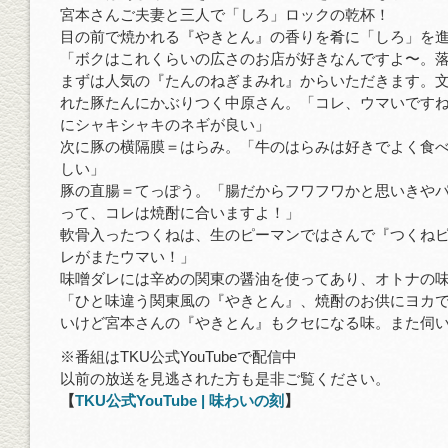
宮本さんご夫妻と三人で「しろ」ロックの乾杯！
目の前で焼かれる『やきとん』の香りを肴に「しろ」を
「ボクはこれくらいの広さのお店が好きなんですよ〜。
まずは人気の『たんのねぎまみれ』からいただきます。
れた豚たんにかぶりつく中原さん。「コレ、ウマいです
にシャキシャキのネギが良い」
次に豚の横隔膜＝はらみ。「牛のはらみは好きでよく食
しい」
豚の直腸＝てっぽう。「腸だからフワフワかと思いきや
って、コレは焼酎に合いますよ！」
軟骨入ったつくねは、生のピーマンではさんで『つくね
レがまたウマい！」
味噌ダレには辛めの関東の醤油を使ってあり、オトナの
「ひと味違う関東風の『やきとん』、焼酎のお供にヨカ
いけど宮本さんの『やきとん』もクセになる味。また伺
※番組はTKU公式YouTubeで配信中
以前の放送を見逃された方も是非ご覧ください。
【
TKU公式YouTube | 味わいの刻
】