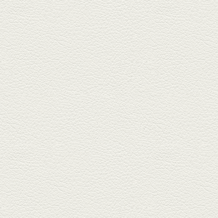
2025年10月17日放送
ヒレ焼き＆牛ひれ肉汁カ
レー
武蔵小路で人気の『ヒレ肉じゅ
んちゃん』へ。『銀ハイ』で乾
杯！ブ...
2025年9月26日放送
フォンダンエッグ＆二郎
系にんにくパスタ
北区麻生田の人気店『多酒多菜
満月』へ。『しろ』水割で乾
杯！出...
2025年9月5日放送
あくまのポテサラ＆変わ
り天ぷら盛り合わせ
武蔵小路の「たぬきと銀杏」で
自慢の「変わり天ぷら」を
「KAORU」...
2025年8月15日放送
お刺身盛り合わせ＆干物