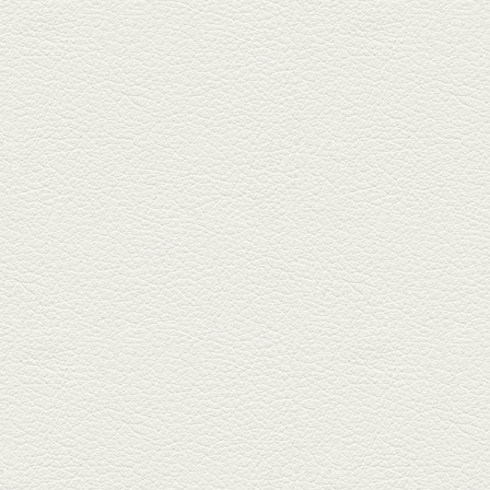
堪能...
2025年5月23日放送
明太もちチーズもんじゃ
銀座中通りで深夜３時まで営業
している「もんじゃ焼きかめの
や」...
2025年5月2日放送
ミックス水餃子＆麻婆豆
腐
新水前寺駅そばの人気店「中華
料理 福来亭」へ。「しろ」ロッ
ク...
2025年4月11日放送
きびなごの塩焼き＆黒豚
しゃぶしゃぶ
春の[熊本屋台村]で昼飲みの刻。
[かごっま屋台 黒で乾杯]で「銀...
2025年3月21日放送
薩摩赤鶏のころころ焼き