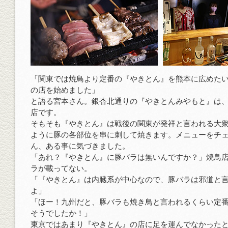
「関東では焼鳥より定番の『やきとん』を熊本に広めた
の店を始めました」
と語る宮本さん。銀杏北通りの『やきとんみやもと』は
店です。
そもそも『やきとん』は戦後の関東が発祥と言われる大
ように豚の各部位を串に刺して焼きます。メニューをチ
ん、ある事に気づきました。
「あれ？『やきとん』に豚バラは無いんですか？」焼鳥
ラが載ってない。
「『やきとん』は内臓系が中心なので、豚バラは邪道と
よ」
「ほー！九州だと、豚バラも焼き鳥と言われるくらい定
そうでしたか！」
東京ではあまり『やきとん』の店に足を運んでなかった